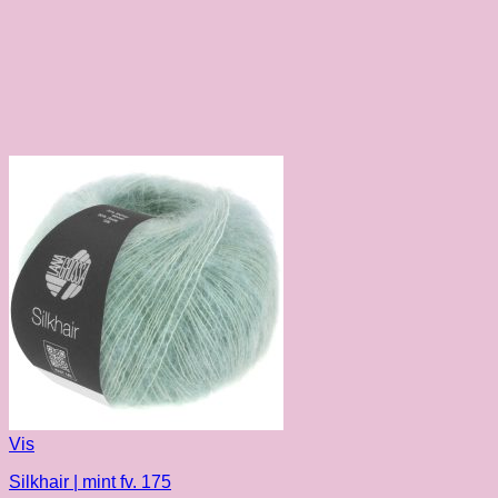
Vis
Silkhair | mint fv. 175