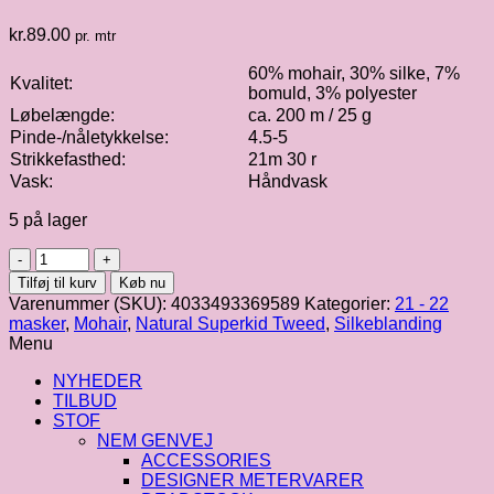
kr.
89.00
pr. mtr
60% mohair, 30% silke, 7%
Kvalitet:
bomuld, 3% polyester
Løbelængde:
ca. 200 m / 25 g
Pinde-/nåletykkelse:
4.5-5
Strikkefasthed:
21m 30 r
Vask:
Håndvask
5 på lager
Natural
Superkid
Tilføj til kurv
Køb nu
Tweed
Varenummer (SKU):
4033493369589
Kategorier:
21 - 22
|
masker
,
Mohair
,
Natural Superkid Tweed
,
Silkeblanding
Rosa
Menu
fv.
621
NYHEDER
antal
TILBUD
STOF
NEM GENVEJ
ACCESSORIES
DESIGNER METERVARER