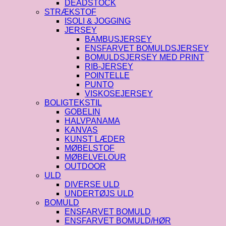
DEADSTOCK
STRÆKSTOF
ISOLI & JOGGING
JERSEY
BAMBUSJERSEY
ENSFARVET BOMULDSJERSEY
BOMULDSJERSEY MED PRINT
RIB-JERSEY
POINTELLE
PUNTO
VISKOSEJERSEY
BOLIGTEKSTIL
GOBELIN
HALVPANAMA
KANVAS
KUNST LÆDER
MØBELSTOF
MØBELVELOUR
OUTDOOR
ULD
DIVERSE ULD
UNDERTØJS ULD
BOMULD
ENSFARVET BOMULD
ENSFARVET BOMULD/HØR