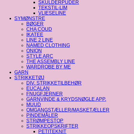
SKULDERPUDER
TEKSTIL-LIM
VLIESELINE
SYMØNSTRE
BØGER
CHA COUD
IKATEE
LINE 2 LINE
NAMED CLOTHING
ONION
STYLE ARC
THE ASSEMBLY LINE
WARDROBE BY ME
GARN
STRIKKETØJ
DIV. STRIKKETILBEHØR
EUCALAN
FNUGFJERNER
GARNVINDE & KRYDSNØGLE APP.
MUUD
OMGANGSTÆLLER/MASKETÆLLER
PINDEMÅLER
STRØMPESTOP
STRIKKEOPSKRIFTER
PETITEKNIT