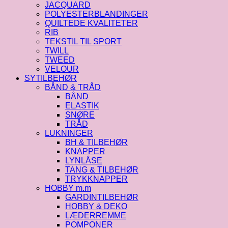
JACQUARD
POLYESTERBLANDINGER
QUILTEDE KVALITETER
RIB
TEKSTIL TIL SPORT
TWILL
TWEED
VELOUR
SYTILBEHØR
BÅND & TRÅD
BÅND
ELASTIK
SNØRE
TRÅD
LUKNINGER
BH & TILBEHØR
KNAPPER
LYNLÅSE
TANG & TILBEHØR
TRYKKNAPPER
HOBBY m.m
GARDINTILBEHØR
HOBBY & DEKO
LÆDERREMME
POMPONER