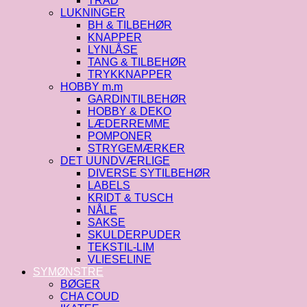
TRÅD
LUKNINGER
BH & TILBEHØR
KNAPPER
LYNLÅSE
TANG & TILBEHØR
TRYKKNAPPER
HOBBY m.m
GARDINTILBEHØR
HOBBY & DEKO
LÆDERREMME
POMPONER
STRYGEMÆRKER
DET UUNDVÆRLIGE
DIVERSE SYTILBEHØR
LABELS
KRIDT & TUSCH
NÅLE
SAKSE
SKULDERPUDER
TEKSTIL-LIM
VLIESELINE
SYMØNSTRE
BØGER
CHA COUD