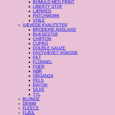
BOMULD MED PRINT
LIBERTY STOF
LÆRRED
PATCHWORK
VOILE
VÆVEDE KVALITETER
BRODERIE ANGLAISE
BUKSESTOF
CHIFFON
CUPRO
DOUBLE GAUZE
FASTVÆVET VISKOSE
FILT
FLONNEL
FOER
HØR
ORGANZA
PELS
RAYON
SILKE
TYL
BLONDE
DENIM
FLEECE
FLØJL