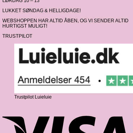
LØRDAG 10 – 13
LUKKET SØNDAG & HELLIGDAGE!
WEBSHOPPEN HAR ALTID ÅBEN, OG VI SENDER ALTID
HURTIGST MULIGT!
TRUSTPILOT
Trustpilot Luieluie
V