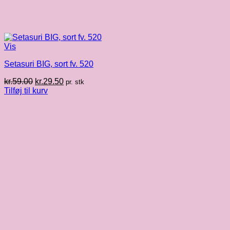
Vis
Setasuri BIG, sort fv. 520
Den
Den
kr.
59.00
kr.
29.50
pr. stk
oprindelige
aktuelle
Tilføj til kurv
pris
pris
var:
er:
kr.59.00.
kr.29.50.