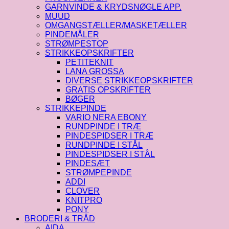
GARNVINDE & KRYDSNØGLE APP.
MUUD
OMGANGSTÆLLER/MASKETÆLLER
PINDEMÅLER
STRØMPESTOP
STRIKKEOPSKRIFTER
PETITEKNIT
LANA GROSSA
DIVERSE STRIKKEOPSKRIFTER
GRATIS OPSKRIFTER
BØGER
STRIKKEPINDE
VARIO NERA EBONY
RUNDPINDE I TRÆ
PINDESPIDSER I TRÆ
RUNDPINDE I STÅL
PINDESPIDSER I STÅL
PINDESÆT
STRØMPEPINDE
ADDI
CLOVER
KNITPRO
PONY
BRODERI & TRÅD
AIDA