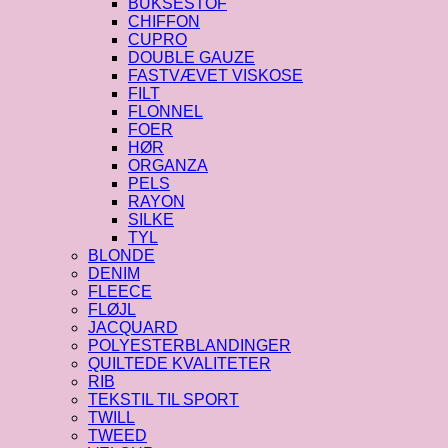
BUKSESTOF
CHIFFON
CUPRO
DOUBLE GAUZE
FASTVÆVET VISKOSE
FILT
FLONNEL
FOER
HØR
ORGANZA
PELS
RAYON
SILKE
TYL
BLONDE
DENIM
FLEECE
FLØJL
JACQUARD
POLYESTERBLANDINGER
QUILTEDE KVALITETER
RIB
TEKSTIL TIL SPORT
TWILL
TWEED