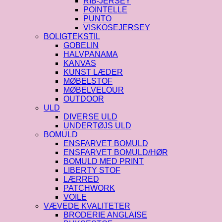
RIB-JERSEY
POINTELLE
PUNTO
VISKOSEJERSEY
BOLIGTEKSTIL
GOBELIN
HALVPANAMA
KANVAS
KUNST LÆDER
MØBELSTOF
MØBELVELOUR
OUTDOOR
ULD
DIVERSE ULD
UNDERTØJS ULD
BOMULD
ENSFARVET BOMULD
ENSFARVET BOMULD/HØR
BOMULD MED PRINT
LIBERTY STOF
LÆRRED
PATCHWORK
VOILE
VÆVEDE KVALITETER
BRODERIE ANGLAISE