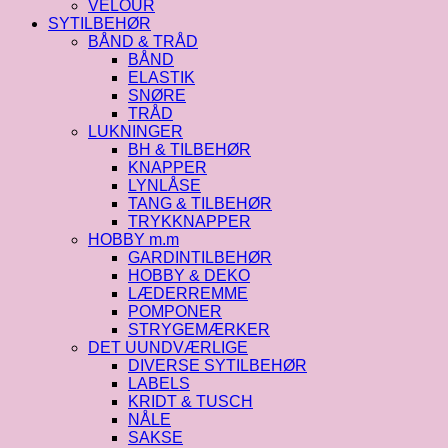
VELOUR
SYTILBEHØR
BÅND & TRÅD
BÅND
ELASTIK
SNØRE
TRÅD
LUKNINGER
BH & TILBEHØR
KNAPPER
LYNLÅSE
TANG & TILBEHØR
TRYKKNAPPER
HOBBY m.m
GARDINTILBEHØR
HOBBY & DEKO
LÆDERREMME
POMPONER
STRYGEMÆRKER
DET UUNDVÆRLIGE
DIVERSE SYTILBEHØR
LABELS
KRIDT & TUSCH
NÅLE
SAKSE