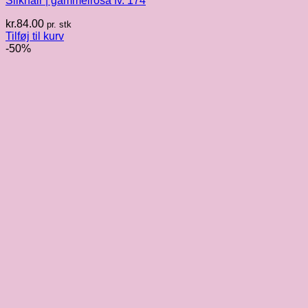
Silkhair | gammelrosa fv. 174
kr.
84.00
pr. stk
Tilføj til kurv
-50%