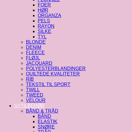
FOER
HØR
ORGANZA
PELS
RAYON
SILKE
TYL
BLONDE
DENIM
FLEECE
FLØJL
JACQUARD
POLYESTERBLANDINGER
QUILTEDE KVALITETER
RIB
TEKSTIL TIL SPORT
TWILL
TWEED
VELOUR
SYTILBEHØR
BÅND & TRÅD
BÅND
ELASTIK
SNØRE