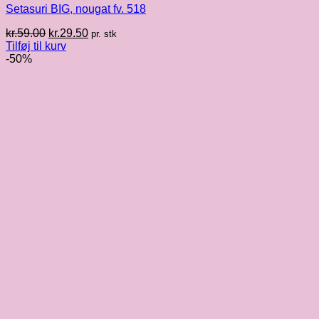
Setasuri BIG, nougat fv. 518
Den
Den
kr.
59.00
kr.
29.50
pr. stk
oprindelige
aktuelle
Tilføj til kurv
pris
pris
-50%
var:
er:
kr.59.00.
kr.29.50.