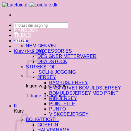
Fortsæt
til
indhold
Søg
efter:
NYHEDER
TILBUD
STOF
Log ind
NEM GENVEJ
ACCESSORIES
Kurv /
kr.
0.00
0
DESIGNER METERVARER
DEADSTOCK
STRÆKSTOF
ISOLI & JOGGING
JERSEY
BAMBUSJERSEY
Ingen varer i kurven.
ENSFARVET BOMULDSJERSEY
BOMULDSJERSEY MED PRINT
Tilbage til shoppen
RIB-JERSEY
POINTELLE
0
PUNTO
Kurv
VISKOSEJERSEY
BOLIGTEKSTIL
GOBELIN
HALVPANAMA