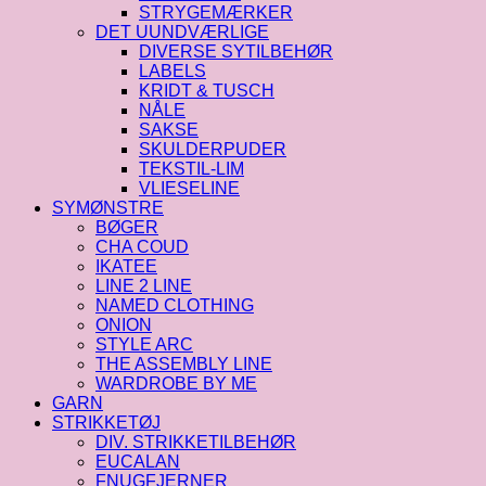
STRYGEMÆRKER
DET UUNDVÆRLIGE
DIVERSE SYTILBEHØR
LABELS
KRIDT & TUSCH
NÅLE
SAKSE
SKULDERPUDER
TEKSTIL-LIM
VLIESELINE
SYMØNSTRE
BØGER
CHA COUD
IKATEE
LINE 2 LINE
NAMED CLOTHING
ONION
STYLE ARC
THE ASSEMBLY LINE
WARDROBE BY ME
GARN
STRIKKETØJ
DIV. STRIKKETILBEHØR
EUCALAN
FNUGFJERNER