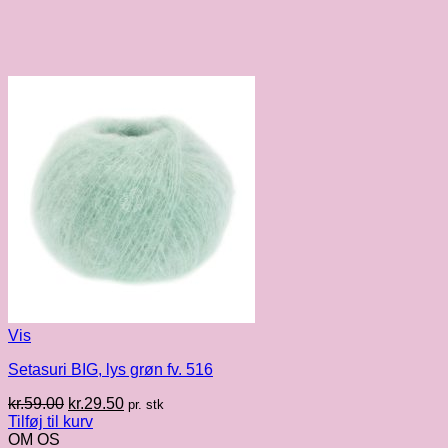
Vis
Setasuri BIG, lys grøn fv. 516
Den
Den
kr.
59.00
kr.
29.50
pr. stk
oprindelige
aktuelle
Tilføj til kurv
pris
pris
OM OS