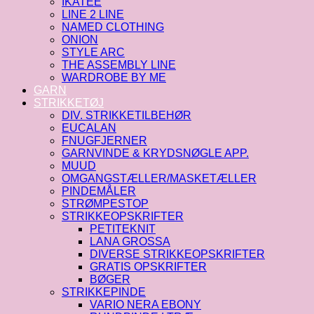
IKATEE
LINE 2 LINE
NAMED CLOTHING
ONION
STYLE ARC
THE ASSEMBLY LINE
WARDROBE BY ME
GARN
STRIKKETØJ
DIV. STRIKKETILBEHØR
EUCALAN
FNUGFJERNER
GARNVINDE & KRYDSNØGLE APP.
MUUD
OMGANGSTÆLLER/MASKETÆLLER
PINDEMÅLER
STRØMPESTOP
STRIKKEOPSKRIFTER
PETITEKNIT
LANA GROSSA
DIVERSE STRIKKEOPSKRIFTER
GRATIS OPSKRIFTER
BØGER
STRIKKEPINDE
VARIO NERA EBONY