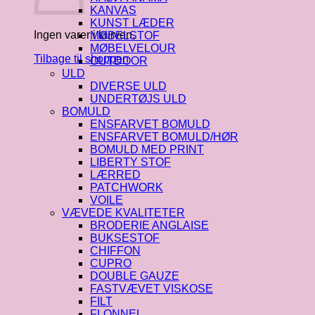
KANVAS
KUNST LÆDER
Ingen varer i kurven.
MØBELSTOF
MØBELVELOUR
Tilbage til shoppen
OUTDOOR
ULD
DIVERSE ULD
UNDERTØJS ULD
BOMULD
ENSFARVET BOMULD
ENSFARVET BOMULD/HØR
BOMULD MED PRINT
LIBERTY STOF
LÆRRED
PATCHWORK
VOILE
VÆVEDE KVALITETER
BRODERIE ANGLAISE
BUKSESTOF
CHIFFON
CUPRO
DOUBLE GAUZE
FASTVÆVET VISKOSE
FILT
FLONNEL