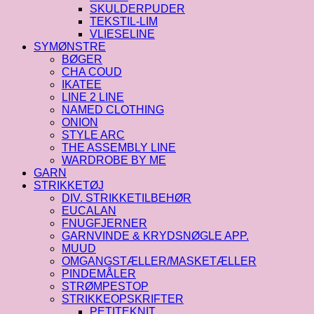
SKULDERPUDER
TEKSTIL-LIM
VLIESELINE
SYMØNSTRE
BØGER
CHA COUD
IKATEE
LINE 2 LINE
NAMED CLOTHING
ONION
STYLE ARC
THE ASSEMBLY LINE
WARDROBE BY ME
GARN
STRIKKETØJ
DIV. STRIKKETILBEHØR
EUCALAN
FNUGFJERNER
GARNVINDE & KRYDSNØGLE APP.
MUUD
OMGANGSTÆLLER/MASKETÆLLER
PINDEMÅLER
STRØMPESTOP
STRIKKEOPSKRIFTER
PETITEKNIT