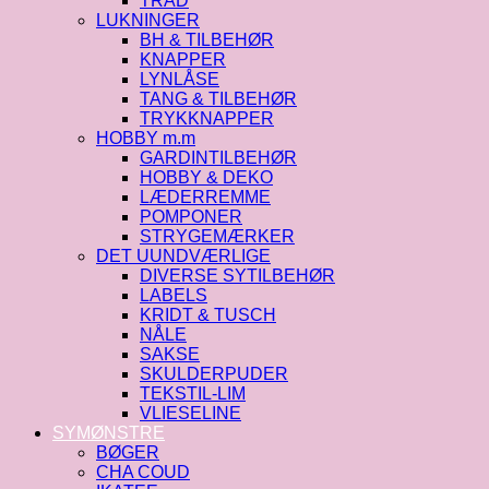
TRÅD
LUKNINGER
BH & TILBEHØR
KNAPPER
LYNLÅSE
TANG & TILBEHØR
TRYKKNAPPER
HOBBY m.m
GARDINTILBEHØR
HOBBY & DEKO
LÆDERREMME
POMPONER
STRYGEMÆRKER
DET UUNDVÆRLIGE
DIVERSE SYTILBEHØR
LABELS
KRIDT & TUSCH
NÅLE
SAKSE
SKULDERPUDER
TEKSTIL-LIM
VLIESELINE
SYMØNSTRE
BØGER
CHA COUD