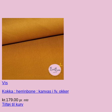
Vis
Kokka : herrinbone : kanvas i fv. okker
kr.
179.00
pr. mtr
Tilføj til kurv