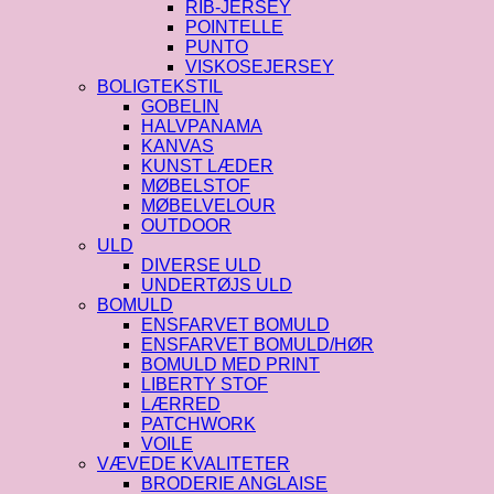
RIB-JERSEY
POINTELLE
PUNTO
VISKOSEJERSEY
BOLIGTEKSTIL
GOBELIN
HALVPANAMA
KANVAS
KUNST LÆDER
MØBELSTOF
MØBELVELOUR
OUTDOOR
ULD
DIVERSE ULD
UNDERTØJS ULD
BOMULD
ENSFARVET BOMULD
ENSFARVET BOMULD/HØR
BOMULD MED PRINT
LIBERTY STOF
LÆRRED
PATCHWORK
VOILE
VÆVEDE KVALITETER
BRODERIE ANGLAISE