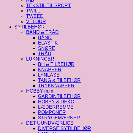
RIB
TEKSTIL TIL SPORT
TWILL
TWEED
VELOUR
SYTILBEHØR
BÅND & TRÅD
BÅND
ELASTIK
SNØRE
TRÅD
LUKNINGER
BH & TILBEHØR
KNAPPER
LYNLÅSE
TANG & TILBEHØR
TRYKKNAPPER
HOBBY m.m
GARDINTILBEHØR
HOBBY & DEKO
LÆDERREMME
POMPONER
STRYGEMÆRKER
DET UUNDVÆRLIGE
DIVERSE SYTILBEHØR