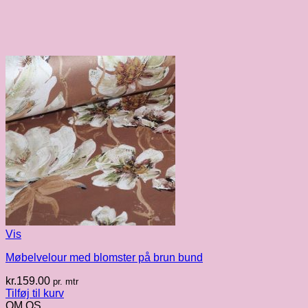
Vis
Møbelvelour med blomster på brun bund
kr.
159.00
pr. mtr
Tilføj til kurv
OM OS