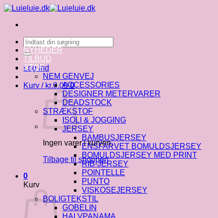
Fortsæt
til
indhold
Søg
efter:
NYHEDER
TILBUD
STOF
Log ind
NEM GENVEJ
ACCESSORIES
Kurv /
kr.
0.00
0
DESIGNER METERVARER
DEADSTOCK
STRÆKSTOF
ISOLI & JOGGING
JERSEY
BAMBUSJERSEY
Ingen varer i kurven.
ENSFARVET BOMULDSJERSEY
BOMULDSJERSEY MED PRINT
Tilbage til shoppen
RIB-JERSEY
POINTELLE
0
PUNTO
Kurv
VISKOSEJERSEY
BOLIGTEKSTIL
GOBELIN
HALVPANAMA