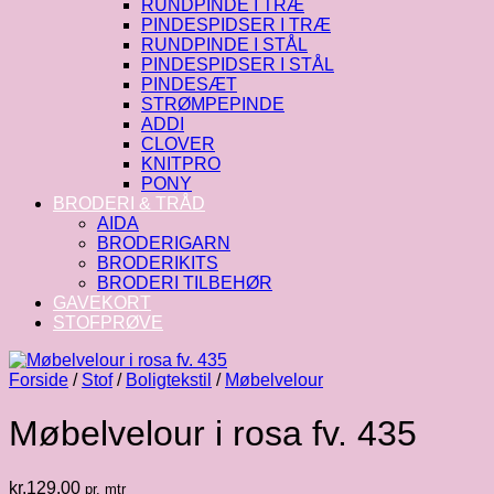
RUNDPINDE I TRÆ
PINDESPIDSER I TRÆ
RUNDPINDE I STÅL
PINDESPIDSER I STÅL
PINDESÆT
STRØMPEPINDE
ADDI
CLOVER
KNITPRO
PONY
BRODERI & TRÅD
AIDA
BRODERIGARN
BRODERIKITS
BRODERI TILBEHØR
GAVEKORT
STOFPRØVE
Forside
/
Stof
/
Boligtekstil
/
Møbelvelour
Møbelvelour i rosa fv. 435
kr.
129.00
pr. mtr