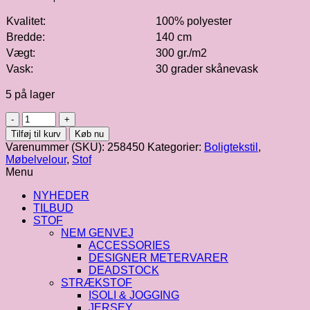
Kvalitet:
100% polyester
Bredde:
140 cm
Vægt:
300 gr./m2
Vask:
30 grader skånevask
5 på lager
Møbelvelour
i
Tilføj til kurv
Køb nu
rosa
Varenummer (SKU):
258450
Kategorier:
Boligtekstil
,
fv.
Møbelvelour
,
Stof
435
Menu
antal
NYHEDER
TILBUD
STOF
NEM GENVEJ
ACCESSORIES
DESIGNER METERVARER
DEADSTOCK
STRÆKSTOF
ISOLI & JOGGING
JERSEY