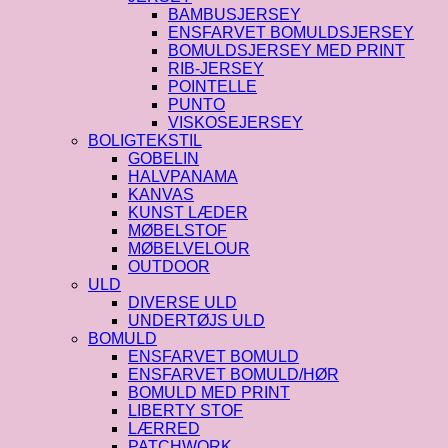
BAMBUSJERSEY
ENSFARVET BOMULDSJERSEY
BOMULDSJERSEY MED PRINT
RIB-JERSEY
POINTELLE
PUNTO
VISKOSEJERSEY
BOLIGTEKSTIL
GOBELIN
HALVPANAMA
KANVAS
KUNST LÆDER
MØBELSTOF
MØBELVELOUR
OUTDOOR
ULD
DIVERSE ULD
UNDERTØJS ULD
BOMULD
ENSFARVET BOMULD
ENSFARVET BOMULD/HØR
BOMULD MED PRINT
LIBERTY STOF
LÆRRED
PATCHWORK