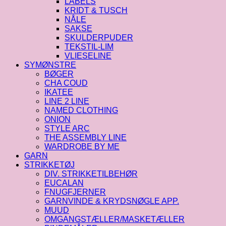
LABELS
KRIDT & TUSCH
NÅLE
SAKSE
SKULDERPUDER
TEKSTIL-LIM
VLIESELINE
SYMØNSTRE
BØGER
CHA COUD
IKATEE
LINE 2 LINE
NAMED CLOTHING
ONION
STYLE ARC
THE ASSEMBLY LINE
WARDROBE BY ME
GARN
STRIKKETØJ
DIV. STRIKKETILBEHØR
EUCALAN
FNUGFJERNER
GARNVINDE & KRYDSNØGLE APP.
MUUD
OMGANGSTÆLLER/MASKETÆLLER