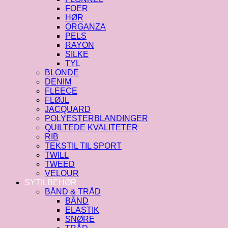
FOER
HØR
ORGANZA
PELS
RAYON
SILKE
TYL
BLONDE
DENIM
FLEECE
FLØJL
JACQUARD
POLYESTERBLANDINGER
QUILTEDE KVALITETER
RIB
TEKSTIL TIL SPORT
TWILL
TWEED
VELOUR
SYTILBEHØR
BÅND & TRÅD
BÅND
ELASTIK
SNØRE