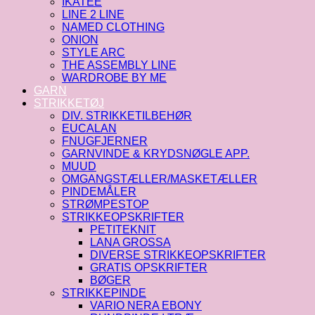
IKATEE
LINE 2 LINE
NAMED CLOTHING
ONION
STYLE ARC
THE ASSEMBLY LINE
WARDROBE BY ME
GARN
STRIKKETØJ
DIV. STRIKKETILBEHØR
EUCALAN
FNUGFJERNER
GARNVINDE & KRYDSNØGLE APP.
MUUD
OMGANGSTÆLLER/MASKETÆLLER
PINDEMÅLER
STRØMPESTOP
STRIKKEOPSKRIFTER
PETITEKNIT
LANA GROSSA
DIVERSE STRIKKEOPSKRIFTER
GRATIS OPSKRIFTER
BØGER
STRIKKEPINDE
VARIO NERA EBONY