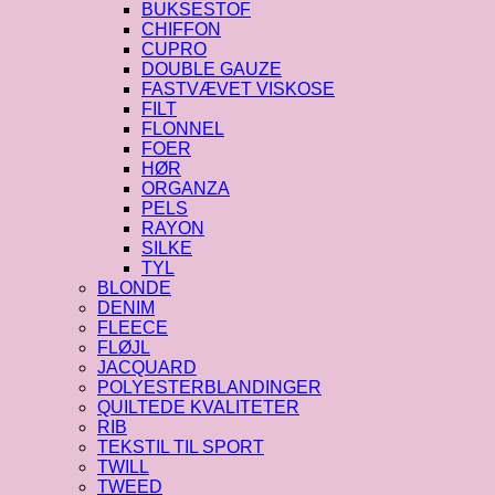
BUKSESTOF
CHIFFON
CUPRO
DOUBLE GAUZE
FASTVÆVET VISKOSE
FILT
FLONNEL
FOER
HØR
ORGANZA
PELS
RAYON
SILKE
TYL
BLONDE
DENIM
FLEECE
FLØJL
JACQUARD
POLYESTERBLANDINGER
QUILTEDE KVALITETER
RIB
TEKSTIL TIL SPORT
TWILL
TWEED