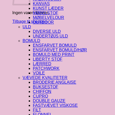
KANVAS
KUNST LÆDER
Ingen varer i kurven.
MØBELSTOF
MØBELVELOUR
Tilbage til shoppen
OUTDOOR
ULD
DIVERSE ULD
UNDERTØJS ULD
BOMULD
ENSFARVET BOMULD
ENSFARVET BOMULD/HØR
BOMULD MED PRINT
LIBERTY STOF
LÆRRED
PATCHWORK
VOILE
VÆVEDE KVALITETER
BRODERIE ANGLAISE
BUKSESTOF
CHIFFON
CUPRO
DOUBLE GAUZE
FASTVÆVET VISKOSE
FILT
FLONNEL