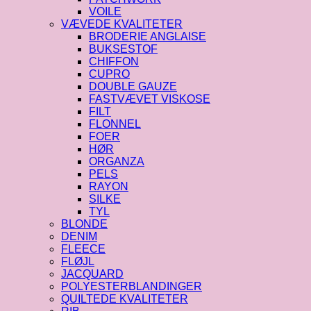
VOILE
VÆVEDE KVALITETER
BRODERIE ANGLAISE
BUKSESTOF
CHIFFON
CUPRO
DOUBLE GAUZE
FASTVÆVET VISKOSE
FILT
FLONNEL
FOER
HØR
ORGANZA
PELS
RAYON
SILKE
TYL
BLONDE
DENIM
FLEECE
FLØJL
JACQUARD
POLYESTERBLANDINGER
QUILTEDE KVALITETER