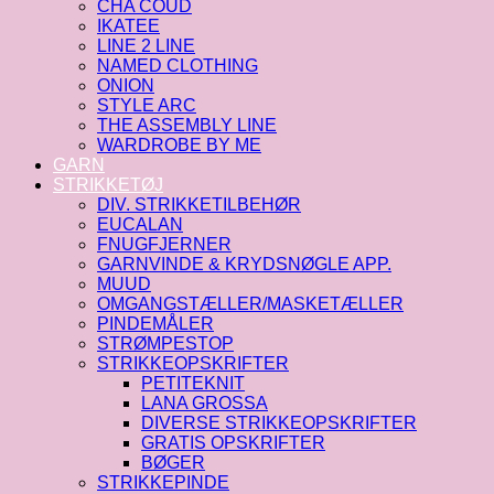
CHA COUD
IKATEE
LINE 2 LINE
NAMED CLOTHING
ONION
STYLE ARC
THE ASSEMBLY LINE
WARDROBE BY ME
GARN
STRIKKETØJ
DIV. STRIKKETILBEHØR
EUCALAN
FNUGFJERNER
GARNVINDE & KRYDSNØGLE APP.
MUUD
OMGANGSTÆLLER/MASKETÆLLER
PINDEMÅLER
STRØMPESTOP
STRIKKEOPSKRIFTER
PETITEKNIT
LANA GROSSA
DIVERSE STRIKKEOPSKRIFTER
GRATIS OPSKRIFTER
BØGER
STRIKKEPINDE