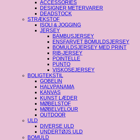
ACCESSORIES
DESIGNER METERVARER
DEADSTOCK
STRÆKSTOF
ISOLI & JOGGING
JERSEY
BAMBUSJERSEY
ENSFARVET BOMULDSJERSEY
BOMULDSJERSEY MED PRINT
RIB-JERSEY
POINTELLE
PUNTO
VISKOSEJERSEY
BOLIGTEKSTIL
GOBELIN
HALVPANAMA
KANVAS
KUNST LÆDER
MØBELSTOF
MØBELVELOUR
OUTDOOR
ULD
DIVERSE ULD
UNDERTØJS ULD
BOMULD