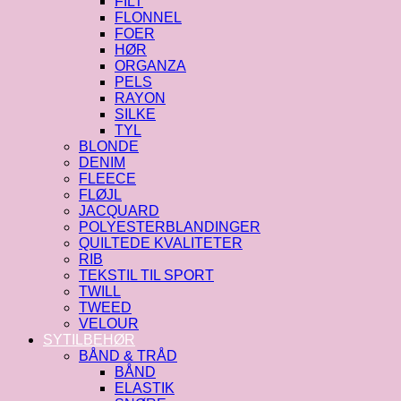
FILT
FLONNEL
FOER
HØR
ORGANZA
PELS
RAYON
SILKE
TYL
BLONDE
DENIM
FLEECE
FLØJL
JACQUARD
POLYESTERBLANDINGER
QUILTEDE KVALITETER
RIB
TEKSTIL TIL SPORT
TWILL
TWEED
VELOUR
SYTILBEHØR
BÅND & TRÅD
BÅND
ELASTIK