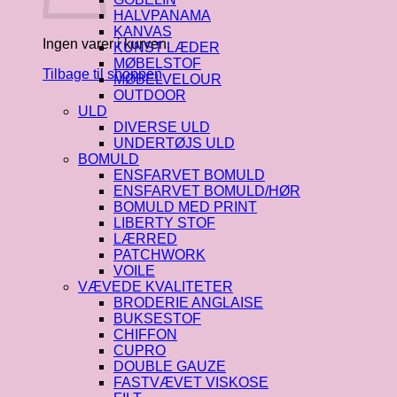
HALVPANAMA
KANVAS
Ingen varer i kurven.
KUNST LÆDER
MØBELSTOF
Tilbage til shoppen
MØBELVELOUR
OUTDOOR
ULD
DIVERSE ULD
UNDERTØJS ULD
BOMULD
ENSFARVET BOMULD
ENSFARVET BOMULD/HØR
BOMULD MED PRINT
LIBERTY STOF
LÆRRED
PATCHWORK
VOILE
VÆVEDE KVALITETER
BRODERIE ANGLAISE
BUKSESTOF
CHIFFON
CUPRO
DOUBLE GAUZE
FASTVÆVET VISKOSE