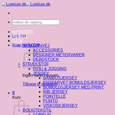
Fortsæt
til
indhold
Søg
efter:
NYHEDER
Log ind
TILBUD
STOF
Kurv /
kr.
0.00
0
NEM GENVEJ
ACCESSORIES
DESIGNER METERVARER
DEADSTOCK
STRÆKSTOF
ISOLI & JOGGING
JERSEY
Ingen varer i kurven.
BAMBUSJERSEY
ENSFARVET BOMULDSJERSEY
Tilbage til shoppen
BOMULDSJERSEY MED PRINT
RIB-JERSEY
0
POINTELLE
Kurv
PUNTO
VISKOSEJERSEY
BOLIGTEKSTIL
GOBELIN