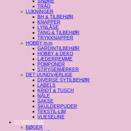
SNØRE
TRÅD
LUKNINGER
BH & TILBEHØR
KNAPPER
LYNLÅSE
TANG & TILBEHØR
TRYKKNAPPER
HOBBY m.m
GARDINTILBEHØR
HOBBY & DEKO
LÆDERREMME
POMPONER
STRYGEMÆRKER
DET UUNDVÆRLIGE
DIVERSE SYTILBEHØR
LABELS
KRIDT & TUSCH
NÅLE
SAKSE
SKULDERPUDER
TEKSTIL-LIM
VLIESELINE
SYMØNSTRE
BØGER