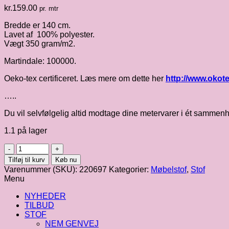
kr.
159.00
pr. mtr
Bredde er 140 cm.
Lavet af 100% polyester.
Vægt 350 gram/m2.
Martindale: 100000.
Oeko-tex certificeret. Læs mere om dette her
http://www.okot
…..
Du vil selvfølgelig altid modtage dine metervarer i ét samme
1.1 på lager
Møbelstof
i
Tilføj til kurv
Køb nu
khaki
Varenummer (SKU):
220697
Kategorier:
Møbelstof
,
Stof
fv.
Menu
1768
antal
NYHEDER
TILBUD
STOF
NEM GENVEJ