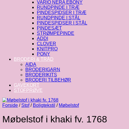
VARIO NERA EBONY
RUNDPINDE I TRÆ
PINDESPIDSER I TRÆ
RUNDPINDE I STÅL
PINDESPIDSER I STÅL
PINDESÆT
STRØMPEPINDE
ADDI
CLOVER
KNITPRO
PONY
BRODERI & TRÅD
AIDA
BRODERIGARN
BRODERIKITS
BRODERI TILBEHØR
GAVEKORT
STOFPRØVE
Forside
/
Stof
/
Boligtekstil
/
Møbelstof
Møbelstof i khaki fv. 1768