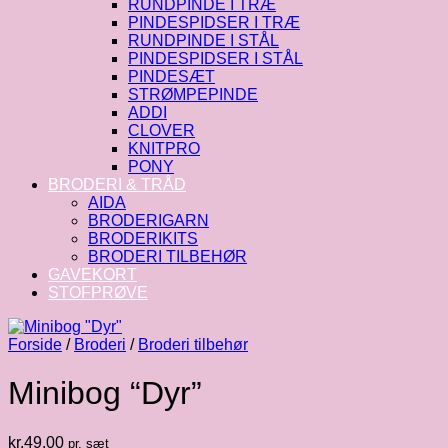
RUNDPINDE I TRÆ
PINDESPIDSER I TRÆ
RUNDPINDE I STÅL
PINDESPIDSER I STÅL
PINDESÆT
STRØMPEPINDE
ADDI
CLOVER
KNITPRO
PONY
BRODERI & TRÅD
AIDA
BRODERIGARN
BRODERIKITS
BRODERI TILBEHØR
GAVEKORT
STOFPRØVE
Forside
/
Broderi
/
Broderi tilbehør
Minibog “Dyr”
kr.
49.00
pr. sæt