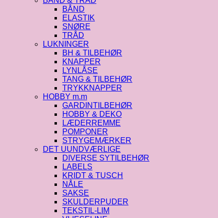
BÅND & TRÅD
BÅND
ELASTIK
SNØRE
TRÅD
LUKNINGER
BH & TILBEHØR
KNAPPER
LYNLÅSE
TANG & TILBEHØR
TRYKKNAPPER
HOBBY m.m
GARDINTILBEHØR
HOBBY & DEKO
LÆDERREMME
POMPONER
STRYGEMÆRKER
DET UUNDVÆRLIGE
DIVERSE SYTILBEHØR
LABELS
KRIDT & TUSCH
NÅLE
SAKSE
SKULDERPUDER
TEKSTIL-LIM