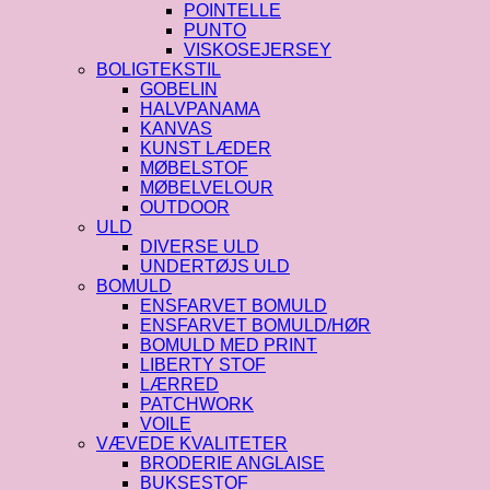
POINTELLE
PUNTO
VISKOSEJERSEY
BOLIGTEKSTIL
GOBELIN
HALVPANAMA
KANVAS
KUNST LÆDER
MØBELSTOF
MØBELVELOUR
OUTDOOR
ULD
DIVERSE ULD
UNDERTØJS ULD
BOMULD
ENSFARVET BOMULD
ENSFARVET BOMULD/HØR
BOMULD MED PRINT
LIBERTY STOF
LÆRRED
PATCHWORK
VOILE
VÆVEDE KVALITETER
BRODERIE ANGLAISE
BUKSESTOF