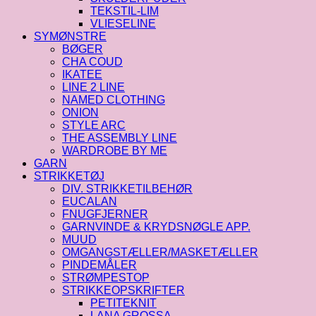
TEKSTIL-LIM
VLIESELINE
SYMØNSTRE
BØGER
CHA COUD
IKATEE
LINE 2 LINE
NAMED CLOTHING
ONION
STYLE ARC
THE ASSEMBLY LINE
WARDROBE BY ME
GARN
STRIKKETØJ
DIV. STRIKKETILBEHØR
EUCALAN
FNUGFJERNER
GARNVINDE & KRYDSNØGLE APP.
MUUD
OMGANGSTÆLLER/MASKETÆLLER
PINDEMÅLER
STRØMPESTOP
STRIKKEOPSKRIFTER
PETITEKNIT
LANA GROSSA