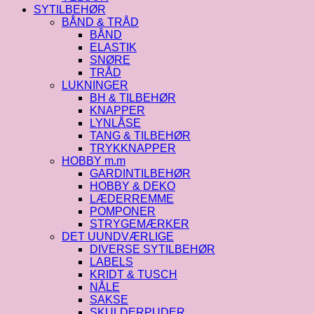
SYTILBEHØR
BÅND & TRÅD
BÅND
ELASTIK
SNØRE
TRÅD
LUKNINGER
BH & TILBEHØR
KNAPPER
LYNLÅSE
TANG & TILBEHØR
TRYKKNAPPER
HOBBY m.m
GARDINTILBEHØR
HOBBY & DEKO
LÆDERREMME
POMPONER
STRYGEMÆRKER
DET UUNDVÆRLIGE
DIVERSE SYTILBEHØR
LABELS
KRIDT & TUSCH
NÅLE
SAKSE
SKULDERPUDER