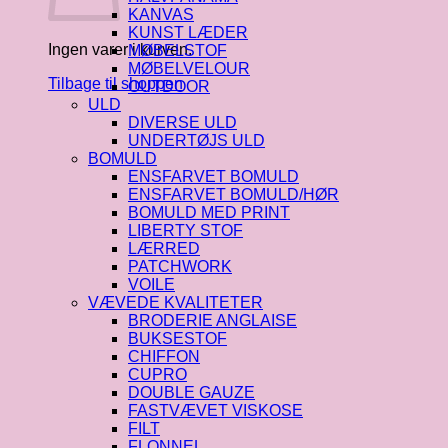
KANVAS
KUNST LÆDER
Ingen varer i kurven.
MØBELSTOF
MØBELVELOUR
Tilbage til shoppen
OUTDOOR
ULD
DIVERSE ULD
UNDERTØJS ULD
BOMULD
ENSFARVET BOMULD
ENSFARVET BOMULD/HØR
BOMULD MED PRINT
LIBERTY STOF
LÆRRED
PATCHWORK
VOILE
VÆVEDE KVALITETER
BRODERIE ANGLAISE
BUKSESTOF
CHIFFON
CUPRO
DOUBLE GAUZE
FASTVÆVET VISKOSE
FILT
FLONNEL