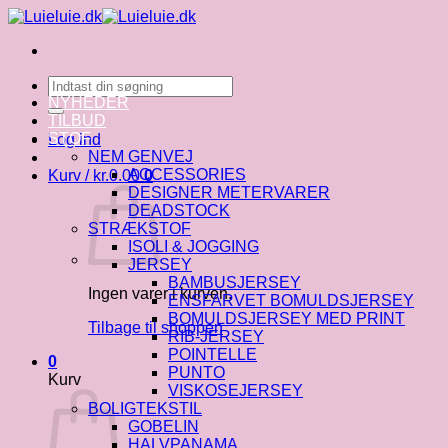
Fortsæt
til
indhold
Søg
efter:
NYHEDER
TILBUD
STOF
Log ind
NEM GENVEJ
ACCESSORIES
Kurv /
kr.
0.00
0
DESIGNER METERVARER
DEADSTOCK
STRÆKSTOF
ISOLI & JOGGING
JERSEY
BAMBUSJERSEY
Ingen varer i kurven.
ENSFARVET BOMULDSJERSEY
BOMULDSJERSEY MED PRINT
Tilbage til shoppen
RIB-JERSEY
POINTELLE
0
PUNTO
Kurv
VISKOSEJERSEY
BOLIGTEKSTIL
GOBELIN
HALVPANAMA