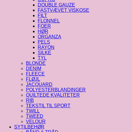
DOUBLE GAUZE
FASTVÆVET VISKOSE
FILT
FLONNEL
FOER
HØR
ORGANZA
PELS
RAYON
SILKE
TYL
BLONDE
DENIM
FLEECE
FLØJL
JACQUARD
POLYESTERBLANDINGER
QUILTEDE KVALITETER
RIB
TEKSTIL TIL SPORT
TWILL
TWEED
VELOUR
SYTILBEHØR