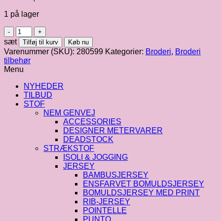
1 på lager
Minibog
"Dyr"
sæt
Tilføj til kurv
Køb nu
antal
Varenummer (SKU):
280599
Kategorier:
Broderi
,
Broderi
tilbehør
Menu
NYHEDER
TILBUD
STOF
NEM GENVEJ
ACCESSORIES
DESIGNER METERVARER
DEADSTOCK
STRÆKSTOF
ISOLI & JOGGING
JERSEY
BAMBUSJERSEY
ENSFARVET BOMULDSJERSEY
BOMULDSJERSEY MED PRINT
RIB-JERSEY
POINTELLE
PUNTO