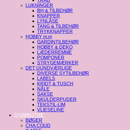
TRÅD
LUKNINGER
BH & TILBEHØR
KNAPPER
LYNLÅSE
TANG & TILBEHØR
TRYKKNAPPER
HOBBY m.m
GARDINTILBEHØR
HOBBY & DEKO
LÆDERREMME
POMPONER
STRYGEMÆRKER
DET UUNDVÆRLIGE
DIVERSE SYTILBEHØR
LABELS
KRIDT & TUSCH
NÅLE
SAKSE
SKULDERPUDER
TEKSTIL-LIM
VLIESELINE
SYMØNSTRE
BØGER
CHA COUD