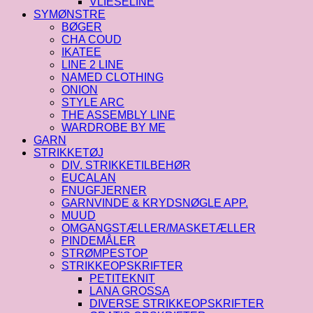
VLIESELINE
SYMØNSTRE
BØGER
CHA COUD
IKATEE
LINE 2 LINE
NAMED CLOTHING
ONION
STYLE ARC
THE ASSEMBLY LINE
WARDROBE BY ME
GARN
STRIKKETØJ
DIV. STRIKKETILBEHØR
EUCALAN
FNUGFJERNER
GARNVINDE & KRYDSNØGLE APP.
MUUD
OMGANGSTÆLLER/MASKETÆLLER
PINDEMÅLER
STRØMPESTOP
STRIKKEOPSKRIFTER
PETITEKNIT
LANA GROSSA
DIVERSE STRIKKEOPSKRIFTER