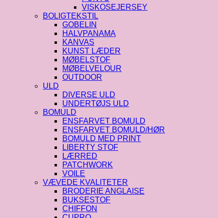
VISKOSEJERSEY
BOLIGTEKSTIL
GOBELIN
HALVPANAMA
KANVAS
KUNST LÆDER
MØBELSTOF
MØBELVELOUR
OUTDOOR
ULD
DIVERSE ULD
UNDERTØJS ULD
BOMULD
ENSFARVET BOMULD
ENSFARVET BOMULD/HØR
BOMULD MED PRINT
LIBERTY STOF
LÆRRED
PATCHWORK
VOILE
VÆVEDE KVALITETER
BRODERIE ANGLAISE
BUKSESTOF
CHIFFON
CUPRO