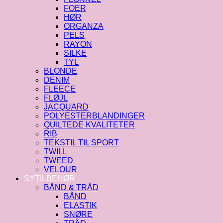
FOER
HØR
ORGANZA
PELS
RAYON
SILKE
TYL
BLONDE
DENIM
FLEECE
FLØJL
JACQUARD
POLYESTERBLANDINGER
QUILTEDE KVALITETER
RIB
TEKSTIL TIL SPORT
TWILL
TWEED
VELOUR
SYTILBEHØR
BÅND & TRÅD
BÅND
ELASTIK
SNØRE