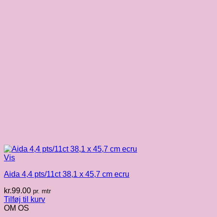
Vis
Aida 4,4 pts/11ct 38,1 x 45,7 cm ecru
kr.
99.00
pr. mtr
Tilføj til kurv
OM OS