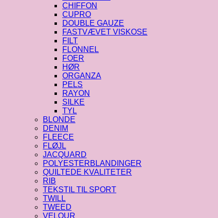
CHIFFON
CUPRO
DOUBLE GAUZE
FASTVÆVET VISKOSE
FILT
FLONNEL
FOER
HØR
ORGANZA
PELS
RAYON
SILKE
TYL
BLONDE
DENIM
FLEECE
FLØJL
JACQUARD
POLYESTERBLANDINGER
QUILTEDE KVALITETER
RIB
TEKSTIL TIL SPORT
TWILL
TWEED
VELOUR