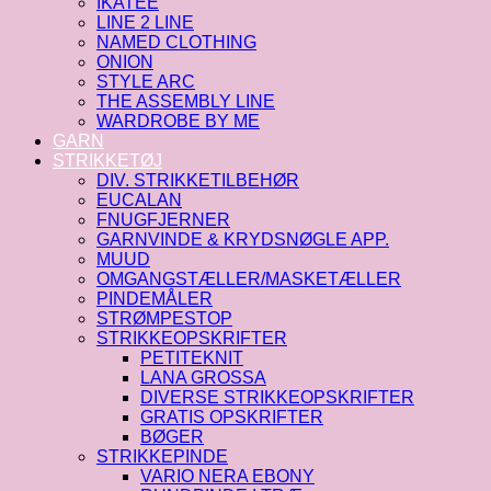
IKATEE
LINE 2 LINE
NAMED CLOTHING
ONION
STYLE ARC
THE ASSEMBLY LINE
WARDROBE BY ME
GARN
STRIKKETØJ
DIV. STRIKKETILBEHØR
EUCALAN
FNUGFJERNER
GARNVINDE & KRYDSNØGLE APP.
MUUD
OMGANGSTÆLLER/MASKETÆLLER
PINDEMÅLER
STRØMPESTOP
STRIKKEOPSKRIFTER
PETITEKNIT
LANA GROSSA
DIVERSE STRIKKEOPSKRIFTER
GRATIS OPSKRIFTER
BØGER
STRIKKEPINDE
VARIO NERA EBONY