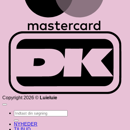
D
Copyright 2026 ©
Luieluie
Søg
efter:
NYHEDER
TILBUD