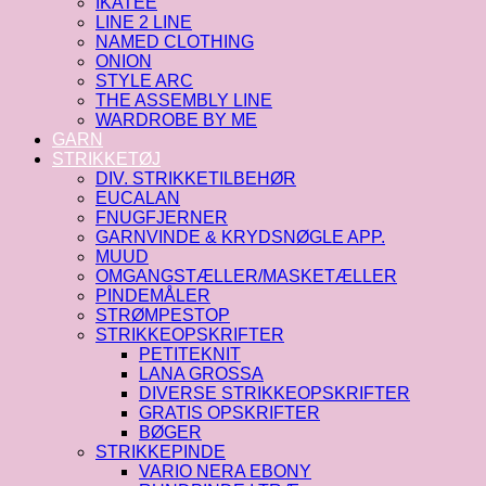
IKATEE
LINE 2 LINE
NAMED CLOTHING
ONION
STYLE ARC
THE ASSEMBLY LINE
WARDROBE BY ME
GARN
STRIKKETØJ
DIV. STRIKKETILBEHØR
EUCALAN
FNUGFJERNER
GARNVINDE & KRYDSNØGLE APP.
MUUD
OMGANGSTÆLLER/MASKETÆLLER
PINDEMÅLER
STRØMPESTOP
STRIKKEOPSKRIFTER
PETITEKNIT
LANA GROSSA
DIVERSE STRIKKEOPSKRIFTER
GRATIS OPSKRIFTER
BØGER
STRIKKEPINDE
VARIO NERA EBONY