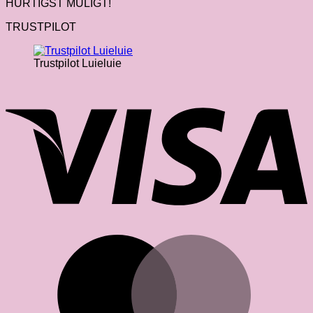
HURTIGST MULIGT!
TRUSTPILOT
Trustpilot Luieluie
V
M