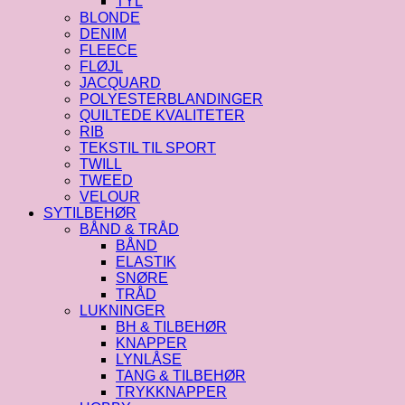
TYL
BLONDE
DENIM
FLEECE
FLØJL
JACQUARD
POLYESTERBLANDINGER
QUILTEDE KVALITETER
RIB
TEKSTIL TIL SPORT
TWILL
TWEED
VELOUR
SYTILBEHØR
BÅND & TRÅD
BÅND
ELASTIK
SNØRE
TRÅD
LUKNINGER
BH & TILBEHØR
KNAPPER
LYNLÅSE
TANG & TILBEHØR
TRYKKNAPPER