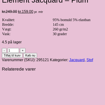
Element Jacquard – Plum
Den
Den
kr.
249.00
kr.
159.00
pr. mtr
oprindelige
aktuelle
Kvalitet:
pris
pris
95% bomuld 5% elasthan
var:
er:
Bredde:
145 cm
kr.249.00.
kr.159.00.
Vægt:
260 gr/m2
Vask:
30 grader
4.5 på lager
Mind
The
Tilføj til kurv
Køb nu
Maker
Varenummer (SKU):
295121
Kategorier:
Jacquard
,
Stof
|
Organic
Relaterede varer
Element
Jacquard
-
Plum
antal