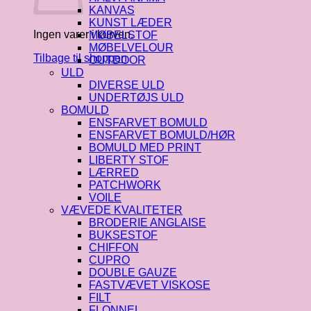
KANVAS
KUNST LÆDER
Ingen varer i kurven.
MØBELSTOF
MØBELVELOUR
Tilbage til shoppen
OUTDOOR
ULD
DIVERSE ULD
UNDERTØJS ULD
BOMULD
ENSFARVET BOMULD
ENSFARVET BOMULD/HØR
BOMULD MED PRINT
LIBERTY STOF
LÆRRED
PATCHWORK
VOILE
VÆVEDE KVALITETER
BRODERIE ANGLAISE
BUKSESTOF
CHIFFON
CUPRO
DOUBLE GAUZE
FASTVÆVET VISKOSE
FILT
FLONNEL