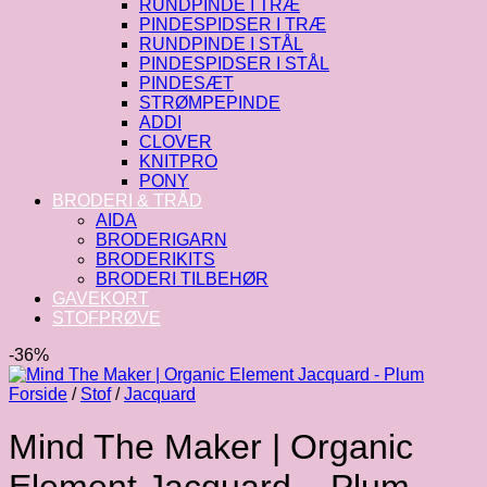
RUNDPINDE I TRÆ
PINDESPIDSER I TRÆ
RUNDPINDE I STÅL
PINDESPIDSER I STÅL
PINDESÆT
STRØMPEPINDE
ADDI
CLOVER
KNITPRO
PONY
BRODERI & TRÅD
AIDA
BRODERIGARN
BRODERIKITS
BRODERI TILBEHØR
GAVEKORT
STOFPRØVE
-36%
Forside
/
Stof
/
Jacquard
Mind The Maker | Organic