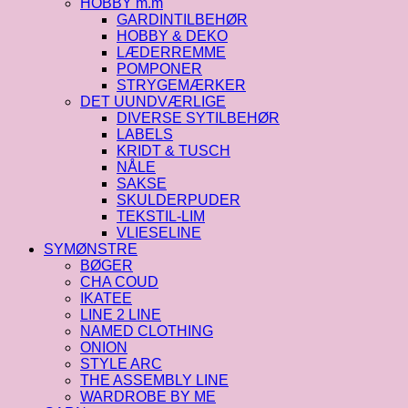
HOBBY m.m
GARDINTILBEHØR
HOBBY & DEKO
LÆDERREMME
POMPONER
STRYGEMÆRKER
DET UUNDVÆRLIGE
DIVERSE SYTILBEHØR
LABELS
KRIDT & TUSCH
NÅLE
SAKSE
SKULDERPUDER
TEKSTIL-LIM
VLIESELINE
SYMØNSTRE
BØGER
CHA COUD
IKATEE
LINE 2 LINE
NAMED CLOTHING
ONION
STYLE ARC
THE ASSEMBLY LINE
WARDROBE BY ME