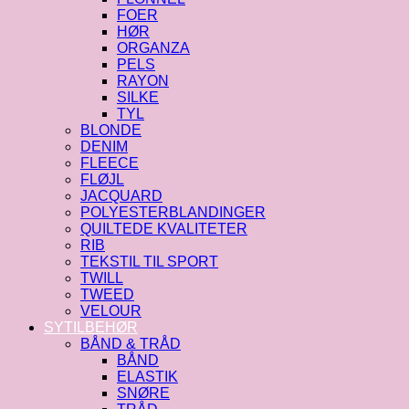
FOER
HØR
ORGANZA
PELS
RAYON
SILKE
TYL
BLONDE
DENIM
FLEECE
FLØJL
JACQUARD
POLYESTERBLANDINGER
QUILTEDE KVALITETER
RIB
TEKSTIL TIL SPORT
TWILL
TWEED
VELOUR
SYTILBEHØR
BÅND & TRÅD
BÅND
ELASTIK
SNØRE