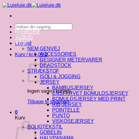
Fortsæt
til
indhold
Søg
efter:
NYHEDER
TILBUD
STOF
Log ind
NEM GENVEJ
ACCESSORIES
Kurv /
kr.
0.00
0
DESIGNER METERVARER
DEADSTOCK
STRÆKSTOF
ISOLI & JOGGING
JERSEY
BAMBUSJERSEY
Ingen varer i kurven.
ENSFARVET BOMULDSJERSEY
BOMULDSJERSEY MED PRINT
Tilbage til shoppen
RIB-JERSEY
POINTELLE
0
PUNTO
Kurv
VISKOSEJERSEY
BOLIGTEKSTIL
GOBELIN
HALVPANAMA