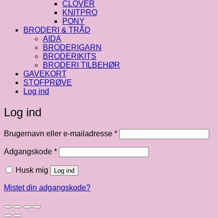
CLOVER
KNITPRO
PONY
BRODERI & TRÅD
AIDA
BRODERIGARN
BRODERIKITS
BRODERI TILBEHØR
GAVEKORT
STOFPRØVE
Log ind
Log ind
Påkrævet
Brugernavn eller e-mailadresse
*
Påkrævet
Adgangskode
*
Husk mig
Log ind
Mistet din adgangskode?