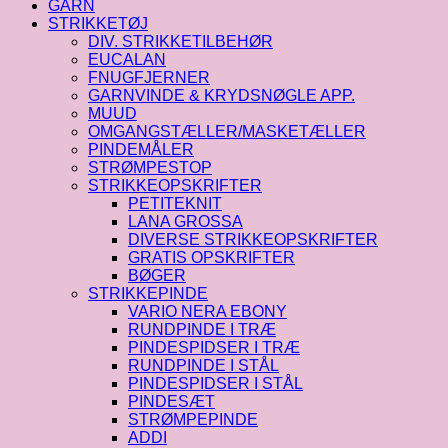
GARN
STRIKKETØJ
DIV. STRIKKETILBEHØR
EUCALAN
FNUGFJERNER
GARNVINDE & KRYDSNØGLE APP.
MUUD
OMGANGSTÆLLER/MASKETÆLLER
PINDEMÅLER
STRØMPESTOP
STRIKKEOPSKRIFTER
PETITEKNIT
LANA GROSSA
DIVERSE STRIKKEOPSKRIFTER
GRATIS OPSKRIFTER
BØGER
STRIKKEPINDE
VARIO NERA EBONY
RUNDPINDE I TRÆ
PINDESPIDSER I TRÆ
RUNDPINDE I STÅL
PINDESPIDSER I STÅL
PINDESÆT
STRØMPEPINDE
ADDI