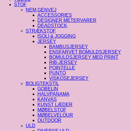
STOF
NEM GENVEJ
ACCESSORIES
DESIGNER METERVARER
DEADSTOCK
STRÆKSTOF
ISOLI & JOGGING
JERSEY
BAMBUSJERSEY
ENSFARVET BOMULDSJERSEY
BOMULDSJERSEY MED PRINT
RIB-JERSEY
POINTELLE
PUNTO
VISKOSEJERSEY
BOLIGTEKSTIL
GOBELIN
HALVPANAMA
KANVAS
KUNST LÆDER
MØBELSTOF
MØBELVELOUR
OUTDOOR
ULD
DIVERSE ULD