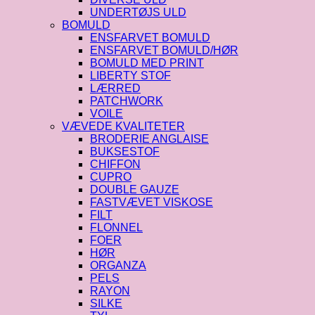
UNDERTØJS ULD
BOMULD
ENSFARVET BOMULD
ENSFARVET BOMULD/HØR
BOMULD MED PRINT
LIBERTY STOF
LÆRRED
PATCHWORK
VOILE
VÆVEDE KVALITETER
BRODERIE ANGLAISE
BUKSESTOF
CHIFFON
CUPRO
DOUBLE GAUZE
FASTVÆVET VISKOSE
FILT
FLONNEL
FOER
HØR
ORGANZA
PELS
RAYON
SILKE