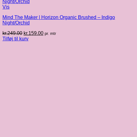
Vis
Mind The Maker | Horizon Organic Brushed – Indigo
Night/Orchid
Den
Den
kr.
249.00
kr.
159.00
pr. mtr
oprindelige
aktuelle
Tilføj til kurv
pris
pris
var:
er:
kr.249.00.
kr.159.00.