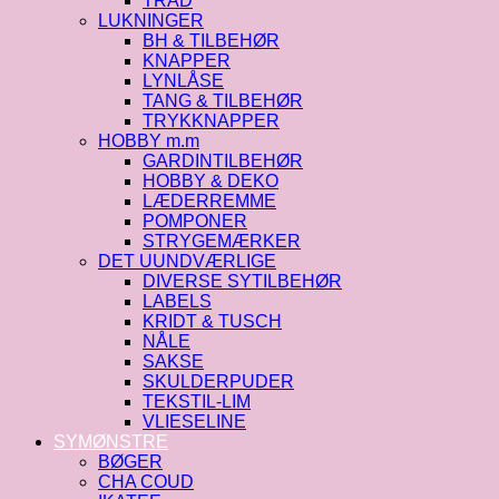
TRÅD
LUKNINGER
BH & TILBEHØR
KNAPPER
LYNLÅSE
TANG & TILBEHØR
TRYKKNAPPER
HOBBY m.m
GARDINTILBEHØR
HOBBY & DEKO
LÆDERREMME
POMPONER
STRYGEMÆRKER
DET UUNDVÆRLIGE
DIVERSE SYTILBEHØR
LABELS
KRIDT & TUSCH
NÅLE
SAKSE
SKULDERPUDER
TEKSTIL-LIM
VLIESELINE
SYMØNSTRE
BØGER
CHA COUD