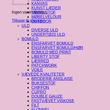
KANVAS
KUNST LÆDER
Ingen varer i kurven.
MØBELSTOF
MØBELVELOUR
Tilbage til shoppen
OUTDOOR
ULD
DIVERSE ULD
UNDERTØJS ULD
BOMULD
ENSFARVET BOMULD
ENSFARVET BOMULD/HØR
BOMULD MED PRINT
LIBERTY STOF
LÆRRED
PATCHWORK
VOILE
VÆVEDE KVALITETER
BRODERIE ANGLAISE
BUKSESTOF
CHIFFON
CUPRO
DOUBLE GAUZE
FASTVÆVET VISKOSE
FILT
FLONNEL