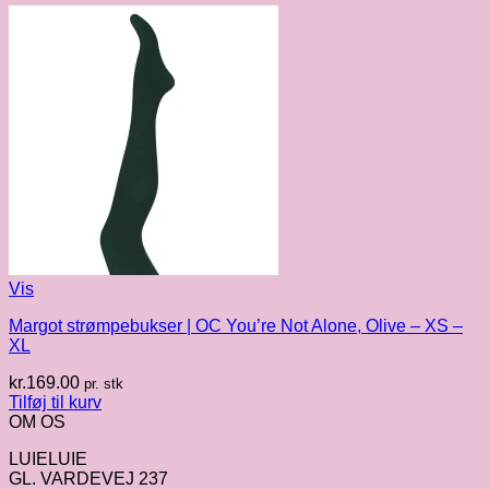
Vis
Margot strømpebukser | OC You’re Not Alone, Olive – XS –
XL
kr.
169.00
pr. stk
Tilføj til kurv
OM OS
LUIELUIE
GL. VARDEVEJ 237