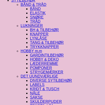
SYTILBEHØR
BÅND & TRÅD
BÅND
ELASTIK
SNØRE
TRÅD
LUKNINGER
BH & TILBEHØR
KNAPPER
LYNLÅSE
TANG & TILBEHØR
TRYKKNAPPER
HOBBY m.m
GARDINTILBEHØR
HOBBY & DEKO
LÆDERREMME
POMPONER
STRYGEMÆRKER
DET UUNDVÆRLIGE
DIVERSE SYTILBEHØR
LABELS
KRIDT & TUSCH
NÅLE
SAKSE
SKULDERPUDER