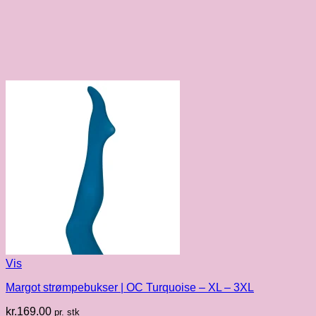
Vis
Margot strømpebukser | OC Turquoise – XL – 3XL
kr.
169.00
pr. stk