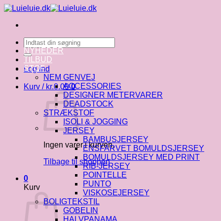
Fortsæt
til
indhold
Søg
efter:
NYHEDER
TILBUD
STOF
Log ind
NEM GENVEJ
ACCESSORIES
Kurv /
kr.
0.00
0
DESIGNER METERVARER
DEADSTOCK
STRÆKSTOF
ISOLI & JOGGING
JERSEY
BAMBUSJERSEY
Ingen varer i kurven.
ENSFARVET BOMULDSJERSEY
BOMULDSJERSEY MED PRINT
Tilbage til shoppen
RIB-JERSEY
POINTELLE
0
PUNTO
Kurv
VISKOSEJERSEY
BOLIGTEKSTIL
GOBELIN
HALVPANAMA