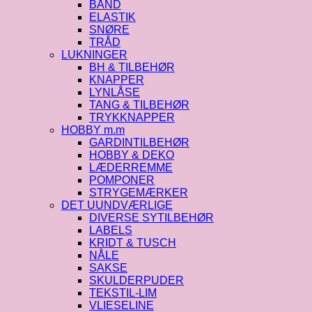
BÅND
ELASTIK
SNØRE
TRÅD
LUKNINGER
BH & TILBEHØR
KNAPPER
LYNLÅSE
TANG & TILBEHØR
TRYKKNAPPER
HOBBY m.m
GARDINTILBEHØR
HOBBY & DEKO
LÆDERREMME
POMPONER
STRYGEMÆRKER
DET UUNDVÆRLIGE
DIVERSE SYTILBEHØR
LABELS
KRIDT & TUSCH
NÅLE
SAKSE
SKULDERPUDER
TEKSTIL-LIM
VLIESELINE