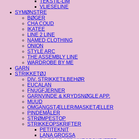
TEKSTIL-LIM
VLIESELINE
SYMØNSTRE
BØGER
CHA COUD
IKATEE
LINE 2 LINE
NAMED CLOTHING
ONION
STYLE ARC
THE ASSEMBLY LINE
WARDROBE BY ME
GARN
STRIKKETØJ
DIV. STRIKKETILBEHØR
EUCALAN
FNUGFJERNER
GARNVINDE & KRYDSNØGLE APP.
MUUD
OMGANGSTÆLLER/MASKETÆLLER
PINDEMÅLER
STRØMPESTOP
STRIKKEOPSKRIFTER
PETITEKNIT
LANA GROSSA