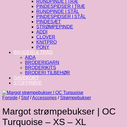
RUNDPINDE I TRÆ
PINDESPIDSER I TRÆ
RUNDPINDE I STÅL
PINDESPIDSER I STÅL
PINDESÆT
STRØMPEPINDE
ADDI
CLOVER
KNITPRO
PONY
BRODERI & TRÅD
AIDA
BRODERIGARN
BRODERIKITS
BRODERI TILBEHØR
GAVEKORT
STOFPRØVE
Forside
/
Stof
/
Accessories
/
Strømpebukser
Margot strømpebukser | OC
Turquoise – XS – XL