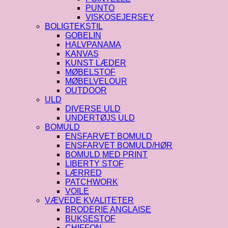
PUNTO
VISKOSEJERSEY
BOLIGTEKSTIL
GOBELIN
HALVPANAMA
KANVAS
KUNST LÆDER
MØBELSTOF
MØBELVELOUR
OUTDOOR
ULD
DIVERSE ULD
UNDERTØJS ULD
BOMULD
ENSFARVET BOMULD
ENSFARVET BOMULD/HØR
BOMULD MED PRINT
LIBERTY STOF
LÆRRED
PATCHWORK
VOILE
VÆVEDE KVALITETER
BRODERIE ANGLAISE
BUKSESTOF
CHIFFON