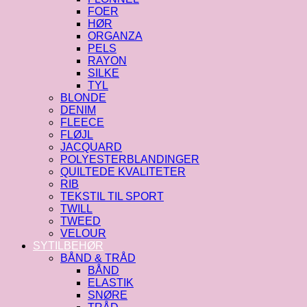
FOER
HØR
ORGANZA
PELS
RAYON
SILKE
TYL
BLONDE
DENIM
FLEECE
FLØJL
JACQUARD
POLYESTERBLANDINGER
QUILTEDE KVALITETER
RIB
TEKSTIL TIL SPORT
TWILL
TWEED
VELOUR
SYTILBEHØR
BÅND & TRÅD
BÅND
ELASTIK
SNØRE