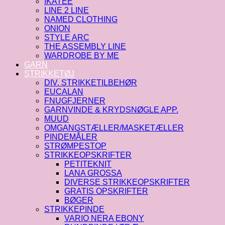
IKATEE
LINE 2 LINE
NAMED CLOTHING
ONION
STYLE ARC
THE ASSEMBLY LINE
WARDROBE BY ME
GARN
STRIKKETØJ
DIV. STRIKKETILBEHØR
EUCALAN
FNUGFJERNER
GARNVINDE & KRYDSNØGLE APP.
MUUD
OMGANGSTÆLLER/MASKETÆLLER
PINDEMÅLER
STRØMPESTOP
STRIKKEOPSKRIFTER
PETITEKNIT
LANA GROSSA
DIVERSE STRIKKEOPSKRIFTER
GRATIS OPSKRIFTER
BØGER
STRIKKEPINDE
VARIO NERA EBONY