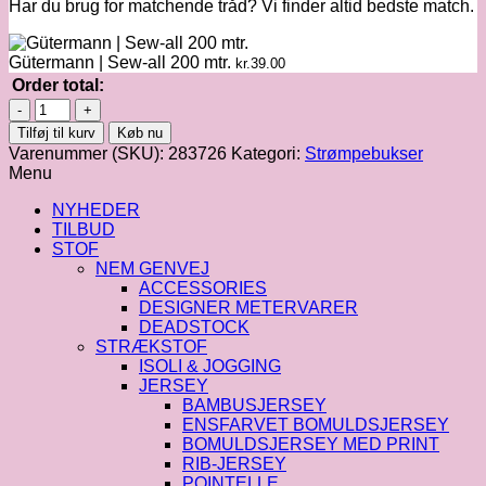
Har du brug for matchende tråd? Vi finder altid bedste match.
Gütermann | Sew-all 200 mtr.
kr.
39.00
Order total:
Margot
strømpebukser
Tilføj til kurv
Køb nu
|
Varenummer (SKU):
283726
Kategori:
Strømpebukser
OC
Menu
Turquoise
-
NYHEDER
XS
TILBUD
-
STOF
XL
NEM GENVEJ
antal
ACCESSORIES
DESIGNER METERVARER
DEADSTOCK
STRÆKSTOF
ISOLI & JOGGING
JERSEY
BAMBUSJERSEY
ENSFARVET BOMULDSJERSEY
BOMULDSJERSEY MED PRINT
RIB-JERSEY
POINTELLE