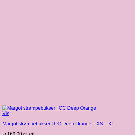
Vis
Margot strømpebukser | OC Deep Orange – XS – XL
kr.
169.00
pr. stk