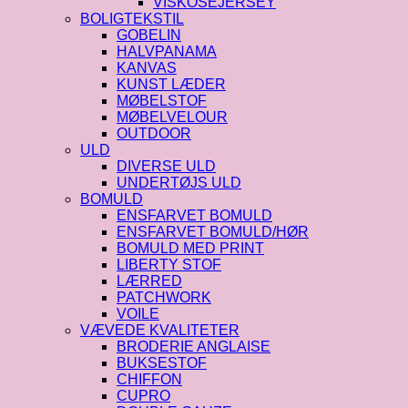
VISKOSEJERSEY
BOLIGTEKSTIL
GOBELIN
HALVPANAMA
KANVAS
KUNST LÆDER
MØBELSTOF
MØBELVELOUR
OUTDOOR
ULD
DIVERSE ULD
UNDERTØJS ULD
BOMULD
ENSFARVET BOMULD
ENSFARVET BOMULD/HØR
BOMULD MED PRINT
LIBERTY STOF
LÆRRED
PATCHWORK
VOILE
VÆVEDE KVALITETER
BRODERIE ANGLAISE
BUKSESTOF
CHIFFON
CUPRO