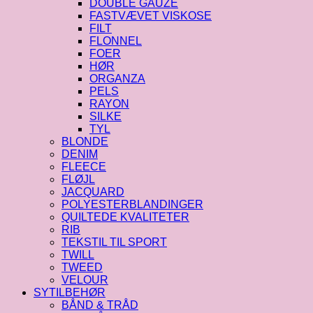
DOUBLE GAUZE
FASTVÆVET VISKOSE
FILT
FLONNEL
FOER
HØR
ORGANZA
PELS
RAYON
SILKE
TYL
BLONDE
DENIM
FLEECE
FLØJL
JACQUARD
POLYESTERBLANDINGER
QUILTEDE KVALITETER
RIB
TEKSTIL TIL SPORT
TWILL
TWEED
VELOUR
SYTILBEHØR
BÅND & TRÅD