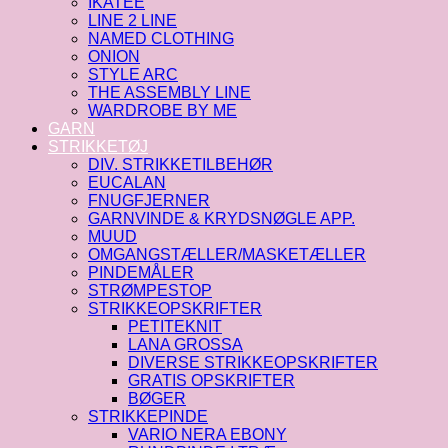
IKATEE
LINE 2 LINE
NAMED CLOTHING
ONION
STYLE ARC
THE ASSEMBLY LINE
WARDROBE BY ME
GARN
STRIKKETØJ
DIV. STRIKKETILBEHØR
EUCALAN
FNUGFJERNER
GARNVINDE & KRYDSNØGLE APP.
MUUD
OMGANGSTÆLLER/MASKETÆLLER
PINDEMÅLER
STRØMPESTOP
STRIKKEOPSKRIFTER
PETITEKNIT
LANA GROSSA
DIVERSE STRIKKEOPSKRIFTER
GRATIS OPSKRIFTER
BØGER
STRIKKEPINDE
VARIO NERA EBONY