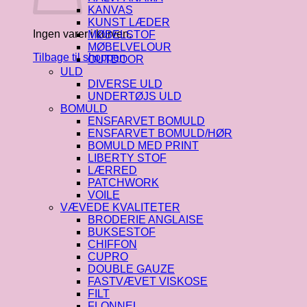
KANVAS
KUNST LÆDER
Ingen varer i kurven.
MØBELSTOF
MØBELVELOUR
Tilbage til shoppen
OUTDOOR
ULD
DIVERSE ULD
UNDERTØJS ULD
BOMULD
ENSFARVET BOMULD
ENSFARVET BOMULD/HØR
BOMULD MED PRINT
LIBERTY STOF
LÆRRED
PATCHWORK
VOILE
VÆVEDE KVALITETER
BRODERIE ANGLAISE
BUKSESTOF
CHIFFON
CUPRO
DOUBLE GAUZE
FASTVÆVET VISKOSE
FILT
FLONNEL