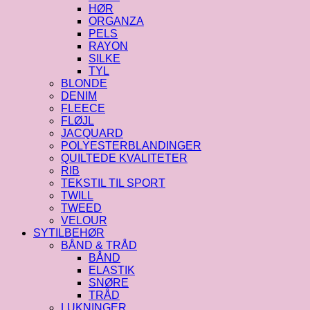
HØR
ORGANZA
PELS
RAYON
SILKE
TYL
BLONDE
DENIM
FLEECE
FLØJL
JACQUARD
POLYESTERBLANDINGER
QUILTEDE KVALITETER
RIB
TEKSTIL TIL SPORT
TWILL
TWEED
VELOUR
SYTILBEHØR
BÅND & TRÅD
BÅND
ELASTIK
SNØRE
TRÅD
LUKNINGER