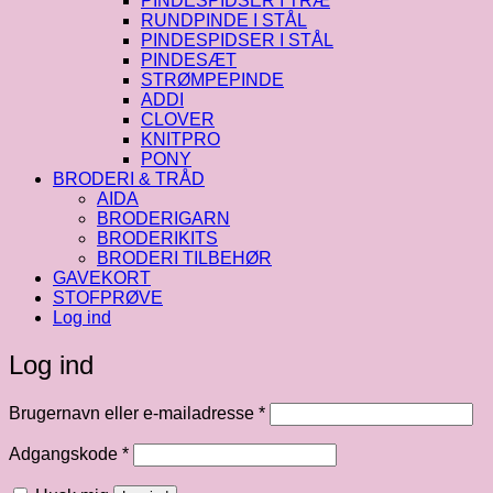
PINDESPIDSER I TRÆ
RUNDPINDE I STÅL
PINDESPIDSER I STÅL
PINDESÆT
STRØMPEPINDE
ADDI
CLOVER
KNITPRO
PONY
BRODERI & TRÅD
AIDA
BRODERIGARN
BRODERIKITS
BRODERI TILBEHØR
GAVEKORT
STOFPRØVE
Log ind
Log ind
Påkrævet
Brugernavn eller e-mailadresse
*
Påkrævet
Adgangskode
*