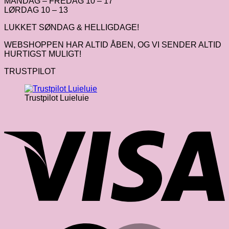
MANDAG – FREDAG 10 – 17
LØRDAG 10 – 13
LUKKET SØNDAG & HELLIGDAGE!
WEBSHOPPEN HAR ALTID ÅBEN, OG VI SENDER ALTID
HURTIGST MULIGT!
TRUSTPILOT
Trustpilot Luieluie
V
M