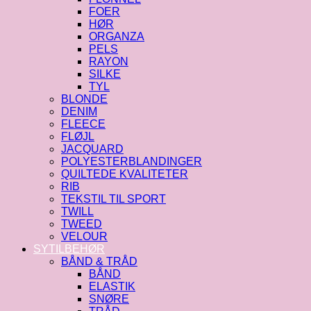
FOER
HØR
ORGANZA
PELS
RAYON
SILKE
TYL
BLONDE
DENIM
FLEECE
FLØJL
JACQUARD
POLYESTERBLANDINGER
QUILTEDE KVALITETER
RIB
TEKSTIL TIL SPORT
TWILL
TWEED
VELOUR
SYTILBEHØR
BÅND & TRÅD
BÅND
ELASTIK
SNØRE