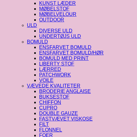
KUNST LÆDER
MØBELSTOF
MØBELVELOUR
OUTDOOR
ULD
DIVERSE ULD
UNDERTØJS ULD
BOMULD
ENSFARVET BOMULD
ENSFARVET BOMULD/HØR
BOMULD MED PRINT
LIBERTY STOF
LÆRRED
PATCHWORK
VOILE
VÆVEDE KVALITETER
BRODERIE ANGLAISE
BUKSESTOF
CHIFFON
CUPRO
DOUBLE GAUZE
FASTVÆVET VISKOSE
FILT
FLONNEL
FOER