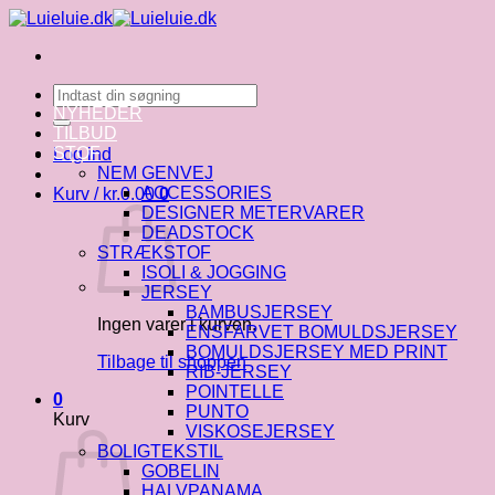
Fortsæt
til
indhold
Søg
efter:
NYHEDER
TILBUD
STOF
Log ind
NEM GENVEJ
ACCESSORIES
Kurv /
kr.
0.00
0
DESIGNER METERVARER
DEADSTOCK
STRÆKSTOF
ISOLI & JOGGING
JERSEY
BAMBUSJERSEY
Ingen varer i kurven.
ENSFARVET BOMULDSJERSEY
BOMULDSJERSEY MED PRINT
Tilbage til shoppen
RIB-JERSEY
POINTELLE
0
PUNTO
Kurv
VISKOSEJERSEY
BOLIGTEKSTIL
GOBELIN
HALVPANAMA