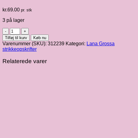
kr.
69.00
pr. stk
3 på lager
Lana
Grossa
Tilføj til kurv
Køb nu
|
Varenummer (SKU):
312239
Kategori:
Lana Grossa
Nordic
strikkeopskrifter
Knits
no.
Relaterede varer
4
antal