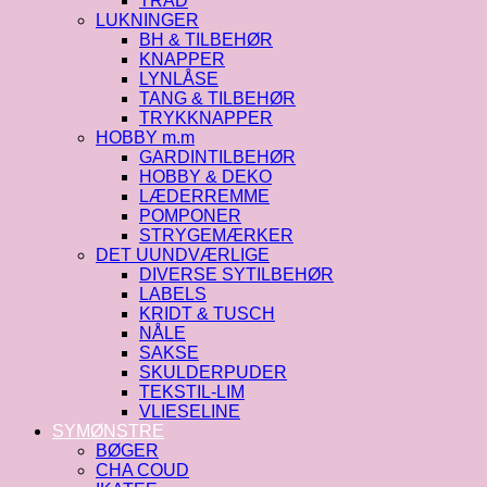
TRÅD
LUKNINGER
BH & TILBEHØR
KNAPPER
LYNLÅSE
TANG & TILBEHØR
TRYKKNAPPER
HOBBY m.m
GARDINTILBEHØR
HOBBY & DEKO
LÆDERREMME
POMPONER
STRYGEMÆRKER
DET UUNDVÆRLIGE
DIVERSE SYTILBEHØR
LABELS
KRIDT & TUSCH
NÅLE
SAKSE
SKULDERPUDER
TEKSTIL-LIM
VLIESELINE
SYMØNSTRE
BØGER
CHA COUD