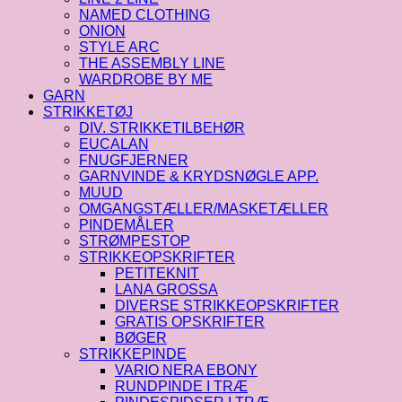
NAMED CLOTHING
ONION
STYLE ARC
THE ASSEMBLY LINE
WARDROBE BY ME
GARN
STRIKKETØJ
DIV. STRIKKETILBEHØR
EUCALAN
FNUGFJERNER
GARNVINDE & KRYDSNØGLE APP.
MUUD
OMGANGSTÆLLER/MASKETÆLLER
PINDEMÅLER
STRØMPESTOP
STRIKKEOPSKRIFTER
PETITEKNIT
LANA GROSSA
DIVERSE STRIKKEOPSKRIFTER
GRATIS OPSKRIFTER
BØGER
STRIKKEPINDE
VARIO NERA EBONY
RUNDPINDE I TRÆ