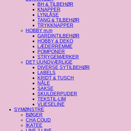
BH & TILBEHØR
KNAPPER
LYNLÅSE
TANG & TILBEHØR
TRYKKNAPPER
HOBBY m.m
GARDINTILBEHØR
HOBBY & DEKO
LÆDERREMME
POMPONER
STRYGEMÆRKER
DET UUNDVÆRLIGE
DIVERSE SYTILBEHØR
LABELS
KRIDT & TUSCH
NÅLE
SAKSE
SKULDERPUDER
TEKSTIL-LIM
VLIESELINE
SYMØNSTRE
BØGER
CHA COUD
IKATEE
LINE 2 LINE