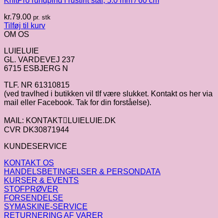
KnitPro rundpind i rustfrit stål, 5.0 mm / 60 cm
kr.
79.00
pr. stk
Tilføj til kurv
OM OS
LUIELUIE
GL. VARDEVEJ 237
6715 ESBJERG N
TLF. NR 61310815
(ved travlhed i butikken vil tlf være slukket. Kontakt os her via
mail eller Facebook. Tak for din forståelse).
MAIL: KONTAKTLUIELUIE.DK
CVR DK30871944
KUNDESERVICE
KONTAKT OS
HANDELSBETINGELSER & PERSONDATA
KURSER & EVENTS
STOFPRØVER
FORSENDELSE
SYMASKINE-SERVICE
RETURNERING AF VARER