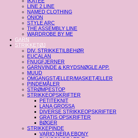
IKATEE
LINE 2 LINE
NAMED CLOTHING
ONION
STYLE ARC
THE ASSEMBLY LINE
WARDROBE BY ME
GARN
STRIKKETØJ
DIV. STRIKKETILBEHØR
EUCALAN
FNUGFJERNER
GARNVINDE & KRYDSNØGLE APP.
MUUD
OMGANGSTÆLLER/MASKETÆLLER
PINDEMÅLER
STRØMPESTOP
STRIKKEOPSKRIFTER
PETITEKNIT
LANA GROSSA
DIVERSE STRIKKEOPSKRIFTER
GRATIS OPSKRIFTER
BØGER
STRIKKEPINDE
VARIO NERA EBONY