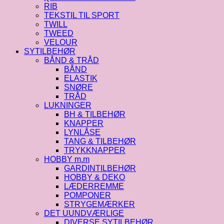
RIB
TEKSTIL TIL SPORT
TWILL
TWEED
VELOUR
SYTILBEHØR
BÅND & TRÅD
BÅND
ELASTIK
SNØRE
TRÅD
LUKNINGER
BH & TILBEHØR
KNAPPER
LYNLÅSE
TANG & TILBEHØR
TRYKKNAPPER
HOBBY m.m
GARDINTILBEHØR
HOBBY & DEKO
LÆDERREMME
POMPONER
STRYGEMÆRKER
DET UUNDVÆRLIGE
DIVERSE SYTILBEHØR