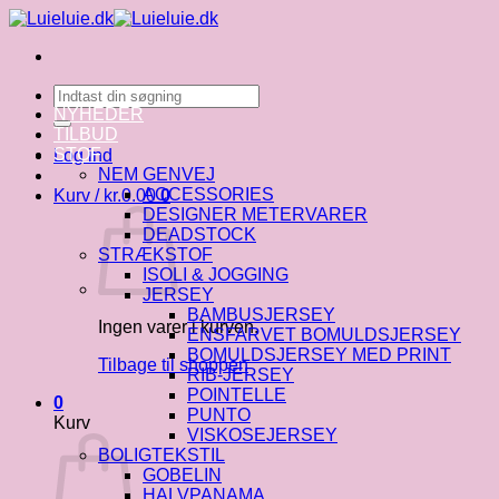
Fortsæt
til
indhold
Søg
efter:
NYHEDER
TILBUD
STOF
Log ind
NEM GENVEJ
ACCESSORIES
Kurv /
kr.
0.00
0
DESIGNER METERVARER
DEADSTOCK
STRÆKSTOF
ISOLI & JOGGING
JERSEY
BAMBUSJERSEY
Ingen varer i kurven.
ENSFARVET BOMULDSJERSEY
BOMULDSJERSEY MED PRINT
Tilbage til shoppen
RIB-JERSEY
POINTELLE
0
PUNTO
Kurv
VISKOSEJERSEY
BOLIGTEKSTIL
GOBELIN
HALVPANAMA