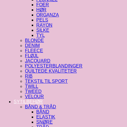
FOER
HØR
ORGANZA
PELS
RAYON
SILKE
TYL
BLONDE
DENIM
FLEECE
FLØJL
JACQUARD
POLYESTERBLANDINGER
QUILTEDE KVALITETER
RIB
TEKSTIL TIL SPORT
TWILL
TWEED
VELOUR
SYTILBEHØR
BÅND & TRÅD
BÅND
ELASTIK
SNØRE