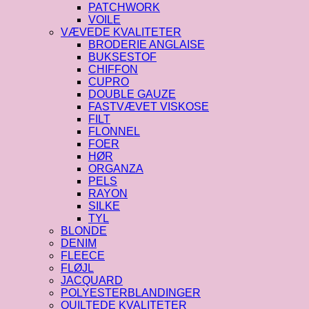
PATCHWORK
VOILE
VÆVEDE KVALITETER
BRODERIE ANGLAISE
BUKSESTOF
CHIFFON
CUPRO
DOUBLE GAUZE
FASTVÆVET VISKOSE
FILT
FLONNEL
FOER
HØR
ORGANZA
PELS
RAYON
SILKE
TYL
BLONDE
DENIM
FLEECE
FLØJL
JACQUARD
POLYESTERBLANDINGER
QUILTEDE KVALITETER