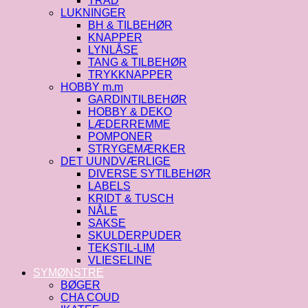
TRÅD
LUKNINGER
BH & TILBEHØR
KNAPPER
LYNLÅSE
TANG & TILBEHØR
TRYKKNAPPER
HOBBY m.m
GARDINTILBEHØR
HOBBY & DEKO
LÆDERREMME
POMPONER
STRYGEMÆRKER
DET UUNDVÆRLIGE
DIVERSE SYTILBEHØR
LABELS
KRIDT & TUSCH
NÅLE
SAKSE
SKULDERPUDER
TEKSTIL-LIM
VLIESELINE
SYMØNSTRE
BØGER
CHA COUD