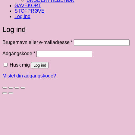
BRODERI TILBEHØR
GAVEKORT
STOFPRØVE
Log ind
Log ind
Påkrævet
Brugernavn eller e-mailadresse
*
Påkrævet
Adgangskode
*
Husk mig
Log ind
Mistet din adgangskode?