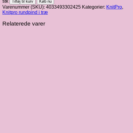
stk
Tilføj til kurv
Køb nu
i
Varenummer (SKU):
4033493302425
Kategorier:
KnitPro
,
træ,
Knitpro rundpind i træ
2.5
mm
Relaterede varer
/
60
cm
antal