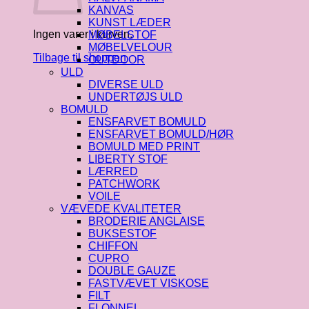
KANVAS
KUNST LÆDER
Ingen varer i kurven.
MØBELSTOF
MØBELVELOUR
Tilbage til shoppen
OUTDOOR
ULD
DIVERSE ULD
UNDERTØJS ULD
BOMULD
ENSFARVET BOMULD
ENSFARVET BOMULD/HØR
BOMULD MED PRINT
LIBERTY STOF
LÆRRED
PATCHWORK
VOILE
VÆVEDE KVALITETER
BRODERIE ANGLAISE
BUKSESTOF
CHIFFON
CUPRO
DOUBLE GAUZE
FASTVÆVET VISKOSE
FILT
FLONNEL