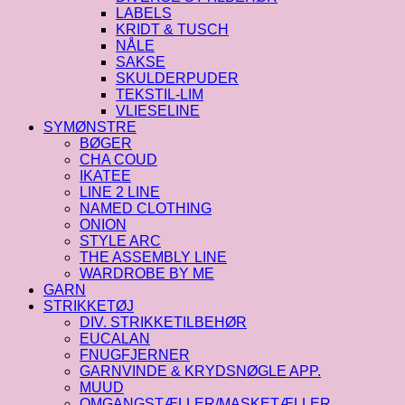
LABELS
KRIDT & TUSCH
NÅLE
SAKSE
SKULDERPUDER
TEKSTIL-LIM
VLIESELINE
SYMØNSTRE
BØGER
CHA COUD
IKATEE
LINE 2 LINE
NAMED CLOTHING
ONION
STYLE ARC
THE ASSEMBLY LINE
WARDROBE BY ME
GARN
STRIKKETØJ
DIV. STRIKKETILBEHØR
EUCALAN
FNUGFJERNER
GARNVINDE & KRYDSNØGLE APP.
MUUD
OMGANGSTÆLLER/MASKETÆLLER