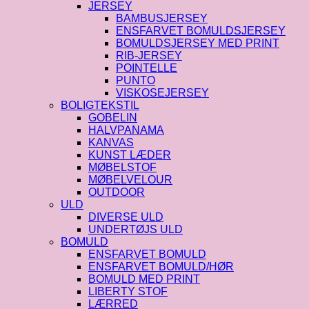
JERSEY
BAMBUSJERSEY
ENSFARVET BOMULDSJERSEY
BOMULDSJERSEY MED PRINT
RIB-JERSEY
POINTELLE
PUNTO
VISKOSEJERSEY
BOLIGTEKSTIL
GOBELIN
HALVPANAMA
KANVAS
KUNST LÆDER
MØBELSTOF
MØBELVELOUR
OUTDOOR
ULD
DIVERSE ULD
UNDERTØJS ULD
BOMULD
ENSFARVET BOMULD
ENSFARVET BOMULD/HØR
BOMULD MED PRINT
LIBERTY STOF
LÆRRED