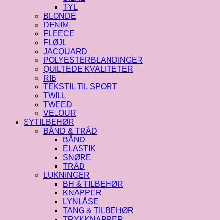
TYL
BLONDE
DENIM
FLEECE
FLØJL
JACQUARD
POLYESTERBLANDINGER
QUILTEDE KVALITETER
RIB
TEKSTIL TIL SPORT
TWILL
TWEED
VELOUR
SYTILBEHØR
BÅND & TRÅD
BÅND
ELASTIK
SNØRE
TRÅD
LUKNINGER
BH & TILBEHØR
KNAPPER
LYNLÅSE
TANG & TILBEHØR
TRYKKNAPPER