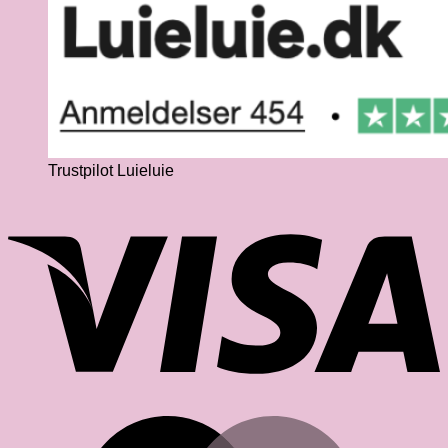
Trustpilot Luieluie
V
M