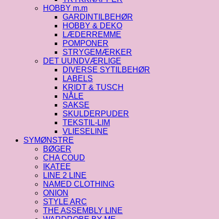
HOBBY m.m
GARDINTILBEHØR
HOBBY & DEKO
LÆDERREMME
POMPONER
STRYGEMÆRKER
DET UUNDVÆRLIGE
DIVERSE SYTILBEHØR
LABELS
KRIDT & TUSCH
NÅLE
SAKSE
SKULDERPUDER
TEKSTIL-LIM
VLIESELINE
SYMØNSTRE
BØGER
CHA COUD
IKATEE
LINE 2 LINE
NAMED CLOTHING
ONION
STYLE ARC
THE ASSEMBLY LINE