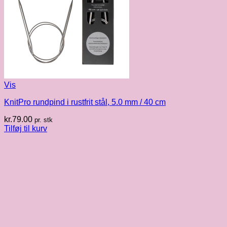
Vis
KnitPro rundpind i rustfrit stål, 5.0 mm / 40 cm
kr.
79.00
pr. stk
Tilføj til kurv