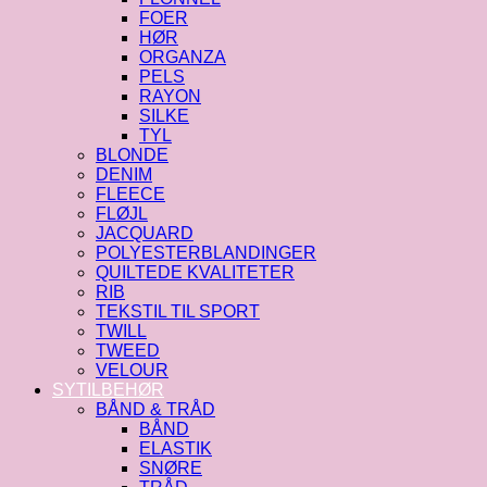
FOER
HØR
ORGANZA
PELS
RAYON
SILKE
TYL
BLONDE
DENIM
FLEECE
FLØJL
JACQUARD
POLYESTERBLANDINGER
QUILTEDE KVALITETER
RIB
TEKSTIL TIL SPORT
TWILL
TWEED
VELOUR
SYTILBEHØR
BÅND & TRÅD
BÅND
ELASTIK
SNØRE