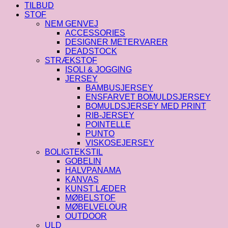
/
TILBUD
40
STOF
cm
NEM GENVEJ
antal
ACCESSORIES
DESIGNER METERVARER
DEADSTOCK
STRÆKSTOF
ISOLI & JOGGING
JERSEY
BAMBUSJERSEY
ENSFARVET BOMULDSJERSEY
BOMULDSJERSEY MED PRINT
RIB-JERSEY
POINTELLE
PUNTO
VISKOSEJERSEY
BOLIGTEKSTIL
GOBELIN
HALVPANAMA
KANVAS
KUNST LÆDER
MØBELSTOF
MØBELVELOUR
OUTDOOR
ULD