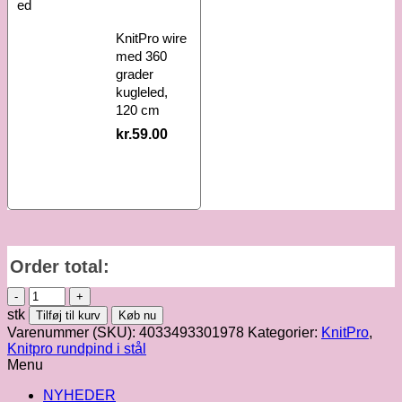
KnitPro wire
med 360
grader
kugleled,
120 cm
kr.
59.00
Order total:
KnitPro
rundpind
stk
Tilføj til kurv
Køb nu
i
Varenummer (SKU):
4033493301978
Kategorier:
KnitPro
,
rustfrit
Knitpro rundpind i stål
stål,
Menu
5.5
mm
NYHEDER