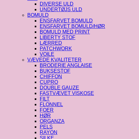
DIVERSE ULD
UNDERTØJS ULD
BOMULD
ENSFARVET BOMULD
ENSFARVET BOMULD/HØR
BOMULD MED PRINT
LIBERTY STOF
LÆRRED
PATCHWORK
VOILE
VÆVEDE KVALITETER
BRODERIE ANGLAISE
BUKSESTOF
CHIFFON
CUPRO
DOUBLE GAUZE
FASTVÆVET VISKOSE
FILT
FLONNEL
FOER
HØR
ORGANZA
PELS
RAYON
SILKE