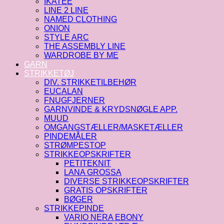
IKATEE
LINE 2 LINE
NAMED CLOTHING
ONION
STYLE ARC
THE ASSEMBLY LINE
WARDROBE BY ME
GARN
STRIKKETØJ
DIV. STRIKKETILBEHØR
EUCALAN
FNUGFJERNER
GARNVINDE & KRYDSNØGLE APP.
MUUD
OMGANGSTÆLLER/MASKETÆLLER
PINDEMÅLER
STRØMPESTOP
STRIKKEOPSKRIFTER
PETITEKNIT
LANA GROSSA
DIVERSE STRIKKEOPSKRIFTER
GRATIS OPSKRIFTER
BØGER
STRIKKEPINDE
VARIO NERA EBONY