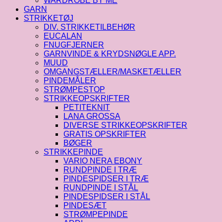
WARDROBE BY ME
GARN
STRIKKETØJ
DIV. STRIKKETILBEHØR
EUCALAN
FNUGFJERNER
GARNVINDE & KRYDSNØGLE APP.
MUUD
OMGANGSTÆLLER/MASKETÆLLER
PINDEMÅLER
STRØMPESTOP
STRIKKEOPSKRIFTER
PETITEKNIT
LANA GROSSA
DIVERSE STRIKKEOPSKRIFTER
GRATIS OPSKRIFTER
BØGER
STRIKKEPINDE
VARIO NERA EBONY
RUNDPINDE I TRÆ
PINDESPIDSER I TRÆ
RUNDPINDE I STÅL
PINDESPIDSER I STÅL
PINDESÆT
STRØMPEPINDE