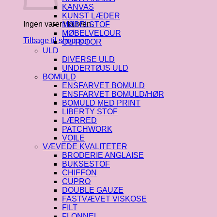
KANVAS
KUNST LÆDER
Ingen varer i kurven.
MØBELSTOF
MØBELVELOUR
Tilbage til shoppen
OUTDOOR
ULD
DIVERSE ULD
UNDERTØJS ULD
BOMULD
ENSFARVET BOMULD
ENSFARVET BOMULD/HØR
BOMULD MED PRINT
LIBERTY STOF
LÆRRED
PATCHWORK
VOILE
VÆVEDE KVALITETER
BRODERIE ANGLAISE
BUKSESTOF
CHIFFON
CUPRO
DOUBLE GAUZE
FASTVÆVET VISKOSE
FILT
FLONNEL