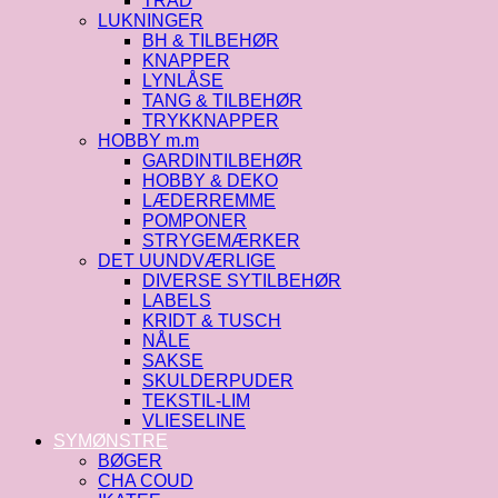
TRÅD
LUKNINGER
BH & TILBEHØR
KNAPPER
LYNLÅSE
TANG & TILBEHØR
TRYKKNAPPER
HOBBY m.m
GARDINTILBEHØR
HOBBY & DEKO
LÆDERREMME
POMPONER
STRYGEMÆRKER
DET UUNDVÆRLIGE
DIVERSE SYTILBEHØR
LABELS
KRIDT & TUSCH
NÅLE
SAKSE
SKULDERPUDER
TEKSTIL-LIM
VLIESELINE
SYMØNSTRE
BØGER
CHA COUD