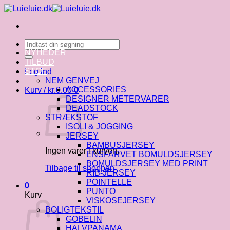
Fortsæt
til
indhold
Søg
efter:
NYHEDER
TILBUD
STOF
Log ind
NEM GENVEJ
ACCESSORIES
Kurv /
kr.
0.00
0
DESIGNER METERVARER
DEADSTOCK
STRÆKSTOF
ISOLI & JOGGING
JERSEY
BAMBUSJERSEY
Ingen varer i kurven.
ENSFARVET BOMULDSJERSEY
BOMULDSJERSEY MED PRINT
Tilbage til shoppen
RIB-JERSEY
POINTELLE
0
PUNTO
Kurv
VISKOSEJERSEY
BOLIGTEKSTIL
GOBELIN
HALVPANAMA