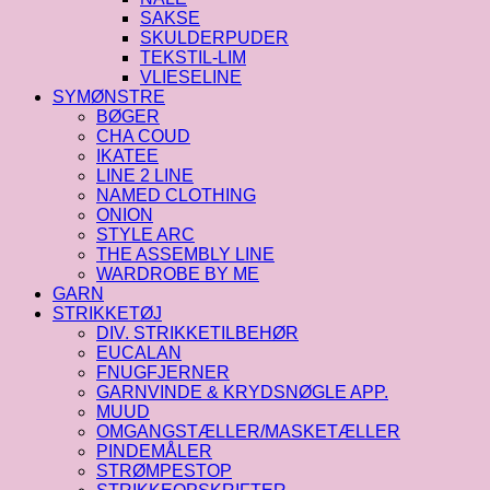
SAKSE
SKULDERPUDER
TEKSTIL-LIM
VLIESELINE
SYMØNSTRE
BØGER
CHA COUD
IKATEE
LINE 2 LINE
NAMED CLOTHING
ONION
STYLE ARC
THE ASSEMBLY LINE
WARDROBE BY ME
GARN
STRIKKETØJ
DIV. STRIKKETILBEHØR
EUCALAN
FNUGFJERNER
GARNVINDE & KRYDSNØGLE APP.
MUUD
OMGANGSTÆLLER/MASKETÆLLER
PINDEMÅLER
STRØMPESTOP