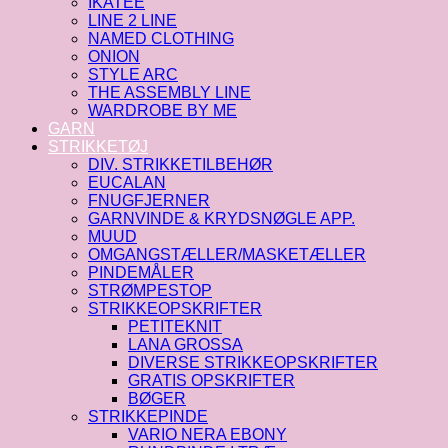
IKATEE
LINE 2 LINE
NAMED CLOTHING
ONION
STYLE ARC
THE ASSEMBLY LINE
WARDROBE BY ME
GARN
STRIKKETØJ
DIV. STRIKKETILBEHØR
EUCALAN
FNUGFJERNER
GARNVINDE & KRYDSNØGLE APP.
MUUD
OMGANGSTÆLLER/MASKETÆLLER
PINDEMÅLER
STRØMPESTOP
STRIKKEOPSKRIFTER
PETITEKNIT
LANA GROSSA
DIVERSE STRIKKEOPSKRIFTER
GRATIS OPSKRIFTER
BØGER
STRIKKEPINDE
VARIO NERA EBONY