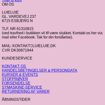
Tilføj til kurv
OM OS
LUIELUIE
GL. VARDEVEJ 237
6715 ESBJERG N
TLF. NR 61310815
(ved travlhed i butikken vil tlf være slukket. Kontakt os her via
mail eller Facebook. Tak for din forståelse).
MAIL: KONTAKTLUIELUIE.DK
CVR DK30871944
KUNDESERVICE
KONTAKT OS
HANDELSBETINGELSER & PERSONDATA
KURSER & EVENTS
STOFPRØVER
FORSENDELSE
SYMASKINE-SERVICE
RETURNERING AF VARER
ÅBNINGSTIDER