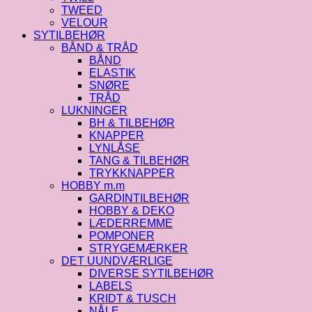
TWEED
VELOUR
SYTILBEHØR
BÅND & TRÅD
BÅND
ELASTIK
SNØRE
TRÅD
LUKNINGER
BH & TILBEHØR
KNAPPER
LYNLÅSE
TANG & TILBEHØR
TRYKKNAPPER
HOBBY m.m
GARDINTILBEHØR
HOBBY & DEKO
LÆDERREMME
POMPONER
STRYGEMÆRKER
DET UUNDVÆRLIGE
DIVERSE SYTILBEHØR
LABELS
KRIDT & TUSCH
NÅLE