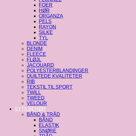
FOER
HØR
ORGANZA
PELS
RAYON
SILKE
TYL
BLONDE
DENIM
FLEECE
FLØJL
JACQUARD
POLYESTERBLANDINGER
QUILTEDE KVALITETER
RIB
TEKSTIL TIL SPORT
TWILL
TWEED
VELOUR
SYTILBEHØR
BÅND & TRÅD
BÅND
ELASTIK
SNØRE