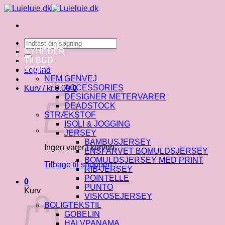
Fortsæt
til
indhold
Søg
efter:
NYHEDER
TILBUD
STOF
Log ind
NEM GENVEJ
ACCESSORIES
Kurv /
kr.
0.00
0
DESIGNER METERVARER
DEADSTOCK
STRÆKSTOF
ISOLI & JOGGING
JERSEY
BAMBUSJERSEY
Ingen varer i kurven.
ENSFARVET BOMULDSJERSEY
BOMULDSJERSEY MED PRINT
Tilbage til shoppen
RIB-JERSEY
POINTELLE
0
PUNTO
Kurv
VISKOSEJERSEY
BOLIGTEKSTIL
GOBELIN
HALVPANAMA