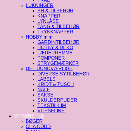
TRÅD
LUKNINGER
BH & TILBEHØR
KNAPPER
LYNLÅSE
TANG & TILBEHØR
TRYKKNAPPER
HOBBY m.m
GARDINTILBEHØR
HOBBY & DEKO
LÆDERREMME
POMPONER
STRYGEMÆRKER
DET UUNDVÆRLIGE
DIVERSE SYTILBEHØR
LABELS
KRIDT & TUSCH
NÅLE
SAKSE
SKULDERPUDER
TEKSTIL-LIM
VLIESELINE
SYMØNSTRE
BØGER
CHA COUD