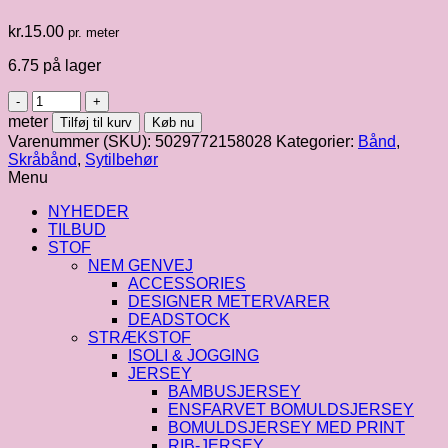
kr.
15.00
pr. meter
6.75 på lager
Kantbånd
rosa
meter
Tilføj til kurv
Køb nu
fv.
Varenummer (SKU):
5029772158028
Kategorier:
Bånd
,
776
Skråbånd
,
Sytilbehør
:
Menu
60/30
mm
NYHEDER
antal
TILBUD
STOF
NEM GENVEJ
ACCESSORIES
DESIGNER METERVARER
DEADSTOCK
STRÆKSTOF
ISOLI & JOGGING
JERSEY
BAMBUSJERSEY
ENSFARVET BOMULDSJERSEY
BOMULDSJERSEY MED PRINT
RIB-JERSEY