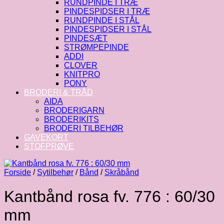
RUNDPINDE I TRÆ
PINDESPIDSER I TRÆ
RUNDPINDE I STÅL
PINDESPIDSER I STÅL
PINDESÆT
STRØMPEPINDE
ADDI
CLOVER
KNITPRO
PONY
BRODERI & TRÅD
AIDA
BRODERIGARN
BRODERIKITS
BRODERI TILBEHØR
GAVEKORT
STOFPRØVE
Forside
/
Sytilbehør
/
Bånd
/
Skråbånd
Kantbånd rosa fv. 776 : 60/30
mm