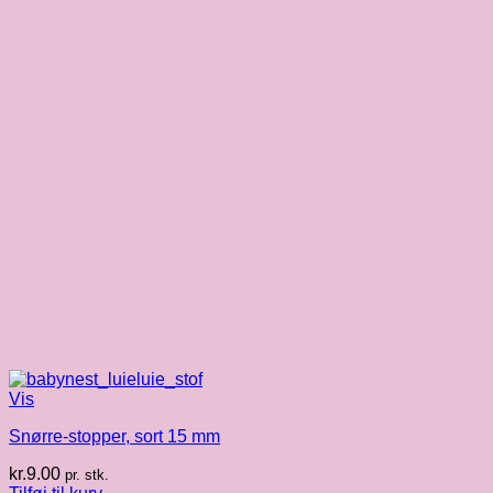
Vis
Snørre-stopper, sort 15 mm
kr.
9.00
pr. stk.