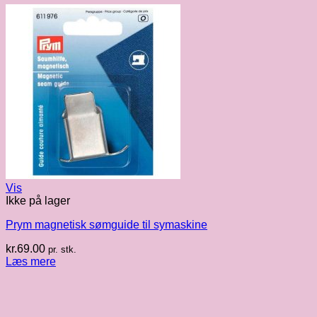
Vis
Ikke på lager
Prym magnetisk sømguide til symaskine
kr.
69.00
pr. stk.
Læs mere