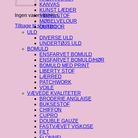
KANVAS
KUNST LÆDER
Ingen varer i kurven.
MØBELSTOF
MØBELVELOUR
Tilbage til shoppen
OUTDOOR
ULD
DIVERSE ULD
UNDERTØJS ULD
BOMULD
ENSFARVET BOMULD
ENSFARVET BOMULD/HØR
BOMULD MED PRINT
LIBERTY STOF
LÆRRED
PATCHWORK
VOILE
VÆVEDE KVALITETER
BRODERIE ANGLAISE
BUKSESTOF
CHIFFON
CUPRO
DOUBLE GAUZE
FASTVÆVET VISKOSE
FILT
FLONNEL