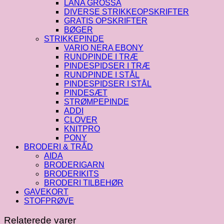
LANA GROSSA
DIVERSE STRIKKEOPSKRIFTER
GRATIS OPSKRIFTER
BØGER
STRIKKEPINDE
VARIO NERA EBONY
RUNDPINDE I TRÆ
PINDESPIDSER I TRÆ
RUNDPINDE I STÅL
PINDESPIDSER I STÅL
PINDESÆT
STRØMPEPINDE
ADDI
CLOVER
KNITPRO
PONY
BRODERI & TRÅD
AIDA
BRODERIGARN
BRODERIKITS
BRODERI TILBEHØR
GAVEKORT
STOFPRØVE
Relaterede varer