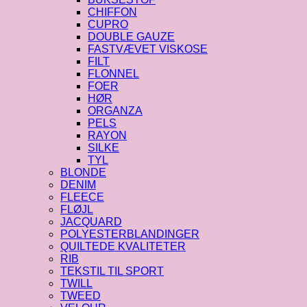
CHIFFON
CUPRO
DOUBLE GAUZE
FASTVÆVET VISKOSE
FILT
FLONNEL
FOER
HØR
ORGANZA
PELS
RAYON
SILKE
TYL
BLONDE
DENIM
FLEECE
FLØJL
JACQUARD
POLYESTERBLANDINGER
QUILTEDE KVALITETER
RIB
TEKSTIL TIL SPORT
TWILL
TWEED