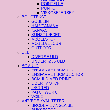
POINTELLE
PUNTO
VISKOSEJERSEY
BOLIGTEKSTIL
GOBELIN
HALVPANAMA
KANVAS
KUNST LÆDER
MØBELSTOF
MØBELVELOUR
OUTDOOR
ULD
DIVERSE ULD
UNDERTØJS ULD
BOMULD
ENSFARVET BOMULD
ENSFARVET BOMULD/HØR
BOMULD MED PRINT
LIBERTY STOF
LÆRRED
PATCHWORK
VOILE
VÆVEDE KVALITETER
BRODERIE ANGLAISE
BUKSESTOF