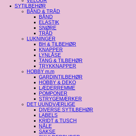
VELOUR
SYTILBEHØR
BÅND & TRÅD
BÅND
ELASTIK
SNØRE
TRÅD
LUKNINGER
BH & TILBEHØR
KNAPPER
LYNLÅSE
TANG & TILBEHØR
TRYKKNAPPER
HOBBY m.m
GARDINTILBEHØR
HOBBY & DEKO
LÆDERREMME
POMPONER
STRYGEMÆRKER
DET UUNDVÆRLIGE
DIVERSE SYTILBEHØR
LABELS
KRIDT & TUSCH
NÅLE
SAKSE