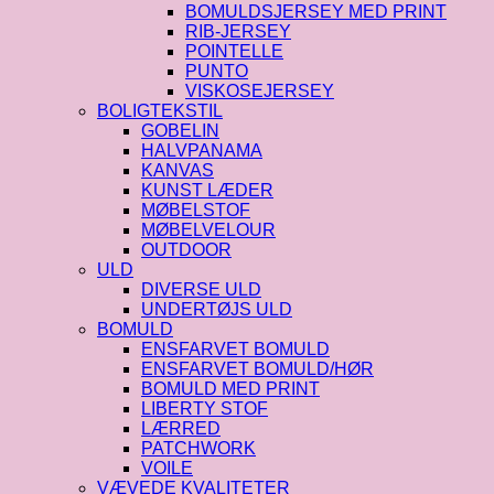
BOMULDSJERSEY MED PRINT
RIB-JERSEY
POINTELLE
PUNTO
VISKOSEJERSEY
BOLIGTEKSTIL
GOBELIN
HALVPANAMA
KANVAS
KUNST LÆDER
MØBELSTOF
MØBELVELOUR
OUTDOOR
ULD
DIVERSE ULD
UNDERTØJS ULD
BOMULD
ENSFARVET BOMULD
ENSFARVET BOMULD/HØR
BOMULD MED PRINT
LIBERTY STOF
LÆRRED
PATCHWORK
VOILE
VÆVEDE KVALITETER