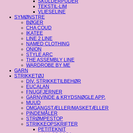
SKULDERPUDER
TEKSTIL-LIM
VLIESELINE
SYMØNSTRE
BØGER
CHA COUD
IKATEE
LINE 2 LINE
NAMED CLOTHING
ONION
STYLE ARC
THE ASSEMBLY LINE
WARDROBE BY ME
GARN
STRIKKETØJ
DIV. STRIKKETILBEHØR
EUCALAN
FNUGFJERNER
GARNVINDE & KRYDSNØGLE APP.
MUUD
OMGANGSTÆLLER/MASKETÆLLER
PINDEMÅLER
STRØMPESTOP
STRIKKEOPSKRIFTER
PETITEKNIT