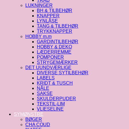
TRÅD
LUKNINGER
BH & TILBEHØR
KNAPPER
LYNLÅSE
TANG & TILBEHØR
TRYKKNAPPER
HOBBY m.m
GARDINTILBEHØR
HOBBY & DEKO
LÆDERREMME
POMPONER
STRYGEMÆRKER
DET UUNDVÆRLIGE
DIVERSE SYTILBEHØR
LABELS
KRIDT & TUSCH
NÅLE
SAKSE
SKULDERPUDER
TEKSTIL-LIM
VLIESELINE
SYMØNSTRE
BØGER
CHA COUD