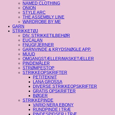
NAMED CLOTHING
ONION
STYLE ARC
THE ASSEMBLY LINE
WARDROBE BY ME
GARN
STRIKKETØJ
DIV. STRIKKETILBEHØR
EUCALAN
FNUGFJERNER
GARNVINDE & KRYDSNØGLE APP.
MUUD
OMGANGSTÆLLER/MASKETÆLLER
PINDEMÅLER
STRØMPESTOP
STRIKKEOPSKRIFTER
PETITEKNIT
LANA GROSSA
DIVERSE STRIKKEOPSKRIFTER
GRATIS OPSKRIFTER
BØGER
STRIKKEPINDE
VARIO NERA EBONY
RUNDPINDE I TRÆ
PINDESPIDSER I TRÆ