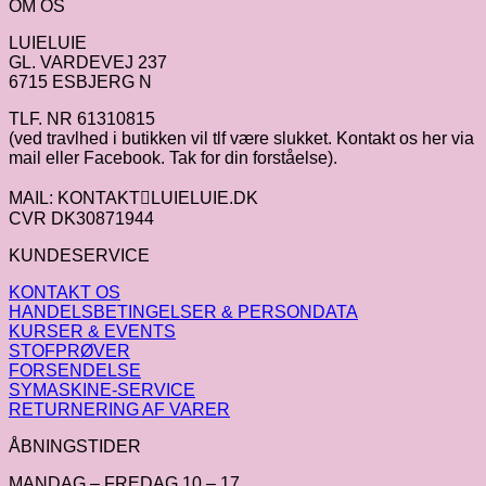
OM OS
LUIELUIE
GL. VARDEVEJ 237
6715 ESBJERG N
TLF. NR 61310815
(ved travlhed i butikken vil tlf være slukket. Kontakt os her via
mail eller Facebook. Tak for din forståelse).
MAIL: KONTAKTLUIELUIE.DK
CVR DK30871944
KUNDESERVICE
KONTAKT OS
HANDELSBETINGELSER & PERSONDATA
KURSER & EVENTS
STOFPRØVER
FORSENDELSE
SYMASKINE-SERVICE
RETURNERING AF VARER
ÅBNINGSTIDER
MANDAG – FREDAG 10 – 17