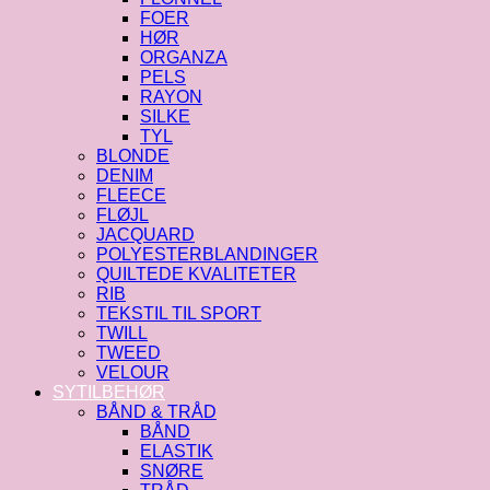
FOER
HØR
ORGANZA
PELS
RAYON
SILKE
TYL
BLONDE
DENIM
FLEECE
FLØJL
JACQUARD
POLYESTERBLANDINGER
QUILTEDE KVALITETER
RIB
TEKSTIL TIL SPORT
TWILL
TWEED
VELOUR
SYTILBEHØR
BÅND & TRÅD
BÅND
ELASTIK
SNØRE