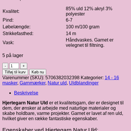
85% uld 12% akryl 3%
Kvalitet:
polyester
Pind:
6-7
Løbelængde:
100 m/100 gram
Strikkefasthed:
14 m
Håndvaskes. Garnet er
Vask:
velegnet til filtning.
5 på lager
Hjertegarn
|
Tilføj til kurv
Køb nu
Natur
Varenummer (SKU):
5706382032398
Kategorier:
14 - 16
uld
masker
,
Garnmærker
,
Natur uld
,
Uldblandinger
fv.
920
Beskrivelse
antal
Hjertegarn Natur Uld
er et kvalitetsgarn, der er designet til
dem, der ønsker at arbejde med naturlige materialer og
skabe holdbare, varme projekter. Garnet er lavet af ren uld,
hvilket giver en række fantastiske egenskaber.
Egenskaber ved Hjertegarn Natur Uld: