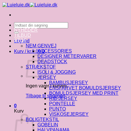
Fortsæt
til
indhold
Søg
efter:
NYHEDER
TILBUD
STOF
Log ind
NEM GENVEJ
ACCESSORIES
Kurv /
kr.
0.00
0
DESIGNER METERVARER
DEADSTOCK
STRÆKSTOF
ISOLI & JOGGING
JERSEY
BAMBUSJERSEY
Ingen varer i kurven.
ENSFARVET BOMULDSJERSEY
BOMULDSJERSEY MED PRINT
Tilbage til shoppen
RIB-JERSEY
POINTELLE
0
PUNTO
Kurv
VISKOSEJERSEY
BOLIGTEKSTIL
GOBELIN
HALVPANAMA