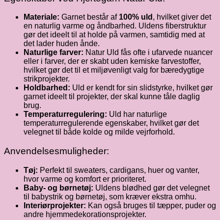
Materiale:
Garnet består af
100% uld
, hvilket giver det
en naturlig varme og åndbarhed. Uldens fiberstruktur
gør det ideelt til at holde på varmen, samtidig med at
det lader huden ånde.
Naturlige farver:
Natur Uld fås ofte i ufarvede nuancer
eller i farver, der er skabt uden kemiske farvestoffer,
hvilket gør det til et miljøvenligt valg for bæredygtige
strikprojekter.
Holdbarhed:
Uld er kendt for sin slidstyrke, hvilket gør
garnet ideelt til projekter, der skal kunne tåle daglig
brug.
Temperaturregulering:
Uld har naturlige
temperaturregulerende egenskaber, hvilket gør det
velegnet til både kolde og milde vejrforhold.
Anvendelsesmuligheder:
Tøj:
Perfekt til sweaters, cardigans, huer og vanter,
hvor varme og komfort er prioriteret.
Baby- og børnetøj:
Uldens blødhed gør det velegnet
til babystrik og børnetøj, som kræver ekstra omhu.
Interiørprojekter:
Kan også bruges til tæpper, puder og
andre hjemmedekorationsprojekter.