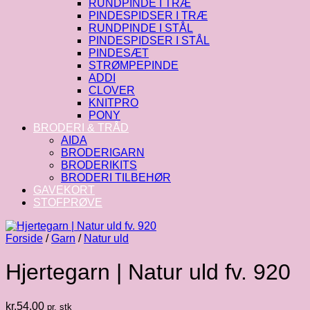
RUNDPINDE I TRÆ
PINDESPIDSER I TRÆ
RUNDPINDE I STÅL
PINDESPIDSER I STÅL
PINDESÆT
STRØMPEPINDE
ADDI
CLOVER
KNITPRO
PONY
BRODERI & TRÅD
AIDA
BRODERIGARN
BRODERIKITS
BRODERI TILBEHØR
GAVEKORT
STOFPRØVE
Forside
/
Garn
/
Natur uld
Hjertegarn | Natur uld fv. 920
kr.
54.00
pr. stk