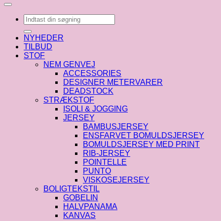
Søg
efter:
NYHEDER
TILBUD
STOF
NEM GENVEJ
ACCESSORIES
DESIGNER METERVARER
DEADSTOCK
STRÆKSTOF
ISOLI & JOGGING
JERSEY
BAMBUSJERSEY
ENSFARVET BOMULDSJERSEY
BOMULDSJERSEY MED PRINT
RIB-JERSEY
POINTELLE
PUNTO
VISKOSEJERSEY
BOLIGTEKSTIL
GOBELIN
HALVPANAMA
KANVAS