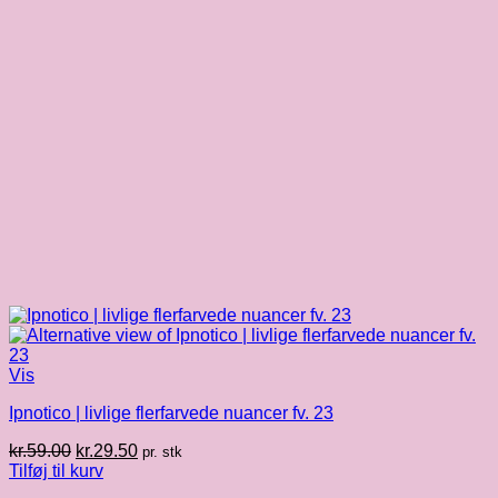
Vis
Ipnotico | livlige flerfarvede nuancer fv. 23
Den
Den
kr.
59.00
kr.
29.50
pr. stk
oprindelige
aktuelle
Tilføj til kurv
pris
pris