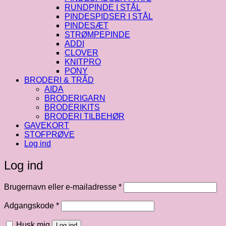
RUNDPINDE I STÅL
PINDESPIDSER I STÅL
PINDESÆT
STRØMPEPINDE
ADDI
CLOVER
KNITPRO
PONY
BRODERI & TRÅD
AIDA
BRODERIGARN
BRODERIKITS
BRODERI TILBEHØR
GAVEKORT
STOFPRØVE
Log ind
Log ind
Påkrævet
Brugernavn eller e-mailadresse
*
Påkrævet
Adgangskode
*
Husk mig
Log ind