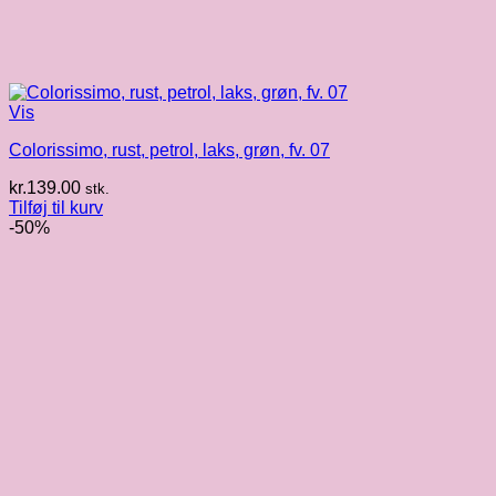
Vis
Colorissimo, rust, petrol, laks, grøn, fv. 07
kr.
139.00
stk.
Tilføj til kurv
-50%