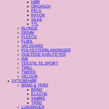
HØR
ORGANZA
PELS
RAYON
SILKE
TYL
BLONDE
DENIM
FLEECE
FLØJL
JACQUARD
POLYESTERBLANDINGER
QUILTEDE KVALITETER
RIB
TEKSTIL TIL SPORT
TWILL
TWEED
VELOUR
SYTILBEHØR
BÅND & TRÅD
BÅND
ELASTIK
SNØRE
TRÅD
LUKNINGER