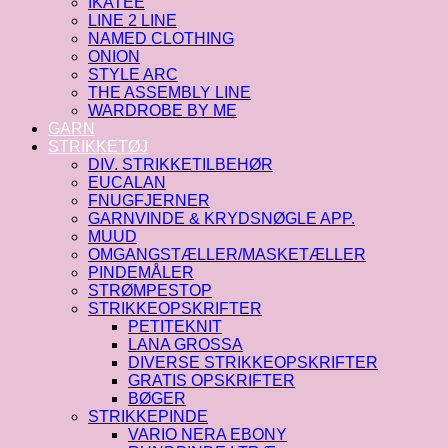
IKATEE
LINE 2 LINE
NAMED CLOTHING
ONION
STYLE ARC
THE ASSEMBLY LINE
WARDROBE BY ME
GARN
STRIKKETØJ
DIV. STRIKKETILBEHØR
EUCALAN
FNUGFJERNER
GARNVINDE & KRYDSNØGLE APP.
MUUD
OMGANGSTÆLLER/MASKETÆLLER
PINDEMÅLER
STRØMPESTOP
STRIKKEOPSKRIFTER
PETITEKNIT
LANA GROSSA
DIVERSE STRIKKEOPSKRIFTER
GRATIS OPSKRIFTER
BØGER
STRIKKEPINDE
VARIO NERA EBONY