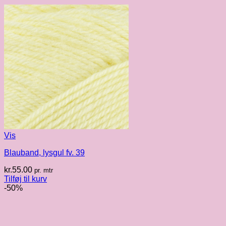
Vis
Blauband, lysgul fv. 39
kr.
55.00
pr. mtr
Tilføj til kurv
-50%