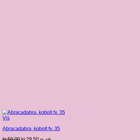
Vis
Abracadabra, kobolt fv. 35
Den
Den
kr.
59.00
kr.
29.50
pr. stk