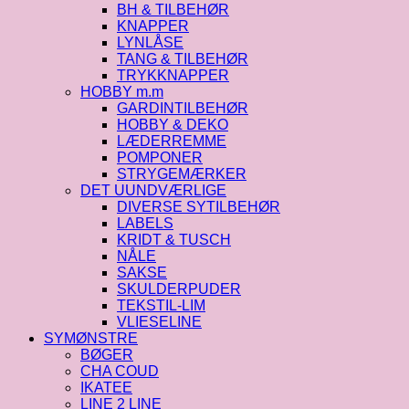
BH & TILBEHØR
KNAPPER
LYNLÅSE
TANG & TILBEHØR
TRYKKNAPPER
HOBBY m.m
GARDINTILBEHØR
HOBBY & DEKO
LÆDERREMME
POMPONER
STRYGEMÆRKER
DET UUNDVÆRLIGE
DIVERSE SYTILBEHØR
LABELS
KRIDT & TUSCH
NÅLE
SAKSE
SKULDERPUDER
TEKSTIL-LIM
VLIESELINE
SYMØNSTRE
BØGER
CHA COUD
IKATEE
LINE 2 LINE