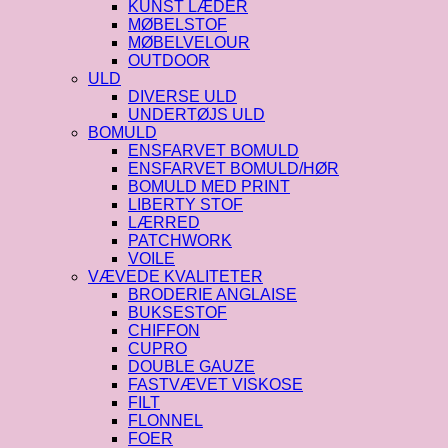
KUNST LÆDER
MØBELSTOF
MØBELVELOUR
OUTDOOR
ULD
DIVERSE ULD
UNDERTØJS ULD
BOMULD
ENSFARVET BOMULD
ENSFARVET BOMULD/HØR
BOMULD MED PRINT
LIBERTY STOF
LÆRRED
PATCHWORK
VOILE
VÆVEDE KVALITETER
BRODERIE ANGLAISE
BUKSESTOF
CHIFFON
CUPRO
DOUBLE GAUZE
FASTVÆVET VISKOSE
FILT
FLONNEL
FOER