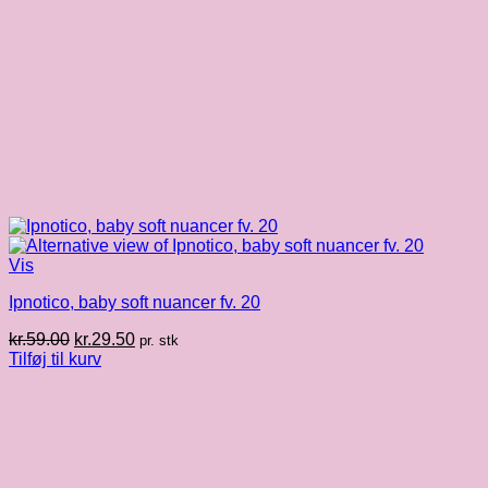
Vis
Ipnotico, baby soft nuancer fv. 20
Den
Den
kr.
59.00
kr.
29.50
pr. stk
oprindelige
aktuelle
Tilføj til kurv
pris
pris
var:
er:
kr.59.00.
kr.29.50.