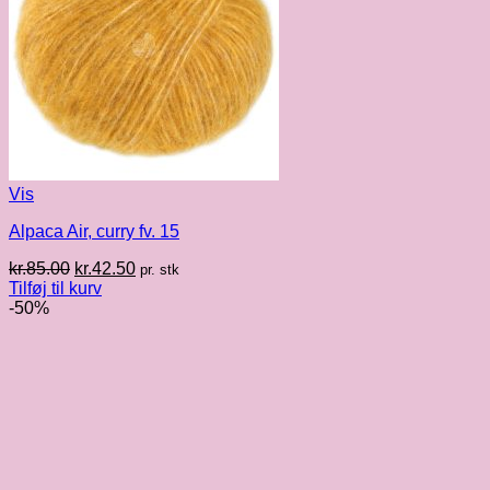
Vis
Alpaca Air, curry fv. 15
Den
Den
kr.
85.00
kr.
42.50
pr. stk
oprindelige
aktuelle
Tilføj til kurv
pris
pris
-50%
var:
er:
kr.85.00.
kr.42.50.