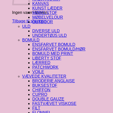
KANVAS
KUNST LÆDER
Ingen varer i kurven.
MØBELSTOF
MØBELVELOUR
Tilbage til shoppen
OUTDOOR
ULD
DIVERSE ULD
UNDERTØJS ULD
BOMULD
ENSFARVET BOMULD
ENSFARVET BOMULD/HØR
BOMULD MED PRINT
LIBERTY STOF
LÆRRED
PATCHWORK
VOILE
VÆVEDE KVALITETER
BRODERIE ANGLAISE
BUKSESTOF
CHIFFON
CUPRO
DOUBLE GAUZE
FASTVÆVET VISKOSE
FILT
FLONNEL