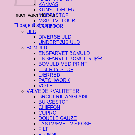
KANVAS
KUNST LÆDER
Ingen varer i kurven.
MØBELSTOF
MØBELVELOUR
Tilbage til shoppen
OUTDOOR
ULD
DIVERSE ULD
UNDERTØJS ULD
BOMULD
ENSFARVET BOMULD
ENSFARVET BOMULD/HØR
BOMULD MED PRINT
LIBERTY STOF
LÆRRED
PATCHWORK
VOILE
VÆVEDE KVALITETER
BRODERIE ANGLAISE
BUKSESTOF
CHIFFON
CUPRO
DOUBLE GAUZE
FASTVÆVET VISKOSE
FILT
FLONNEL