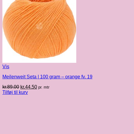
Vis
Meilenweit Seta | 100 gram – orange fv. 19
Den
Den
kr.
89.00
kr.
44.50
pr. mtr
oprindelige
aktuelle
Tilføj til kurv
pris
pris
var:
er:
kr.89.00.
kr.44.50.