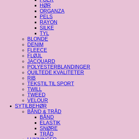
HØR
ORGANZA
PELS
RAYON
SILKE
TYL
BLONDE
DENIM
FLEECE
FLØJL
JACQUARD
POLYESTERBLANDINGER
QUILTEDE KVALITETER
RIB
TEKSTIL TIL SPORT
TWILL
TWEED
VELOUR
SYTILBEHØR
BÅND & TRÅD
BÅND
ELASTIK
SNØRE
TRÅD