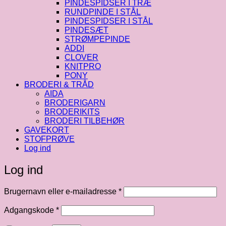
PINDESPIDSER I TRÆ
RUNDPINDE I STÅL
PINDESPIDSER I STÅL
PINDESÆT
STRØMPEPINDE
ADDI
CLOVER
KNITPRO
PONY
BRODERI & TRÅD
AIDA
BRODERIGARN
BRODERIKITS
BRODERI TILBEHØR
GAVEKORT
STOFPRØVE
Log ind
Log ind
Påkrævet
Brugernavn eller e-mailadresse
*
Påkrævet
Adgangskode
*