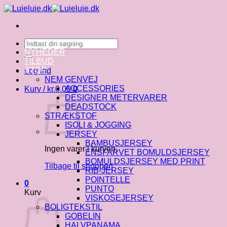
Fortsæt
til
indhold
Søg
efter:
NYHEDER
TILBUD
STOF
Log ind
NEM GENVEJ
ACCESSORIES
Kurv /
kr.
0.00
0
DESIGNER METERVARER
DEADSTOCK
STRÆKSTOF
ISOLI & JOGGING
JERSEY
BAMBUSJERSEY
Ingen varer i kurven.
ENSFARVET BOMULDSJERSEY
BOMULDSJERSEY MED PRINT
Tilbage til shoppen
RIB-JERSEY
POINTELLE
0
PUNTO
Kurv
VISKOSEJERSEY
BOLIGTEKSTIL
GOBELIN
HALVPANAMA