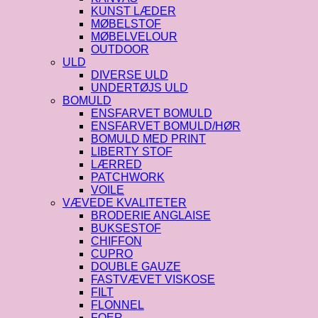
KUNST LÆDER
MØBELSTOF
MØBELVELOUR
OUTDOOR
ULD
DIVERSE ULD
UNDERTØJS ULD
BOMULD
ENSFARVET BOMULD
ENSFARVET BOMULD/HØR
BOMULD MED PRINT
LIBERTY STOF
LÆRRED
PATCHWORK
VOILE
VÆVEDE KVALITETER
BRODERIE ANGLAISE
BUKSESTOF
CHIFFON
CUPRO
DOUBLE GAUZE
FASTVÆVET VISKOSE
FILT
FLONNEL
FOER