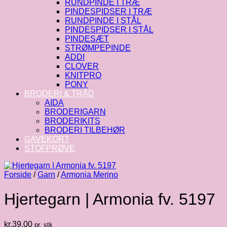
RUNDPINDE I TRÆ
PINDESPIDSER I TRÆ
RUNDPINDE I STÅL
PINDESPIDSER I STÅL
PINDESÆT
STRØMPEPINDE
ADDI
CLOVER
KNITPRO
PONY
BRODERI & TRÅD
AIDA
BRODERIGARN
BRODERIKITS
BRODERI TILBEHØR
GAVEKORT
STOFPRØVE
Forside
/
Garn
/
Armonia Merino
Hjertegarn | Armonia fv. 5197
kr.
39.00
pr. stk