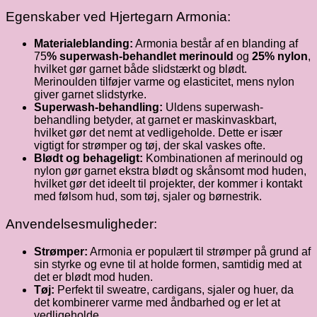
Egenskaber ved Hjertegarn Armonia:
Materialeblanding:
Armonia består af en blanding af
75
% superwash-behandlet merinould
og
25% nylon
,
hvilket gør garnet både slidstærkt og blødt.
Merinoulden tilføjer varme og elasticitet, mens nylon
giver garnet slidstyrke.
Superwash-behandling:
Uldens superwash-
behandling betyder, at garnet er maskinvaskbart,
hvilket gør det nemt at vedligeholde. Dette er især
vigtigt for strømper og tøj, der skal vaskes ofte.
Blødt og behageligt:
Kombinationen af merinould og
nylon gør garnet ekstra blødt og skånsomt mod huden,
hvilket gør det ideelt til projekter, der kommer i kontakt
med følsom hud, som tøj, sjaler og børnestrik.
Anvendelsesmuligheder:
Strømper:
Armonia er populært til strømper på grund af
sin styrke og evne til at holde formen, samtidig med at
det er blødt mod huden.
Tøj:
Perfekt til sweatre, cardigans, sjaler og huer, da
det kombinerer varme med åndbarhed og er let at
vedligeholde.