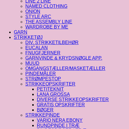
LINE 2 LINE
NAMED CLOTHING
ONION
STYLE ARC
THE ASSEMBLY LINE
WARDROBE BY ME
GARN
STRIKKETØJ
DIV. STRIKKETILBEHØR
EUCALAN
FNUGFJERNER
GARNVINDE & KRYDSNØGLE APP.
MUUD
OMGANGSTÆLLER/MASKETÆLLER
PINDEMÅLER
STRØMPESTOP
STRIKKEOPSKRIFTER
PETITEKNIT
LANA GROSSA
DIVERSE STRIKKEOPSKRIFTER
GRATIS OPSKRIFTER
BØGER
STRIKKEPINDE
VARIO NERA EBONY
RUNDPINDE I TRÆ