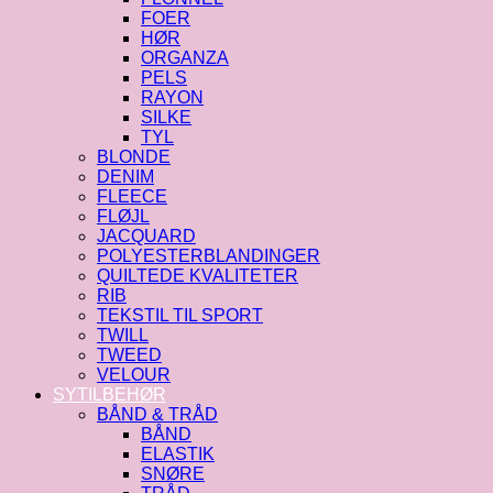
FOER
HØR
ORGANZA
PELS
RAYON
SILKE
TYL
BLONDE
DENIM
FLEECE
FLØJL
JACQUARD
POLYESTERBLANDINGER
QUILTEDE KVALITETER
RIB
TEKSTIL TIL SPORT
TWILL
TWEED
VELOUR
SYTILBEHØR
BÅND & TRÅD
BÅND
ELASTIK
SNØRE