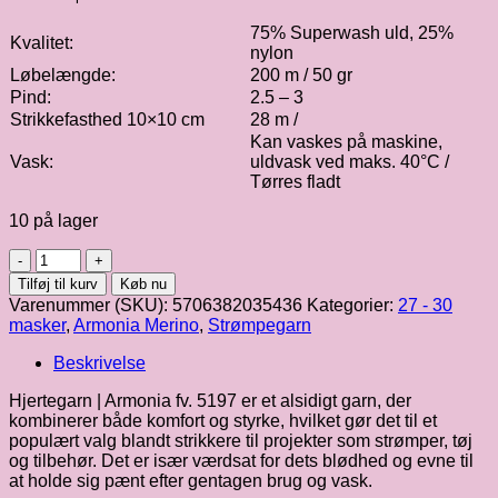
75% Superwash uld, 25%
Kvalitet:
nylon
Løbelængde:
200 m / 50 gr
Pind:
2.5 – 3
Strikkefasthed 10×10 cm
28 m /
Kan vaskes på maskine,
Vask:
uldvask ved maks. 40°C /
Tørres fladt
10 på lager
Hjertegarn
|
Tilføj til kurv
Køb nu
Armonia
Varenummer (SKU):
5706382035436
Kategorier:
27 - 30
fv.
masker
,
Armonia Merino
,
Strømpegarn
5197
antal
Beskrivelse
Hjertegarn | Armonia fv. 5197 er et alsidigt garn, der
kombinerer både komfort og styrke, hvilket gør det til et
populært valg blandt strikkere til projekter som strømper, tøj
og tilbehør. Det er især værdsat for dets blødhed og evne til
at holde sig pænt efter gentagen brug og vask.