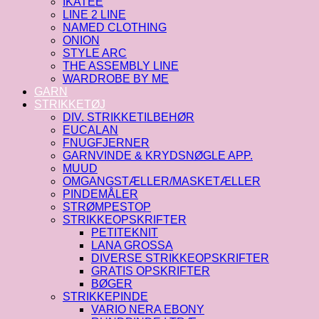
IKATEE
LINE 2 LINE
NAMED CLOTHING
ONION
STYLE ARC
THE ASSEMBLY LINE
WARDROBE BY ME
GARN
STRIKKETØJ
DIV. STRIKKETILBEHØR
EUCALAN
FNUGFJERNER
GARNVINDE & KRYDSNØGLE APP.
MUUD
OMGANGSTÆLLER/MASKETÆLLER
PINDEMÅLER
STRØMPESTOP
STRIKKEOPSKRIFTER
PETITEKNIT
LANA GROSSA
DIVERSE STRIKKEOPSKRIFTER
GRATIS OPSKRIFTER
BØGER
STRIKKEPINDE
VARIO NERA EBONY