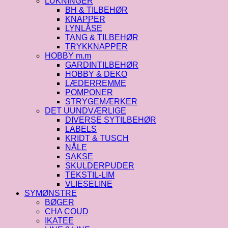
LUKNINGER
BH & TILBEHØR
KNAPPER
LYNLÅSE
TANG & TILBEHØR
TRYKKNAPPER
HOBBY m.m
GARDINTILBEHØR
HOBBY & DEKO
LÆDERREMME
POMPONER
STRYGEMÆRKER
DET UUNDVÆRLIGE
DIVERSE SYTILBEHØR
LABELS
KRIDT & TUSCH
NÅLE
SAKSE
SKULDERPUDER
TEKSTIL-LIM
VLIESELINE
SYMØNSTRE
BØGER
CHA COUD
IKATEE