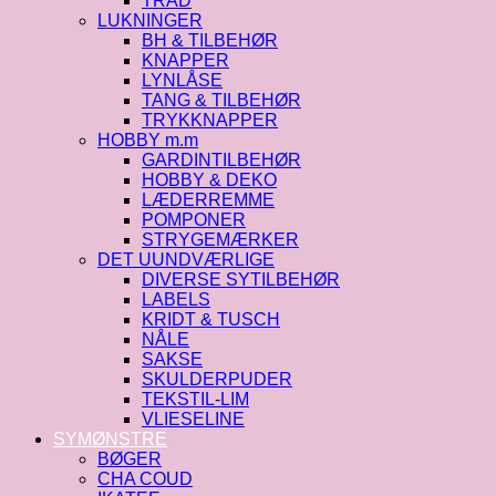
TRÅD
LUKNINGER
BH & TILBEHØR
KNAPPER
LYNLÅSE
TANG & TILBEHØR
TRYKKNAPPER
HOBBY m.m
GARDINTILBEHØR
HOBBY & DEKO
LÆDERREMME
POMPONER
STRYGEMÆRKER
DET UUNDVÆRLIGE
DIVERSE SYTILBEHØR
LABELS
KRIDT & TUSCH
NÅLE
SAKSE
SKULDERPUDER
TEKSTIL-LIM
VLIESELINE
SYMØNSTRE
BØGER
CHA COUD