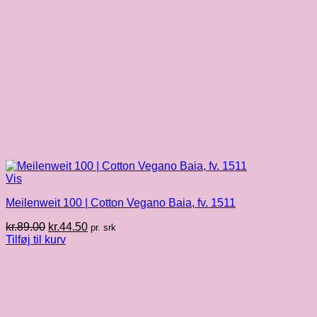
Vis
Meilenweit 100 | Cotton Vegano Baia, fv. 1511
Den
Den
kr.
89.00
kr.
44.50
pr. srk
oprindelige
aktuelle
Tilføj til kurv
pris
pris
var:
er:
kr.89.00.
kr.44.50.