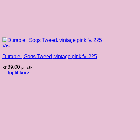
Vis
Durable | Soqs Tweed, vintage pink fv. 225
kr.
39.00
pr. stk
Tilføj til kurv