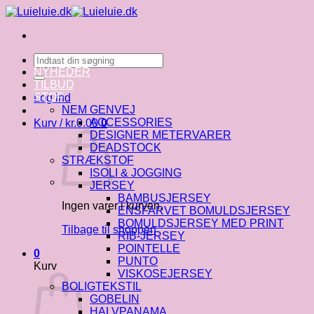
Fortsæt
til
indhold
Søg
efter:
NYHEDER
TILBUD
STOF
Log ind
NEM GENVEJ
ACCESSORIES
Kurv /
kr.
0.00
0
DESIGNER METERVARER
DEADSTOCK
STRÆKSTOF
ISOLI & JOGGING
JERSEY
BAMBUSJERSEY
Ingen varer i kurven.
ENSFARVET BOMULDSJERSEY
BOMULDSJERSEY MED PRINT
Tilbage til shoppen
RIB-JERSEY
POINTELLE
0
PUNTO
Kurv
VISKOSEJERSEY
BOLIGTEKSTIL
GOBELIN
HALVPANAMA