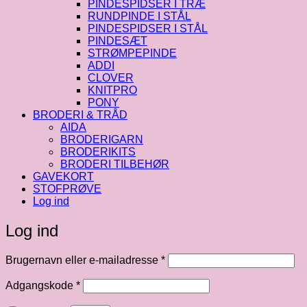
PINDESPIDSER I TRÆ
RUNDPINDE I STÅL
PINDESPIDSER I STÅL
PINDESÆT
STRØMPEPINDE
ADDI
CLOVER
KNITPRO
PONY
BRODERI & TRÅD
AIDA
BRODERIGARN
BRODERIKITS
BRODERI TILBEHØR
GAVEKORT
STOFPRØVE
Log ind
Log ind
Påkrævet
Brugernavn eller e-mailadresse
*
Påkrævet
Adgangskode
*