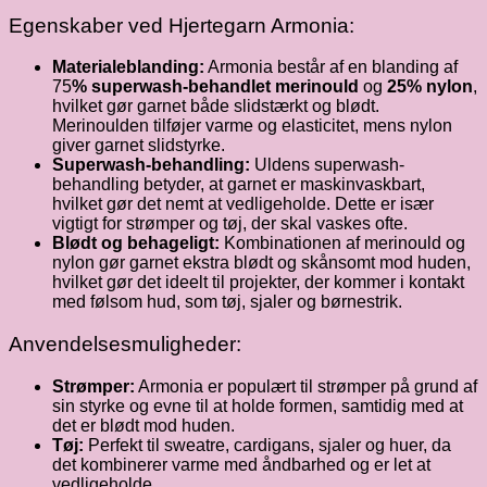
Egenskaber ved Hjertegarn Armonia:
Materialeblanding:
Armonia består af en blanding af
75
% superwash-behandlet merinould
og
25% nylon
,
hvilket gør garnet både slidstærkt og blødt.
Merinoulden tilføjer varme og elasticitet, mens nylon
giver garnet slidstyrke.
Superwash-behandling:
Uldens superwash-
behandling betyder, at garnet er maskinvaskbart,
hvilket gør det nemt at vedligeholde. Dette er især
vigtigt for strømper og tøj, der skal vaskes ofte.
Blødt og behageligt:
Kombinationen af merinould og
nylon gør garnet ekstra blødt og skånsomt mod huden,
hvilket gør det ideelt til projekter, der kommer i kontakt
med følsom hud, som tøj, sjaler og børnestrik.
Anvendelsesmuligheder:
Strømper:
Armonia er populært til strømper på grund af
sin styrke og evne til at holde formen, samtidig med at
det er blødt mod huden.
Tøj:
Perfekt til sweatre, cardigans, sjaler og huer, da
det kombinerer varme med åndbarhed og er let at
vedligeholde.