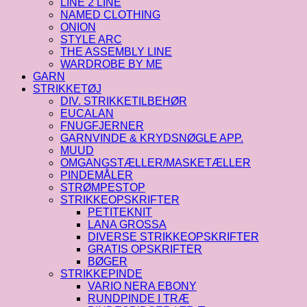
LINE 2 LINE
NAMED CLOTHING
ONION
STYLE ARC
THE ASSEMBLY LINE
WARDROBE BY ME
GARN
STRIKKETØJ
DIV. STRIKKETILBEHØR
EUCALAN
FNUGFJERNER
GARNVINDE & KRYDSNØGLE APP.
MUUD
OMGANGSTÆLLER/MASKETÆLLER
PINDEMÅLER
STRØMPESTOP
STRIKKEOPSKRIFTER
PETITEKNIT
LANA GROSSA
DIVERSE STRIKKEOPSKRIFTER
GRATIS OPSKRIFTER
BØGER
STRIKKEPINDE
VARIO NERA EBONY
RUNDPINDE I TRÆ