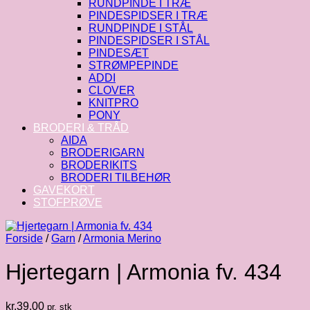
RUNDPINDE I TRÆ
PINDESPIDSER I TRÆ
RUNDPINDE I STÅL
PINDESPIDSER I STÅL
PINDESÆT
STRØMPEPINDE
ADDI
CLOVER
KNITPRO
PONY
BRODERI & TRÅD
AIDA
BRODERIGARN
BRODERIKITS
BRODERI TILBEHØR
GAVEKORT
STOFPRØVE
Forside
/
Garn
/
Armonia Merino
Hjertegarn | Armonia fv. 434
kr.
39.00
pr. stk