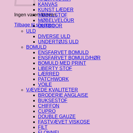
KANVAS
KUNST LÆDER
Ingen varer i kurven.
MØBELSTOF
MØBELVELOUR
Tilbage til shoppen
OUTDOOR
ULD
DIVERSE ULD
UNDERTØJS ULD
BOMULD
ENSFARVET BOMULD
ENSFARVET BOMULD/HØR
BOMULD MED PRINT
LIBERTY STOF
LÆRRED
PATCHWORK
VOILE
VÆVEDE KVALITETER
BRODERIE ANGLAISE
BUKSESTOF
CHIFFON
CUPRO
DOUBLE GAUZE
FASTVÆVET VISKOSE
FILT
FLONNEL