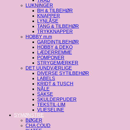
TRÅD
LUKNINGER
BH & TILBEHØR
KNAPPER
LYNLÅSE
TANG & TILBEHØR
TRYKKNAPPER
HOBBY m.m
GARDINTILBEHØR
HOBBY & DEKO
LÆDERREMME
POMPONER
STRYGEMÆRKER
DET UUNDVÆRLIGE
DIVERSE SYTILBEHØR
LABELS
KRIDT & TUSCH
NÅLE
SAKSE
SKULDERPUDER
TEKSTIL-LIM
VLIESELINE
SYMØNSTRE
BØGER
CHA COUD