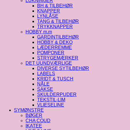
LUKNINGER
BH & TILBEHØR
KNAPPER
LYNLÅSE
TANG & TILBEHØR
TRYKKNAPPER
HOBBY m.m
GARDINTILBEHØR
HOBBY & DEKO
LÆDERREMME
POMPONER
STRYGEMÆRKER
DET UUNDVÆRLIGE
DIVERSE SYTILBEHØR
LABELS
KRIDT & TUSCH
NÅLE
SAKSE
SKULDERPUDER
TEKSTIL-LIM
VLIESELINE
SYMØNSTRE
BØGER
CHA COUD
IKATEE