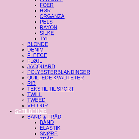
FOER
HØR
ORGANZA
PELS
RAYON
SILKE
TYL
BLONDE
DENIM
FLEECE
FLØJL
JACQUARD
POLYESTERBLANDINGER
QUILTEDE KVALITETER
RIB
TEKSTIL TIL SPORT
TWILL
TWEED
VELOUR
SYTILBEHØR
BÅND & TRÅD
BÅND
ELASTIK
SNØRE