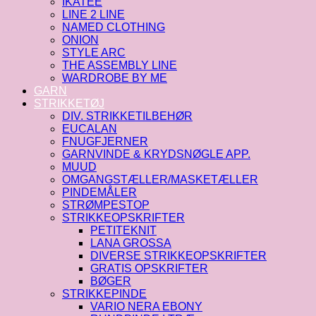
IKATEE
LINE 2 LINE
NAMED CLOTHING
ONION
STYLE ARC
THE ASSEMBLY LINE
WARDROBE BY ME
GARN
STRIKKETØJ
DIV. STRIKKETILBEHØR
EUCALAN
FNUGFJERNER
GARNVINDE & KRYDSNØGLE APP.
MUUD
OMGANGSTÆLLER/MASKETÆLLER
PINDEMÅLER
STRØMPESTOP
STRIKKEOPSKRIFTER
PETITEKNIT
LANA GROSSA
DIVERSE STRIKKEOPSKRIFTER
GRATIS OPSKRIFTER
BØGER
STRIKKEPINDE
VARIO NERA EBONY