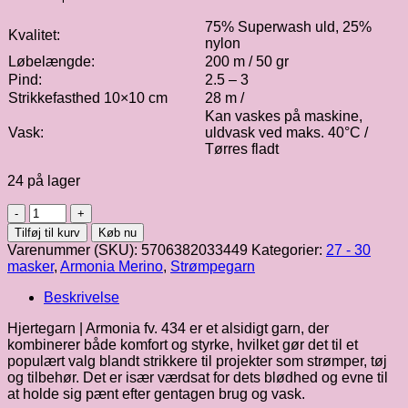
75% Superwash uld, 25%
Kvalitet:
nylon
Løbelængde:
200 m / 50 gr
Pind:
2.5 – 3
Strikkefasthed 10×10 cm
28 m /
Kan vaskes på maskine,
Vask:
uldvask ved maks. 40°C /
Tørres fladt
24 på lager
Hjertegarn
|
Tilføj til kurv
Køb nu
Armonia
Varenummer (SKU):
5706382033449
Kategorier:
27 - 30
fv.
masker
,
Armonia Merino
,
Strømpegarn
434
antal
Beskrivelse
Hjertegarn | Armonia fv. 434 er et alsidigt garn, der
kombinerer både komfort og styrke, hvilket gør det til et
populært valg blandt strikkere til projekter som strømper, tøj
og tilbehør. Det er især værdsat for dets blødhed og evne til
at holde sig pænt efter gentagen brug og vask.