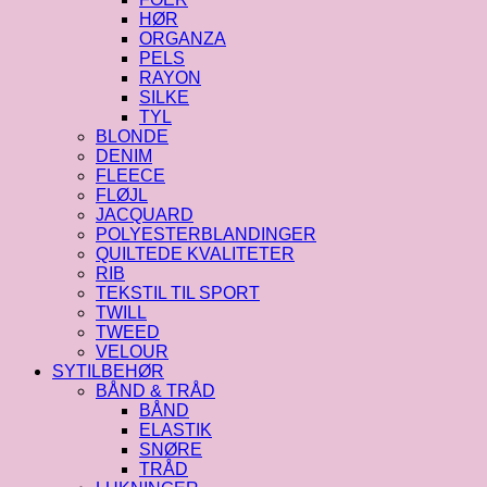
HØR
ORGANZA
PELS
RAYON
SILKE
TYL
BLONDE
DENIM
FLEECE
FLØJL
JACQUARD
POLYESTERBLANDINGER
QUILTEDE KVALITETER
RIB
TEKSTIL TIL SPORT
TWILL
TWEED
VELOUR
SYTILBEHØR
BÅND & TRÅD
BÅND
ELASTIK
SNØRE
TRÅD