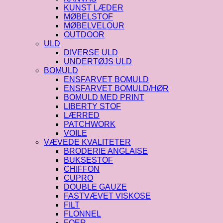
KUNST LÆDER
MØBELSTOF
MØBELVELOUR
OUTDOOR
ULD
DIVERSE ULD
UNDERTØJS ULD
BOMULD
ENSFARVET BOMULD
ENSFARVET BOMULD/HØR
BOMULD MED PRINT
LIBERTY STOF
LÆRRED
PATCHWORK
VOILE
VÆVEDE KVALITETER
BRODERIE ANGLAISE
BUKSESTOF
CHIFFON
CUPRO
DOUBLE GAUZE
FASTVÆVET VISKOSE
FILT
FLONNEL
FOER