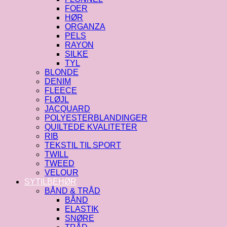
FOER
HØR
ORGANZA
PELS
RAYON
SILKE
TYL
BLONDE
DENIM
FLEECE
FLØJL
JACQUARD
POLYESTERBLANDINGER
QUILTEDE KVALITETER
RIB
TEKSTIL TIL SPORT
TWILL
TWEED
VELOUR
SYTILBEHØR
BÅND & TRÅD
BÅND
ELASTIK
SNØRE