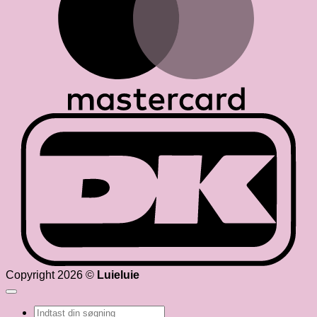
D
Copyright 2026 ©
Luieluie
Søg