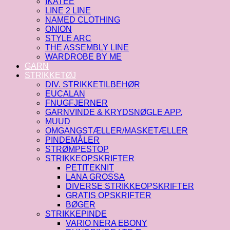
IKATEE
LINE 2 LINE
NAMED CLOTHING
ONION
STYLE ARC
THE ASSEMBLY LINE
WARDROBE BY ME
GARN
STRIKKETØJ
DIV. STRIKKETILBEHØR
EUCALAN
FNUGFJERNER
GARNVINDE & KRYDSNØGLE APP.
MUUD
OMGANGSTÆLLER/MASKETÆLLER
PINDEMÅLER
STRØMPESTOP
STRIKKEOPSKRIFTER
PETITEKNIT
LANA GROSSA
DIVERSE STRIKKEOPSKRIFTER
GRATIS OPSKRIFTER
BØGER
STRIKKEPINDE
VARIO NERA EBONY