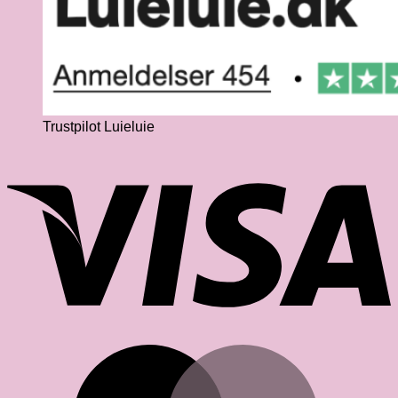
Trustpilot Luieluie
V
M