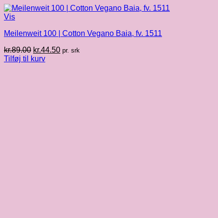
Vis
Meilenweit 100 | Cotton Vegano Baia, fv. 1511
Den
Den
kr.
89.00
kr.
44.50
pr. srk
oprindelige
aktuelle
Tilføj til kurv
pris
pris
var:
er:
kr.89.00.
kr.44.50.