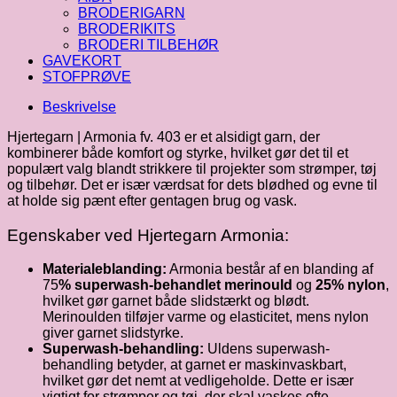
BRODERIGARN
BRODERIKITS
BRODERI TILBEHØR
GAVEKORT
STOFPRØVE
Beskrivelse
Hjertegarn | Armonia fv. 403 er et alsidigt garn, der
kombinerer både komfort og styrke, hvilket gør det til et
populært valg blandt strikkere til projekter som strømper, tøj
og tilbehør. Det er især værdsat for dets blødhed og evne til
at holde sig pænt efter gentagen brug og vask.
Egenskaber ved Hjertegarn Armonia:
Materialeblanding:
Armonia består af en blanding af
75
% superwash-behandlet merinould
og
25% nylon
,
hvilket gør garnet både slidstærkt og blødt.
Merinoulden tilføjer varme og elasticitet, mens nylon
giver garnet slidstyrke.
Superwash-behandling:
Uldens superwash-
behandling betyder, at garnet er maskinvaskbart,
hvilket gør det nemt at vedligeholde. Dette er især
vigtigt for strømper og tøj, der skal vaskes ofte.