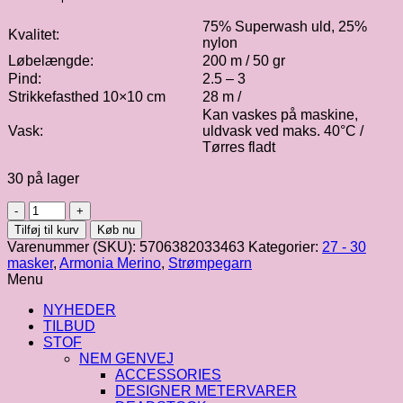
75% Superwash uld, 25%
Kvalitet:
nylon
Løbelængde:
200 m / 50 gr
Pind:
2.5 – 3
Strikkefasthed 10×10 cm
28 m /
Kan vaskes på maskine,
Vask:
uldvask ved maks. 40°C /
Tørres fladt
30 på lager
Hjertegarn
|
Tilføj til kurv
Køb nu
Armonia
Varenummer (SKU):
5706382033463
Kategorier:
27 - 30
fv.
masker
,
Armonia Merino
,
Strømpegarn
403
Menu
antal
NYHEDER
TILBUD
STOF
NEM GENVEJ
ACCESSORIES
DESIGNER METERVARER