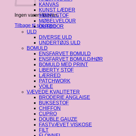
KANVAS
KUNST LÆDER
Ingen varer i kurven.
MØBELSTOF
MØBELVELOUR
Tilbage til shoppen
OUTDOOR
ULD
DIVERSE ULD
UNDERTØJS ULD
BOMULD
ENSFARVET BOMULD
ENSFARVET BOMULD/HØR
BOMULD MED PRINT
LIBERTY STOF
LÆRRED
PATCHWORK
VOILE
VÆVEDE KVALITETER
BRODERIE ANGLAISE
BUKSESTOF
CHIFFON
CUPRO
DOUBLE GAUZE
FASTVÆVET VISKOSE
FILT
FLONNEL