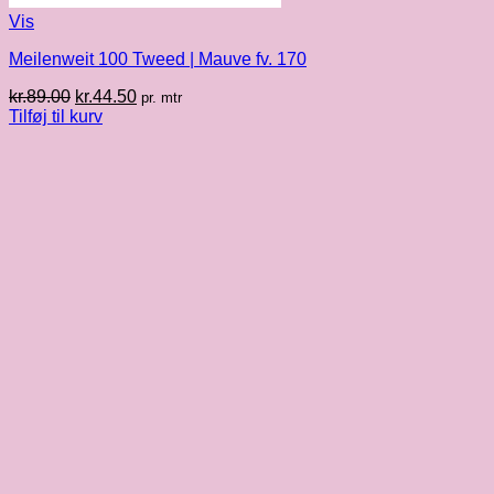
Vis
Meilenweit 100 Tweed | Mauve fv. 170
Den
Den
kr.
89.00
kr.
44.50
pr. mtr
oprindelige
aktuelle
Tilføj til kurv
pris
pris
var:
er:
kr.89.00.
kr.44.50.