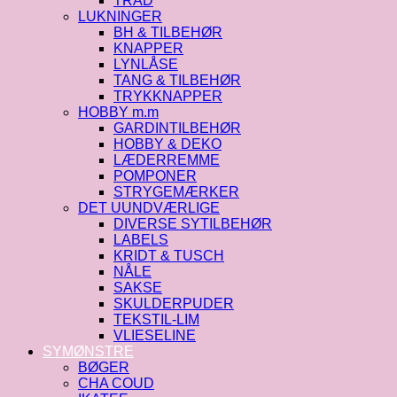
TRÅD
LUKNINGER
BH & TILBEHØR
KNAPPER
LYNLÅSE
TANG & TILBEHØR
TRYKKNAPPER
HOBBY m.m
GARDINTILBEHØR
HOBBY & DEKO
LÆDERREMME
POMPONER
STRYGEMÆRKER
DET UUNDVÆRLIGE
DIVERSE SYTILBEHØR
LABELS
KRIDT & TUSCH
NÅLE
SAKSE
SKULDERPUDER
TEKSTIL-LIM
VLIESELINE
SYMØNSTRE
BØGER
CHA COUD