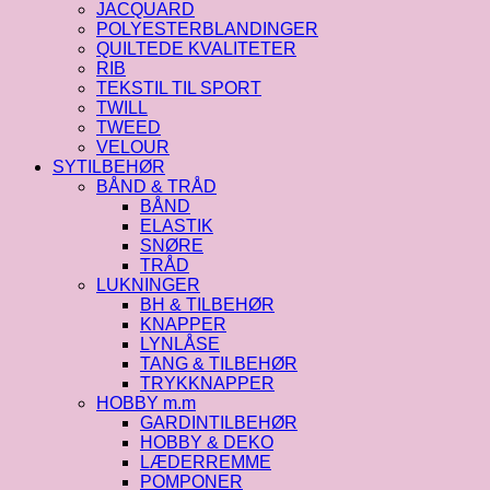
JACQUARD
POLYESTERBLANDINGER
QUILTEDE KVALITETER
RIB
TEKSTIL TIL SPORT
TWILL
TWEED
VELOUR
SYTILBEHØR
BÅND & TRÅD
BÅND
ELASTIK
SNØRE
TRÅD
LUKNINGER
BH & TILBEHØR
KNAPPER
LYNLÅSE
TANG & TILBEHØR
TRYKKNAPPER
HOBBY m.m
GARDINTILBEHØR
HOBBY & DEKO
LÆDERREMME
POMPONER