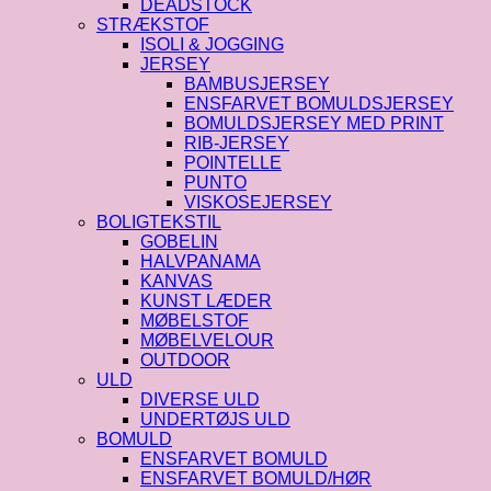
DEADSTOCK
STRÆKSTOF
ISOLI & JOGGING
JERSEY
BAMBUSJERSEY
ENSFARVET BOMULDSJERSEY
BOMULDSJERSEY MED PRINT
RIB-JERSEY
POINTELLE
PUNTO
VISKOSEJERSEY
BOLIGTEKSTIL
GOBELIN
HALVPANAMA
KANVAS
KUNST LÆDER
MØBELSTOF
MØBELVELOUR
OUTDOOR
ULD
DIVERSE ULD
UNDERTØJS ULD
BOMULD
ENSFARVET BOMULD
ENSFARVET BOMULD/HØR