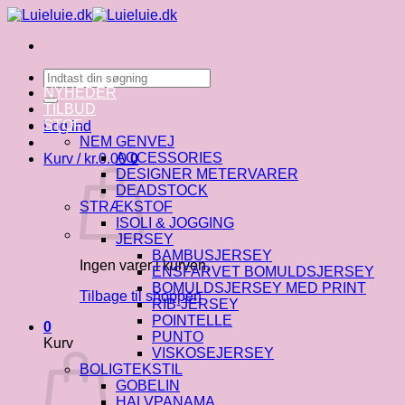
Fortsæt
til
indhold
Søg
efter:
NYHEDER
TILBUD
STOF
Log ind
NEM GENVEJ
ACCESSORIES
Kurv /
kr.
0.00
0
DESIGNER METERVARER
DEADSTOCK
STRÆKSTOF
ISOLI & JOGGING
JERSEY
BAMBUSJERSEY
Ingen varer i kurven.
ENSFARVET BOMULDSJERSEY
BOMULDSJERSEY MED PRINT
Tilbage til shoppen
RIB-JERSEY
POINTELLE
0
PUNTO
Kurv
VISKOSEJERSEY
BOLIGTEKSTIL
GOBELIN
HALVPANAMA