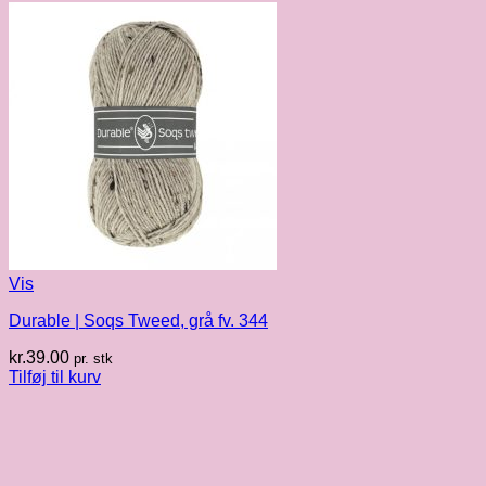
Vis
Durable | Soqs Tweed, grå fv. 344
kr.
39.00
pr. stk
Tilføj til kurv