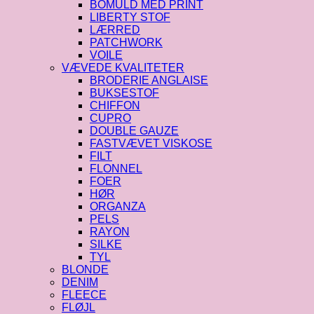
BOMULD MED PRINT
LIBERTY STOF
LÆRRED
PATCHWORK
VOILE
VÆVEDE KVALITETER
BRODERIE ANGLAISE
BUKSESTOF
CHIFFON
CUPRO
DOUBLE GAUZE
FASTVÆVET VISKOSE
FILT
FLONNEL
FOER
HØR
ORGANZA
PELS
RAYON
SILKE
TYL
BLONDE
DENIM
FLEECE
FLØJL