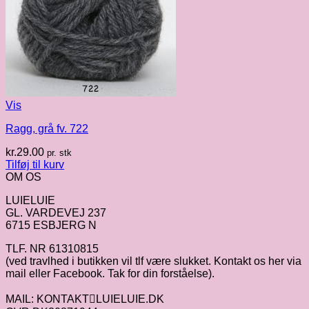
Vis
Ragg, grå fv. 722
kr.
29.00
pr. stk
Tilføj til kurv
OM OS
LUIELUIE
GL. VARDEVEJ 237
6715 ESBJERG N
TLF. NR 61310815
(ved travlhed i butikken vil tlf være slukket. Kontakt os her via
mail eller Facebook. Tak for din forståelse).
MAIL: KONTAKTLUIELUIE.DK