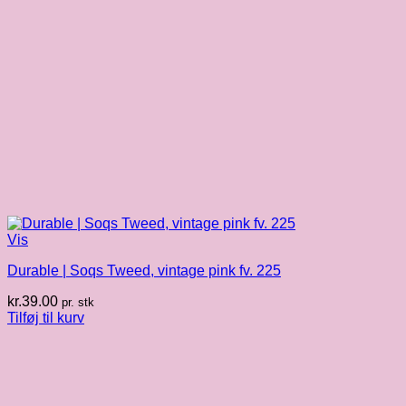
Vis
Durable | Soqs Tweed, vintage pink fv. 225
kr.
39.00
pr. stk
Tilføj til kurv