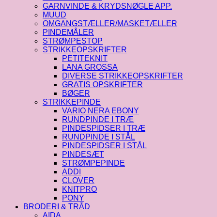
GARNVINDE & KRYDSNØGLE APP.
MUUD
OMGANGSTÆLLER/MASKETÆLLER
PINDEMÅLER
STRØMPESTOP
STRIKKEOPSKRIFTER
PETITEKNIT
LANA GROSSA
DIVERSE STRIKKEOPSKRIFTER
GRATIS OPSKRIFTER
BØGER
STRIKKEPINDE
VARIO NERA EBONY
RUNDPINDE I TRÆ
PINDESPIDSER I TRÆ
RUNDPINDE I STÅL
PINDESPIDSER I STÅL
PINDESÆT
STRØMPEPINDE
ADDI
CLOVER
KNITPRO
PONY
BRODERI & TRÅD
AIDA