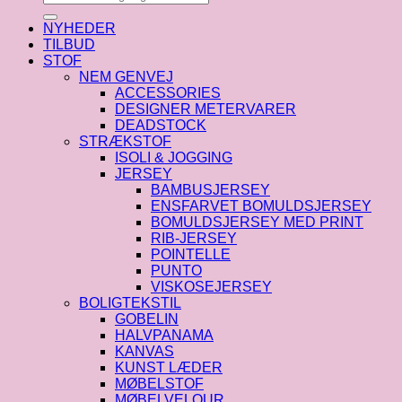
efter:
NYHEDER
TILBUD
STOF
NEM GENVEJ
ACCESSORIES
DESIGNER METERVARER
DEADSTOCK
STRÆKSTOF
ISOLI & JOGGING
JERSEY
BAMBUSJERSEY
ENSFARVET BOMULDSJERSEY
BOMULDSJERSEY MED PRINT
RIB-JERSEY
POINTELLE
PUNTO
VISKOSEJERSEY
BOLIGTEKSTIL
GOBELIN
HALVPANAMA
KANVAS
KUNST LÆDER
MØBELSTOF
MØBELVELOUR