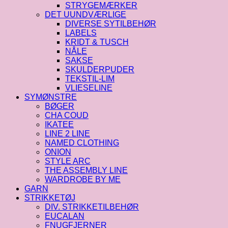
STRYGEMÆRKER
DET UUNDVÆRLIGE
DIVERSE SYTILBEHØR
LABELS
KRIDT & TUSCH
NÅLE
SAKSE
SKULDERPUDER
TEKSTIL-LIM
VLIESELINE
SYMØNSTRE
BØGER
CHA COUD
IKATEE
LINE 2 LINE
NAMED CLOTHING
ONION
STYLE ARC
THE ASSEMBLY LINE
WARDROBE BY ME
GARN
STRIKKETØJ
DIV. STRIKKETILBEHØR
EUCALAN
FNUGFJERNER