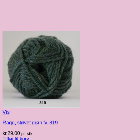
Vis
Ragg, støvet grøn fv. 819
kr.
29.00
pr. stk
Tilføj til kurv