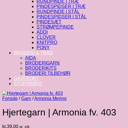
RUNDPINDE I TRÆ
PINDESPIDSER I TRÆ
RUNDPINDE I STÅL
PINDESPIDSER I STÅL
PINDESÆT
STRØMPEPINDE
ADDI
CLOVER
KNITPRO
PONY
BRODERI & TRÅD
AIDA
BRODERIGARN
BRODERIKITS
BRODERI TILBEHØR
GAVEKORT
STOFPRØVE
Forside
/
Garn
/
Armonia Merino
Hjertegarn | Armonia fv. 403
kr.
39.00
pr. stk