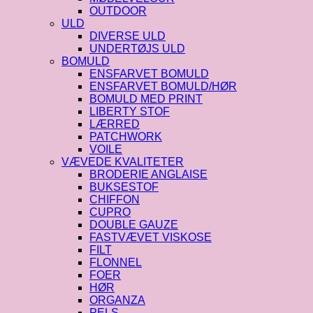
OUTDOOR
ULD
DIVERSE ULD
UNDERTØJS ULD
BOMULD
ENSFARVET BOMULD
ENSFARVET BOMULD/HØR
BOMULD MED PRINT
LIBERTY STOF
LÆRRED
PATCHWORK
VOILE
VÆVEDE KVALITETER
BRODERIE ANGLAISE
BUKSESTOF
CHIFFON
CUPRO
DOUBLE GAUZE
FASTVÆVET VISKOSE
FILT
FLONNEL
FOER
HØR
ORGANZA
PELS