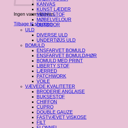
KANVAS
KUNST LÆDER
Ingen varer i kurven.
MØBELSTOF
MØBELVELOUR
Tilbage til shoppen
OUTDOOR
ULD
DIVERSE ULD
UNDERTØJS ULD
BOMULD
ENSFARVET BOMULD
ENSFARVET BOMULD/HØR
BOMULD MED PRINT
LIBERTY STOF
LÆRRED
PATCHWORK
VOILE
VÆVEDE KVALITETER
BRODERIE ANGLAISE
BUKSESTOF
CHIFFON
CUPRO
DOUBLE GAUZE
FASTVÆVET VISKOSE
FILT
FLONNEL