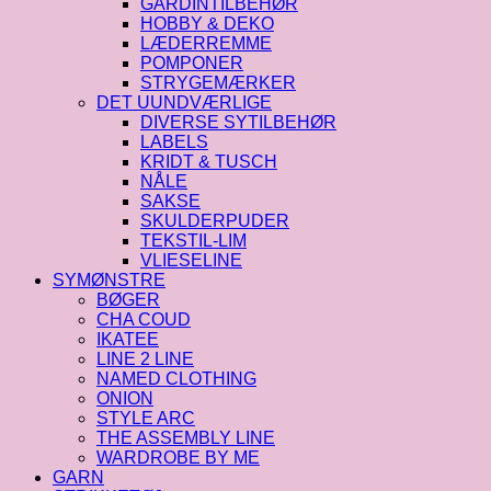
GARDINTILBEHØR
HOBBY & DEKO
LÆDERREMME
POMPONER
STRYGEMÆRKER
DET UUNDVÆRLIGE
DIVERSE SYTILBEHØR
LABELS
KRIDT & TUSCH
NÅLE
SAKSE
SKULDERPUDER
TEKSTIL-LIM
VLIESELINE
SYMØNSTRE
BØGER
CHA COUD
IKATEE
LINE 2 LINE
NAMED CLOTHING
ONION
STYLE ARC
THE ASSEMBLY LINE
WARDROBE BY ME
GARN