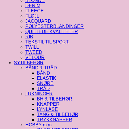
BLONDE
DENIM
FLEECE
FLØJL
JACQUARD
POLYESTERBLANDINGER
QUILTEDE KVALITETER
RIB
TEKSTIL TIL SPORT
TWILL
TWEED
VELOUR
SYTILBEHØR
BÅND & TRÅD
BÅND
ELASTIK
SNØRE
TRÅD
LUKNINGER
BH & TILBEHØR
KNAPPER
LYNLÅSE
TANG & TILBEHØR
TRYKKNAPPER
HOBBY m.m