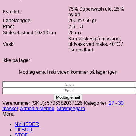
75% Superwash uld, 25%
Kvalitet:
nylon
Løbelængde:
200 m / 50 gr
Pind:
2.5 – 3
Strikkefasthed 10×10 cm
28 m /
Kan vaskes på maskine,
Vask:
uldvask ved maks. 40°C /
Tørres fladt
Ikke på lager
Modtag email når varen kommer på lager igen
Modtag email
Varenummer (SKU):
5706382037126
Kategorier:
27 - 30
masker
,
Armonia Merino
,
Strømpegarn
Menu
NYHEDER
TILBUD
STOF