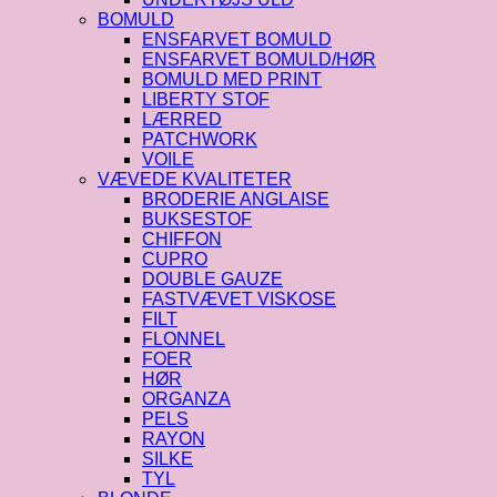
BOMULD
ENSFARVET BOMULD
ENSFARVET BOMULD/HØR
BOMULD MED PRINT
LIBERTY STOF
LÆRRED
PATCHWORK
VOILE
VÆVEDE KVALITETER
BRODERIE ANGLAISE
BUKSESTOF
CHIFFON
CUPRO
DOUBLE GAUZE
FASTVÆVET VISKOSE
FILT
FLONNEL
FOER
HØR
ORGANZA
PELS
RAYON
SILKE
TYL