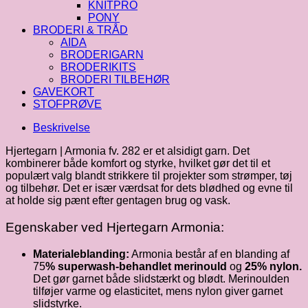
KNITPRO
PONY
BRODERI & TRÅD
AIDA
BRODERIGARN
BRODERIKITS
BRODERI TILBEHØR
GAVEKORT
STOFPRØVE
Beskrivelse
Hjertegarn | Armonia fv. 282 er et alsidigt garn. Det
kombinerer både komfort og styrke, hvilket gør det til et
populært valg blandt strikkere til projekter som strømper, tøj
og tilbehør. Det er især værdsat for dets blødhed og evne til
at holde sig pænt efter gentagen brug og vask.
Egenskaber ved Hjertegarn Armonia:
Materialeblanding:
Armonia består af en blanding af
75
% superwash-behandlet merinould
og
25% nylon.
Det gør garnet både slidstærkt og blødt. Merinoulden
tilføjer varme og elasticitet, mens nylon giver garnet
slidstyrke.