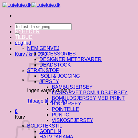
Fortsæt
til
indhold
Søg
efter:
NYHEDER
TILBUD
STOF
Log ind
NEM GENVEJ
ACCESSORIES
Kurv /
kr.
0.00
0
DESIGNER METERVARER
DEADSTOCK
STRÆKSTOF
ISOLI & JOGGING
JERSEY
BAMBUSJERSEY
Ingen varer i kurven.
ENSFARVET BOMULDSJERSEY
BOMULDSJERSEY MED PRINT
Tilbage til shoppen
RIB-JERSEY
POINTELLE
0
PUNTO
Kurv
VISKOSEJERSEY
BOLIGTEKSTIL
GOBELIN
HALVPANAMA