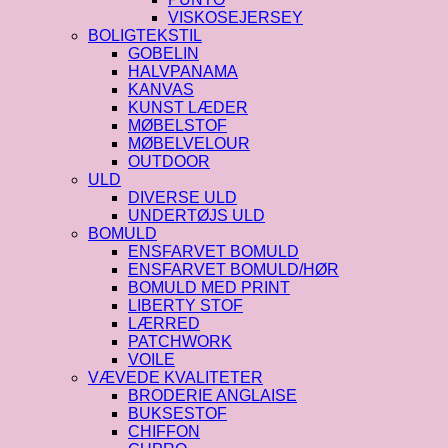
VISKOSEJERSEY
BOLIGTEKSTIL
GOBELIN
HALVPANAMA
KANVAS
KUNST LÆDER
MØBELSTOF
MØBELVELOUR
OUTDOOR
ULD
DIVERSE ULD
UNDERTØJS ULD
BOMULD
ENSFARVET BOMULD
ENSFARVET BOMULD/HØR
BOMULD MED PRINT
LIBERTY STOF
LÆRRED
PATCHWORK
VOILE
VÆVEDE KVALITETER
BRODERIE ANGLAISE
BUKSESTOF
CHIFFON