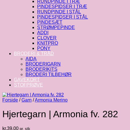
RUNDPINDE I TRÆ
PINDESPIDSER I TRÆ
RUNDPINDE I STÅL
PINDESPIDSER I STÅL
PINDESÆT
STRØMPEPINDE
ADDI
CLOVER
KNITPRO
PONY
BRODERI & TRÅD
AIDA
BRODERIGARN
BRODERIKITS
BRODERI TILBEHØR
GAVEKORT
STOFPRØVE
Forside
/
Garn
/
Armonia Merino
Hjertegarn | Armonia fv. 282
kr.
39.00
pr. stk