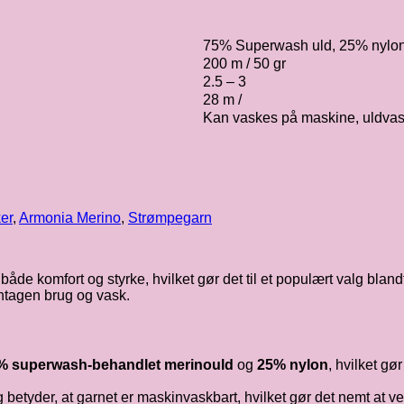
75% Superwash uld, 25% nylo
200 m / 50 gr
2.5 – 3
28 m /
Kan vaskes på maskine, uldvask
er
,
Armonia Merino
,
Strømpegarn
både komfort og styrke, hvilket gør det til et populært valg blandt 
entagen brug og vask.
% superwash-behandlet merinould
og
25% nylon
, hvilket gø
yder, at garnet er maskinvaskbart, hvilket gør det nemt at vedli