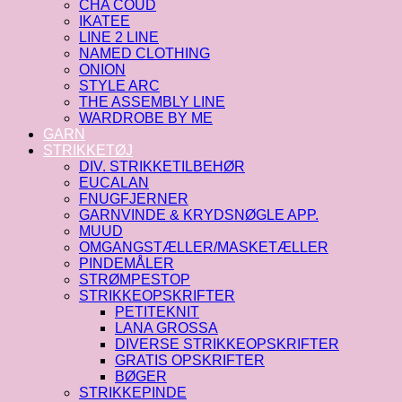
CHA COUD
IKATEE
LINE 2 LINE
NAMED CLOTHING
ONION
STYLE ARC
THE ASSEMBLY LINE
WARDROBE BY ME
GARN
STRIKKETØJ
DIV. STRIKKETILBEHØR
EUCALAN
FNUGFJERNER
GARNVINDE & KRYDSNØGLE APP.
MUUD
OMGANGSTÆLLER/MASKETÆLLER
PINDEMÅLER
STRØMPESTOP
STRIKKEOPSKRIFTER
PETITEKNIT
LANA GROSSA
DIVERSE STRIKKEOPSKRIFTER
GRATIS OPSKRIFTER
BØGER
STRIKKEPINDE