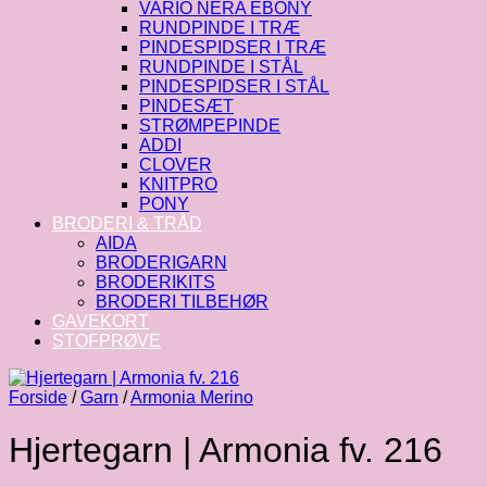
VARIO NERA EBONY
RUNDPINDE I TRÆ
PINDESPIDSER I TRÆ
RUNDPINDE I STÅL
PINDESPIDSER I STÅL
PINDESÆT
STRØMPEPINDE
ADDI
CLOVER
KNITPRO
PONY
BRODERI & TRÅD
AIDA
BRODERIGARN
BRODERIKITS
BRODERI TILBEHØR
GAVEKORT
STOFPRØVE
Forside
/
Garn
/
Armonia Merino
Hjertegarn | Armonia fv. 216