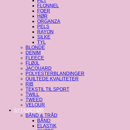
FILT
FLONNEL
FOER
HØR
ORGANZA
PELS
RAYON
SILKE
TYL
BLONDE
DENIM
FLEECE
FLØJL
JACQUARD
POLYESTERBLANDINGER
QUILTEDE KVALITETER
RIB
TEKSTIL TIL SPORT
TWILL
TWEED
VELOUR
SYTILBEHØR
BÅND & TRÅD
BÅND
ELASTIK