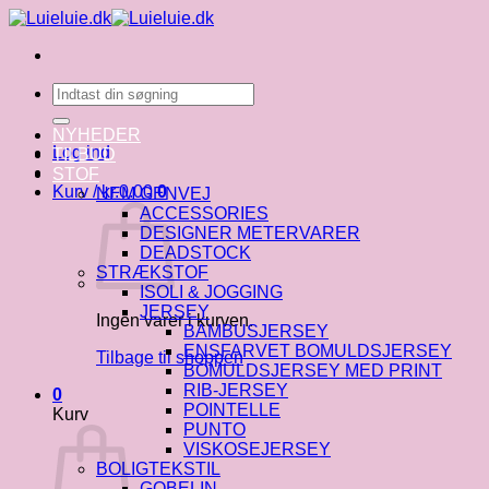
Fortsæt
til
indhold
Søg
efter:
NYHEDER
Log ind
TILBUD
STOF
Kurv /
kr.
0.00
0
NEM GENVEJ
ACCESSORIES
DESIGNER METERVARER
DEADSTOCK
STRÆKSTOF
ISOLI & JOGGING
JERSEY
Ingen varer i kurven.
BAMBUSJERSEY
ENSFARVET BOMULDSJERSEY
Tilbage til shoppen
BOMULDSJERSEY MED PRINT
RIB-JERSEY
0
POINTELLE
Kurv
PUNTO
VISKOSEJERSEY
BOLIGTEKSTIL
GOBELIN