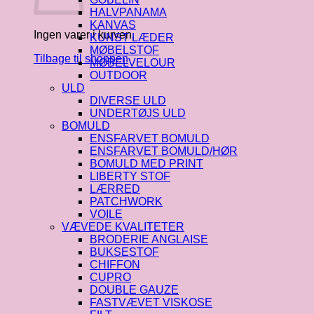
HALVPANAMA
KANVAS
Ingen varer i kurven.
KUNST LÆDER
MØBELSTOF
Tilbage til shoppen
MØBELVELOUR
OUTDOOR
ULD
DIVERSE ULD
UNDERTØJS ULD
BOMULD
ENSFARVET BOMULD
ENSFARVET BOMULD/HØR
BOMULD MED PRINT
LIBERTY STOF
LÆRRED
PATCHWORK
VOILE
VÆVEDE KVALITETER
BRODERIE ANGLAISE
BUKSESTOF
CHIFFON
CUPRO
DOUBLE GAUZE
FASTVÆVET VISKOSE