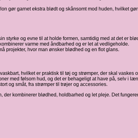
n gør garnet ekstra blødt og skånsomt mod huden, hvilket gør de
in styrke og evne til at holde formen, samtidig med at det er bl
et kombinerer varme med åndbarhed og er let at vedligeholde.
å projekter, hvor man ønsker blødhed og en flot glans.
art, hvilket er praktisk til tøj og strømper, der skal vaskes of
oner med følsom hud, og det er behageligt at have på, selv i læ
ort og småt, fra strømper til trøjer og accessories.
rn, der kombinerer blødhed, holdbarhed og let pleje. Det fungere