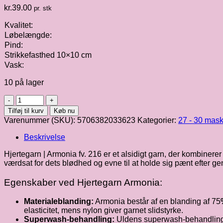
kr.
39.00
pr. stk
Kvalitet:
Løbelængde:
Pind:
Strikkefasthed 10×10 cm
Vask:
10 på lager
Hjertegarn
|
Tilføj til kurv
Køb nu
Armonia
Varenummer (SKU):
5706382033623
Kategorier:
27 - 30 mask
fv.
216
Beskrivelse
antal
Hjertegarn | Armonia fv. 216 er et alsidigt garn, der kombinerer 
værdsat for dets blødhed og evne til at holde sig pænt efter g
Egenskaber ved Hjertegarn Armonia:
Materialeblanding:
Armonia består af en blanding af 75
elasticitet, mens nylon giver garnet slidstyrke.
Superwash-behandling:
Uldens superwash-behandling bet