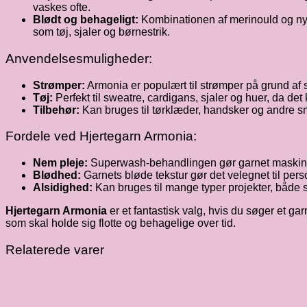
vaskes ofte.
Blødt og behageligt:
Kombinationen af merinould og nylo
som tøj, sjaler og børnestrik.
Anvendelsesmuligheder:
Strømper:
Armonia er populært til strømper på grund af s
Tøj:
Perfekt til sweatre, cardigans, sjaler og huer, da d
Tilbehør:
Kan bruges til tørklæder, handsker og andre sm
Fordele ved Hjertegarn Armonia:
Nem pleje:
Superwash-behandlingen gør garnet maskinvaskb
Blødhed:
Garnets bløde tekstur gør det velegnet til pers
Alsidighed:
Kan bruges til mange typer projekter, både st
Hjertegarn Armonia
er et fantastisk valg, hvis du søger et ga
som skal holde sig flotte og behagelige over tid.
Relaterede varer