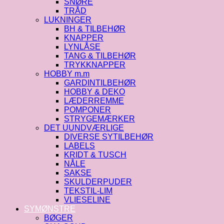
SNØRE
TRÅD
LUKNINGER
BH & TILBEHØR
KNAPPER
LYNLÅSE
TANG & TILBEHØR
TRYKKNAPPER
HOBBY m.m
GARDINTILBEHØR
HOBBY & DEKO
LÆDERREMME
POMPONER
STRYGEMÆRKER
DET UUNDVÆRLIGE
DIVERSE SYTILBEHØR
LABELS
KRIDT & TUSCH
NÅLE
SAKSE
SKULDERPUDER
TEKSTIL-LIM
VLIESELINE
SYMØNSTRE
BØGER