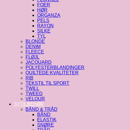
FOER
HØR
ORGANZA
PELS
RAYON
SILKE
TYL
BLONDE
DENIM
FLEECE
FLØJL
JACQUARD
POLYESTERBLANDINGER
QUILTEDE KVALITETER
RIB
TEKSTIL TIL SPORT
TWILL
TWEED
VELOUR
SYTILBEHØR
BÅND & TRÅD
BÅND
ELASTIK
SNØRE