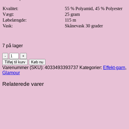
Kvalitet:
55 % Polyamid, 45 % Polyester
Vægt:
25 gram
Løbelængde:
115 m
Vask:
Skånevask 30 grader
7 på lager
Glamour
|
Tilføj til kurv
Køb nu
Oliven
Varenummer (SKU):
4033493393737
Kategorier:
Effekt-garn
,
fv.
Glamour
17
antal
Relaterede varer