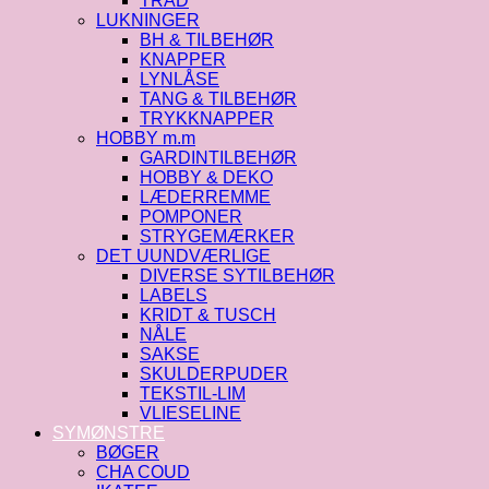
TRÅD
LUKNINGER
BH & TILBEHØR
KNAPPER
LYNLÅSE
TANG & TILBEHØR
TRYKKNAPPER
HOBBY m.m
GARDINTILBEHØR
HOBBY & DEKO
LÆDERREMME
POMPONER
STRYGEMÆRKER
DET UUNDVÆRLIGE
DIVERSE SYTILBEHØR
LABELS
KRIDT & TUSCH
NÅLE
SAKSE
SKULDERPUDER
TEKSTIL-LIM
VLIESELINE
SYMØNSTRE
BØGER
CHA COUD