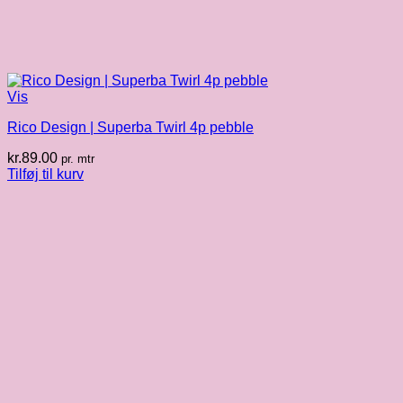
Vis
Rico Design | Superba Twirl 4p pebble
kr.
89.00
pr. mtr
Tilføj til kurv