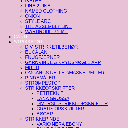
IKATEE
LINE 2 LINE
NAMED CLOTHING
ONION
STYLE ARC
THE ASSEMBLY LINE
WARDROBE BY ME
GARN
STRIKKETØJ
DIV. STRIKKETILBEHØR
EUCALAN
FNUGFJERNER
GARNVINDE & KRYDSNØGLE APP.
MUUD
OMGANGSTÆLLER/MASKETÆLLER
PINDEMÅLER
STRØMPESTOP
STRIKKEOPSKRIFTER
PETITEKNIT
LANA GROSSA
DIVERSE STRIKKEOPSKRIFTER
GRATIS OPSKRIFTER
BØGER
STRIKKEPINDE
VARIO NERA EBONY