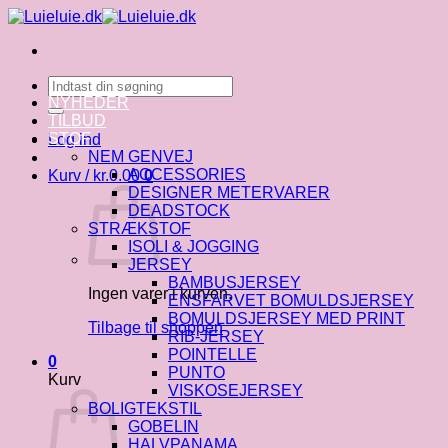
Fortsæt
til
indhold
Søg
efter:
NYHEDER
TILBUD
STOF
Log ind
NEM GENVEJ
ACCESSORIES
Kurv /
kr.
0.00
0
DESIGNER METERVARER
DEADSTOCK
STRÆKSTOF
ISOLI & JOGGING
JERSEY
BAMBUSJERSEY
Ingen varer i kurven.
ENSFARVET BOMULDSJERSEY
BOMULDSJERSEY MED PRINT
Tilbage til shoppen
RIB-JERSEY
POINTELLE
0
PUNTO
Kurv
VISKOSEJERSEY
BOLIGTEKSTIL
GOBELIN
HALVPANAMA