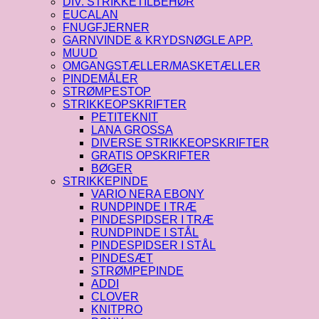
DIV. STRIKKETILBEHØR
EUCALAN
FNUGFJERNER
GARNVINDE & KRYDSNØGLE APP.
MUUD
OMGANGSTÆLLER/MASKETÆLLER
PINDEMÅLER
STRØMPESTOP
STRIKKEOPSKRIFTER
PETITEKNIT
LANA GROSSA
DIVERSE STRIKKEOPSKRIFTER
GRATIS OPSKRIFTER
BØGER
STRIKKEPINDE
VARIO NERA EBONY
RUNDPINDE I TRÆ
PINDESPIDSER I TRÆ
RUNDPINDE I STÅL
PINDESPIDSER I STÅL
PINDESÆT
STRØMPEPINDE
ADDI
CLOVER
KNITPRO