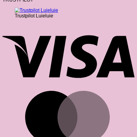
Trustpilot Luieluie
V
M