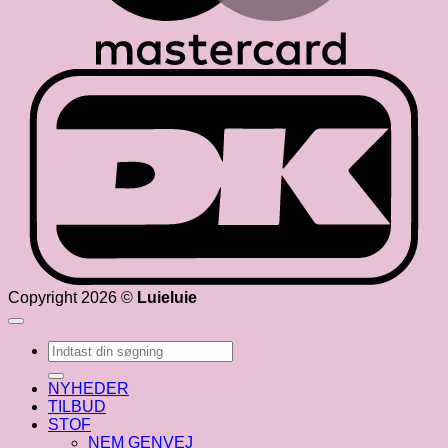
D
Copyright 2026 ©
Luieluie
Søg
efter:
NYHEDER
TILBUD
STOF
NEM GENVEJ