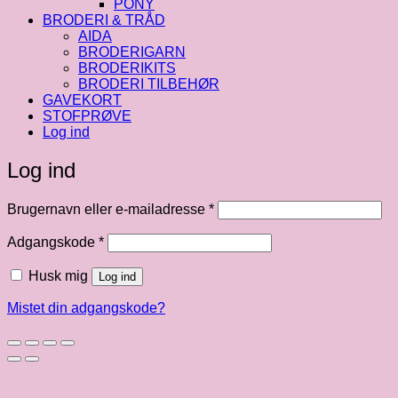
PONY
BRODERI & TRÅD
AIDA
BRODERIGARN
BRODERIKITS
BRODERI TILBEHØR
GAVEKORT
STOFPRØVE
Log ind
Log ind
Påkrævet
Brugernavn eller e-mailadresse
*
Påkrævet
Adgangskode
*
Husk mig
Log ind
Mistet din adgangskode?