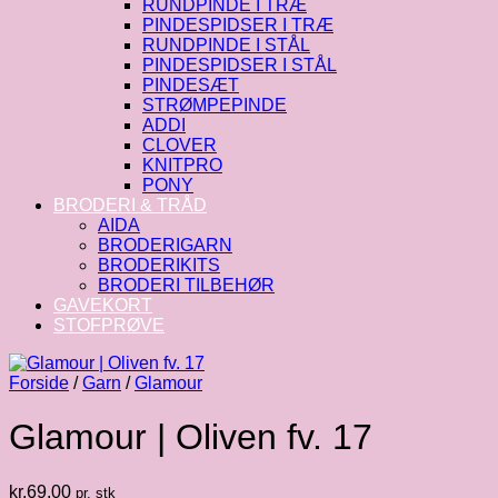
RUNDPINDE I TRÆ
PINDESPIDSER I TRÆ
RUNDPINDE I STÅL
PINDESPIDSER I STÅL
PINDESÆT
STRØMPEPINDE
ADDI
CLOVER
KNITPRO
PONY
BRODERI & TRÅD
AIDA
BRODERIGARN
BRODERIKITS
BRODERI TILBEHØR
GAVEKORT
STOFPRØVE
Forside
/
Garn
/
Glamour
Glamour | Oliven fv. 17
kr.
69.00
pr. stk