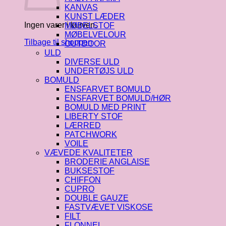
KANVAS
KUNST LÆDER
Ingen varer i kurven.
MØBELSTOF
MØBELVELOUR
Tilbage til shoppen
OUTDOOR
ULD
DIVERSE ULD
UNDERTØJS ULD
BOMULD
ENSFARVET BOMULD
ENSFARVET BOMULD/HØR
BOMULD MED PRINT
LIBERTY STOF
LÆRRED
PATCHWORK
VOILE
VÆVEDE KVALITETER
BRODERIE ANGLAISE
BUKSESTOF
CHIFFON
CUPRO
DOUBLE GAUZE
FASTVÆVET VISKOSE
FILT
FLONNEL