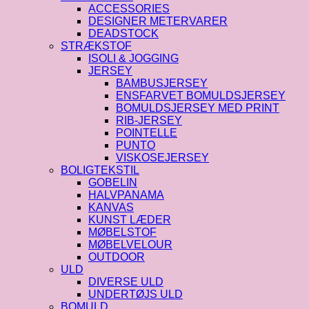
ACCESSORIES
DESIGNER METERVARER
DEADSTOCK
STRÆKSTOF
ISOLI & JOGGING
JERSEY
BAMBUSJERSEY
ENSFARVET BOMULDSJERSEY
BOMULDSJERSEY MED PRINT
RIB-JERSEY
POINTELLE
PUNTO
VISKOSEJERSEY
BOLIGTEKSTIL
GOBELIN
HALVPANAMA
KANVAS
KUNST LÆDER
MØBELSTOF
MØBELVELOUR
OUTDOOR
ULD
DIVERSE ULD
UNDERTØJS ULD
BOMULD