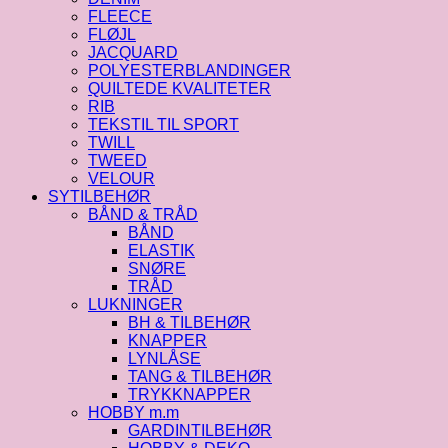
FLEECE
FLØJL
JACQUARD
POLYESTERBLANDINGER
QUILTEDE KVALITETER
RIB
TEKSTIL TIL SPORT
TWILL
TWEED
VELOUR
SYTILBEHØR
BÅND & TRÅD
BÅND
ELASTIK
SNØRE
TRÅD
LUKNINGER
BH & TILBEHØR
KNAPPER
LYNLÅSE
TANG & TILBEHØR
TRYKKNAPPER
HOBBY m.m
GARDINTILBEHØR