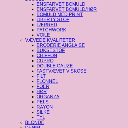
ENSFARVET BOMULD
ENSFARVET BOMULD/HØR
BOMULD MED PRINT
LIBERTY STOF
LÆRRED
PATCHWORK
VOILE
VÆVEDE KVALITETER
BRODERIE ANGLAISE
BUKSESTOF
CHIFFON
CUPRO
DOUBLE GAUZE
FASTVÆVET VISKOSE
FILT
FLONNEL
FOER
HØR
ORGANZA
PELS
RAYON
SILKE
TYL
BLONDE
DENIM