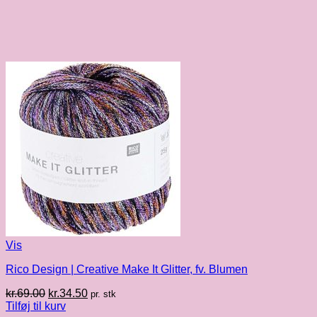
Vis
Rico Design | Creative Make It Glitter, fv. Blumen
Den
Den
kr.
69.00
kr.
34.50
pr. stk
oprindelige
aktuelle
Tilføj til kurv