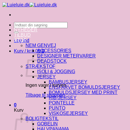
Fortsæt
til
indhold
Søg
efter:
NYHEDER
TILBUD
STOF
Log ind
NEM GENVEJ
ACCESSORIES
Kurv /
kr.
0.00
0
DESIGNER METERVARER
DEADSTOCK
STRÆKSTOF
ISOLI & JOGGING
JERSEY
BAMBUSJERSEY
Ingen varer i kurven.
ENSFARVET BOMULDSJERSEY
BOMULDSJERSEY MED PRINT
Tilbage til shoppen
RIB-JERSEY
POINTELLE
0
PUNTO
Kurv
VISKOSEJERSEY
BOLIGTEKSTIL
GOBELIN
HALVPANAMA