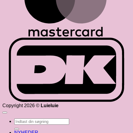
D
Copyright 2026 ©
Luieluie
Søg
efter:
NYHEDER