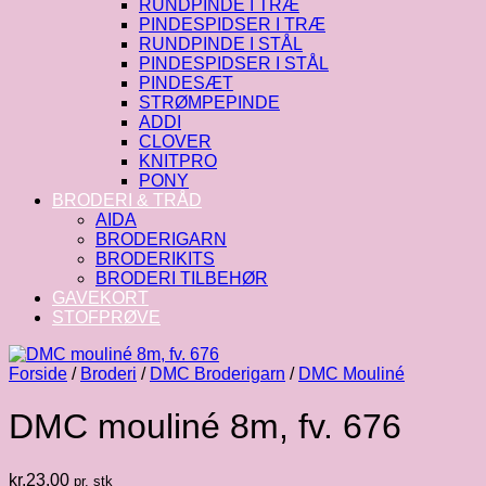
RUNDPINDE I TRÆ
PINDESPIDSER I TRÆ
RUNDPINDE I STÅL
PINDESPIDSER I STÅL
PINDESÆT
STRØMPEPINDE
ADDI
CLOVER
KNITPRO
PONY
BRODERI & TRÅD
AIDA
BRODERIGARN
BRODERIKITS
BRODERI TILBEHØR
GAVEKORT
STOFPRØVE
Forside
/
Broderi
/
DMC Broderigarn
/
DMC Mouliné
DMC mouliné 8m, fv. 676
kr.
23.00
pr. stk