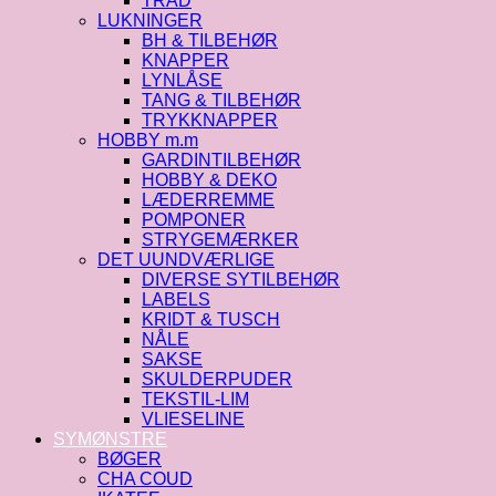
TRÅD
LUKNINGER
BH & TILBEHØR
KNAPPER
LYNLÅSE
TANG & TILBEHØR
TRYKKNAPPER
HOBBY m.m
GARDINTILBEHØR
HOBBY & DEKO
LÆDERREMME
POMPONER
STRYGEMÆRKER
DET UUNDVÆRLIGE
DIVERSE SYTILBEHØR
LABELS
KRIDT & TUSCH
NÅLE
SAKSE
SKULDERPUDER
TEKSTIL-LIM
VLIESELINE
SYMØNSTRE
BØGER
CHA COUD