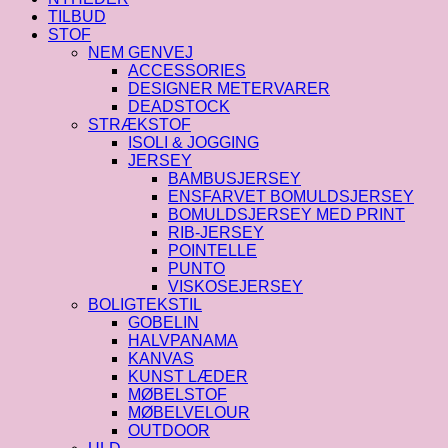
TILBUD
STOF
NEM GENVEJ
ACCESSORIES
DESIGNER METERVARER
DEADSTOCK
STRÆKSTOF
ISOLI & JOGGING
JERSEY
BAMBUSJERSEY
ENSFARVET BOMULDSJERSEY
BOMULDSJERSEY MED PRINT
RIB-JERSEY
POINTELLE
PUNTO
VISKOSEJERSEY
BOLIGTEKSTIL
GOBELIN
HALVPANAMA
KANVAS
KUNST LÆDER
MØBELSTOF
MØBELVELOUR
OUTDOOR