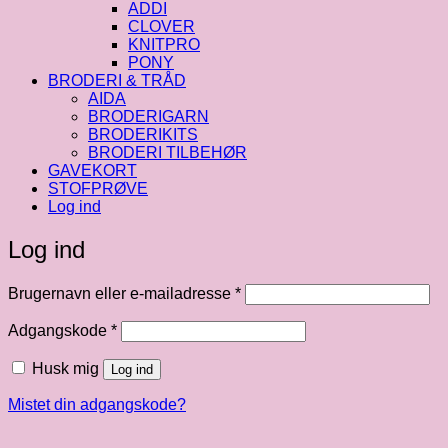
ADDI
CLOVER
KNITPRO
PONY
BRODERI & TRÅD
AIDA
BRODERIGARN
BRODERIKITS
BRODERI TILBEHØR
GAVEKORT
STOFPRØVE
Log ind
Log ind
Påkrævet
Brugernavn eller e-mailadresse
*
Påkrævet
Adgangskode
*
Husk mig
Log ind
Mistet din adgangskode?