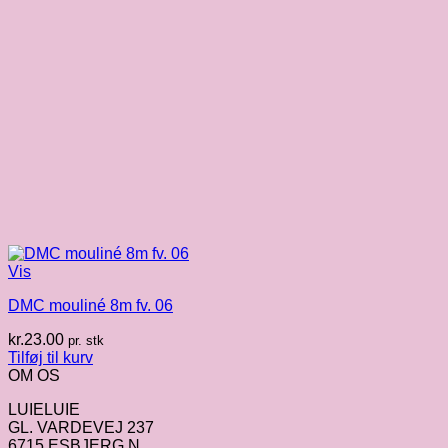
Vis
DMC mouliné 8m fv. 06
kr.
23.00
pr. stk
Tilføj til kurv
OM OS
LUIELUIE
GL. VARDEVEJ 237
6715 ESBJERG N