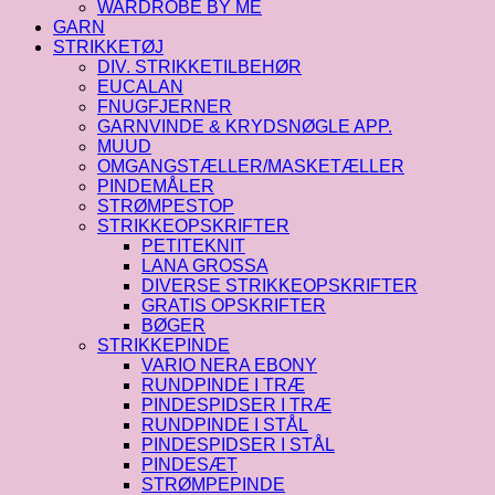
WARDROBE BY ME
GARN
STRIKKETØJ
DIV. STRIKKETILBEHØR
EUCALAN
FNUGFJERNER
GARNVINDE & KRYDSNØGLE APP.
MUUD
OMGANGSTÆLLER/MASKETÆLLER
PINDEMÅLER
STRØMPESTOP
STRIKKEOPSKRIFTER
PETITEKNIT
LANA GROSSA
DIVERSE STRIKKEOPSKRIFTER
GRATIS OPSKRIFTER
BØGER
STRIKKEPINDE
VARIO NERA EBONY
RUNDPINDE I TRÆ
PINDESPIDSER I TRÆ
RUNDPINDE I STÅL
PINDESPIDSER I STÅL
PINDESÆT
STRØMPEPINDE