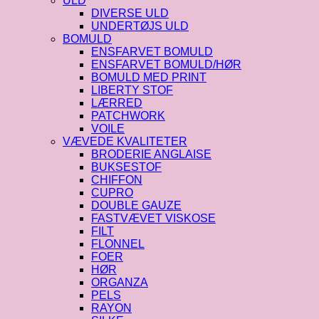
ULD
DIVERSE ULD
UNDERTØJS ULD
BOMULD
ENSFARVET BOMULD
ENSFARVET BOMULD/HØR
BOMULD MED PRINT
LIBERTY STOF
LÆRRED
PATCHWORK
VOILE
VÆVEDE KVALITETER
BRODERIE ANGLAISE
BUKSESTOF
CHIFFON
CUPRO
DOUBLE GAUZE
FASTVÆVET VISKOSE
FILT
FLONNEL
FOER
HØR
ORGANZA
PELS
RAYON