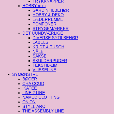
TRYKKNAPPER
HOBBY m.m
GARDINTILBEHØR
HOBBY & DEKO
LÆDERREMME
POMPONER
STRYGEMÆRKER
DET UUNDVÆRLIGE
DIVERSE SYTILBEHØR
LABELS
KRIDT & TUSCH
NÅLE
SAKSE
SKULDERPUDER
TEKSTIL-LIM
VLIESELINE
SYMØNSTRE
BØGER
CHA COUD
IKATEE
LINE 2 LINE
NAMED CLOTHING
ONION
STYLE ARC
THE ASSEMBLY LINE