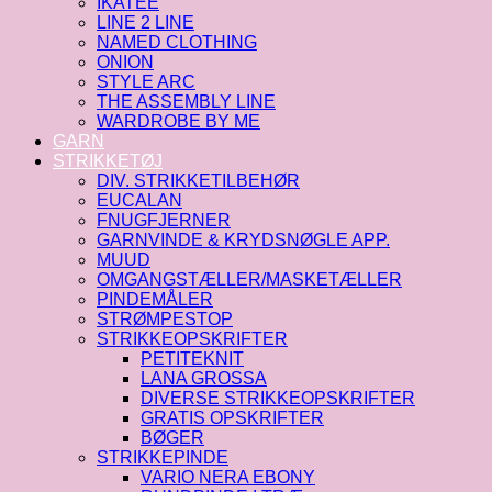
IKATEE
LINE 2 LINE
NAMED CLOTHING
ONION
STYLE ARC
THE ASSEMBLY LINE
WARDROBE BY ME
GARN
STRIKKETØJ
DIV. STRIKKETILBEHØR
EUCALAN
FNUGFJERNER
GARNVINDE & KRYDSNØGLE APP.
MUUD
OMGANGSTÆLLER/MASKETÆLLER
PINDEMÅLER
STRØMPESTOP
STRIKKEOPSKRIFTER
PETITEKNIT
LANA GROSSA
DIVERSE STRIKKEOPSKRIFTER
GRATIS OPSKRIFTER
BØGER
STRIKKEPINDE
VARIO NERA EBONY