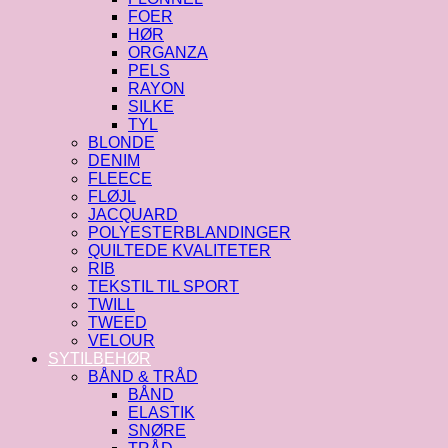
FOER
HØR
ORGANZA
PELS
RAYON
SILKE
TYL
BLONDE
DENIM
FLEECE
FLØJL
JACQUARD
POLYESTERBLANDINGER
QUILTEDE KVALITETER
RIB
TEKSTIL TIL SPORT
TWILL
TWEED
VELOUR
SYTILBEHØR
BÅND & TRÅD
BÅND
ELASTIK
SNØRE