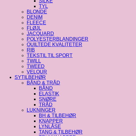
SILKE
TYL
BLONDE
DENIM
FLEECE
FLØJL
JACQUARD
POLYESTERBLANDINGER
QUILTEDE KVALITETER
RIB
TEKSTIL TIL SPORT
TWILL
TWEED
VELOUR
SYTILBEHØR
BÅND & TRÅD
BÅND
ELASTIK
SNØRE
TRÅD
LUKNINGER
BH & TILBEHØR
KNAPPER
LYNLÅSE
TANG & TILBEHØR