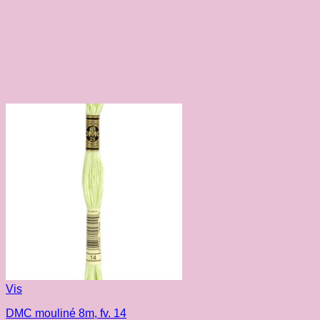
Vis
DMC mouliné 8m, fv. 14