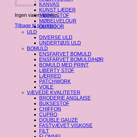
KANVAS
KUNST LÆDER
Ingen varer i kurven.
MØBELSTOF
MØBELVELOUR
Tilbage til shoppen
OUTDOOR
ULD
DIVERSE ULD
UNDERTØJS ULD
BOMULD
ENSFARVET BOMULD
ENSFARVET BOMULD/HØR
BOMULD MED PRINT
LIBERTY STOF
LÆRRED
PATCHWORK
VOILE
VÆVEDE KVALITETER
BRODERIE ANGLAISE
BUKSESTOF
CHIFFON
CUPRO
DOUBLE GAUZE
FASTVÆVET VISKOSE
FILT
FLONNEL