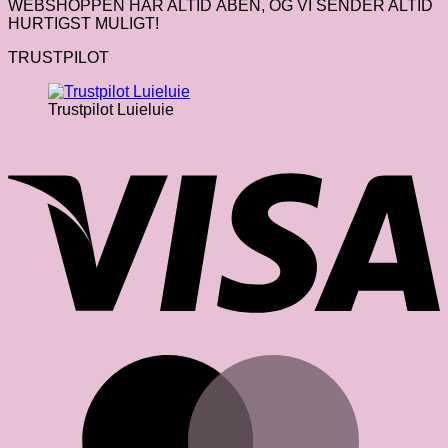
WEBSHOPPEN HAR ALTID ÅBEN, OG VI SENDER ALTID
HURTIGST MULIGT!
TRUSTPILOT
Trustpilot Luieluie
V
M