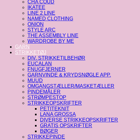
CHA COUD
IKATEE
LINE 2 LINE
NAMED CLOTHING
ONION
STYLE ARC
THE ASSEMBLY LINE
WARDROBE BY ME
GARN
STRIKKETØJ
DIV. STRIKKETILBEHØR
EUCALAN
FNUGFJERNER
GARNVINDE & KRYDSNØGLE APP.
MUUD
OMGANGSTÆLLER/MASKETÆLLER
PINDEMÅLER
STRØMPESTOP
STRIKKEOPSKRIFTER
PETITEKNIT
LANA GROSSA
DIVERSE STRIKKEOPSKRIFTER
GRATIS OPSKRIFTER
BØGER
STRIKKEPINDE