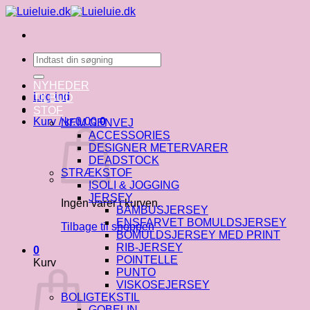
Fortsæt
til
indhold
Søg
efter:
NYHEDER
Log ind
TILBUD
STOF
Kurv /
kr.
0.00
0
NEM GENVEJ
ACCESSORIES
DESIGNER METERVARER
DEADSTOCK
STRÆKSTOF
ISOLI & JOGGING
JERSEY
Ingen varer i kurven.
BAMBUSJERSEY
ENSFARVET BOMULDSJERSEY
Tilbage til shoppen
BOMULDSJERSEY MED PRINT
RIB-JERSEY
0
POINTELLE
Kurv
PUNTO
VISKOSEJERSEY
BOLIGTEKSTIL
GOBELIN