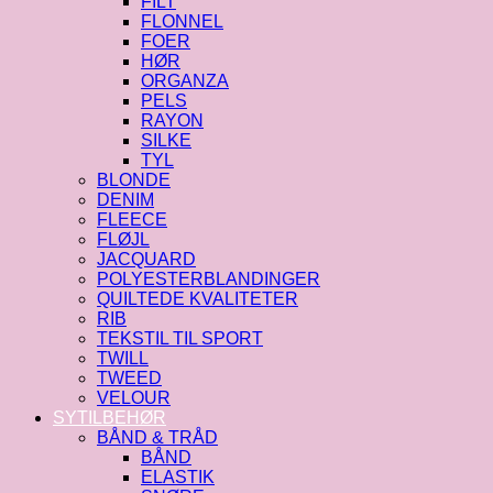
FILT
FLONNEL
FOER
HØR
ORGANZA
PELS
RAYON
SILKE
TYL
BLONDE
DENIM
FLEECE
FLØJL
JACQUARD
POLYESTERBLANDINGER
QUILTEDE KVALITETER
RIB
TEKSTIL TIL SPORT
TWILL
TWEED
VELOUR
SYTILBEHØR
BÅND & TRÅD
BÅND
ELASTIK