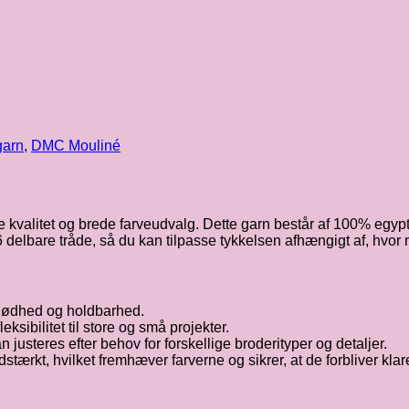
garn
,
DMC Mouliné
je kvalitet og brede farveudvalg. Dette garn består af 100% egypt
6 delbare tråde, så du kan tilpasse tykkelsen afhængigt af, hvor 
blødhed og holdbarhed.
eksibilitet til store og små projekter.
 justeres efter behov for forskellige broderityper og detaljer.
ærkt, hvilket fremhæver farverne og sikrer, at de forbliver klare