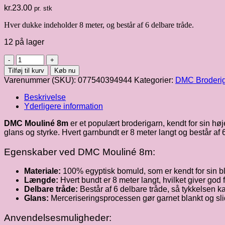
kr.
23.00
pr. stk
Hver dukke indeholder 8 meter, og består af 6 delbare tråde.
12 på lager
DMC
mouliné
Tilføj til kurv
Køb nu
8m
Varenummer (SKU):
077540394944
Kategorier:
DMC Broderi
fv.
3815
Beskrivelse
antal
Yderligere information
DMC Mouliné 8m
er et populært broderigarn, kendt for sin hø
glans og styrke. Hvert garnbundt er 8 meter langt og består af 
Egenskaber ved DMC Mouliné 8m:
Materiale:
100% egyptisk bomuld, som er kendt for sin 
Længde:
Hvert bundt er 8 meter langt, hvilket giver god fl
Delbare tråde:
Består af 6 delbare tråde, så tykkelsen kan
Glans:
Merceriseringsprocessen gør garnet blankt og slidst
Anvendelsesmuligheder: