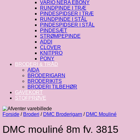
VARIO NERA EBONY
RUNDPINDE I TRÆ
PINDESPIDSER I TRÆ
RUNDPINDE I STÅL
PINDESPIDSER I STÅL
PINDESÆT
STRØMPEPINDE
ADDI
CLOVER
KNITPRO
PONY
BRODERI & TRÅD
AIDA
BRODERIGARN
BRODERIKITS
BRODERI TILBEHØR
GAVEKORT
STOFPRØVE
Forside
/
Broderi
/
DMC Broderigarn
/
DMC Mouliné
DMC mouliné 8m fv. 3815