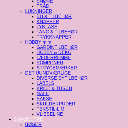
SNØRE
TRÅD
LUKNINGER
BH & TILBEHØR
KNAPPER
LYNLÅSE
TANG & TILBEHØR
TRYKKNAPPER
HOBBY m.m
GARDINTILBEHØR
HOBBY & DEKO
LÆDERREMME
POMPONER
STRYGEMÆRKER
DET UUNDVÆRLIGE
DIVERSE SYTILBEHØR
LABELS
KRIDT & TUSCH
NÅLE
SAKSE
SKULDERPUDER
TEKSTIL-LIM
VLIESELINE
SYMØNSTRE
BØGER