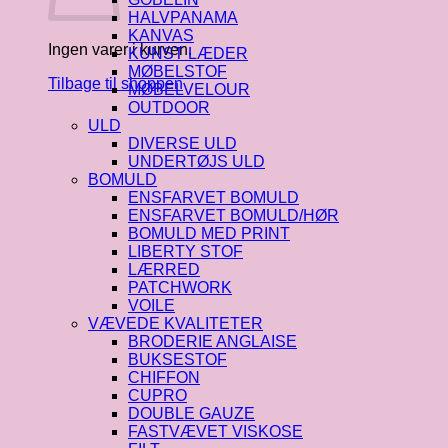
HALVPANAMA
KANVAS
Ingen varer i kurven.
KUNST LÆDER
MØBELSTOF
Tilbage til shoppen
MØBELVELOUR
OUTDOOR
ULD
DIVERSE ULD
UNDERTØJS ULD
BOMULD
ENSFARVET BOMULD
ENSFARVET BOMULD/HØR
BOMULD MED PRINT
LIBERTY STOF
LÆRRED
PATCHWORK
VOILE
VÆVEDE KVALITETER
BRODERIE ANGLAISE
BUKSESTOF
CHIFFON
CUPRO
DOUBLE GAUZE
FASTVÆVET VISKOSE