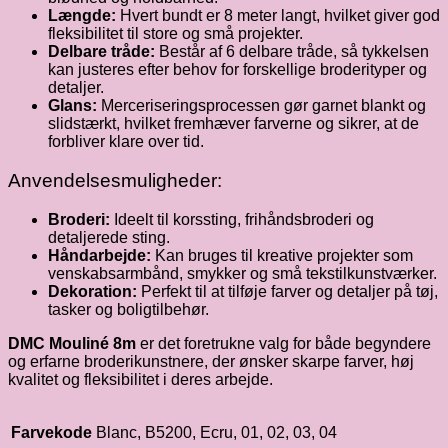
Længde:
Hvert bundt er 8 meter langt, hvilket giver god
fleksibilitet til store og små projekter.
Delbare tråde:
Består af 6 delbare tråde, så tykkelsen
kan justeres efter behov for forskellige broderityper og
detaljer.
Glans:
Merceriseringsprocessen gør garnet blankt og
slidstærkt, hvilket fremhæver farverne og sikrer, at de
forbliver klare over tid.
Anvendelsesmuligheder:
Broderi:
Ideelt til korssting, frihåndsbroderi og
detaljerede sting.
Håndarbejde:
Kan bruges til kreative projekter som
venskabsarmbånd, smykker og små tekstilkunstværker.
Dekoration:
Perfekt til at tilføje farver og detaljer på tøj,
tasker og boligtilbehør.
DMC Mouliné 8m
er det foretrukne valg for både begyndere
og erfarne broderikunstnere, der ønsker skarpe farver, høj
kvalitet og fleksibilitet i deres arbejde.
Farvekode
Blanc, B5200, Ecru, 01, 02, 03, 04