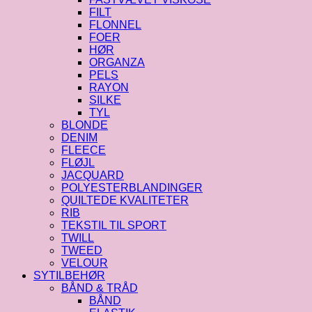
FILT
FLONNEL
FOER
HØR
ORGANZA
PELS
RAYON
SILKE
TYL
BLONDE
DENIM
FLEECE
FLØJL
JACQUARD
POLYESTERBLANDINGER
QUILTEDE KVALITETER
RIB
TEKSTIL TIL SPORT
TWILL
TWEED
VELOUR
SYTILBEHØR
BÅND & TRÅD
BÅND