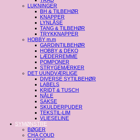
TRÅD
LUKNINGER
BH & TILBEHØR
KNAPPER
LYNLÅSE
TANG & TILBEHØR
TRYKKNAPPER
HOBBY m.m
GARDINTILBEHØR
HOBBY & DEKO
LÆDERREMME
POMPONER
STRYGEMÆRKER
DET UUNDVÆRLIGE
DIVERSE SYTILBEHØR
LABELS
KRIDT & TUSCH
NÅLE
SAKSE
SKULDERPUDER
TEKSTIL-LIM
VLIESELINE
SYMØNSTRE
BØGER
CHA COUD