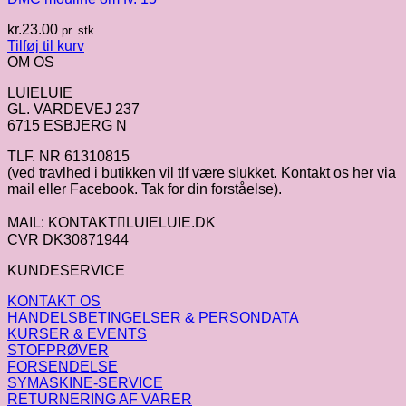
kr.
23.00
pr. stk
Tilføj til kurv
OM OS
LUIELUIE
GL. VARDEVEJ 237
6715 ESBJERG N
TLF. NR 61310815
(ved travlhed i butikken vil tlf være slukket. Kontakt os her via
mail eller Facebook. Tak for din forståelse).
MAIL: KONTAKTLUIELUIE.DK
CVR DK30871944
KUNDESERVICE
KONTAKT OS
HANDELSBETINGELSER & PERSONDATA
KURSER & EVENTS
STOFPRØVER
FORSENDELSE
SYMASKINE-SERVICE
RETURNERING AF VARER