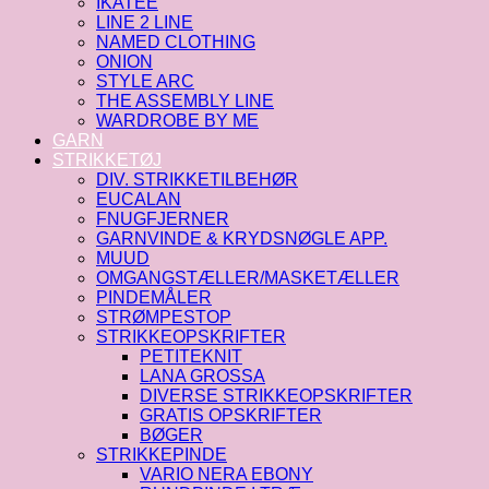
IKATEE
LINE 2 LINE
NAMED CLOTHING
ONION
STYLE ARC
THE ASSEMBLY LINE
WARDROBE BY ME
GARN
STRIKKETØJ
DIV. STRIKKETILBEHØR
EUCALAN
FNUGFJERNER
GARNVINDE & KRYDSNØGLE APP.
MUUD
OMGANGSTÆLLER/MASKETÆLLER
PINDEMÅLER
STRØMPESTOP
STRIKKEOPSKRIFTER
PETITEKNIT
LANA GROSSA
DIVERSE STRIKKEOPSKRIFTER
GRATIS OPSKRIFTER
BØGER
STRIKKEPINDE
VARIO NERA EBONY