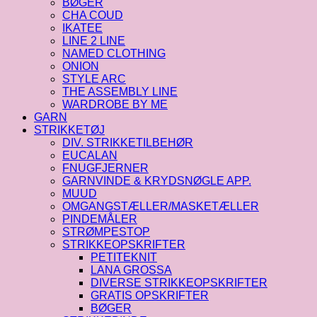
BØGER
CHA COUD
IKATEE
LINE 2 LINE
NAMED CLOTHING
ONION
STYLE ARC
THE ASSEMBLY LINE
WARDROBE BY ME
GARN
STRIKKETØJ
DIV. STRIKKETILBEHØR
EUCALAN
FNUGFJERNER
GARNVINDE & KRYDSNØGLE APP.
MUUD
OMGANGSTÆLLER/MASKETÆLLER
PINDEMÅLER
STRØMPESTOP
STRIKKEOPSKRIFTER
PETITEKNIT
LANA GROSSA
DIVERSE STRIKKEOPSKRIFTER
GRATIS OPSKRIFTER
BØGER