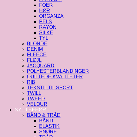
FOER
HØR
ORGANZA
PELS
RAYON
SILKE
TYL
BLONDE
DENIM
FLEECE
FLØJL
JACQUARD
POLYESTERBLANDINGER
QUILTEDE KVALITETER
RIB
TEKSTIL TIL SPORT
TWILL
TWEED
VELOUR
SYTILBEHØR
BÅND & TRÅD
BÅND
ELASTIK
SNØRE