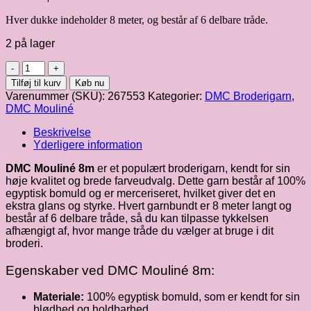
Hver dukke indeholder 8 meter, og består af 6 delbare tråde.
2 på lager
DMC
mouliné
Tilføj til kurv
Køb nu
8m
Varenummer (SKU):
267553
Kategorier:
DMC Broderigarn
,
fv.
DMC Mouliné
3346
antal
Beskrivelse
Yderligere information
DMC Mouliné 8m
er et populært broderigarn, kendt for sin
høje kvalitet og brede farveudvalg. Dette garn består af 100%
egyptisk bomuld og er merceriseret, hvilket giver det en
ekstra glans og styrke. Hvert garnbundt er 8 meter langt og
består af 6 delbare tråde, så du kan tilpasse tykkelsen
afhængigt af, hvor mange tråde du vælger at bruge i dit
broderi.
Egenskaber ved DMC Mouliné 8m:
Materiale:
100% egyptisk bomuld, som er kendt for sin
blødhed og holdbarhed.