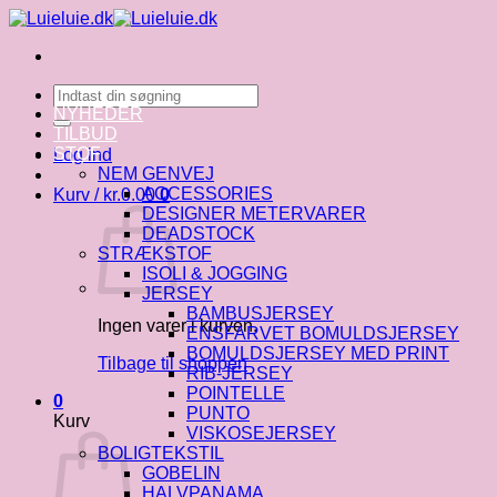
Fortsæt
til
indhold
Søg
efter:
NYHEDER
TILBUD
STOF
Log ind
NEM GENVEJ
ACCESSORIES
Kurv /
kr.
0.00
0
DESIGNER METERVARER
DEADSTOCK
STRÆKSTOF
ISOLI & JOGGING
JERSEY
BAMBUSJERSEY
Ingen varer i kurven.
ENSFARVET BOMULDSJERSEY
BOMULDSJERSEY MED PRINT
Tilbage til shoppen
RIB-JERSEY
POINTELLE
0
PUNTO
Kurv
VISKOSEJERSEY
BOLIGTEKSTIL
GOBELIN
HALVPANAMA