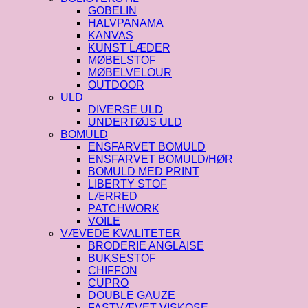
GOBELIN
HALVPANAMA
KANVAS
KUNST LÆDER
MØBELSTOF
MØBELVELOUR
OUTDOOR
ULD
DIVERSE ULD
UNDERTØJS ULD
BOMULD
ENSFARVET BOMULD
ENSFARVET BOMULD/HØR
BOMULD MED PRINT
LIBERTY STOF
LÆRRED
PATCHWORK
VOILE
VÆVEDE KVALITETER
BRODERIE ANGLAISE
BUKSESTOF
CHIFFON
CUPRO
DOUBLE GAUZE
FASTVÆVET VISKOSE