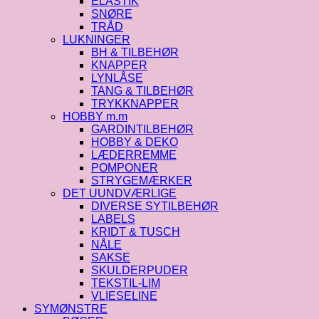
ELASTIK
SNØRE
TRÅD
LUKNINGER
BH & TILBEHØR
KNAPPER
LYNLÅSE
TANG & TILBEHØR
TRYKKNAPPER
HOBBY m.m
GARDINTILBEHØR
HOBBY & DEKO
LÆDERREMME
POMPONER
STRYGEMÆRKER
DET UUNDVÆRLIGE
DIVERSE SYTILBEHØR
LABELS
KRIDT & TUSCH
NÅLE
SAKSE
SKULDERPUDER
TEKSTIL-LIM
VLIESELINE
SYMØNSTRE