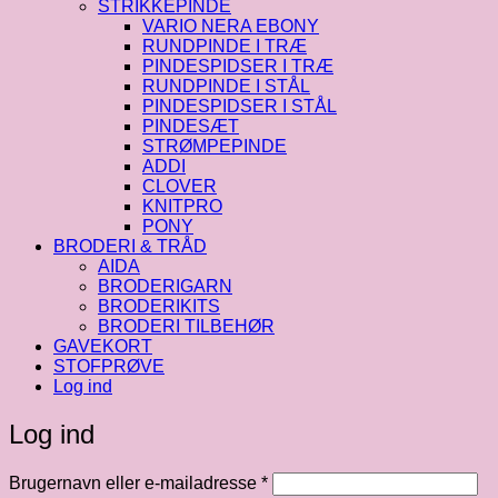
STRIKKEPINDE
VARIO NERA EBONY
RUNDPINDE I TRÆ
PINDESPIDSER I TRÆ
RUNDPINDE I STÅL
PINDESPIDSER I STÅL
PINDESÆT
STRØMPEPINDE
ADDI
CLOVER
KNITPRO
PONY
BRODERI & TRÅD
AIDA
BRODERIGARN
BRODERIKITS
BRODERI TILBEHØR
GAVEKORT
STOFPRØVE
Log ind
Log ind
Påkrævet
Brugernavn eller e-mailadresse
*