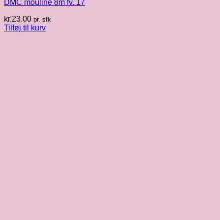
DMC mouliné 8m fv. 17
kr.
23.00
pr. stk
Tilføj til kurv