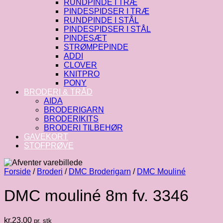
RUNDPINDE I TRÆ
PINDESPIDSER I TRÆ
RUNDPINDE I STÅL
PINDESPIDSER I STÅL
PINDESÆT
STRØMPEPINDE
ADDI
CLOVER
KNITPRO
PONY
BRODERI & TRÅD
AIDA
BRODERIGARN
BRODERIKITS
BRODERI TILBEHØR
GAVEKORT
STOFPRØVE
Forside
/
Broderi
/
DMC Broderigarn
/
DMC Mouliné
DMC mouliné 8m fv. 3346
kr.
23.00
pr. stk