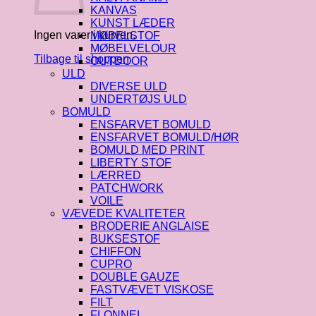
KANVAS
KUNST LÆDER
Ingen varer i kurven.
MØBELSTOF
MØBELVELOUR
Tilbage til shoppen
OUTDOOR
ULD
DIVERSE ULD
UNDERTØJS ULD
BOMULD
ENSFARVET BOMULD
ENSFARVET BOMULD/HØR
BOMULD MED PRINT
LIBERTY STOF
LÆRRED
PATCHWORK
VOILE
VÆVEDE KVALITETER
BRODERIE ANGLAISE
BUKSESTOF
CHIFFON
CUPRO
DOUBLE GAUZE
FASTVÆVET VISKOSE
FILT
FLONNEL