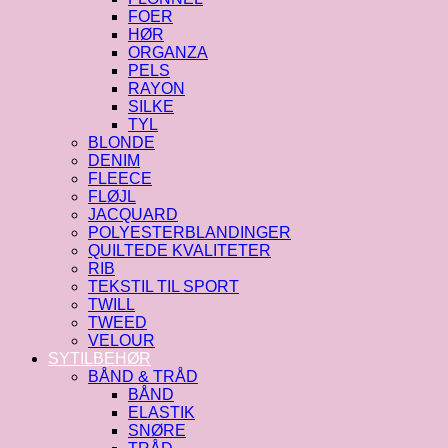
FOER
HØR
ORGANZA
PELS
RAYON
SILKE
TYL
BLONDE
DENIM
FLEECE
FLØJL
JACQUARD
POLYESTERBLANDINGER
QUILTEDE KVALITETER
RIB
TEKSTIL TIL SPORT
TWILL
TWEED
VELOUR
SYTILBEHØR
BÅND & TRÅD
BÅND
ELASTIK
SNØRE