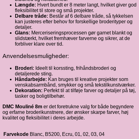
Længde:
Hvert bundt er 8 meter langt, hvilket giver god
fleksibilitet til store og små projekter.
Delbare tråde:
Består af 6 delbare tråde, så tykkelsen
kan justeres efter behov for forskellige broderityper og
detaljer.
Glans:
Merceriseringsprocessen gør garnet blankt og
slidstærkt, hvilket fremhæver farverne og sikrer, at de
forbliver klare over tid.
Anvendelsesmuligheder:
Broderi:
Ideelt til korssting, frihåndsbroderi og
detaljerede sting.
Håndarbejde:
Kan bruges til kreative projekter som
venskabsarmbånd, smykker og små tekstilkunstværker.
Dekoration:
Perfekt til at tilføje farver og detaljer på tøj,
tasker og boligtilbehør.
DMC Mouliné 8m
er det foretrukne valg for både begyndere
og erfarne broderikunstnere, der ønsker skarpe farver, høj
kvalitet og fleksibilitet i deres arbejde.
Farvekode
Blanc, B5200, Ecru, 01, 02, 03, 04