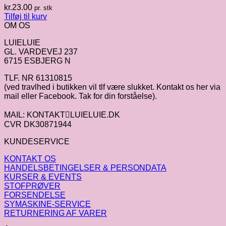
kr.
23.00
pr. stk
Tilføj til kurv
OM OS
LUIELUIE
GL. VARDEVEJ 237
6715 ESBJERG N
TLF. NR 61310815
(ved travlhed i butikken vil tlf være slukket. Kontakt os her via
mail eller Facebook. Tak for din forståelse).
MAIL: KONTAKTLUIELUIE.DK
CVR DK30871944
KUNDESERVICE
KONTAKT OS
HANDELSBETINGELSER & PERSONDATA
KURSER & EVENTS
STOFPRØVER
FORSENDELSE
SYMASKINE-SERVICE
RETURNERING AF VARER