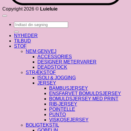
Copyright 2026 ©
Luieluie
Søg
efter:
NYHEDER
TILBUD
STOF
NEM GENVEJ
ACCESSORIES
DESIGNER METERVARER
DEADSTOCK
STRÆKSTOF
ISOLI & JOGGING
JERSEY
BAMBUSJERSEY
ENSFARVET BOMULDSJERSEY
BOMULDSJERSEY MED PRINT
RIB-JERSEY
POINTELLE
PUNTO
VISKOSEJERSEY
BOLIGTEKSTIL
GOBELIN