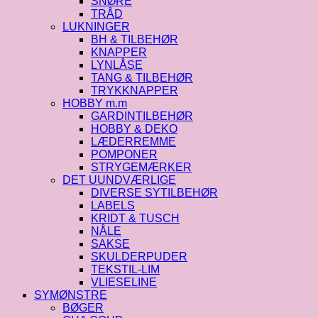
SNØRE
TRÅD
LUKNINGER
BH & TILBEHØR
KNAPPER
LYNLÅSE
TANG & TILBEHØR
TRYKKNAPPER
HOBBY m.m
GARDINTILBEHØR
HOBBY & DEKO
LÆDERREMME
POMPONER
STRYGEMÆRKER
DET UUNDVÆRLIGE
DIVERSE SYTILBEHØR
LABELS
KRIDT & TUSCH
NÅLE
SAKSE
SKULDERPUDER
TEKSTIL-LIM
VLIESELINE
SYMØNSTRE
BØGER