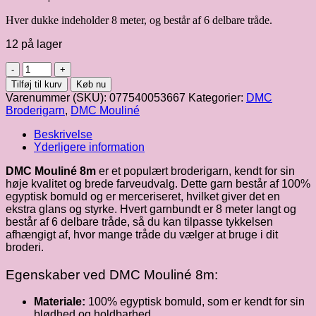
Hver dukke indeholder 8 meter, og består af 6 delbare tråde.
12 på lager
DMC
mouliné
Tilføj til kurv
Køb nu
8m
Varenummer (SKU):
077540053667
Kategorier:
DMC
fv.
Broderigarn
,
DMC Mouliné
3052
antal
Beskrivelse
Yderligere information
DMC Mouliné 8m
er et populært broderigarn, kendt for sin
høje kvalitet og brede farveudvalg. Dette garn består af 100%
egyptisk bomuld og er merceriseret, hvilket giver det en
ekstra glans og styrke. Hvert garnbundt er 8 meter langt og
består af 6 delbare tråde, så du kan tilpasse tykkelsen
afhængigt af, hvor mange tråde du vælger at bruge i dit
broderi.
Egenskaber ved DMC Mouliné 8m:
Materiale:
100% egyptisk bomuld, som er kendt for sin
blødhed og holdbarhed.