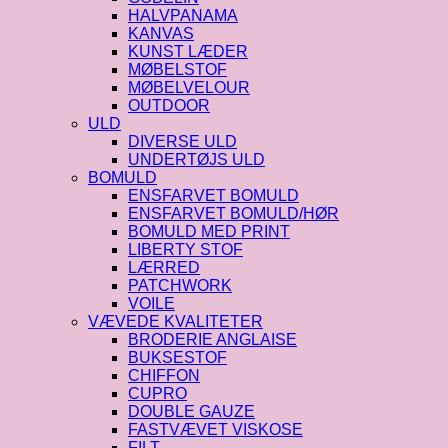
HALVPANAMA
KANVAS
KUNST LÆDER
MØBELSTOF
MØBELVELOUR
OUTDOOR
ULD
DIVERSE ULD
UNDERTØJS ULD
BOMULD
ENSFARVET BOMULD
ENSFARVET BOMULD/HØR
BOMULD MED PRINT
LIBERTY STOF
LÆRRED
PATCHWORK
VOILE
VÆVEDE KVALITETER
BRODERIE ANGLAISE
BUKSESTOF
CHIFFON
CUPRO
DOUBLE GAUZE
FASTVÆVET VISKOSE
FILT