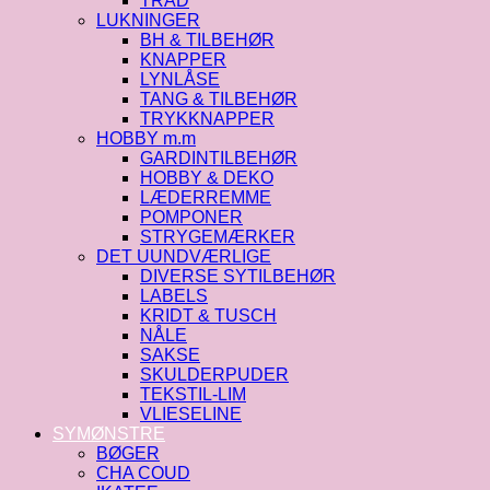
TRÅD
LUKNINGER
BH & TILBEHØR
KNAPPER
LYNLÅSE
TANG & TILBEHØR
TRYKKNAPPER
HOBBY m.m
GARDINTILBEHØR
HOBBY & DEKO
LÆDERREMME
POMPONER
STRYGEMÆRKER
DET UUNDVÆRLIGE
DIVERSE SYTILBEHØR
LABELS
KRIDT & TUSCH
NÅLE
SAKSE
SKULDERPUDER
TEKSTIL-LIM
VLIESELINE
SYMØNSTRE
BØGER
CHA COUD