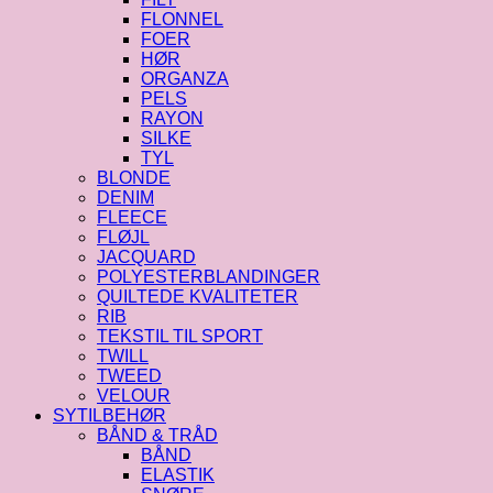
FLONNEL
FOER
HØR
ORGANZA
PELS
RAYON
SILKE
TYL
BLONDE
DENIM
FLEECE
FLØJL
JACQUARD
POLYESTERBLANDINGER
QUILTEDE KVALITETER
RIB
TEKSTIL TIL SPORT
TWILL
TWEED
VELOUR
SYTILBEHØR
BÅND & TRÅD
BÅND
ELASTIK