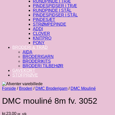
RUNDPINDE I TRÆ
PINDESPIDSER I TRÆ
RUNDPINDE I STÅL
PINDESPIDSER I STÅL
PINDESÆT
STRØMPEPINDE
ADDI
CLOVER
KNITPRO
PONY
BRODERI & TRÅD
AIDA
BRODERIGARN
BRODERIKITS
BRODERI TILBEHØR
GAVEKORT
STOFPRØVE
Forside
/
Broderi
/
DMC Broderigarn
/
DMC Mouliné
DMC mouliné 8m fv. 3052
kr.
23.00
pr. stk