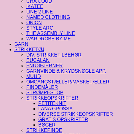
CHA COUD
IKATEE
LINE 2 LINE
NAMED CLOTHING
ONION
STYLE ARC
THE ASSEMBLY LINE
WARDROBE BY ME
GARN
STRIKKETØJ
DIV. STRIKKETILBEHØR
EUCALAN
FNUGFJERNER
GARNVINDE & KRYDSNØGLE APP.
MUUD
OMGANGSTÆLLER/MASKETÆLLER
PINDEMÅLER
STRØMPESTOP
STRIKKEOPSKRIFTER
PETITEKNIT
LANA GROSSA
DIVERSE STRIKKEOPSKRIFTER
GRATIS OPSKRIFTER
BØGER
STRIKKEPINDE