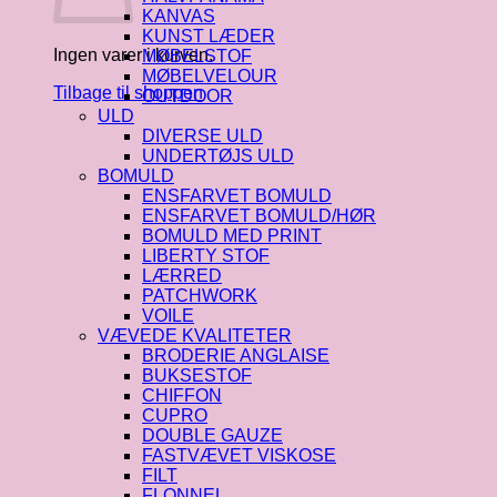
KANVAS
KUNST LÆDER
Ingen varer i kurven.
MØBELSTOF
MØBELVELOUR
Tilbage til shoppen
OUTDOOR
ULD
DIVERSE ULD
UNDERTØJS ULD
BOMULD
ENSFARVET BOMULD
ENSFARVET BOMULD/HØR
BOMULD MED PRINT
LIBERTY STOF
LÆRRED
PATCHWORK
VOILE
VÆVEDE KVALITETER
BRODERIE ANGLAISE
BUKSESTOF
CHIFFON
CUPRO
DOUBLE GAUZE
FASTVÆVET VISKOSE
FILT
FLONNEL