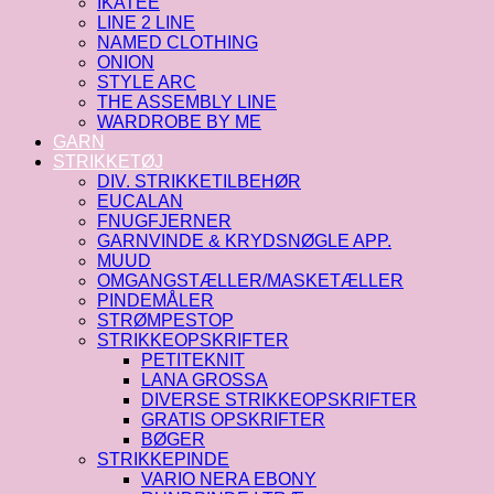
IKATEE
LINE 2 LINE
NAMED CLOTHING
ONION
STYLE ARC
THE ASSEMBLY LINE
WARDROBE BY ME
GARN
STRIKKETØJ
DIV. STRIKKETILBEHØR
EUCALAN
FNUGFJERNER
GARNVINDE & KRYDSNØGLE APP.
MUUD
OMGANGSTÆLLER/MASKETÆLLER
PINDEMÅLER
STRØMPESTOP
STRIKKEOPSKRIFTER
PETITEKNIT
LANA GROSSA
DIVERSE STRIKKEOPSKRIFTER
GRATIS OPSKRIFTER
BØGER
STRIKKEPINDE
VARIO NERA EBONY