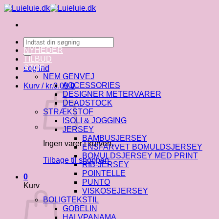
Fortsæt
til
indhold
Søg
efter:
NYHEDER
TILBUD
STOF
Log ind
NEM GENVEJ
ACCESSORIES
Kurv /
kr.
0.00
0
DESIGNER METERVARER
DEADSTOCK
STRÆKSTOF
ISOLI & JOGGING
JERSEY
BAMBUSJERSEY
Ingen varer i kurven.
ENSFARVET BOMULDSJERSEY
BOMULDSJERSEY MED PRINT
Tilbage til shoppen
RIB-JERSEY
POINTELLE
0
PUNTO
Kurv
VISKOSEJERSEY
BOLIGTEKSTIL
GOBELIN
HALVPANAMA