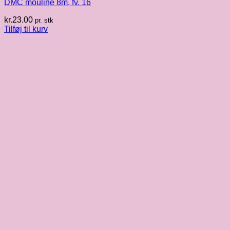
DMC mouliné 8m, fv. 16
kr.
23.00
pr. stk
Tilføj til kurv