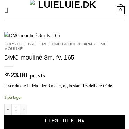
Fortsæt
0
til
indhold
FORSIDE
/
BRODERI
/
DMC BRODERIGARN
/
DMC
MOULINÉ
DMC mouliné 8m, fv. 165
23.00
kr.
pr. stk
Hver dukke indeholder 8 meter, og består af 6 delbare tråde.
3 på lager
DMC mouliné 8m, fv. 165 antal
TILFØJ TIL KURV