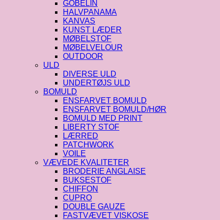
GOBELIN
HALVPANAMA
KANVAS
KUNST LÆDER
MØBELSTOF
MØBELVELOUR
OUTDOOR
ULD
DIVERSE ULD
UNDERTØJS ULD
BOMULD
ENSFARVET BOMULD
ENSFARVET BOMULD/HØR
BOMULD MED PRINT
LIBERTY STOF
LÆRRED
PATCHWORK
VOILE
VÆVEDE KVALITETER
BRODERIE ANGLAISE
BUKSESTOF
CHIFFON
CUPRO
DOUBLE GAUZE
FASTVÆVET VISKOSE