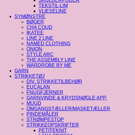
SKULDERPUDER
TEKSTIL-LIM
VLIESELINE
SYMØNSTRE
BØGER
CHA COUD
IKATEE
LINE 2 LINE
NAMED CLOTHING
ONION
STYLE ARC
THE ASSEMBLY LINE
WARDROBE BY ME
GARN
STRIKKETØJ
DIV. STRIKKETILBEHØR
EUCALAN
FNUGFJERNER
GARNVINDE & KRYDSNØGLE APP.
MUUD
OMGANGSTÆLLER/MASKETÆLLER
PINDEMÅLER
STRØMPESTOP
STRIKKEOPSKRIFTER
PETITEKNIT