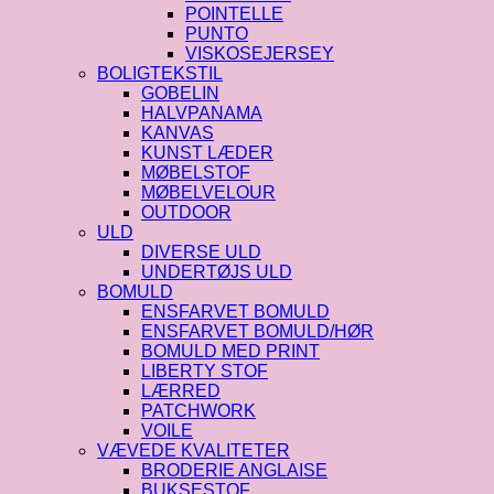
POINTELLE
PUNTO
VISKOSEJERSEY
BOLIGTEKSTIL
GOBELIN
HALVPANAMA
KANVAS
KUNST LÆDER
MØBELSTOF
MØBELVELOUR
OUTDOOR
ULD
DIVERSE ULD
UNDERTØJS ULD
BOMULD
ENSFARVET BOMULD
ENSFARVET BOMULD/HØR
BOMULD MED PRINT
LIBERTY STOF
LÆRRED
PATCHWORK
VOILE
VÆVEDE KVALITETER
BRODERIE ANGLAISE
BUKSESTOF