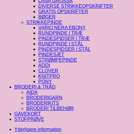
LANA GROSSA
DIVERSE STRIKKEOPSKRIFTER
GRATIS OPSKRIFTER
BØGER
STRIKKEPINDE
VARIO NERA EBONY
RUNDPINDE I TRÆ
PINDESPIDSER I TRÆ
RUNDPINDE I STÅL
PINDESPIDSER I STÅL
PINDESÆT
STRØMPEPINDE
ADDI
CLOVER
KNITPRO
PONY
BRODERI & TRÅD
AIDA
BRODERIGARN
BRODERIKITS
BRODERI TILBEHØR
GAVEKORT
STOFPRØVE
Yderligere information