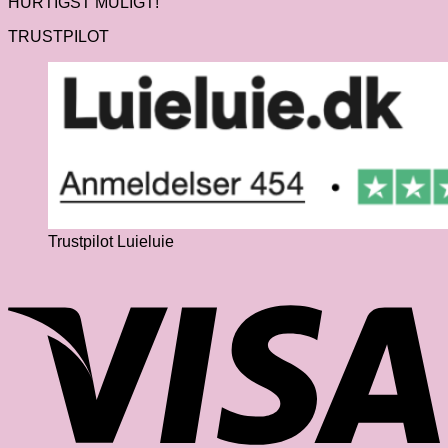
HURTIGST MULIGT!
TRUSTPILOT
Trustpilot Luieluie
V