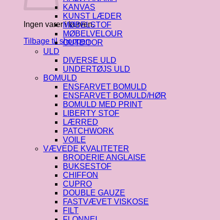
KANVAS
KUNST LÆDER
Ingen varer i kurven.
MØBELSTOF
MØBELVELOUR
Tilbage til shoppen
OUTDOOR
ULD
DIVERSE ULD
UNDERTØJS ULD
BOMULD
ENSFARVET BOMULD
ENSFARVET BOMULD/HØR
BOMULD MED PRINT
LIBERTY STOF
LÆRRED
PATCHWORK
VOILE
VÆVEDE KVALITETER
BRODERIE ANGLAISE
BUKSESTOF
CHIFFON
CUPRO
DOUBLE GAUZE
FASTVÆVET VISKOSE
FILT
FLONNEL