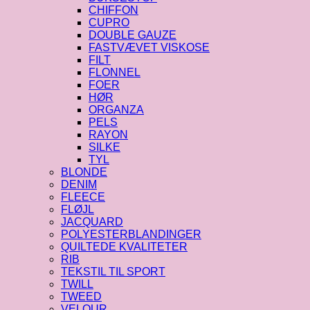
CHIFFON
CUPRO
DOUBLE GAUZE
FASTVÆVET VISKOSE
FILT
FLONNEL
FOER
HØR
ORGANZA
PELS
RAYON
SILKE
TYL
BLONDE
DENIM
FLEECE
FLØJL
JACQUARD
POLYESTERBLANDINGER
QUILTEDE KVALITETER
RIB
TEKSTIL TIL SPORT
TWILL
TWEED
VELOUR