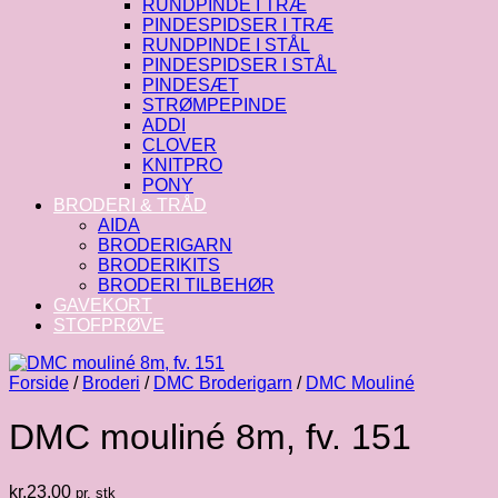
RUNDPINDE I TRÆ
PINDESPIDSER I TRÆ
RUNDPINDE I STÅL
PINDESPIDSER I STÅL
PINDESÆT
STRØMPEPINDE
ADDI
CLOVER
KNITPRO
PONY
BRODERI & TRÅD
AIDA
BRODERIGARN
BRODERIKITS
BRODERI TILBEHØR
GAVEKORT
STOFPRØVE
Forside
/
Broderi
/
DMC Broderigarn
/
DMC Mouliné
DMC mouliné 8m, fv. 151
kr.
23.00
pr. stk