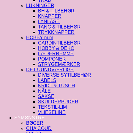
TRÅD
LUKNINGER
BH & TILBEHØR
KNAPPER
LYNLÅSE
TANG & TILBEHØR
TRYKKNAPPER
HOBBY m.m
GARDINTILBEHØR
HOBBY & DEKO
LÆDERREMME
POMPONER
STRYGEMÆRKER
DET UUNDVÆRLIGE
DIVERSE SYTILBEHØR
LABELS
KRIDT & TUSCH
NÅLE
SAKSE
SKULDERPUDER
TEKSTIL-LIM
VLIESELINE
SYMØNSTRE
BØGER
CHA COUD