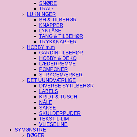
SNØRE
TRÅD
LUKNINGER
BH & TILBEHØR
KNAPPER
LYNLÅSE
TANG & TILBEHØR
TRYKKNAPPER
HOBBY m.m
GARDINTILBEHØR
HOBBY & DEKO
LÆDERREMME
POMPONER
STRYGEMÆRKER
DET UUNDVÆRLIGE
DIVERSE SYTILBEHØR
LABELS
KRIDT & TUSCH
NÅLE
SAKSE
SKULDERPUDER
TEKSTIL-LIM
VLIESELINE
SYMØNSTRE
BØGER