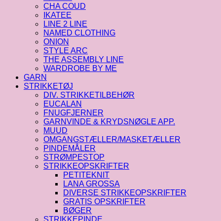
CHA COUD
IKATEE
LINE 2 LINE
NAMED CLOTHING
ONION
STYLE ARC
THE ASSEMBLY LINE
WARDROBE BY ME
GARN
STRIKKETØJ
DIV. STRIKKETILBEHØR
EUCALAN
FNUGFJERNER
GARNVINDE & KRYDSNØGLE APP.
MUUD
OMGANGSTÆLLER/MASKETÆLLER
PINDEMÅLER
STRØMPESTOP
STRIKKEOPSKRIFTER
PETITEKNIT
LANA GROSSA
DIVERSE STRIKKEOPSKRIFTER
GRATIS OPSKRIFTER
BØGER
STRIKKEPINDE