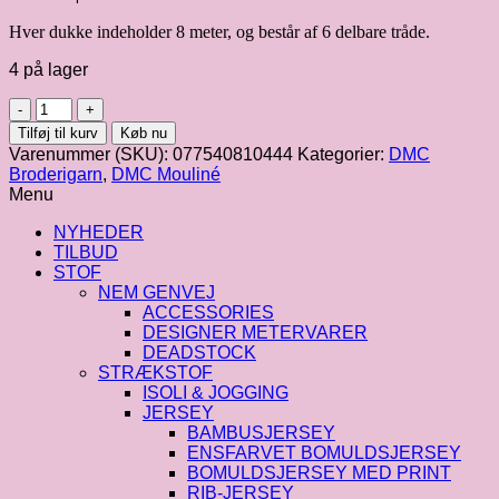
Hver dukke indeholder 8 meter, og består af 6 delbare tråde.
4 på lager
DMC
mouliné
Tilføj til kurv
Køb nu
8m,
Varenummer (SKU):
077540810444
Kategorier:
DMC
fv.
Broderigarn
,
DMC Mouliné
151
Menu
antal
NYHEDER
TILBUD
STOF
NEM GENVEJ
ACCESSORIES
DESIGNER METERVARER
DEADSTOCK
STRÆKSTOF
ISOLI & JOGGING
JERSEY
BAMBUSJERSEY
ENSFARVET BOMULDSJERSEY
BOMULDSJERSEY MED PRINT
RIB-JERSEY