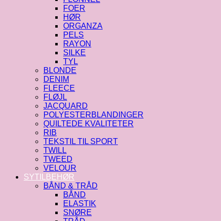
FOER
HØR
ORGANZA
PELS
RAYON
SILKE
TYL
BLONDE
DENIM
FLEECE
FLØJL
JACQUARD
POLYESTERBLANDINGER
QUILTEDE KVALITETER
RIB
TEKSTIL TIL SPORT
TWILL
TWEED
VELOUR
SYTILBEHØR
BÅND & TRÅD
BÅND
ELASTIK
SNØRE