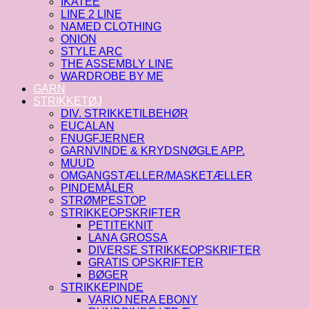
IKATEE
LINE 2 LINE
NAMED CLOTHING
ONION
STYLE ARC
THE ASSEMBLY LINE
WARDROBE BY ME
GARN
STRIKKETØJ
DIV. STRIKKETILBEHØR
EUCALAN
FNUGFJERNER
GARNVINDE & KRYDSNØGLE APP.
MUUD
OMGANGSTÆLLER/MASKETÆLLER
PINDEMÅLER
STRØMPESTOP
STRIKKEOPSKRIFTER
PETITEKNIT
LANA GROSSA
DIVERSE STRIKKEOPSKRIFTER
GRATIS OPSKRIFTER
BØGER
STRIKKEPINDE
VARIO NERA EBONY