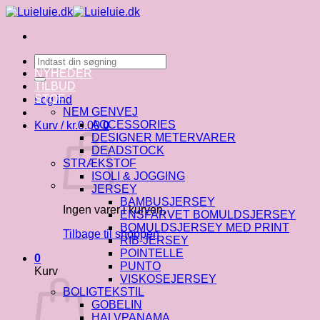
Fortsæt
til
indhold
Søg
efter:
NYHEDER
TILBUD
STOF
Log ind
NEM GENVEJ
ACCESSORIES
Kurv /
kr.
0.00
0
DESIGNER METERVARER
DEADSTOCK
STRÆKSTOF
ISOLI & JOGGING
JERSEY
BAMBUSJERSEY
Ingen varer i kurven.
ENSFARVET BOMULDSJERSEY
BOMULDSJERSEY MED PRINT
Tilbage til shoppen
RIB-JERSEY
POINTELLE
0
PUNTO
Kurv
VISKOSEJERSEY
BOLIGTEKSTIL
GOBELIN
HALVPANAMA