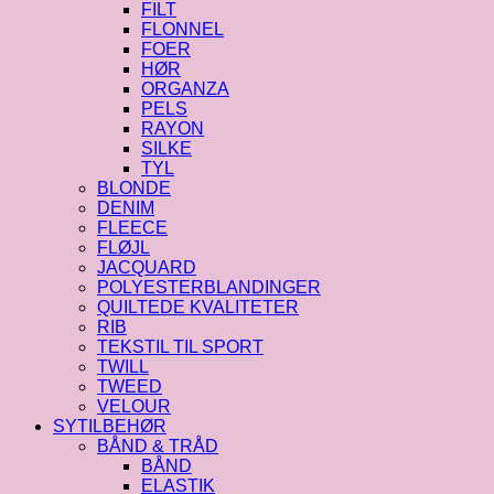
FILT
FLONNEL
FOER
HØR
ORGANZA
PELS
RAYON
SILKE
TYL
BLONDE
DENIM
FLEECE
FLØJL
JACQUARD
POLYESTERBLANDINGER
QUILTEDE KVALITETER
RIB
TEKSTIL TIL SPORT
TWILL
TWEED
VELOUR
SYTILBEHØR
BÅND & TRÅD
BÅND
ELASTIK