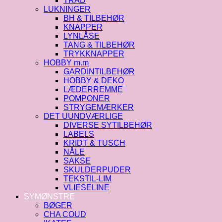
TRÅD
LUKNINGER
BH & TILBEHØR
KNAPPER
LYNLÅSE
TANG & TILBEHØR
TRYKKNAPPER
HOBBY m.m
GARDINTILBEHØR
HOBBY & DEKO
LÆDERREMME
POMPONER
STRYGEMÆRKER
DET UUNDVÆRLIGE
DIVERSE SYTILBEHØR
LABELS
KRIDT & TUSCH
NÅLE
SAKSE
SKULDERPUDER
TEKSTIL-LIM
VLIESELINE
SYMØNSTRE
BØGER
CHA COUD