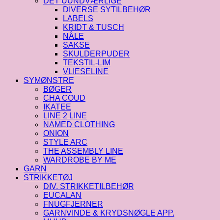
DET UUNDVÆRLIGE
DIVERSE SYTILBEHØR
LABELS
KRIDT & TUSCH
NÅLE
SAKSE
SKULDERPUDER
TEKSTIL-LIM
VLIESELINE
SYMØNSTRE
BØGER
CHA COUD
IKATEE
LINE 2 LINE
NAMED CLOTHING
ONION
STYLE ARC
THE ASSEMBLY LINE
WARDROBE BY ME
GARN
STRIKKETØJ
DIV. STRIKKETILBEHØR
EUCALAN
FNUGFJERNER
GARNVINDE & KRYDSNØGLE APP.