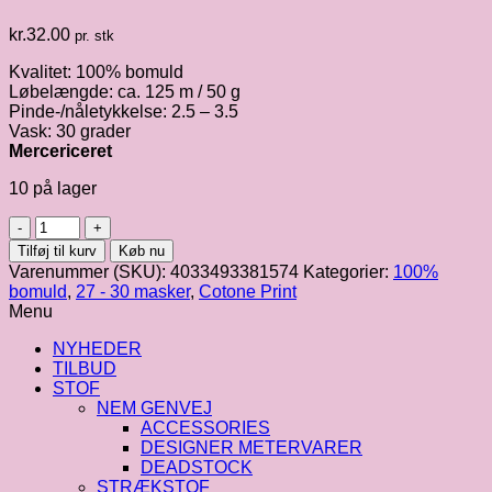
kr.
32.00
pr. stk
Kvalitet: 100% bomuld
Løbelængde: ca. 125 m / 50 g
Pinde-/nåletykkelse: 2.5 – 3.5
Vask: 30 grader
Mercericeret
10 på lager
Cotone
Print
Tilføj til kurv
Køb nu
|
Varenummer (SKU):
4033493381574
Kategorier:
100%
Merceriseret
bomuld
,
27 - 30 masker
,
Cotone Print
bomuld
Menu
fv.
362
NYHEDER
antal
TILBUD
STOF
NEM GENVEJ
ACCESSORIES
DESIGNER METERVARER
DEADSTOCK
STRÆKSTOF