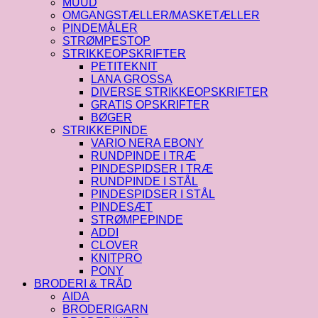
MUUD
OMGANGSTÆLLER/MASKETÆLLER
PINDEMÅLER
STRØMPESTOP
STRIKKEOPSKRIFTER
PETITEKNIT
LANA GROSSA
DIVERSE STRIKKEOPSKRIFTER
GRATIS OPSKRIFTER
BØGER
STRIKKEPINDE
VARIO NERA EBONY
RUNDPINDE I TRÆ
PINDESPIDSER I TRÆ
RUNDPINDE I STÅL
PINDESPIDSER I STÅL
PINDESÆT
STRØMPEPINDE
ADDI
CLOVER
KNITPRO
PONY
BRODERI & TRÅD
AIDA
BRODERIGARN