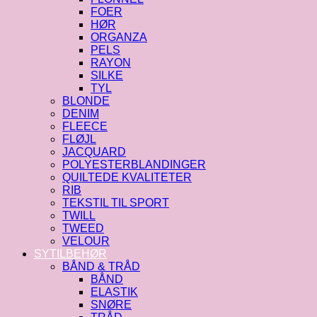
FOER
HØR
ORGANZA
PELS
RAYON
SILKE
TYL
BLONDE
DENIM
FLEECE
FLØJL
JACQUARD
POLYESTERBLANDINGER
QUILTEDE KVALITETER
RIB
TEKSTIL TIL SPORT
TWILL
TWEED
VELOUR
SYTILBEHØR
BÅND & TRÅD
BÅND
ELASTIK
SNØRE