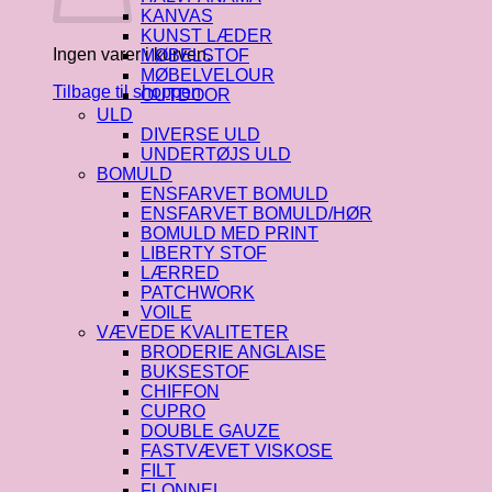
KANVAS
KUNST LÆDER
Ingen varer i kurven.
MØBELSTOF
MØBELVELOUR
Tilbage til shoppen
OUTDOOR
ULD
DIVERSE ULD
UNDERTØJS ULD
BOMULD
ENSFARVET BOMULD
ENSFARVET BOMULD/HØR
BOMULD MED PRINT
LIBERTY STOF
LÆRRED
PATCHWORK
VOILE
VÆVEDE KVALITETER
BRODERIE ANGLAISE
BUKSESTOF
CHIFFON
CUPRO
DOUBLE GAUZE
FASTVÆVET VISKOSE
FILT
FLONNEL