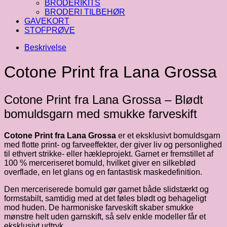
BRODERIKITS
BRODERI TILBEHØR
GAVEKORT
STOFPRØVE
Beskrivelse
Cotone Print fra Lana Grossa
Cotone Print fra Lana Grossa – Blødt
bomuldsgarn med smukke farveskift
Cotone Print fra Lana Grossa
er et eksklusivt bomuldsgarn
med flotte print- og farveeffekter, der giver liv og personlighed
til ethvert strikke- eller hækleprojekt. Garnet er fremstillet af
100 % merceriseret bomuld, hvilket giver en silkeblød
overflade, en let glans og en fantastisk maskedefinition.
Den merceriserede bomuld gør garnet både slidstærkt og
formstabilt, samtidig med at det føles blødt og behageligt
mod huden. De harmoniske farveskift skaber smukke
mønstre helt uden garnskift, så selv enkle modeller får et
eksklusivt udtryk.