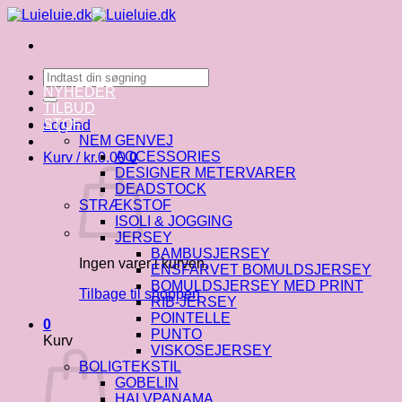
Fortsæt
til
indhold
Søg
efter:
NYHEDER
TILBUD
STOF
Log ind
NEM GENVEJ
ACCESSORIES
Kurv /
kr.
0.00
0
DESIGNER METERVARER
DEADSTOCK
STRÆKSTOF
ISOLI & JOGGING
JERSEY
BAMBUSJERSEY
Ingen varer i kurven.
ENSFARVET BOMULDSJERSEY
BOMULDSJERSEY MED PRINT
Tilbage til shoppen
RIB-JERSEY
POINTELLE
0
PUNTO
Kurv
VISKOSEJERSEY
BOLIGTEKSTIL
GOBELIN
HALVPANAMA