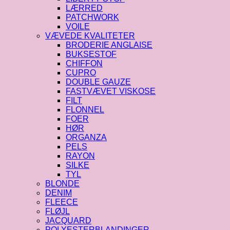
LÆRRED
PATCHWORK
VOILE
VÆVEDE KVALITETER
BRODERIE ANGLAISE
BUKSESTOF
CHIFFON
CUPRO
DOUBLE GAUZE
FASTVÆVET VISKOSE
FILT
FLONNEL
FOER
HØR
ORGANZA
PELS
RAYON
SILKE
TYL
BLONDE
DENIM
FLEECE
FLØJL
JACQUARD
POLYESTERBLANDINGER