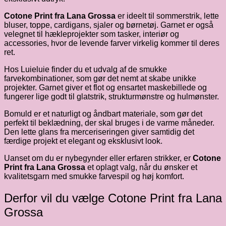
Cotone Print fra Lana Grossa
er ideelt til sommerstrik, lette
bluser, toppe, cardigans, sjaler og børnetøj. Garnet er også
velegnet til hækleprojekter som tasker, interiør og
accessories, hvor de levende farver virkelig kommer til deres
ret.
Hos Luieluie finder du et udvalg af de smukke
farvekombinationer, som gør det nemt at skabe unikke
projekter. Garnet giver et flot og ensartet maskebillede og
fungerer lige godt til glatstrik, strukturmønstre og hulmønster.
Bomuld er et naturligt og åndbart materiale, som gør det
perfekt til beklædning, der skal bruges i de varme måneder.
Den lette glans fra merceriseringen giver samtidig det
færdige projekt et elegant og eksklusivt look.
Uanset om du er nybegynder eller erfaren strikker, er
Cotone
Print fra Lana Grossa
et oplagt valg, når du ønsker et
kvalitetsgarn med smukke farvespil og høj komfort.
Derfor vil du vælge Cotone Print fra Lana
Grossa