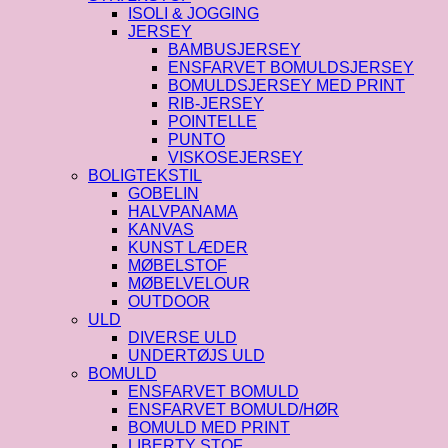
ISOLI & JOGGING
JERSEY
BAMBUSJERSEY
ENSFARVET BOMULDSJERSEY
BOMULDSJERSEY MED PRINT
RIB-JERSEY
POINTELLE
PUNTO
VISKOSEJERSEY
BOLIGTEKSTIL
GOBELIN
HALVPANAMA
KANVAS
KUNST LÆDER
MØBELSTOF
MØBELVELOUR
OUTDOOR
ULD
DIVERSE ULD
UNDERTØJS ULD
BOMULD
ENSFARVET BOMULD
ENSFARVET BOMULD/HØR
BOMULD MED PRINT
LIBERTY STOF