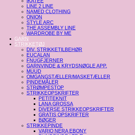
IKATEE
LINE 2 LINE
NAMED CLOTHING
ONION
STYLE ARC
THE ASSEMBLY LINE
WARDROBE BY ME
GARN
STRIKKETØJ
DIV. STRIKKETILBEHØR
EUCALAN
FNUGFJERNER
GARNVINDE & KRYDSNØGLE APP.
MUUD
OMGANGSTÆLLER/MASKETÆLLER
PINDEMÅLER
STRØMPESTOP
STRIKKEOPSKRIFTER
PETITEKNIT
LANA GROSSA
DIVERSE STRIKKEOPSKRIFTER
GRATIS OPSKRIFTER
BØGER
STRIKKEPINDE
VARIO NERA EBONY