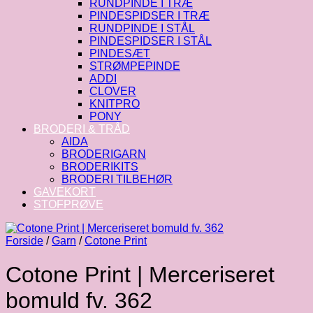
RUNDPINDE I TRÆ
PINDESPIDSER I TRÆ
RUNDPINDE I STÅL
PINDESPIDSER I STÅL
PINDESÆT
STRØMPEPINDE
ADDI
CLOVER
KNITPRO
PONY
BRODERI & TRÅD
AIDA
BRODERIGARN
BRODERIKITS
BRODERI TILBEHØR
GAVEKORT
STOFPRØVE
Forside
/
Garn
/
Cotone Print
Cotone Print | Merceriseret
bomuld fv. 362