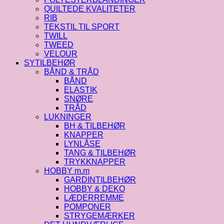
QUILTEDE KVALITETER
RIB
TEKSTIL TIL SPORT
TWILL
TWEED
VELOUR
SYTILBEHØR
BÅND & TRÅD
BÅND
ELASTIK
SNØRE
TRÅD
LUKNINGER
BH & TILBEHØR
KNAPPER
LYNLÅSE
TANG & TILBEHØR
TRYKKNAPPER
HOBBY m.m
GARDINTILBEHØR
HOBBY & DEKO
LÆDERREMME
POMPONER
STRYGEMÆRKER