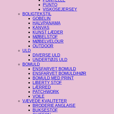
POINTELLE
PUNTO
VISKOSEJERSEY
BOLIGTEKSTIL
GOBELIN
HALVPANAMA
KANVAS
KUNST LÆDER
MØBELSTOF
MØBELVELOUR
OUTDOOR
ULD
DIVERSE ULD
UNDERTØJS ULD
BOMULD
ENSFARVET BOMULD
ENSFARVET BOMULD/HØR
BOMULD MED PRINT
LIBERTY STOF
LÆRRED
PATCHWORK
VOILE
VÆVEDE KVALITETER
BRODERIE ANGLAISE
BUKSESTOF