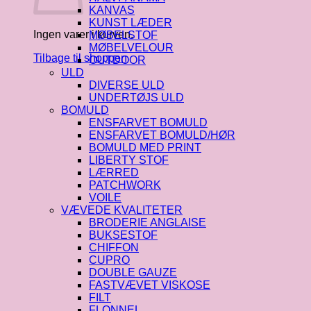
KANVAS
KUNST LÆDER
Ingen varer i kurven.
MØBELSTOF
MØBELVELOUR
Tilbage til shoppen
OUTDOOR
ULD
DIVERSE ULD
UNDERTØJS ULD
BOMULD
ENSFARVET BOMULD
ENSFARVET BOMULD/HØR
BOMULD MED PRINT
LIBERTY STOF
LÆRRED
PATCHWORK
VOILE
VÆVEDE KVALITETER
BRODERIE ANGLAISE
BUKSESTOF
CHIFFON
CUPRO
DOUBLE GAUZE
FASTVÆVET VISKOSE
FILT
FLONNEL