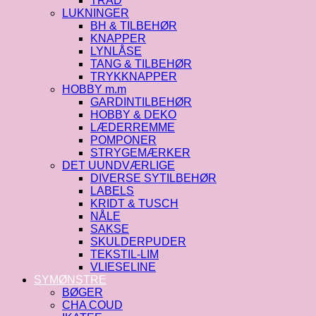
TRÅD
LUKNINGER
BH & TILBEHØR
KNAPPER
LYNLÅSE
TANG & TILBEHØR
TRYKKNAPPER
HOBBY m.m
GARDINTILBEHØR
HOBBY & DEKO
LÆDERREMME
POMPONER
STRYGEMÆRKER
DET UUNDVÆRLIGE
DIVERSE SYTILBEHØR
LABELS
KRIDT & TUSCH
NÅLE
SAKSE
SKULDERPUDER
TEKSTIL-LIM
VLIESELINE
SYMØNSTRE
BØGER
CHA COUD