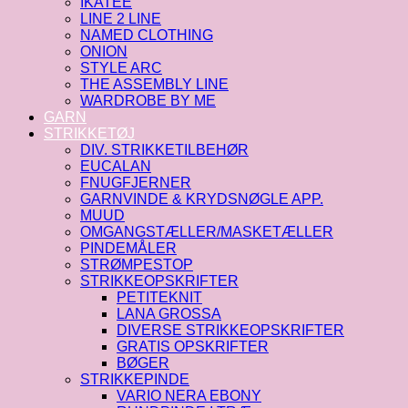
IKATEE
LINE 2 LINE
NAMED CLOTHING
ONION
STYLE ARC
THE ASSEMBLY LINE
WARDROBE BY ME
GARN
STRIKKETØJ
DIV. STRIKKETILBEHØR
EUCALAN
FNUGFJERNER
GARNVINDE & KRYDSNØGLE APP.
MUUD
OMGANGSTÆLLER/MASKETÆLLER
PINDEMÅLER
STRØMPESTOP
STRIKKEOPSKRIFTER
PETITEKNIT
LANA GROSSA
DIVERSE STRIKKEOPSKRIFTER
GRATIS OPSKRIFTER
BØGER
STRIKKEPINDE
VARIO NERA EBONY