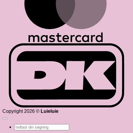
D
Copyright 2026 ©
Luieluie
Søg
efter: