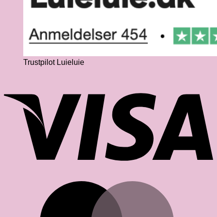
Trustpilot Luieluie
V
M