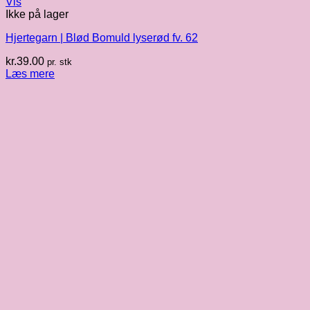
Vis
Ikke på lager
Hjertegarn | Blød Bomuld lyserød fv. 62
kr.
39.00
pr. stk
Læs mere