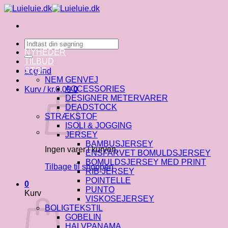
Fortsæt
til
indhold
Søg
efter:
NYHEDER
TILBUD
STOF
Log ind
NEM GENVEJ
ACCESSORIES
Kurv /
kr.
0.00
0
DESIGNER METERVARER
DEADSTOCK
STRÆKSTOF
ISOLI & JOGGING
JERSEY
BAMBUSJERSEY
Ingen varer i kurven.
ENSFARVET BOMULDSJERSEY
BOMULDSJERSEY MED PRINT
Tilbage til shoppen
RIB-JERSEY
POINTELLE
0
PUNTO
Kurv
VISKOSEJERSEY
BOLIGTEKSTIL
GOBELIN
HALVPANAMA