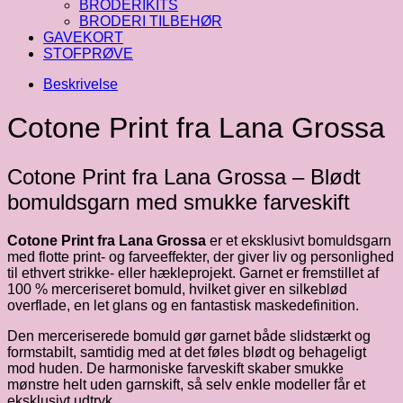
BRODERIKITS
BRODERI TILBEHØR
GAVEKORT
STOFPRØVE
Beskrivelse
Cotone Print fra Lana Grossa
Cotone Print fra Lana Grossa – Blødt
bomuldsgarn med smukke farveskift
Cotone Print fra Lana Grossa
er et eksklusivt bomuldsgarn
med flotte print- og farveeffekter, der giver liv og personlighed
til ethvert strikke- eller hækleprojekt. Garnet er fremstillet af
100 % merceriseret bomuld, hvilket giver en silkeblød
overflade, en let glans og en fantastisk maskedefinition.
Den merceriserede bomuld gør garnet både slidstærkt og
formstabilt, samtidig med at det føles blødt og behageligt
mod huden. De harmoniske farveskift skaber smukke
mønstre helt uden garnskift, så selv enkle modeller får et
eksklusivt udtryk.