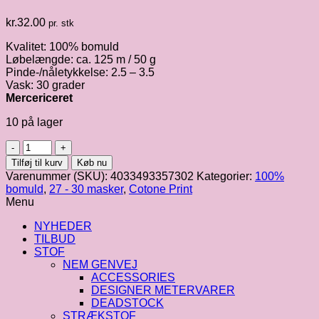
kr.
32.00
pr. stk
Kvalitet: 100% bomuld
Løbelængde: ca. 125 m / 50 g
Pinde-/nåletykkelse: 2.5 – 3.5
Vask: 30 grader
Mercericeret
10 på lager
Cotone
Print
Tilføj til kurv
Køb nu
|
Varenummer (SKU):
4033493357302
Kategorier:
100%
Merceriseret
bomuld
,
27 - 30 masker
,
Cotone Print
bomuld
Menu
fv.
356
NYHEDER
antal
TILBUD
STOF
NEM GENVEJ
ACCESSORIES
DESIGNER METERVARER
DEADSTOCK
STRÆKSTOF