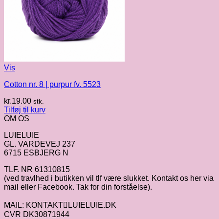
Vis
Cotton nr. 8 | purpur fv. 5523
kr.
19.00
stk.
Tilføj til kurv
OM OS
LUIELUIE
GL. VARDEVEJ 237
6715 ESBJERG N
TLF. NR 61310815
(ved travlhed i butikken vil tlf være slukket. Kontakt os her via
mail eller Facebook. Tak for din forståelse).
MAIL: KONTAKTLUIELUIE.DK
CVR DK30871944