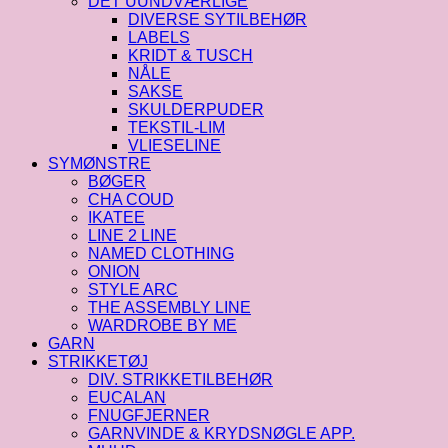
DET UUNDVÆRLIGE
DIVERSE SYTILBEHØR
LABELS
KRIDT & TUSCH
NÅLE
SAKSE
SKULDERPUDER
TEKSTIL-LIM
VLIESELINE
SYMØNSTRE
BØGER
CHA COUD
IKATEE
LINE 2 LINE
NAMED CLOTHING
ONION
STYLE ARC
THE ASSEMBLY LINE
WARDROBE BY ME
GARN
STRIKKETØJ
DIV. STRIKKETILBEHØR
EUCALAN
FNUGFJERNER
GARNVINDE & KRYDSNØGLE APP.