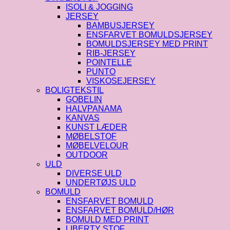
ISOLI & JOGGING
JERSEY
BAMBUSJERSEY
ENSFARVET BOMULDSJERSEY
BOMULDSJERSEY MED PRINT
RIB-JERSEY
POINTELLE
PUNTO
VISKOSEJERSEY
BOLIGTEKSTIL
GOBELIN
HALVPANAMA
KANVAS
KUNST LÆDER
MØBELSTOF
MØBELVELOUR
OUTDOOR
ULD
DIVERSE ULD
UNDERTØJS ULD
BOMULD
ENSFARVET BOMULD
ENSFARVET BOMULD/HØR
BOMULD MED PRINT
LIBERTY STOF