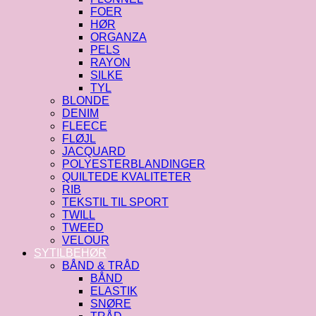
FOER
HØR
ORGANZA
PELS
RAYON
SILKE
TYL
BLONDE
DENIM
FLEECE
FLØJL
JACQUARD
POLYESTERBLANDINGER
QUILTEDE KVALITETER
RIB
TEKSTIL TIL SPORT
TWILL
TWEED
VELOUR
SYTILBEHØR
BÅND & TRÅD
BÅND
ELASTIK
SNØRE