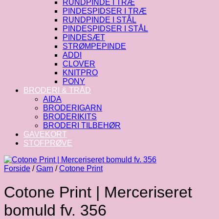
RUNDPINDE I TRÆ
PINDESPIDSER I TRÆ
RUNDPINDE I STÅL
PINDESPIDSER I STÅL
PINDESÆT
STRØMPEPINDE
ADDI
CLOVER
KNITPRO
PONY
BRODERI & TRÅD
AIDA
BRODERIGARN
BRODERIKITS
BRODERI TILBEHØR
GAVEKORT
STOFPRØVE
Forside
/
Garn
/
Cotone Print
Cotone Print | Merceriseret
bomuld fv. 356