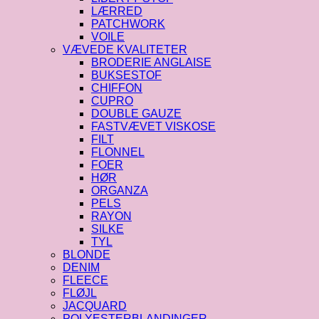
LÆRRED
PATCHWORK
VOILE
VÆVEDE KVALITETER
BRODERIE ANGLAISE
BUKSESTOF
CHIFFON
CUPRO
DOUBLE GAUZE
FASTVÆVET VISKOSE
FILT
FLONNEL
FOER
HØR
ORGANZA
PELS
RAYON
SILKE
TYL
BLONDE
DENIM
FLEECE
FLØJL
JACQUARD
POLYESTERBLANDINGER