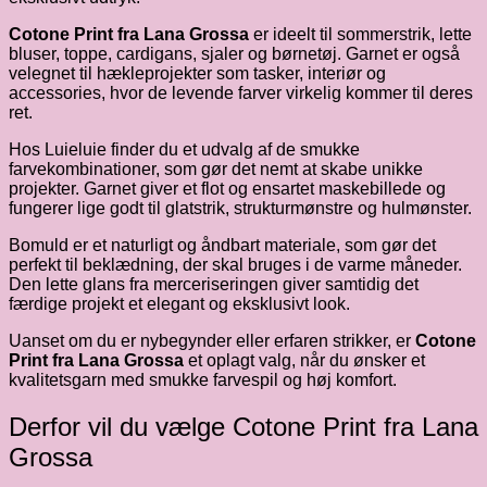
Cotone Print fra Lana Grossa
er ideelt til sommerstrik, lette
bluser, toppe, cardigans, sjaler og børnetøj. Garnet er også
velegnet til hækleprojekter som tasker, interiør og
accessories, hvor de levende farver virkelig kommer til deres
ret.
Hos Luieluie finder du et udvalg af de smukke
farvekombinationer, som gør det nemt at skabe unikke
projekter. Garnet giver et flot og ensartet maskebillede og
fungerer lige godt til glatstrik, strukturmønstre og hulmønster.
Bomuld er et naturligt og åndbart materiale, som gør det
perfekt til beklædning, der skal bruges i de varme måneder.
Den lette glans fra merceriseringen giver samtidig det
færdige projekt et elegant og eksklusivt look.
Uanset om du er nybegynder eller erfaren strikker, er
Cotone
Print fra Lana Grossa
et oplagt valg, når du ønsker et
kvalitetsgarn med smukke farvespil og høj komfort.
Derfor vil du vælge Cotone Print fra Lana
Grossa