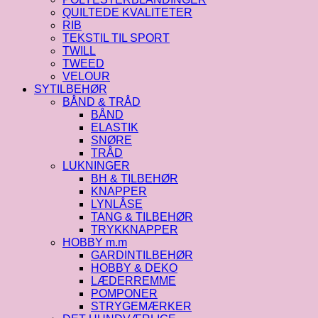
QUILTEDE KVALITETER
RIB
TEKSTIL TIL SPORT
TWILL
TWEED
VELOUR
SYTILBEHØR
BÅND & TRÅD
BÅND
ELASTIK
SNØRE
TRÅD
LUKNINGER
BH & TILBEHØR
KNAPPER
LYNLÅSE
TANG & TILBEHØR
TRYKKNAPPER
HOBBY m.m
GARDINTILBEHØR
HOBBY & DEKO
LÆDERREMME
POMPONER
STRYGEMÆRKER