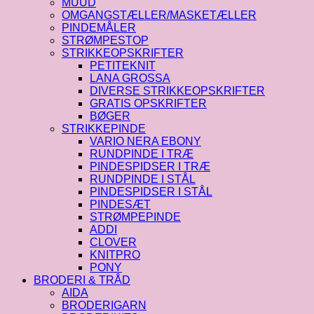
MUUD
OMGANGSTÆLLER/MASKETÆLLER
PINDEMÅLER
STRØMPESTOP
STRIKKEOPSKRIFTER
PETITEKNIT
LANA GROSSA
DIVERSE STRIKKEOPSKRIFTER
GRATIS OPSKRIFTER
BØGER
STRIKKEPINDE
VARIO NERA EBONY
RUNDPINDE I TRÆ
PINDESPIDSER I TRÆ
RUNDPINDE I STÅL
PINDESPIDSER I STÅL
PINDESÆT
STRØMPEPINDE
ADDI
CLOVER
KNITPRO
PONY
BRODERI & TRÅD
AIDA
BRODERIGARN