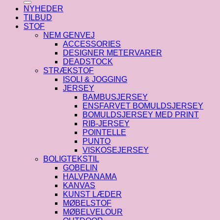
NYHEDER
TILBUD
STOF
NEM GENVEJ
ACCESSORIES
DESIGNER METERVARER
DEADSTOCK
STRÆKSTOF
ISOLI & JOGGING
JERSEY
BAMBUSJERSEY
ENSFARVET BOMULDSJERSEY
BOMULDSJERSEY MED PRINT
RIB-JERSEY
POINTELLE
PUNTO
VISKOSEJERSEY
BOLIGTEKSTIL
GOBELIN
HALVPANAMA
KANVAS
KUNST LÆDER
MØBELSTOF
MØBELVELOUR