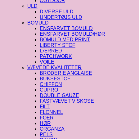
OUTDOOR
ULD
DIVERSE ULD
UNDERTØJS ULD
BOMULD
ENSFARVET BOMULD
ENSFARVET BOMULD/HØR
BOMULD MED PRINT
LIBERTY STOF
LÆRRED
PATCHWORK
VOILE
VÆVEDE KVALITETER
BRODERIE ANGLAISE
BUKSESTOF
CHIFFON
CUPRO
DOUBLE GAUZE
FASTVÆVET VISKOSE
FILT
FLONNEL
FOER
HØR
ORGANZA
PELS