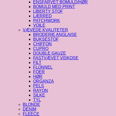
ENSFARVET BOMULD/HØR
BOMULD MED PRINT
LIBERTY STOF
LÆRRED
PATCHWORK
VOILE
VÆVEDE KVALITETER
BRODERIE ANGLAISE
BUKSESTOF
CHIFFON
CUPRO
DOUBLE GAUZE
FASTVÆVET VISKOSE
FILT
FLONNEL
FOER
HØR
ORGANZA
PELS
RAYON
SILKE
TYL
BLONDE
DENIM
FLEECE