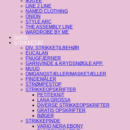
IKATEE
LINE 2 LINE
NAMED CLOTHING
ONION
STYLE ARC
THE ASSEMBLY LINE
WARDROBE BY ME
GARN
STRIKKETØJ
DIV. STRIKKETILBEHØR
EUCALAN
FNUGFJERNER
GARNVINDE & KRYDSNØGLE APP.
MUUD
OMGANGSTÆLLER/MASKETÆLLER
PINDEMÅLER
STRØMPESTOP
STRIKKEOPSKRIFTER
PETITEKNIT
LANA GROSSA
DIVERSE STRIKKEOPSKRIFTER
GRATIS OPSKRIFTER
BØGER
STRIKKEPINDE
VARIO NERA EBONY