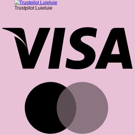
Trustpilot Luieluie
V
M