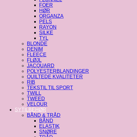
FOER
HØR
ORGANZA
PELS
RAYON
SILKE
TYL
BLONDE
DENIM
FLEECE
FLØJL
JACQUARD
POLYESTERBLANDINGER
QUILTEDE KVALITETER
RIB
TEKSTIL TIL SPORT
TWILL
TWEED
VELOUR
SYTILBEHØR
BÅND & TRÅD
BÅND
ELASTIK
SNØRE