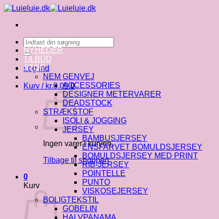
Fortsæt
til
indhold
Søg
efter:
NYHEDER
TILBUD
STOF
Log ind
NEM GENVEJ
ACCESSORIES
Kurv /
kr.
0.00
0
DESIGNER METERVARER
DEADSTOCK
STRÆKSTOF
ISOLI & JOGGING
JERSEY
BAMBUSJERSEY
Ingen varer i kurven.
ENSFARVET BOMULDSJERSEY
BOMULDSJERSEY MED PRINT
Tilbage til shoppen
RIB-JERSEY
POINTELLE
0
PUNTO
Kurv
VISKOSEJERSEY
BOLIGTEKSTIL
GOBELIN
HALVPANAMA