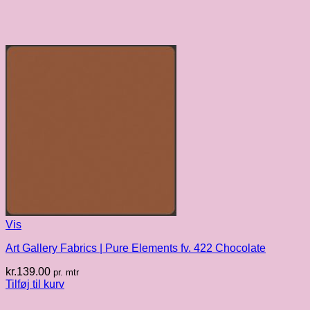
Vis
Art Gallery Fabrics | Pure Elements fv. 422 Chocolate
kr.
139.00
pr. mtr
Tilføj til kurv