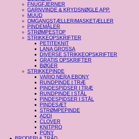
FNUGFJERNER
GARNVINDE & KRYDSNØGLE APP.
MUUD
OMGANGSTÆLLER/MASKETÆLLER
PINDEMÅLER
STRØMPESTOP
STRIKKEOPSKRIFTER
PETITEKNIT
LANA GROSSA
DIVERSE STRIKKEOPSKRIFTER
GRATIS OPSKRIFTER
BØGER
STRIKKEPINDE
VARIO NERA EBONY
RUNDPINDE I TRÆ
PINDESPIDSER I TRÆ
RUNDPINDE I STÅL
PINDESPIDSER I STÅL
PINDESÆT
STRØMPEPINDE
ADDI
CLOVER
KNITPRO
PONY
BRODERI & TRÅD