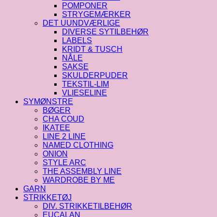
POMPONER
STRYGEMÆRKER
DET UUNDVÆRLIGE
DIVERSE SYTILBEHØR
LABELS
KRIDT & TUSCH
NÅLE
SAKSE
SKULDERPUDER
TEKSTIL-LIM
VLIESELINE
SYMØNSTRE
BØGER
CHA COUD
IKATEE
LINE 2 LINE
NAMED CLOTHING
ONION
STYLE ARC
THE ASSEMBLY LINE
WARDROBE BY ME
GARN
STRIKKETØJ
DIV. STRIKKETILBEHØR
EUCALAN