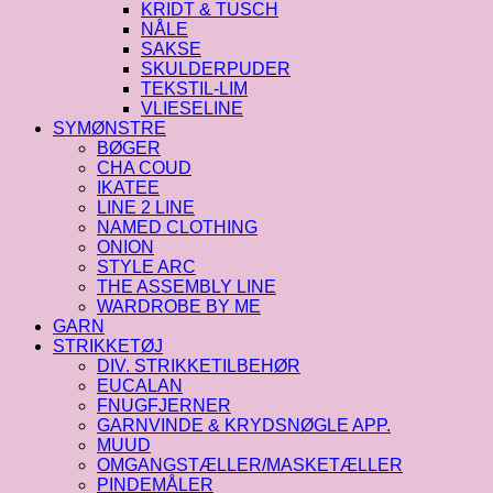
KRIDT & TUSCH
NÅLE
SAKSE
SKULDERPUDER
TEKSTIL-LIM
VLIESELINE
SYMØNSTRE
BØGER
CHA COUD
IKATEE
LINE 2 LINE
NAMED CLOTHING
ONION
STYLE ARC
THE ASSEMBLY LINE
WARDROBE BY ME
GARN
STRIKKETØJ
DIV. STRIKKETILBEHØR
EUCALAN
FNUGFJERNER
GARNVINDE & KRYDSNØGLE APP.
MUUD
OMGANGSTÆLLER/MASKETÆLLER
PINDEMÅLER