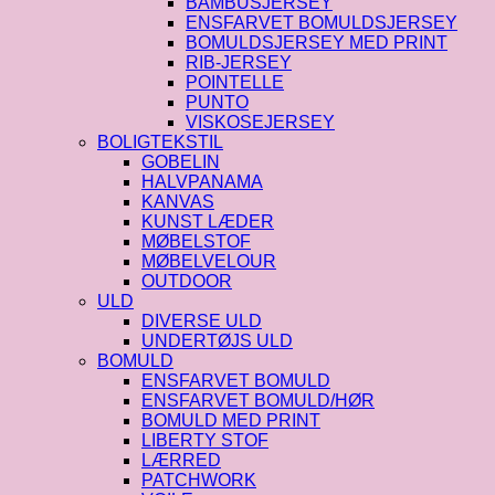
BAMBUSJERSEY
ENSFARVET BOMULDSJERSEY
BOMULDSJERSEY MED PRINT
RIB-JERSEY
POINTELLE
PUNTO
VISKOSEJERSEY
BOLIGTEKSTIL
GOBELIN
HALVPANAMA
KANVAS
KUNST LÆDER
MØBELSTOF
MØBELVELOUR
OUTDOOR
ULD
DIVERSE ULD
UNDERTØJS ULD
BOMULD
ENSFARVET BOMULD
ENSFARVET BOMULD/HØR
BOMULD MED PRINT
LIBERTY STOF
LÆRRED
PATCHWORK