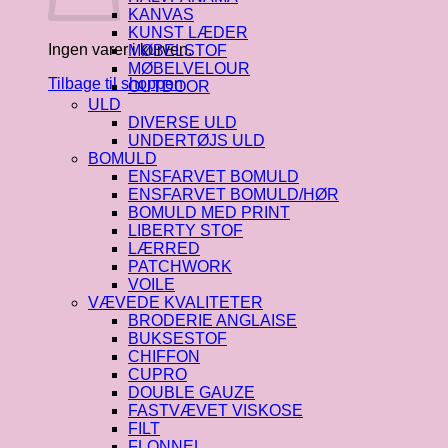
KANVAS
KUNST LÆDER
Ingen varer i kurven.
MØBELSTOF
MØBELVELOUR
Tilbage til shoppen
OUTDOOR
ULD
DIVERSE ULD
UNDERTØJS ULD
BOMULD
ENSFARVET BOMULD
ENSFARVET BOMULD/HØR
BOMULD MED PRINT
LIBERTY STOF
LÆRRED
PATCHWORK
VOILE
VÆVEDE KVALITETER
BRODERIE ANGLAISE
BUKSESTOF
CHIFFON
CUPRO
DOUBLE GAUZE
FASTVÆVET VISKOSE
FILT
FLONNEL