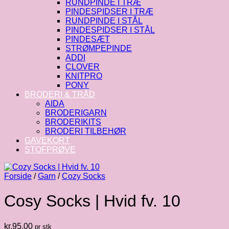
RUNDPINDE I TRÆ
PINDESPIDSER I TRÆ
RUNDPINDE I STÅL
PINDESPIDSER I STÅL
PINDESÆT
STRØMPEPINDE
ADDI
CLOVER
KNITPRO
PONY
BRODERI & TRÅD
AIDA
BRODERIGARN
BRODERIKITS
BRODERI TILBEHØR
GAVEKORT
STOFPRØVE
Forside
/
Garn
/
Cozy Socks
Cosy Socks | Hvid fv. 10
kr.
95.00
pr stk