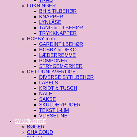
TRÅD
LUKNINGER
BH & TILBEHØR
KNAPPER
LYNLÅSE
TANG & TILBEHØR
TRYKKNAPPER
HOBBY m.m
GARDINTILBEHØR
HOBBY & DEKO
LÆDERREMME
POMPONER
STRYGEMÆRKER
DET UUNDVÆRLIGE
DIVERSE SYTILBEHØR
LABELS
KRIDT & TUSCH
NÅLE
SAKSE
SKULDERPUDER
TEKSTIL-LIM
VLIESELINE
SYMØNSTRE
BØGER
CHA COUD