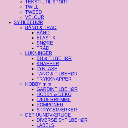
TEKSTIL TIL SPORT
TWILL
TWEED
VELOUR
SYTILBEHØR
BÅND & TRÅD
BÅND
ELASTIK
SNØRE
TRÅD
LUKNINGER
BH & TILBEHØR
KNAPPER
LYNLÅSE
TANG & TILBEHØR
TRYKKNAPPER
HOBBY m.m
GARDINTILBEHØR
HOBBY & DEKO
LÆDERREMME
POMPONER
STRYGEMÆRKER
DET UUNDVÆRLIGE
DIVERSE SYTILBEHØR
LABELS