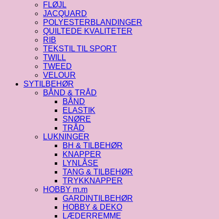
FLØJL
JACQUARD
POLYESTERBLANDINGER
QUILTEDE KVALITETER
RIB
TEKSTIL TIL SPORT
TWILL
TWEED
VELOUR
SYTILBEHØR
BÅND & TRÅD
BÅND
ELASTIK
SNØRE
TRÅD
LUKNINGER
BH & TILBEHØR
KNAPPER
LYNLÅSE
TANG & TILBEHØR
TRYKKNAPPER
HOBBY m.m
GARDINTILBEHØR
HOBBY & DEKO
LÆDERREMME