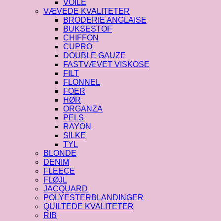
VOILE
VÆVEDE KVALITETER
BRODERIE ANGLAISE
BUKSESTOF
CHIFFON
CUPRO
DOUBLE GAUZE
FASTVÆVET VISKOSE
FILT
FLONNEL
FOER
HØR
ORGANZA
PELS
RAYON
SILKE
TYL
BLONDE
DENIM
FLEECE
FLØJL
JACQUARD
POLYESTERBLANDINGER
QUILTEDE KVALITETER
RIB