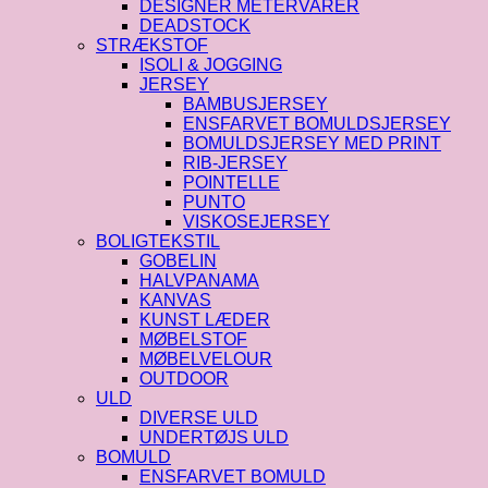
DESIGNER METERVARER
DEADSTOCK
STRÆKSTOF
ISOLI & JOGGING
JERSEY
BAMBUSJERSEY
ENSFARVET BOMULDSJERSEY
BOMULDSJERSEY MED PRINT
RIB-JERSEY
POINTELLE
PUNTO
VISKOSEJERSEY
BOLIGTEKSTIL
GOBELIN
HALVPANAMA
KANVAS
KUNST LÆDER
MØBELSTOF
MØBELVELOUR
OUTDOOR
ULD
DIVERSE ULD
UNDERTØJS ULD
BOMULD
ENSFARVET BOMULD