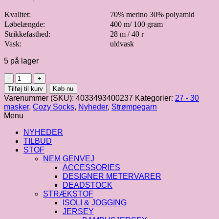
Kvalitet:
70% merino 30% polyamid
Løbelængde:
400 m/ 100 gram
Strikkefasthed:
28 m / 40 r
Vask:
uldvask
5 på lager
Cosy
Socks
Tilføj til kurv
Køb nu
|
Varenummer (SKU):
4033493400237
Kategorier:
27 - 30
Hvid
masker
,
Cozy Socks
,
Nyheder
,
Strømpegarn
fv.
Menu
10
antal
NYHEDER
TILBUD
STOF
NEM GENVEJ
ACCESSORIES
DESIGNER METERVARER
DEADSTOCK
STRÆKSTOF
ISOLI & JOGGING
JERSEY