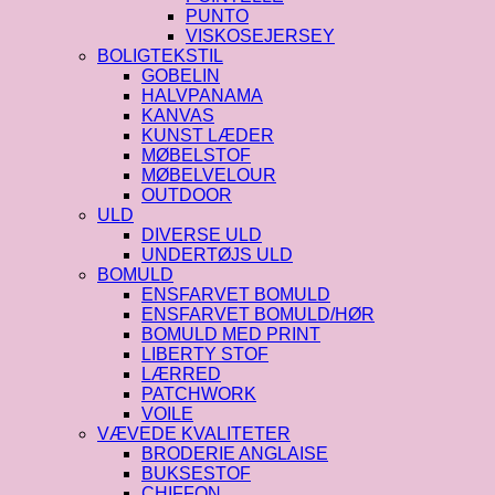
PUNTO
VISKOSEJERSEY
BOLIGTEKSTIL
GOBELIN
HALVPANAMA
KANVAS
KUNST LÆDER
MØBELSTOF
MØBELVELOUR
OUTDOOR
ULD
DIVERSE ULD
UNDERTØJS ULD
BOMULD
ENSFARVET BOMULD
ENSFARVET BOMULD/HØR
BOMULD MED PRINT
LIBERTY STOF
LÆRRED
PATCHWORK
VOILE
VÆVEDE KVALITETER
BRODERIE ANGLAISE
BUKSESTOF
CHIFFON