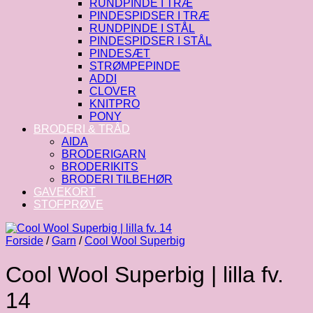
RUNDPINDE I TRÆ
PINDESPIDSER I TRÆ
RUNDPINDE I STÅL
PINDESPIDSER I STÅL
PINDESÆT
STRØMPEPINDE
ADDI
CLOVER
KNITPRO
PONY
BRODERI & TRÅD
AIDA
BRODERIGARN
BRODERIKITS
BRODERI TILBEHØR
GAVEKORT
STOFPRØVE
Forside
/
Garn
/
Cool Wool Superbig
Cool Wool Superbig | lilla fv.
14