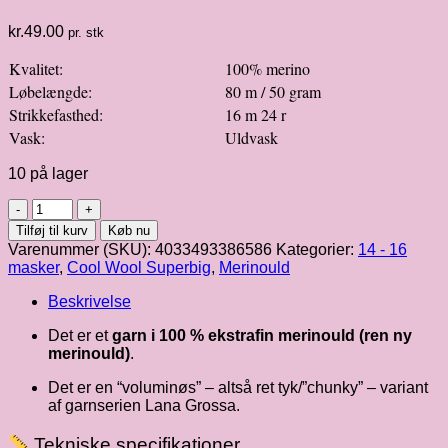
kr.
49.00
pr. stk
Kvalitet:
100% merino
Løbelængde:
80 m / 50 gram
Strikkefasthed:
16 m 24 r
Vask:
Uldvask
10 på lager
Cool
Wool
Tilføj til kurv
Køb nu
Superbig
Varenummer (SKU):
4033493386586
Kategorier:
14 - 16
|
masker
,
Cool Wool Superbig
,
Merinould
lilla
fv.
Beskrivelse
14
antal
Det er et
garn i 100 % ekstrafin merinould (ren ny
merinould)
.
Det er en “voluminøs” – altså ret tyk/”chunky” – variant
af garnserien Lana Grossa.
Tekniske specifikationer