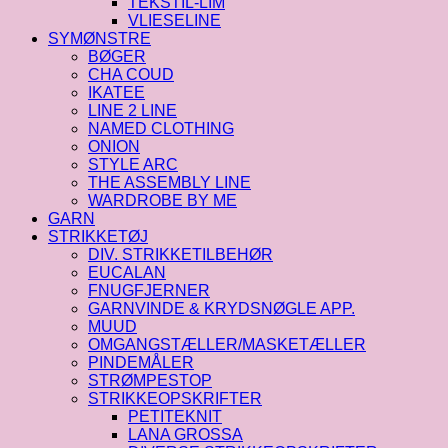
TEKSTIL-LIM
VLIESELINE
SYMØNSTRE
BØGER
CHA COUD
IKATEE
LINE 2 LINE
NAMED CLOTHING
ONION
STYLE ARC
THE ASSEMBLY LINE
WARDROBE BY ME
GARN
STRIKKETØJ
DIV. STRIKKETILBEHØR
EUCALAN
FNUGFJERNER
GARNVINDE & KRYDSNØGLE APP.
MUUD
OMGANGSTÆLLER/MASKETÆLLER
PINDEMÅLER
STRØMPESTOP
STRIKKEOPSKRIFTER
PETITEKNIT
LANA GROSSA