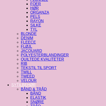
FOER
HØR
ORGANZA
PELS
RAYON
SILKE
TYL
BLONDE
DENIM
FLEECE
FLØJL
JACQUARD
POLYESTERBLANDINGER
QUILTEDE KVALITETER
RIB
TEKSTIL TIL SPORT
TWILL
TWEED
VELOUR
SYTILBEHØR
BÅND & TRÅD
BÅND
ELASTIK
SNØRE