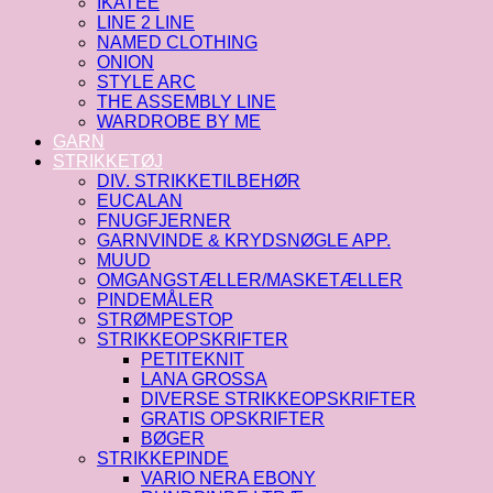
IKATEE
LINE 2 LINE
NAMED CLOTHING
ONION
STYLE ARC
THE ASSEMBLY LINE
WARDROBE BY ME
GARN
STRIKKETØJ
DIV. STRIKKETILBEHØR
EUCALAN
FNUGFJERNER
GARNVINDE & KRYDSNØGLE APP.
MUUD
OMGANGSTÆLLER/MASKETÆLLER
PINDEMÅLER
STRØMPESTOP
STRIKKEOPSKRIFTER
PETITEKNIT
LANA GROSSA
DIVERSE STRIKKEOPSKRIFTER
GRATIS OPSKRIFTER
BØGER
STRIKKEPINDE
VARIO NERA EBONY