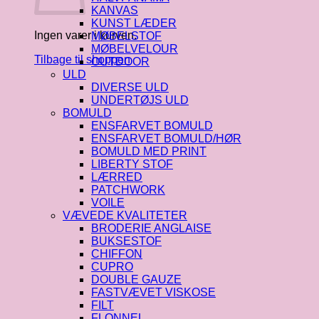
KANVAS
KUNST LÆDER
Ingen varer i kurven.
MØBELSTOF
MØBELVELOUR
Tilbage til shoppen
OUTDOOR
ULD
DIVERSE ULD
UNDERTØJS ULD
BOMULD
ENSFARVET BOMULD
ENSFARVET BOMULD/HØR
BOMULD MED PRINT
LIBERTY STOF
LÆRRED
PATCHWORK
VOILE
VÆVEDE KVALITETER
BRODERIE ANGLAISE
BUKSESTOF
CHIFFON
CUPRO
DOUBLE GAUZE
FASTVÆVET VISKOSE
FILT
FLONNEL