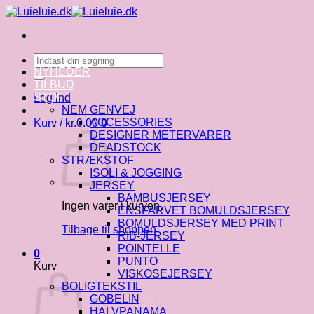
Fortsæt
til
indhold
Søg
efter:
NYHEDER
TILBUD
STOF
Log ind
NEM GENVEJ
ACCESSORIES
Kurv /
kr.
0.00
0
DESIGNER METERVARER
DEADSTOCK
STRÆKSTOF
ISOLI & JOGGING
JERSEY
BAMBUSJERSEY
Ingen varer i kurven.
ENSFARVET BOMULDSJERSEY
BOMULDSJERSEY MED PRINT
Tilbage til shoppen
RIB-JERSEY
POINTELLE
0
PUNTO
Kurv
VISKOSEJERSEY
BOLIGTEKSTIL
GOBELIN
HALVPANAMA