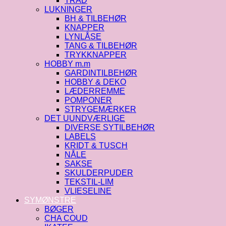
TRÅD
LUKNINGER
BH & TILBEHØR
KNAPPER
LYNLÅSE
TANG & TILBEHØR
TRYKKNAPPER
HOBBY m.m
GARDINTILBEHØR
HOBBY & DEKO
LÆDERREMME
POMPONER
STRYGEMÆRKER
DET UUNDVÆRLIGE
DIVERSE SYTILBEHØR
LABELS
KRIDT & TUSCH
NÅLE
SAKSE
SKULDERPUDER
TEKSTIL-LIM
VLIESELINE
SYMØNSTRE
BØGER
CHA COUD