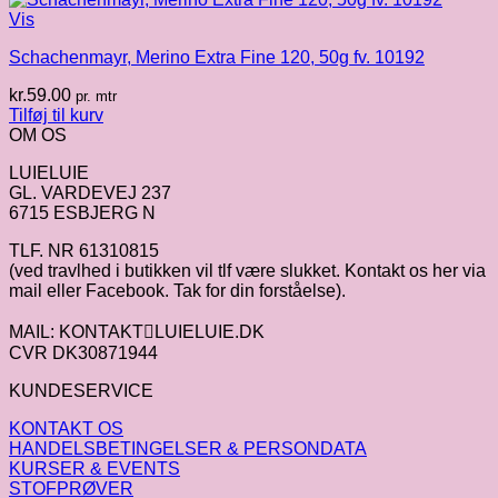
Vis
Schachenmayr, Merino Extra Fine 120, 50g fv. 10192
kr.
59.00
pr. mtr
Tilføj til kurv
OM OS
LUIELUIE
GL. VARDEVEJ 237
6715 ESBJERG N
TLF. NR 61310815
(ved travlhed i butikken vil tlf være slukket. Kontakt os her via
mail eller Facebook. Tak for din forståelse).
MAIL: KONTAKTLUIELUIE.DK
CVR DK30871944
KUNDESERVICE
KONTAKT OS
HANDELSBETINGELSER & PERSONDATA
KURSER & EVENTS
STOFPRØVER