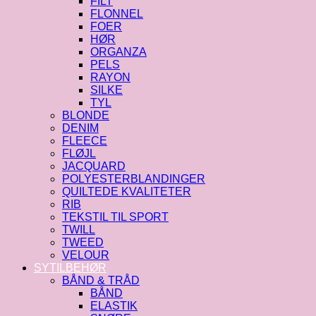
FILT
FLONNEL
FOER
HØR
ORGANZA
PELS
RAYON
SILKE
TYL
BLONDE
DENIM
FLEECE
FLØJL
JACQUARD
POLYESTERBLANDINGER
QUILTEDE KVALITETER
RIB
TEKSTIL TIL SPORT
TWILL
TWEED
VELOUR
SYTILBEHØR
BÅND & TRÅD
BÅND
ELASTIK