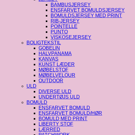
BAMBUSJERSEY
ENSFARVET BOMULDSJERSEY
BOMULDSJERSEY MED PRINT
RIB-JERSEY
POINTELLE
PUNTO
VISKOSEJERSEY
BOLIGTEKSTIL
GOBELIN
HALVPANAMA
KANVAS
KUNST LÆDER
MØBELSTOF
MØBELVELOUR
OUTDOOR
ULD
DIVERSE ULD
UNDERTØJS ULD
BOMULD
ENSFARVET BOMULD
ENSFARVET BOMULD/HØR
BOMULD MED PRINT
LIBERTY STOF
LÆRRED
PATCHWORK