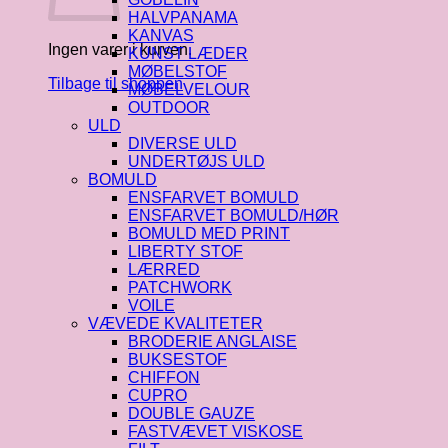
HALVPANAMA
KANVAS
Ingen varer i kurven.
KUNST LÆDER
MØBELSTOF
Tilbage til shoppen
MØBELVELOUR
OUTDOOR
ULD
DIVERSE ULD
UNDERTØJS ULD
BOMULD
ENSFARVET BOMULD
ENSFARVET BOMULD/HØR
BOMULD MED PRINT
LIBERTY STOF
LÆRRED
PATCHWORK
VOILE
VÆVEDE KVALITETER
BRODERIE ANGLAISE
BUKSESTOF
CHIFFON
CUPRO
DOUBLE GAUZE
FASTVÆVET VISKOSE