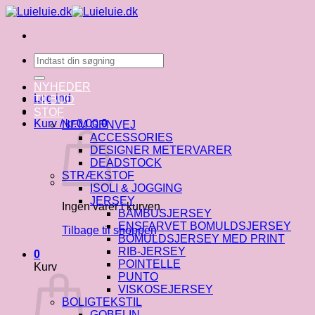
Fortsæt
til
indhold
Søg
efter:
NYHEDER
Log ind
TILBUD
STOF
Kurv /
kr.
0.00
0
NEM GENVEJ
ACCESSORIES
DESIGNER METERVARER
DEADSTOCK
STRÆKSTOF
ISOLI & JOGGING
JERSEY
Ingen varer i kurven.
BAMBUSJERSEY
ENSFARVET BOMULDSJERSEY
Tilbage til shoppen
BOMULDSJERSEY MED PRINT
RIB-JERSEY
0
POINTELLE
Kurv
PUNTO
VISKOSEJERSEY
BOLIGTEKSTIL
GOBELIN