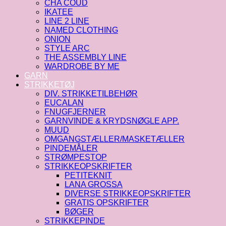
CHA COUD
IKATEE
LINE 2 LINE
NAMED CLOTHING
ONION
STYLE ARC
THE ASSEMBLY LINE
WARDROBE BY ME
GARN
STRIKKETØJ
DIV. STRIKKETILBEHØR
EUCALAN
FNUGFJERNER
GARNVINDE & KRYDSNØGLE APP.
MUUD
OMGANGSTÆLLER/MASKETÆLLER
PINDEMÅLER
STRØMPESTOP
STRIKKEOPSKRIFTER
PETITEKNIT
LANA GROSSA
DIVERSE STRIKKEOPSKRIFTER
GRATIS OPSKRIFTER
BØGER
STRIKKEPINDE