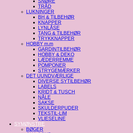
SNØRE
TRÅD
LUKNINGER
BH & TILBEHØR
KNAPPER
LYNLÅSE
TANG & TILBEHØR
TRYKKNAPPER
HOBBY m.m
GARDINTILBEHØR
HOBBY & DEKO
LÆDERREMME
POMPONER
STRYGEMÆRKER
DET UUNDVÆRLIGE
DIVERSE SYTILBEHØR
LABELS
KRIDT & TUSCH
NÅLE
SAKSE
SKULDERPUDER
TEKSTIL-LIM
VLIESELINE
SYMØNSTRE
BØGER