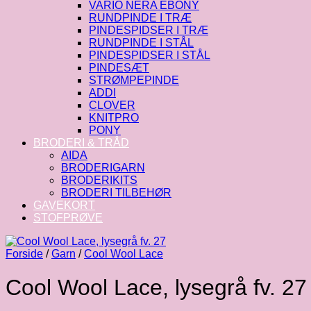
VARIO NERA EBONY
RUNDPINDE I TRÆ
PINDESPIDSER I TRÆ
RUNDPINDE I STÅL
PINDESPIDSER I STÅL
PINDESÆT
STRØMPEPINDE
ADDI
CLOVER
KNITPRO
PONY
BRODERI & TRÅD
AIDA
BRODERIGARN
BRODERIKITS
BRODERI TILBEHØR
GAVEKORT
STOFPRØVE
Forside
/
Garn
/
Cool Wool Lace
Cool Wool Lace, lysegrå fv. 27