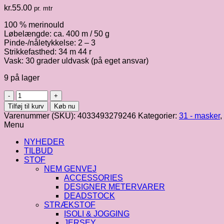
kr.
55.00
pr. mtr
100 % merinould
Løbelængde: ca. 400 m / 50 g
Pinde-/nåletykkelse: 2 – 3
Strikkefasthed: 34 m 44 r
Vask: 30 grader uldvask (på eget ansvar)
9 på lager
Cool
Wool
Tilføj til kurv
Køb nu
Lace,
Varenummer (SKU):
4033493279246
Kategorier:
31 - masker
,
lysegrå
Menu
fv.
27
NYHEDER
antal
TILBUD
STOF
NEM GENVEJ
ACCESSORIES
DESIGNER METERVARER
DEADSTOCK
STRÆKSTOF
ISOLI & JOGGING
JERSEY