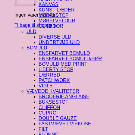
KANVAS
KUNST LÆDER
Ingen varer i kurven.
MØBELSTOF
MØBELVELOUR
Tilbage til shoppen
OUTDOOR
ULD
DIVERSE ULD
UNDERTØJS ULD
BOMULD
ENSFARVET BOMULD
ENSFARVET BOMULD/HØR
BOMULD MED PRINT
LIBERTY STOF
LÆRRED
PATCHWORK
VOILE
VÆVEDE KVALITETER
BRODERIE ANGLAISE
BUKSESTOF
CHIFFON
CUPRO
DOUBLE GAUZE
FASTVÆVET VISKOSE
FILT
FLONNEL