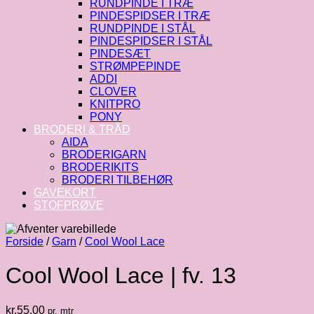
RUNDPINDE I TRÆ
PINDESPIDSER I TRÆ
RUNDPINDE I STÅL
PINDESPIDSER I STÅL
PINDESÆT
STRØMPEPINDE
ADDI
CLOVER
KNITPRO
PONY
BRODERI & TRÅD
AIDA
BRODERIGARN
BRODERIKITS
BRODERI TILBEHØR
GAVEKORT
STOFPRØVE
Forside
/
Garn
/
Cool Wool Lace
Cool Wool Lace | fv. 13
kr.
55.00
pr. mtr