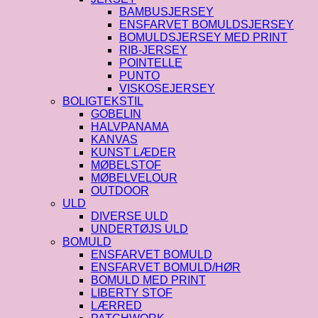
BAMBUSJERSEY
ENSFARVET BOMULDSJERSEY
BOMULDSJERSEY MED PRINT
RIB-JERSEY
POINTELLE
PUNTO
VISKOSEJERSEY
BOLIGTEKSTIL
GOBELIN
HALVPANAMA
KANVAS
KUNST LÆDER
MØBELSTOF
MØBELVELOUR
OUTDOOR
ULD
DIVERSE ULD
UNDERTØJS ULD
BOMULD
ENSFARVET BOMULD
ENSFARVET BOMULD/HØR
BOMULD MED PRINT
LIBERTY STOF
LÆRRED