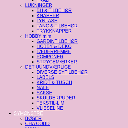
TRÅD
LUKNINGER
BH & TILBEHØR
KNAPPER
LYNLÅSE
TANG & TILBEHØR
TRYKKNAPPER
HOBBY m.m
GARDINTILBEHØR
HOBBY & DEKO
LÆDERREMME
POMPONER
STRYGEMÆRKER
DET UUNDVÆRLIGE
DIVERSE SYTILBEHØR
LABELS
KRIDT & TUSCH
NÅLE
SAKSE
SKULDERPUDER
TEKSTIL-LIM
VLIESELINE
SYMØNSTRE
BØGER
CHA COUD