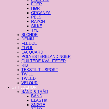
FOER
HØR
ORGANZA
PELS
RAYON
SILKE
TYL
BLONDE
DENIM
FLEECE
FLØJL
JACQUARD
POLYESTERBLANDINGER
QUILTEDE KVALITETER
RIB
TEKSTIL TIL SPORT
TWILL
TWEED
VELOUR
SYTILBEHØR
BÅND & TRÅD
BÅND
ELASTIK
SNØRE