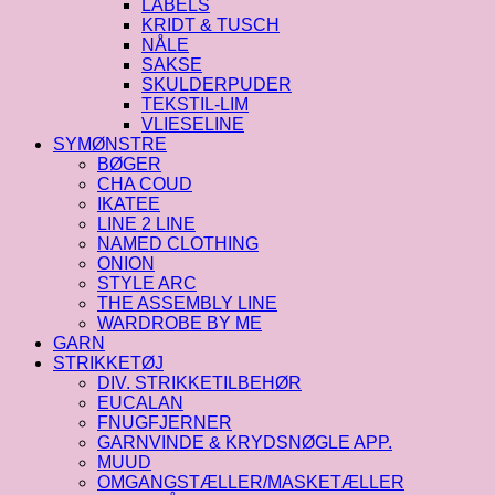
LABELS
KRIDT & TUSCH
NÅLE
SAKSE
SKULDERPUDER
TEKSTIL-LIM
VLIESELINE
SYMØNSTRE
BØGER
CHA COUD
IKATEE
LINE 2 LINE
NAMED CLOTHING
ONION
STYLE ARC
THE ASSEMBLY LINE
WARDROBE BY ME
GARN
STRIKKETØJ
DIV. STRIKKETILBEHØR
EUCALAN
FNUGFJERNER
GARNVINDE & KRYDSNØGLE APP.
MUUD
OMGANGSTÆLLER/MASKETÆLLER