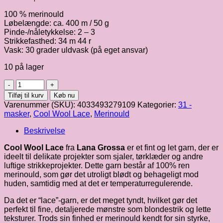
100 % merinould
Løbelængde: ca. 400 m / 50 g
Pinde-/nåletykkelse: 2 – 3
Strikkefasthed: 34 m 44 r
Vask: 30 grader uldvask (på eget ansvar)
10 på lager
Cool
Wool
Tilføj til kurv
Køb nu
Lace
Varenummer (SKU):
4033493279109
Kategorier:
31 -
|
masker
,
Cool Wool Lace
,
Merinould
fv.
13
Beskrivelse
antal
Cool Wool Lace
fra
Lana Grossa
er et fint og let garn, der er
ideelt til delikate projekter som sjaler, tørklæder og andre
luftige strikkeprojekter. Dette garn består af 100% ren
merinould, som gør det utroligt blødt og behageligt mod
huden, samtidig med at det er temperaturregulerende.
Da det er “lace”-garn, er det meget tyndt, hvilket gør det
perfekt til fine, detaljerede mønstre som blondestrik og lette
teksturer. Trods sin finhed er merinould kendt for sin styrke,