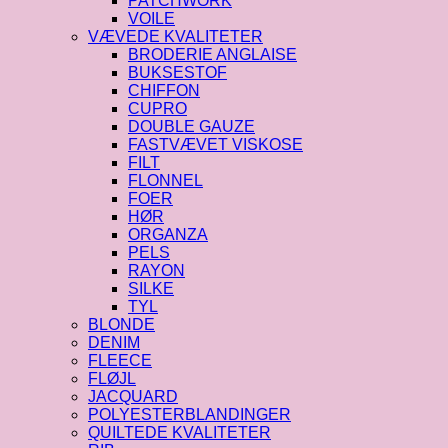
PATCHWORK
VOILE
VÆVEDE KVALITETER
BRODERIE ANGLAISE
BUKSESTOF
CHIFFON
CUPRO
DOUBLE GAUZE
FASTVÆVET VISKOSE
FILT
FLONNEL
FOER
HØR
ORGANZA
PELS
RAYON
SILKE
TYL
BLONDE
DENIM
FLEECE
FLØJL
JACQUARD
POLYESTERBLANDINGER
QUILTEDE KVALITETER