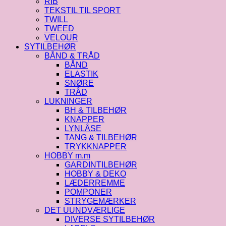
RIB
TEKSTIL TIL SPORT
TWILL
TWEED
VELOUR
SYTILBEHØR
BÅND & TRÅD
BÅND
ELASTIK
SNØRE
TRÅD
LUKNINGER
BH & TILBEHØR
KNAPPER
LYNLÅSE
TANG & TILBEHØR
TRYKKNAPPER
HOBBY m.m
GARDINTILBEHØR
HOBBY & DEKO
LÆDERREMME
POMPONER
STRYGEMÆRKER
DET UUNDVÆRLIGE
DIVERSE SYTILBEHØR