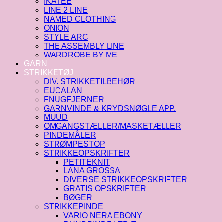
IKATEE
LINE 2 LINE
NAMED CLOTHING
ONION
STYLE ARC
THE ASSEMBLY LINE
WARDROBE BY ME
GARN
STRIKKETØJ
DIV. STRIKKETILBEHØR
EUCALAN
FNUGFJERNER
GARNVINDE & KRYDSNØGLE APP.
MUUD
OMGANGSTÆLLER/MASKETÆLLER
PINDEMÅLER
STRØMPESTOP
STRIKKEOPSKRIFTER
PETITEKNIT
LANA GROSSA
DIVERSE STRIKKEOPSKRIFTER
GRATIS OPSKRIFTER
BØGER
STRIKKEPINDE
VARIO NERA EBONY