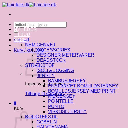
Fortsæt
til
indhold
Søg
efter:
NYHEDER
TILBUD
STOF
Log ind
NEM GENVEJ
ACCESSORIES
Kurv /
kr.
0.00
0
DESIGNER METERVARER
DEADSTOCK
STRÆKSTOF
ISOLI & JOGGING
JERSEY
BAMBUSJERSEY
Ingen varer i kurven.
ENSFARVET BOMULDSJERSEY
BOMULDSJERSEY MED PRINT
Tilbage til shoppen
RIB-JERSEY
POINTELLE
0
PUNTO
Kurv
VISKOSEJERSEY
BOLIGTEKSTIL
GOBELIN
HALVPANAMA