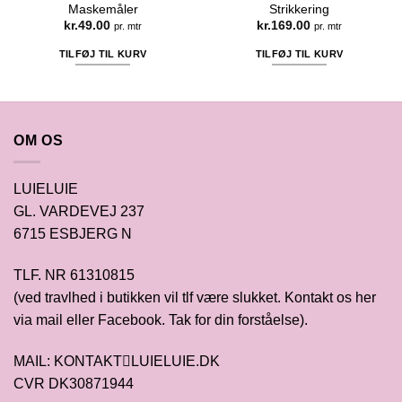
Maskemåler
Strikkering
kr.
49.00
kr.
169.00
pr. mtr
pr. mtr
TILFØJ TIL KURV
TILFØJ TIL KURV
OM OS
LUIELUIE
GL. VARDEVEJ 237
6715 ESBJERG N
TLF. NR 61310815
(ved travlhed i butikken vil tlf være slukket. Kontakt os her
via mail eller Facebook. Tak for din forståelse).
MAIL: KONTAKTLUIELUIE.DK
CVR DK30871944