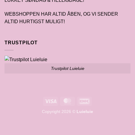
LUKKET SØNDAG & HELLIGDAGE!
WEBSHOPPEN HAR ALTID ÅBEN, OG VI SENDER
ALTID HURTIGST MULIGT!
TRUSTPILOT
Trustpilot Luieluie
Visa
MasterCard
DanKort
Copyright 2026 ©
Luieluie