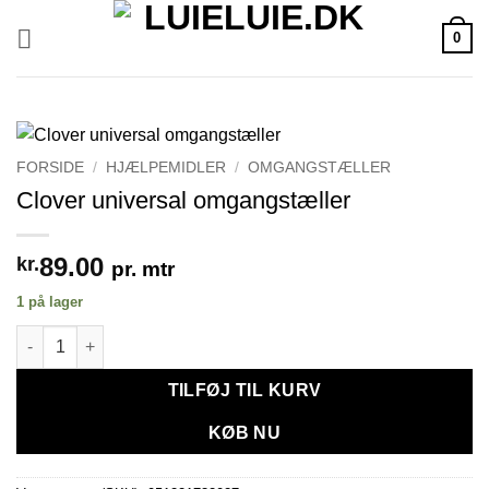
Fortsæt
0
til
indhold
FORSIDE
/
HJÆLPEMIDLER
/
OMGANGSTÆLLER
Clover universal omgangstæller
89.00
kr.
pr. mtr
1 på lager
Clover universal omgangstæller antal
TILFØJ TIL KURV
KØB NU