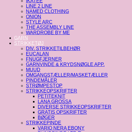
IKATEE
LINE 2 LINE
NAMED CLOTHING
ONION
STYLE ARC
THE ASSEMBLY LINE
WARDROBE BY ME
GARN
STRIKKETØJ
DIV. STRIKKETILBEHØR
EUCALAN
FNUGFJERNER
GARNVINDE & KRYDSNØGLE APP.
MUUD
OMGANGSTÆLLER/MASKETÆLLER
PINDEMÅLER
STRØMPESTOP
STRIKKEOPSKRIFTER
PETITEKNIT
LANA GROSSA
DIVERSE STRIKKEOPSKRIFTER
GRATIS OPSKRIFTER
BØGER
STRIKKEPINDE
VARIO NERA EBONY