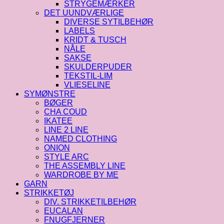
STRYGEMÆRKER
DET UUNDVÆRLIGE
DIVERSE SYTILBEHØR
LABELS
KRIDT & TUSCH
NÅLE
SAKSE
SKULDERPUDER
TEKSTIL-LIM
VLIESELINE
SYMØNSTRE
BØGER
CHA COUD
IKATEE
LINE 2 LINE
NAMED CLOTHING
ONION
STYLE ARC
THE ASSEMBLY LINE
WARDROBE BY ME
GARN
STRIKKETØJ
DIV. STRIKKETILBEHØR
EUCALAN
FNUGFJERNER