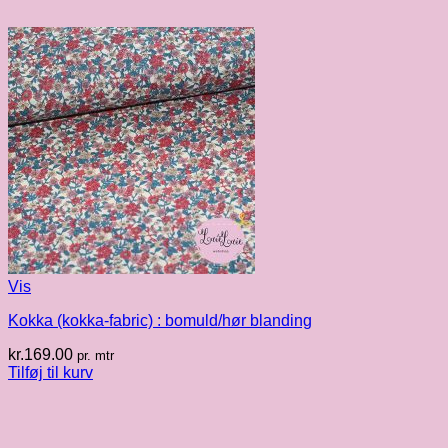
Vis
Kokka (kokka-fabric) : bomuld/hør blanding
kr.
169.00
pr. mtr
Tilføj til kurv