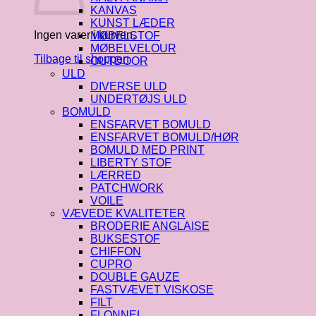
KANVAS
KUNST LÆDER
Ingen varer i kurven.
MØBELSTOF
MØBELVELOUR
Tilbage til shoppen
OUTDOOR
ULD
DIVERSE ULD
UNDERTØJS ULD
BOMULD
ENSFARVET BOMULD
ENSFARVET BOMULD/HØR
BOMULD MED PRINT
LIBERTY STOF
LÆRRED
PATCHWORK
VOILE
VÆVEDE KVALITETER
BRODERIE ANGLAISE
BUKSESTOF
CHIFFON
CUPRO
DOUBLE GAUZE
FASTVÆVET VISKOSE
FILT
FLONNEL