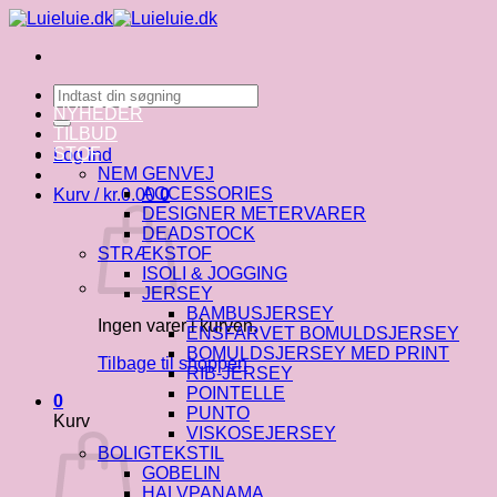
Fortsæt
til
indhold
Søg
efter:
NYHEDER
TILBUD
STOF
Log ind
NEM GENVEJ
ACCESSORIES
Kurv /
kr.
0.00
0
DESIGNER METERVARER
DEADSTOCK
STRÆKSTOF
ISOLI & JOGGING
JERSEY
BAMBUSJERSEY
Ingen varer i kurven.
ENSFARVET BOMULDSJERSEY
BOMULDSJERSEY MED PRINT
Tilbage til shoppen
RIB-JERSEY
POINTELLE
0
PUNTO
Kurv
VISKOSEJERSEY
BOLIGTEKSTIL
GOBELIN
HALVPANAMA