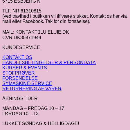
6715 ESBJERG N
TLF. NR 61310815
(ved travlhed i butikken vil tlf være slukket. Kontakt os her via
mail eller Facebook. Tak for din forståelse).
MAIL: KONTAKTLUIELUIE.DK
CVR DK30871944
KUNDESERVICE
KONTAKT OS
HANDELSBETINGELSER & PERSONDATA
KURSER & EVENTS
STOFPRØVER
FORSENDELSE
SYMASKINE-SERVICE
RETURNERING AF VARER
ÅBNINGSTIDER
MANDAG – FREDAG 10 – 17
LØRDAG 10 – 13
LUKKET SØNDAG & HELLIGDAGE!