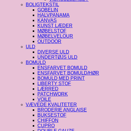
BOLIGTEKSTIL
GOBELIN
HALVPANAMA
KANVAS
KUNST LÆDER
MØBELSTOF
MØBELVELOUR
OUTDOOR
ULD
DIVERSE ULD
UNDERTØJS ULD
BOMULD
ENSFARVET BOMULD
ENSFARVET BOMULD/HØR
BOMULD MED PRINT
LIBERTY STOF
LÆRRED
PATCHWORK
VOILE
VÆVEDE KVALITETER
BRODERIE ANGLAISE
BUKSESTOF
CHIFFON
CUPRO
DOUBLE GAUZE