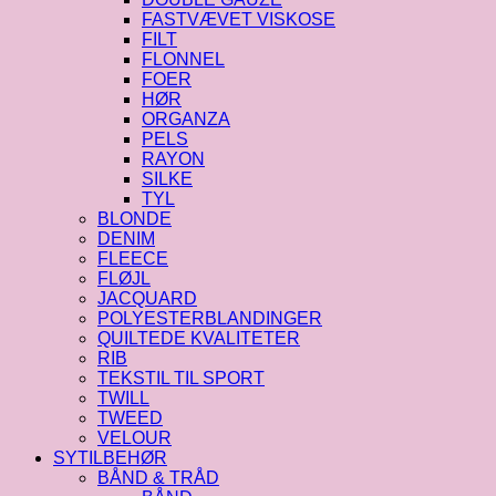
FASTVÆVET VISKOSE
FILT
FLONNEL
FOER
HØR
ORGANZA
PELS
RAYON
SILKE
TYL
BLONDE
DENIM
FLEECE
FLØJL
JACQUARD
POLYESTERBLANDINGER
QUILTEDE KVALITETER
RIB
TEKSTIL TIL SPORT
TWILL
TWEED
VELOUR
SYTILBEHØR
BÅND & TRÅD