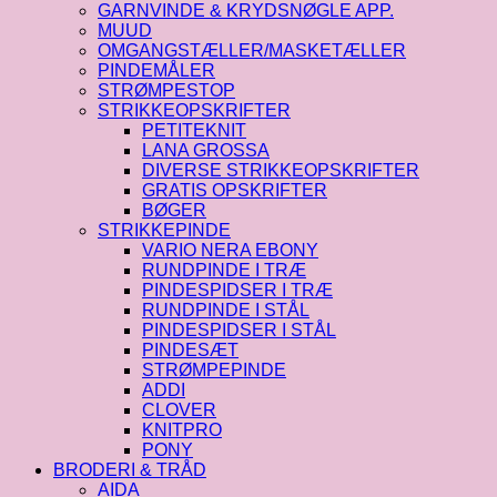
GARNVINDE & KRYDSNØGLE APP.
MUUD
OMGANGSTÆLLER/MASKETÆLLER
PINDEMÅLER
STRØMPESTOP
STRIKKEOPSKRIFTER
PETITEKNIT
LANA GROSSA
DIVERSE STRIKKEOPSKRIFTER
GRATIS OPSKRIFTER
BØGER
STRIKKEPINDE
VARIO NERA EBONY
RUNDPINDE I TRÆ
PINDESPIDSER I TRÆ
RUNDPINDE I STÅL
PINDESPIDSER I STÅL
PINDESÆT
STRØMPEPINDE
ADDI
CLOVER
KNITPRO
PONY
BRODERI & TRÅD
AIDA