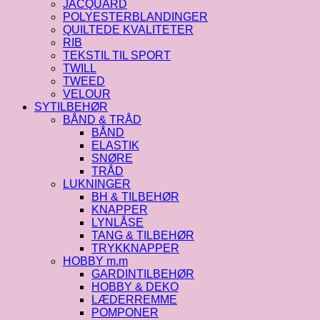
JACQUARD
POLYESTERBLANDINGER
QUILTEDE KVALITETER
RIB
TEKSTIL TIL SPORT
TWILL
TWEED
VELOUR
SYTILBEHØR
BÅND & TRÅD
BÅND
ELASTIK
SNØRE
TRÅD
LUKNINGER
BH & TILBEHØR
KNAPPER
LYNLÅSE
TANG & TILBEHØR
TRYKKNAPPER
HOBBY m.m
GARDINTILBEHØR
HOBBY & DEKO
LÆDERREMME
POMPONER