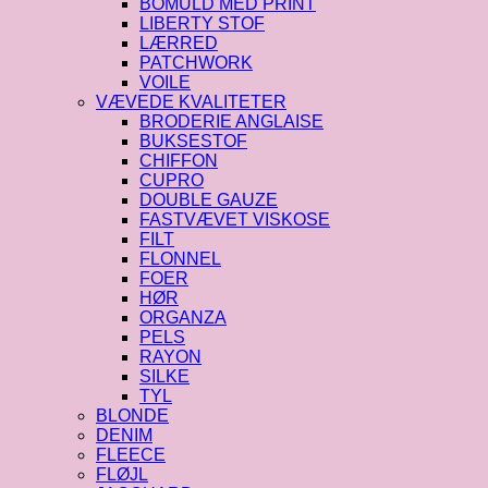
BOMULD MED PRINT
LIBERTY STOF
LÆRRED
PATCHWORK
VOILE
VÆVEDE KVALITETER
BRODERIE ANGLAISE
BUKSESTOF
CHIFFON
CUPRO
DOUBLE GAUZE
FASTVÆVET VISKOSE
FILT
FLONNEL
FOER
HØR
ORGANZA
PELS
RAYON
SILKE
TYL
BLONDE
DENIM
FLEECE
FLØJL