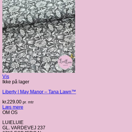
Vis
Ikke på lager
Liberty | May Manor – Tana Lawn™
kr.
229.00
pr. mtr
Læs mere
OM OS
LUIELUIE
GL. VARDEVEJ 237