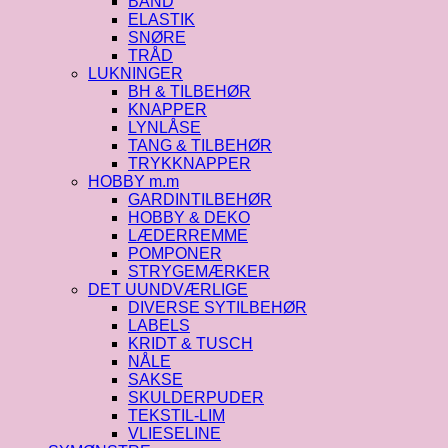
BÅND
ELASTIK
SNØRE
TRÅD
LUKNINGER
BH & TILBEHØR
KNAPPER
LYNLÅSE
TANG & TILBEHØR
TRYKKNAPPER
HOBBY m.m
GARDINTILBEHØR
HOBBY & DEKO
LÆDERREMME
POMPONER
STRYGEMÆRKER
DET UUNDVÆRLIGE
DIVERSE SYTILBEHØR
LABELS
KRIDT & TUSCH
NÅLE
SAKSE
SKULDERPUDER
TEKSTIL-LIM
VLIESELINE