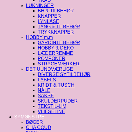
TRÅD
LUKNINGER
BH & TILBEHØR
KNAPPER
LYNLÅSE
TANG & TILBEHØR
TRYKKNAPPER
HOBBY m.m
GARDINTILBEHØR
HOBBY & DEKO
LÆDERREMME
POMPONER
STRYGEMÆRKER
DET UUNDVÆRLIGE
DIVERSE SYTILBEHØR
LABELS
KRIDT & TUSCH
NÅLE
SAKSE
SKULDERPUDER
TEKSTIL-LIM
VLIESELINE
SYMØNSTRE
BØGER
CHA COUD