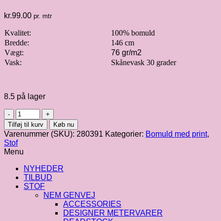
kr.
99.00
pr. mtr
Kvalitet:
100% bomuld
Bredde:
146 cm
Vægt:
76 gr/m2
Vask:
Skånevask 30 grader
8.5 på lager
Bomulds
voile
Tilføj til kurv
Køb nu
med
Varenummer (SKU):
280391
Kategorier:
Bomuld med print
,
abstrakt
Stof
mauve
Menu
mønster
antal
NYHEDER
TILBUD
STOF
NEM GENVEJ
ACCESSORIES
DESIGNER METERVARER