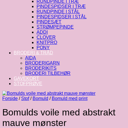
RUNDPINDE I TRÆ
PINDESPIDSER I TRÆ
RUNDPINDE I STÅL
PINDESPIDSER I STÅL
PINDESÆT
STRØMPEPINDE
ADDI
CLOVER
KNITPRO
PONY
BRODERI & TRÅD
AIDA
BRODERIGARN
BRODERIKITS
BRODERI TILBEHØR
GAVEKORT
STOFPRØVE
Forside
/
Stof
/
Bomuld
/
Bomuld med print
Bomulds voile med abstrakt
mauve mønster