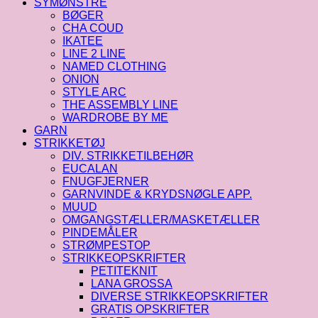
SYMØNSTRE
BØGER
CHA COUD
IKATEE
LINE 2 LINE
NAMED CLOTHING
ONION
STYLE ARC
THE ASSEMBLY LINE
WARDROBE BY ME
GARN
STRIKKETØJ
DIV. STRIKKETILBEHØR
EUCALAN
FNUGFJERNER
GARNVINDE & KRYDSNØGLE APP.
MUUD
OMGANGSTÆLLER/MASKETÆLLER
PINDEMÅLER
STRØMPESTOP
STRIKKEOPSKRIFTER
PETITEKNIT
LANA GROSSA
DIVERSE STRIKKEOPSKRIFTER
GRATIS OPSKRIFTER