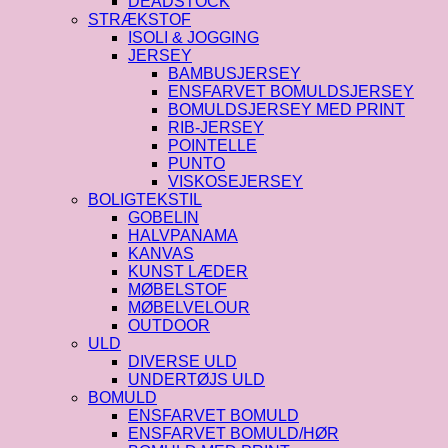
DEADSTOCK
STRÆKSTOF
ISOLI & JOGGING
JERSEY
BAMBUSJERSEY
ENSFARVET BOMULDSJERSEY
BOMULDSJERSEY MED PRINT
RIB-JERSEY
POINTELLE
PUNTO
VISKOSEJERSEY
BOLIGTEKSTIL
GOBELIN
HALVPANAMA
KANVAS
KUNST LÆDER
MØBELSTOF
MØBELVELOUR
OUTDOOR
ULD
DIVERSE ULD
UNDERTØJS ULD
BOMULD
ENSFARVET BOMULD
ENSFARVET BOMULD/HØR