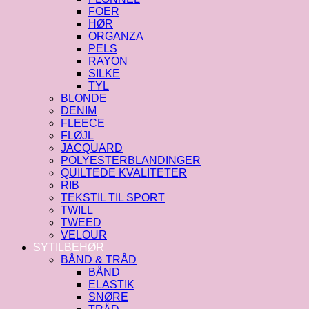
FOER
HØR
ORGANZA
PELS
RAYON
SILKE
TYL
BLONDE
DENIM
FLEECE
FLØJL
JACQUARD
POLYESTERBLANDINGER
QUILTEDE KVALITETER
RIB
TEKSTIL TIL SPORT
TWILL
TWEED
VELOUR
SYTILBEHØR
BÅND & TRÅD
BÅND
ELASTIK
SNØRE