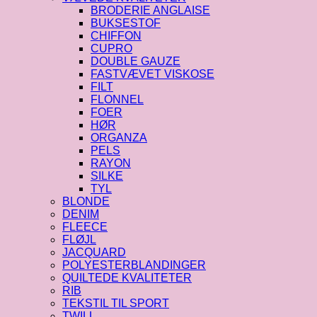
BRODERIE ANGLAISE
BUKSESTOF
CHIFFON
CUPRO
DOUBLE GAUZE
FASTVÆVET VISKOSE
FILT
FLONNEL
FOER
HØR
ORGANZA
PELS
RAYON
SILKE
TYL
BLONDE
DENIM
FLEECE
FLØJL
JACQUARD
POLYESTERBLANDINGER
QUILTEDE KVALITETER
RIB
TEKSTIL TIL SPORT
TWILL