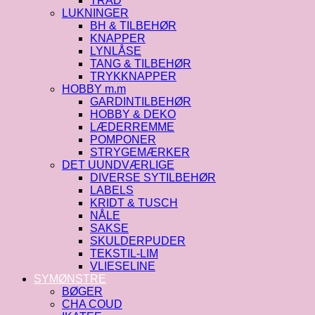
TRÅD
LUKNINGER
BH & TILBEHØR
KNAPPER
LYNLÅSE
TANG & TILBEHØR
TRYKKNAPPER
HOBBY m.m
GARDINTILBEHØR
HOBBY & DEKO
LÆDERREMME
POMPONER
STRYGEMÆRKER
DET UUNDVÆRLIGE
DIVERSE SYTILBEHØR
LABELS
KRIDT & TUSCH
NÅLE
SAKSE
SKULDERPUDER
TEKSTIL-LIM
VLIESELINE
SYMØNSTRE
BØGER
CHA COUD