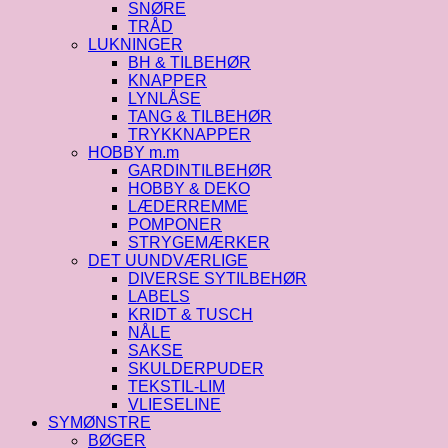
SNØRE
TRÅD
LUKNINGER
BH & TILBEHØR
KNAPPER
LYNLÅSE
TANG & TILBEHØR
TRYKKNAPPER
HOBBY m.m
GARDINTILBEHØR
HOBBY & DEKO
LÆDERREMME
POMPONER
STRYGEMÆRKER
DET UUNDVÆRLIGE
DIVERSE SYTILBEHØR
LABELS
KRIDT & TUSCH
NÅLE
SAKSE
SKULDERPUDER
TEKSTIL-LIM
VLIESELINE
SYMØNSTRE
BØGER