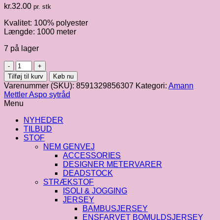
kr.
32.00
pr. stk
Kvalitet: 100% polyester
Længde: 1000 meter
7 på lager
Amann
Aspo,
Tilføj til kurv
Køb nu
1000
Varenummer (SKU):
8591329856307
Kategori:
Amann
m,
Mettler Aspo sytråd
fv.
Menu
731
antal
NYHEDER
TILBUD
STOF
NEM GENVEJ
ACCESSORIES
DESIGNER METERVARER
DEADSTOCK
STRÆKSTOF
ISOLI & JOGGING
JERSEY
BAMBUSJERSEY
ENSFARVET BOMULDSJERSEY