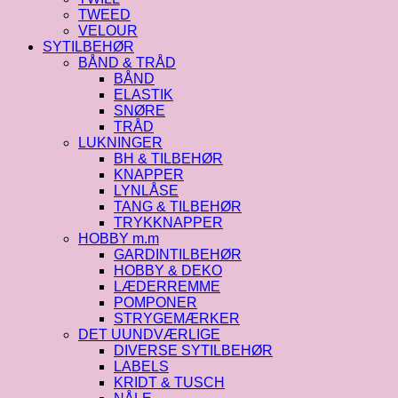
TWEED
VELOUR
SYTILBEHØR
BÅND & TRÅD
BÅND
ELASTIK
SNØRE
TRÅD
LUKNINGER
BH & TILBEHØR
KNAPPER
LYNLÅSE
TANG & TILBEHØR
TRYKKNAPPER
HOBBY m.m
GARDINTILBEHØR
HOBBY & DEKO
LÆDERREMME
POMPONER
STRYGEMÆRKER
DET UUNDVÆRLIGE
DIVERSE SYTILBEHØR
LABELS
KRIDT & TUSCH