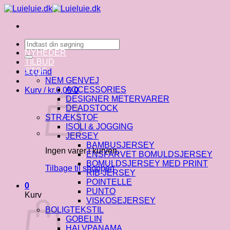
Fortsæt
til
indhold
Søg
efter:
NYHEDER
TILBUD
STOF
Log ind
NEM GENVEJ
ACCESSORIES
Kurv /
kr.
0.00
0
DESIGNER METERVARER
DEADSTOCK
STRÆKSTOF
ISOLI & JOGGING
JERSEY
BAMBUSJERSEY
Ingen varer i kurven.
ENSFARVET BOMULDSJERSEY
BOMULDSJERSEY MED PRINT
Tilbage til shoppen
RIB-JERSEY
POINTELLE
0
PUNTO
Kurv
VISKOSEJERSEY
BOLIGTEKSTIL
GOBELIN
HALVPANAMA