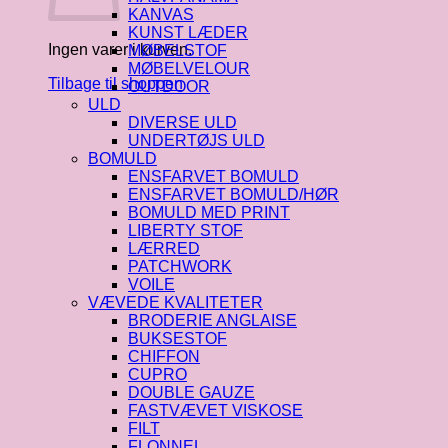
KANVAS
KUNST LÆDER
Ingen varer i kurven.
MØBELSTOF
MØBELVELOUR
Tilbage til shoppen
OUTDOOR
ULD
DIVERSE ULD
UNDERTØJS ULD
BOMULD
ENSFARVET BOMULD
ENSFARVET BOMULD/HØR
BOMULD MED PRINT
LIBERTY STOF
LÆRRED
PATCHWORK
VOILE
VÆVEDE KVALITETER
BRODERIE ANGLAISE
BUKSESTOF
CHIFFON
CUPRO
DOUBLE GAUZE
FASTVÆVET VISKOSE
FILT
FLONNEL