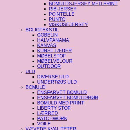
BOMULDSJERSEY MED PRINT
RIB-JERSEY
POINTELLE
PUNTO
VISKOSEJERSEY
BOLIGTEKSTIL
GOBELIN
HALVPANAMA
KANVAS
KUNST LÆDER
MØBELSTOF
MØBELVELOUR
OUTDOOR
ULD
DIVERSE ULD
UNDERTØJS ULD
BOMULD
ENSFARVET BOMULD
ENSFARVET BOMULD/HØR
BOMULD MED PRINT
LIBERTY STOF
LÆRRED
PATCHWORK
VOILE
VÆVEDE KVALITETER