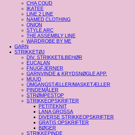
CHA COUD
IKATEE
LINE 2 LINE
NAMED CLOTHING
ONION
STYLE ARC
THE ASSEMBLY LINE
WARDROBE BY ME
GARN
STRIKKETØJ
DIV. STRIKKETILBEHØR
EUCALAN
FNUGFJERNER
GARNVINDE & KRYDSNØGLE APP.
MUUD
OMGANGSTÆLLER/MASKETÆLLER
PINDEMÅLER
STRØMPESTOP
STRIKKEOPSKRIFTER
PETITEKNIT
LANA GROSSA
DIVERSE STRIKKEOPSKRIFTER
GRATIS OPSKRIFTER
BØGER
STRIKKEPINDE