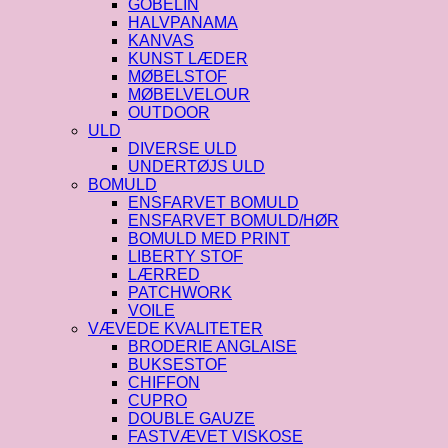
GOBELIN
HALVPANAMA
KANVAS
KUNST LÆDER
MØBELSTOF
MØBELVELOUR
OUTDOOR
ULD
DIVERSE ULD
UNDERTØJS ULD
BOMULD
ENSFARVET BOMULD
ENSFARVET BOMULD/HØR
BOMULD MED PRINT
LIBERTY STOF
LÆRRED
PATCHWORK
VOILE
VÆVEDE KVALITETER
BRODERIE ANGLAISE
BUKSESTOF
CHIFFON
CUPRO
DOUBLE GAUZE
FASTVÆVET VISKOSE