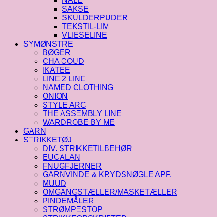
NÅLE
SAKSE
SKULDERPUDER
TEKSTIL-LIM
VLIESELINE
SYMØNSTRE
BØGER
CHA COUD
IKATEE
LINE 2 LINE
NAMED CLOTHING
ONION
STYLE ARC
THE ASSEMBLY LINE
WARDROBE BY ME
GARN
STRIKKETØJ
DIV. STRIKKETILBEHØR
EUCALAN
FNUGFJERNER
GARNVINDE & KRYDSNØGLE APP.
MUUD
OMGANGSTÆLLER/MASKETÆLLER
PINDEMÅLER
STRØMPESTOP