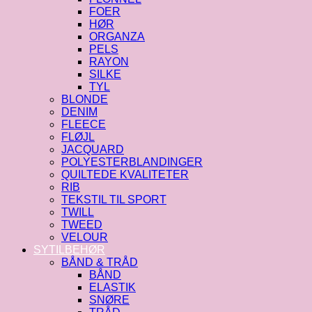
FOER
HØR
ORGANZA
PELS
RAYON
SILKE
TYL
BLONDE
DENIM
FLEECE
FLØJL
JACQUARD
POLYESTERBLANDINGER
QUILTEDE KVALITETER
RIB
TEKSTIL TIL SPORT
TWILL
TWEED
VELOUR
SYTILBEHØR
BÅND & TRÅD
BÅND
ELASTIK
SNØRE