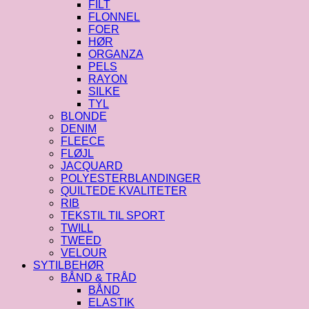
FILT
FLONNEL
FOER
HØR
ORGANZA
PELS
RAYON
SILKE
TYL
BLONDE
DENIM
FLEECE
FLØJL
JACQUARD
POLYESTERBLANDINGER
QUILTEDE KVALITETER
RIB
TEKSTIL TIL SPORT
TWILL
TWEED
VELOUR
SYTILBEHØR
BÅND & TRÅD
BÅND
ELASTIK