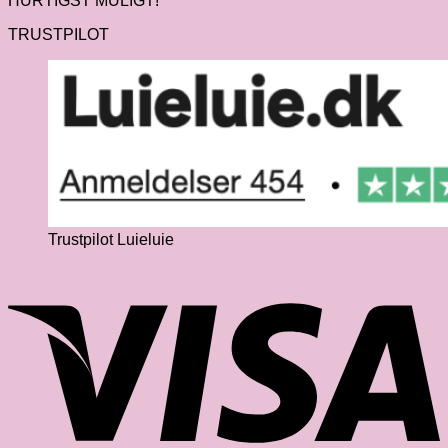
HURTIGST MULIGT!
TRUSTPILOT
Trustpilot Luieluie
V