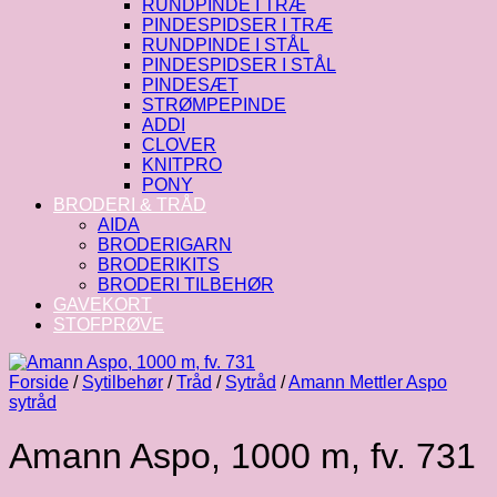
RUNDPINDE I TRÆ
PINDESPIDSER I TRÆ
RUNDPINDE I STÅL
PINDESPIDSER I STÅL
PINDESÆT
STRØMPEPINDE
ADDI
CLOVER
KNITPRO
PONY
BRODERI & TRÅD
AIDA
BRODERIGARN
BRODERIKITS
BRODERI TILBEHØR
GAVEKORT
STOFPRØVE
Forside
/
Sytilbehør
/
Tråd
/
Sytråd
/
Amann Mettler Aspo
sytråd
Amann Aspo, 1000 m, fv. 731