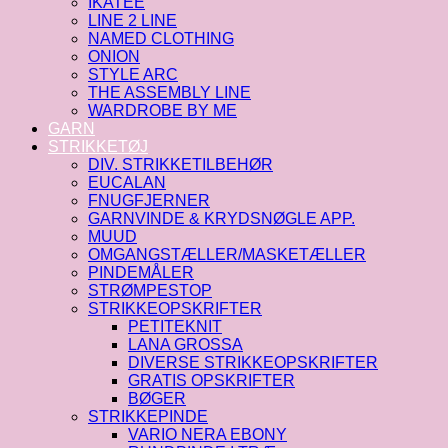
IKATEE
LINE 2 LINE
NAMED CLOTHING
ONION
STYLE ARC
THE ASSEMBLY LINE
WARDROBE BY ME
GARN
STRIKKETØJ
DIV. STRIKKETILBEHØR
EUCALAN
FNUGFJERNER
GARNVINDE & KRYDSNØGLE APP.
MUUD
OMGANGSTÆLLER/MASKETÆLLER
PINDEMÅLER
STRØMPESTOP
STRIKKEOPSKRIFTER
PETITEKNIT
LANA GROSSA
DIVERSE STRIKKEOPSKRIFTER
GRATIS OPSKRIFTER
BØGER
STRIKKEPINDE
VARIO NERA EBONY