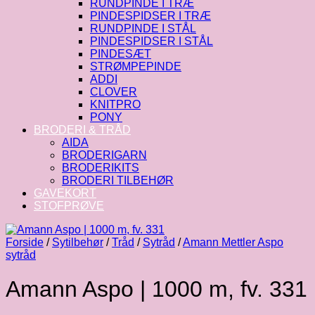
RUNDPINDE I TRÆ
PINDESPIDSER I TRÆ
RUNDPINDE I STÅL
PINDESPIDSER I STÅL
PINDESÆT
STRØMPEPINDE
ADDI
CLOVER
KNITPRO
PONY
BRODERI & TRÅD
AIDA
BRODERIGARN
BRODERIKITS
BRODERI TILBEHØR
GAVEKORT
STOFPRØVE
Forside
/
Sytilbehør
/
Tråd
/
Sytråd
/
Amann Mettler Aspo
sytråd
Amann Aspo | 1000 m, fv. 331