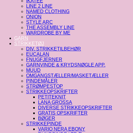
IKATEE
LINE 2 LINE
NAMED CLOTHING
ONION
STYLE ARC
THE ASSEMBLY LINE
WARDROBE BY ME
GARN
STRIKKETØJ
DIV. STRIKKETILBEHØR
EUCALAN
FNUGFJERNER
GARNVINDE & KRYDSNØGLE APP.
MUUD
OMGANGSTÆLLER/MASKETÆLLER
PINDEMÅLER
STRØMPESTOP
STRIKKEOPSKRIFTER
PETITEKNIT
LANA GROSSA
DIVERSE STRIKKEOPSKRIFTER
GRATIS OPSKRIFTER
BØGER
STRIKKEPINDE
VARIO NERA EBONY