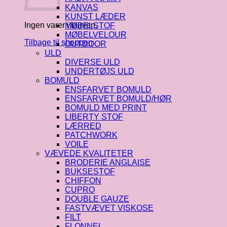
KANVAS
KUNST LÆDER
Ingen varer i kurven.
MØBELSTOF
MØBELVELOUR
Tilbage til shoppen
OUTDOOR
ULD
DIVERSE ULD
UNDERTØJS ULD
BOMULD
ENSFARVET BOMULD
ENSFARVET BOMULD/HØR
BOMULD MED PRINT
LIBERTY STOF
LÆRRED
PATCHWORK
VOILE
VÆVEDE KVALITETER
BRODERIE ANGLAISE
BUKSESTOF
CHIFFON
CUPRO
DOUBLE GAUZE
FASTVÆVET VISKOSE
FILT
FLONNEL