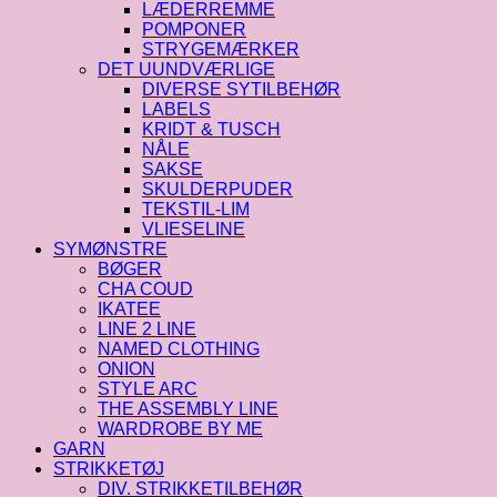
LÆDERREMME
POMPONER
STRYGEMÆRKER
DET UUNDVÆRLIGE
DIVERSE SYTILBEHØR
LABELS
KRIDT & TUSCH
NÅLE
SAKSE
SKULDERPUDER
TEKSTIL-LIM
VLIESELINE
SYMØNSTRE
BØGER
CHA COUD
IKATEE
LINE 2 LINE
NAMED CLOTHING
ONION
STYLE ARC
THE ASSEMBLY LINE
WARDROBE BY ME
GARN
STRIKKETØJ
DIV. STRIKKETILBEHØR