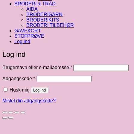
BRODERI & TRÅD
AIDA
BRODERIGARN
BRODERIKITS
BRODERI TILBEHØR
GAVEKORT
STOFPRØVE
Log ind
Log ind
Påkrævet
Brugernavn eller e-mailadresse
*
Påkrævet
Adgangskode
*
Husk mig
Log ind
Mistet din adgangskode?