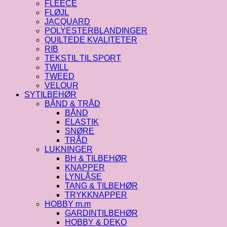
FLEECE
FLØJL
JACQUARD
POLYESTERBLANDINGER
QUILTEDE KVALITETER
RIB
TEKSTIL TIL SPORT
TWILL
TWEED
VELOUR
SYTILBEHØR
BÅND & TRÅD
BÅND
ELASTIK
SNØRE
TRÅD
LUKNINGER
BH & TILBEHØR
KNAPPER
LYNLÅSE
TANG & TILBEHØR
TRYKKNAPPER
HOBBY m.m
GARDINTILBEHØR
HOBBY & DEKO