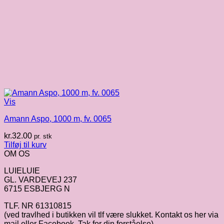
Vis
Amann Aspo, 1000 m, fv. 0065
kr.
32.00
pr. stk
Tilføj til kurv
OM OS
LUIELUIE
GL. VARDEVEJ 237
6715 ESBJERG N
TLF. NR 61310815
(ved travlhed i butikken vil tlf være slukket. Kontakt os her via
mail eller Facebook. Tak for din forståelse).