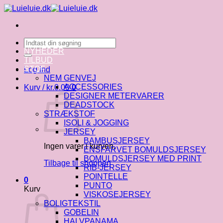
Fortsæt
til
indhold
Søg
efter:
NYHEDER
TILBUD
STOF
Log ind
NEM GENVEJ
ACCESSORIES
Kurv /
kr.
0.00
0
DESIGNER METERVARER
DEADSTOCK
STRÆKSTOF
ISOLI & JOGGING
JERSEY
BAMBUSJERSEY
Ingen varer i kurven.
ENSFARVET BOMULDSJERSEY
BOMULDSJERSEY MED PRINT
Tilbage til shoppen
RIB-JERSEY
POINTELLE
0
PUNTO
Kurv
VISKOSEJERSEY
BOLIGTEKSTIL
GOBELIN
HALVPANAMA