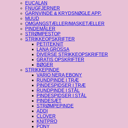
EUCALAN
FNUGFJERNER
GARNVINDE & KRYDSNØGLE APP.
MUUD
OMGANGSTÆLLER/MASKETÆLLER
PINDEMÅLER
STRØMPESTOP
STRIKKEOPSKRIFTER
PETITEKNIT
LANA GROSSA
DIVERSE STRIKKEOPSKRIFTER
GRATIS OPSKRIFTER
BØGER
STRIKKEPINDE
VARIO NERA EBONY
RUNDPINDE I TRÆ
PINDESPIDSER I TRÆ
RUNDPINDE I STÅL
PINDESPIDSER I STÅL
PINDESÆT
STRØMPEPINDE
ADDI
CLOVER
KNITPRO
PONY