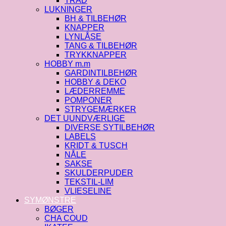
TRÅD
LUKNINGER
BH & TILBEHØR
KNAPPER
LYNLÅSE
TANG & TILBEHØR
TRYKKNAPPER
HOBBY m.m
GARDINTILBEHØR
HOBBY & DEKO
LÆDERREMME
POMPONER
STRYGEMÆRKER
DET UUNDVÆRLIGE
DIVERSE SYTILBEHØR
LABELS
KRIDT & TUSCH
NÅLE
SAKSE
SKULDERPUDER
TEKSTIL-LIM
VLIESELINE
SYMØNSTRE
BØGER
CHA COUD