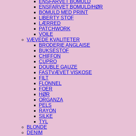
ENSFARVET BOMULD
ENSFARVET BOMULD/HØR
BOMULD MED PRINT
LIBERTY STOF
LÆRRED
PATCHWORK
VOILE
VÆVEDE KVALITETER
BRODERIE ANGLAISE
BUKSESTOF
CHIFFON
CUPRO
DOUBLE GAUZE
FASTVÆVET VISKOSE
FILT
FLONNEL
FOER
HØR
ORGANZA
PELS
RAYON
SILKE
TYL
BLONDE
DENIM