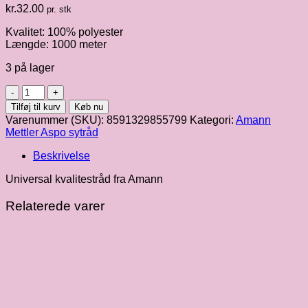
kr.
32.00
pr. stk
Kvalitet: 100% polyester
Længde: 1000 meter
3 på lager
Amann
Aspo
Tilføj til kurv
Køb nu
|
Varenummer (SKU):
8591329855799
Kategori:
Amann
1000
Mettler Aspo sytråd
m,
fv.
Beskrivelse
331
antal
Universal kvalitestråd fra Amann
Relaterede varer