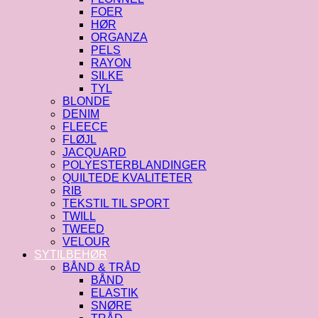
FOER
HØR
ORGANZA
PELS
RAYON
SILKE
TYL
BLONDE
DENIM
FLEECE
FLØJL
JACQUARD
POLYESTERBLANDINGER
QUILTEDE KVALITETER
RIB
TEKSTIL TIL SPORT
TWILL
TWEED
VELOUR
SYTILBEHØR
BÅND & TRÅD
BÅND
ELASTIK
SNØRE