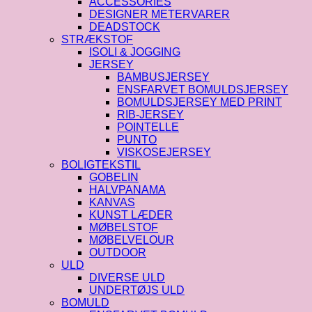
ACCESSORIES
DESIGNER METERVARER
DEADSTOCK
STRÆKSTOF
ISOLI & JOGGING
JERSEY
BAMBUSJERSEY
ENSFARVET BOMULDSJERSEY
BOMULDSJERSEY MED PRINT
RIB-JERSEY
POINTELLE
PUNTO
VISKOSEJERSEY
BOLIGTEKSTIL
GOBELIN
HALVPANAMA
KANVAS
KUNST LÆDER
MØBELSTOF
MØBELVELOUR
OUTDOOR
ULD
DIVERSE ULD
UNDERTØJS ULD
BOMULD