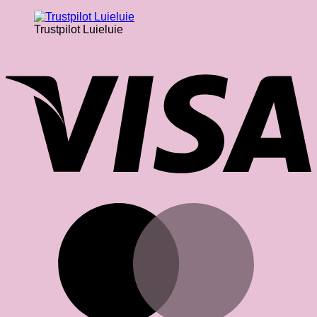
Trustpilot Luieluie
V
M