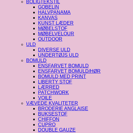
BOLIGTEKSTIL
GOBELIN
HALVPANAMA
KANVAS
KUNST LÆDER
MØBELSTOF
MØBELVELOUR
OUTDOOR
ULD
DIVERSE ULD
UNDERTØJS ULD
BOMULD
ENSFARVET BOMULD
ENSFARVET BOMULD/HØR
BOMULD MED PRINT
LIBERTY STOF
LÆRRED
PATCHWORK
VOILE
VÆVEDE KVALITETER
BRODERIE ANGLAISE
BUKSESTOF
CHIFFON
CUPRO
DOUBLE GAUZE