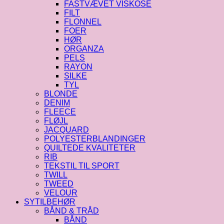
FASTVÆVET VISKOSE
FILT
FLONNEL
FOER
HØR
ORGANZA
PELS
RAYON
SILKE
TYL
BLONDE
DENIM
FLEECE
FLØJL
JACQUARD
POLYESTERBLANDINGER
QUILTEDE KVALITETER
RIB
TEKSTIL TIL SPORT
TWILL
TWEED
VELOUR
SYTILBEHØR
BÅND & TRÅD
BÅND