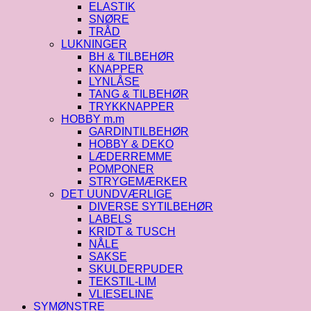
ELASTIK
SNØRE
TRÅD
LUKNINGER
BH & TILBEHØR
KNAPPER
LYNLÅSE
TANG & TILBEHØR
TRYKKNAPPER
HOBBY m.m
GARDINTILBEHØR
HOBBY & DEKO
LÆDERREMME
POMPONER
STRYGEMÆRKER
DET UUNDVÆRLIGE
DIVERSE SYTILBEHØR
LABELS
KRIDT & TUSCH
NÅLE
SAKSE
SKULDERPUDER
TEKSTIL-LIM
VLIESELINE
SYMØNSTRE