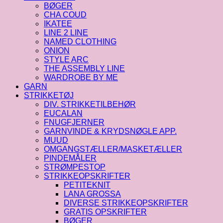
BØGER
CHA COUD
IKATEE
LINE 2 LINE
NAMED CLOTHING
ONION
STYLE ARC
THE ASSEMBLY LINE
WARDROBE BY ME
GARN
STRIKKETØJ
DIV. STRIKKETILBEHØR
EUCALAN
FNUGFJERNER
GARNVINDE & KRYDSNØGLE APP.
MUUD
OMGANGSTÆLLER/MASKETÆLLER
PINDEMÅLER
STRØMPESTOP
STRIKKEOPSKRIFTER
PETITEKNIT
LANA GROSSA
DIVERSE STRIKKEOPSKRIFTER
GRATIS OPSKRIFTER
BØGER