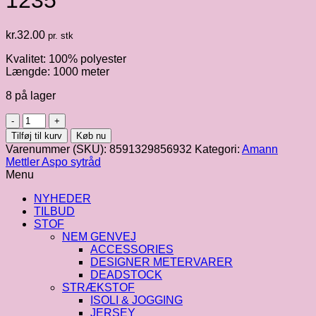
1235
kr.
32.00
pr. stk
Kvalitet: 100% polyester
Længde: 1000 meter
8 på lager
Amann
Aspo
Tilføj til kurv
Køb nu
|
Varenummer (SKU):
8591329856932
Kategori:
Amann
1000
Mettler Aspo sytråd
m,
Menu
fv.
1235
NYHEDER
antal
TILBUD
STOF
NEM GENVEJ
ACCESSORIES
DESIGNER METERVARER
DEADSTOCK
STRÆKSTOF
ISOLI & JOGGING
JERSEY