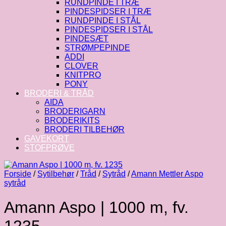
RUNDPINDE I TRÆ
PINDESPIDSER I TRÆ
RUNDPINDE I STÅL
PINDESPIDSER I STÅL
PINDESÆT
STRØMPEPINDE
ADDI
CLOVER
KNITPRO
PONY
BRODERI & TRÅD
AIDA
BRODERIGARN
BRODERIKITS
BRODERI TILBEHØR
GAVEKORT
STOFPRØVE
Forside
/
Sytilbehør
/
Tråd
/
Sytråd
/
Amann Mettler Aspo
sytråd
Amann Aspo | 1000 m, fv.