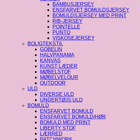
BAMBUSJERSEY
ENSFARVET BOMULDSJERSEY
BOMULDSJERSEY MED PRINT
RIB-JERSEY
POINTELLE
PUNTO
VISKOSEJERSEY
BOLIGTEKSTIL
GOBELIN
HALVPANAMA
KANVAS
KUNST LÆDER
MØBELSTOF
MØBELVELOUR
OUTDOOR
ULD
DIVERSE ULD
UNDERTØJS ULD
BOMULD
ENSFARVET BOMULD
ENSFARVET BOMULD/HØR
BOMULD MED PRINT
LIBERTY STOF
LÆRRED
PATCHWORK