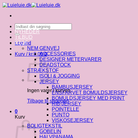
Fortsæt
til
indhold
Søg
efter:
NYHEDER
TILBUD
STOF
Log ind
NEM GENVEJ
ACCESSORIES
Kurv /
kr.
0.00
0
DESIGNER METERVARER
DEADSTOCK
STRÆKSTOF
ISOLI & JOGGING
JERSEY
BAMBUSJERSEY
Ingen varer i kurven.
ENSFARVET BOMULDSJERSEY
BOMULDSJERSEY MED PRINT
Tilbage til shoppen
RIB-JERSEY
POINTELLE
0
PUNTO
Kurv
VISKOSEJERSEY
BOLIGTEKSTIL
GOBELIN
HALVPANAMA