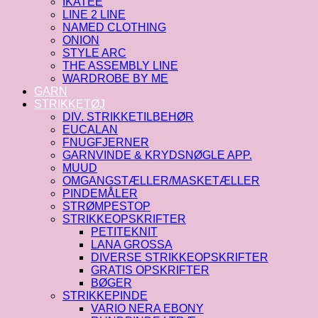
IKATEE
LINE 2 LINE
NAMED CLOTHING
ONION
STYLE ARC
THE ASSEMBLY LINE
WARDROBE BY ME
GARN
STRIKKETØJ
DIV. STRIKKETILBEHØR
EUCALAN
FNUGFJERNER
GARNVINDE & KRYDSNØGLE APP.
MUUD
OMGANGSTÆLLER/MASKETÆLLER
PINDEMÅLER
STRØMPESTOP
STRIKKEOPSKRIFTER
PETITEKNIT
LANA GROSSA
DIVERSE STRIKKEOPSKRIFTER
GRATIS OPSKRIFTER
BØGER
STRIKKEPINDE
VARIO NERA EBONY