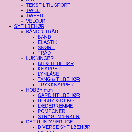
TEKSTIL TIL SPORT
TWILL
TWEED
VELOUR
SYTILBEHØR
BÅND & TRÅD
BÅND
ELASTIK
SNØRE
TRÅD
LUKNINGER
BH & TILBEHØR
KNAPPER
LYNLÅSE
TANG & TILBEHØR
TRYKKNAPPER
HOBBY m.m
GARDINTILBEHØR
HOBBY & DEKO
LÆDERREMME
POMPONER
STRYGEMÆRKER
DET UUNDVÆRLIGE
DIVERSE SYTILBEHØR