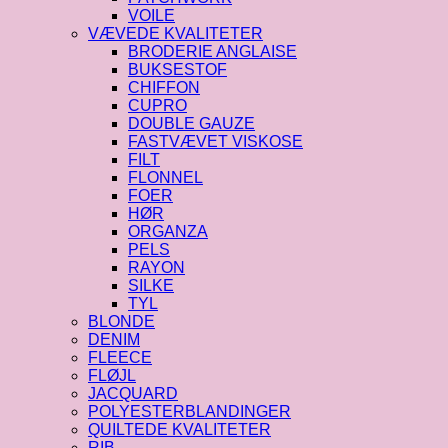
VOILE
VÆVEDE KVALITETER
BRODERIE ANGLAISE
BUKSESTOF
CHIFFON
CUPRO
DOUBLE GAUZE
FASTVÆVET VISKOSE
FILT
FLONNEL
FOER
HØR
ORGANZA
PELS
RAYON
SILKE
TYL
BLONDE
DENIM
FLEECE
FLØJL
JACQUARD
POLYESTERBLANDINGER
QUILTEDE KVALITETER
RIB