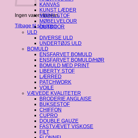
KANVAS
KUNST LÆDER
Ingen varer i kurven.
MØBELSTOF
MØBELVELOUR
Tilbage til shoppen
OUTDOOR
ULD
DIVERSE ULD
UNDERTØJS ULD
BOMULD
ENSFARVET BOMULD
ENSFARVET BOMULD/HØR
BOMULD MED PRINT
LIBERTY STOF
LÆRRED
PATCHWORK
VOILE
VÆVEDE KVALITETER
BRODERIE ANGLAISE
BUKSESTOF
CHIFFON
CUPRO
DOUBLE GAUZE
FASTVÆVET VISKOSE
FILT
FLONNEL