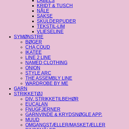
LABELS
KRIDT & TUSCH
NÅLE
SAKSE
SKULDERPUDER
TEKSTIL-LIM
VLIESELINE
SYMØNSTRE
BØGER
CHA COUD
IKATEE
LINE 2 LINE
NAMED CLOTHING
ONION
STYLE ARC
THE ASSEMBLY LINE
WARDROBE BY ME
GARN
STRIKKETØJ
DIV. STRIKKETILBEHØR
EUCALAN
FNUGFJERNER
GARNVINDE & KRYDSNØGLE APP.
MUUD
OMGANGSTÆLLER/MASKETÆLLER