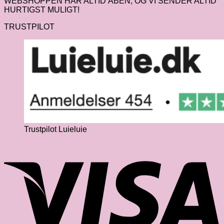
WEBSHOPPEN HAR ALTID ÅBEN, OG VI SENDER ALTID
HURTIGST MULIGT!
TRUSTPILOT
Trustpilot Luieluie
V