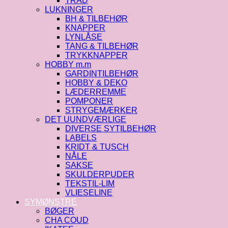
TRÅD
LUKNINGER
BH & TILBEHØR
KNAPPER
LYNLÅSE
TANG & TILBEHØR
TRYKKNAPPER
HOBBY m.m
GARDINTILBEHØR
HOBBY & DEKO
LÆDERREMME
POMPONER
STRYGEMÆRKER
DET UUNDVÆRLIGE
DIVERSE SYTILBEHØR
LABELS
KRIDT & TUSCH
NÅLE
SAKSE
SKULDERPUDER
TEKSTIL-LIM
VLIESELINE
SYMØNSTRE
BØGER
CHA COUD