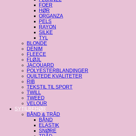
FOER
HØR
ORGANZA
PELS
RAYON
SILKE
TYL
BLONDE
DENIM
FLEECE
FLØJL
JACQUARD
POLYESTERBLANDINGER
QUILTEDE KVALITETER
RIB
TEKSTIL TIL SPORT
TWILL
TWEED
VELOUR
SYTILBEHØR
BÅND & TRÅD
BÅND
ELASTIK
SNØRE