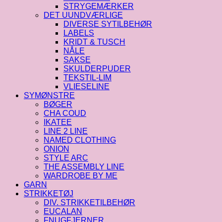
STRYGEMÆRKER
DET UUNDVÆRLIGE
DIVERSE SYTILBEHØR
LABELS
KRIDT & TUSCH
NÅLE
SAKSE
SKULDERPUDER
TEKSTIL-LIM
VLIESELINE
SYMØNSTRE
BØGER
CHA COUD
IKATEE
LINE 2 LINE
NAMED CLOTHING
ONION
STYLE ARC
THE ASSEMBLY LINE
WARDROBE BY ME
GARN
STRIKKETØJ
DIV. STRIKKETILBEHØR
EUCALAN
FNUGFJERNER