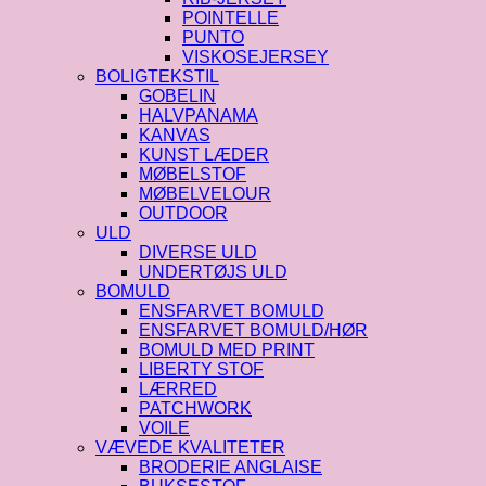
POINTELLE
PUNTO
VISKOSEJERSEY
BOLIGTEKSTIL
GOBELIN
HALVPANAMA
KANVAS
KUNST LÆDER
MØBELSTOF
MØBELVELOUR
OUTDOOR
ULD
DIVERSE ULD
UNDERTØJS ULD
BOMULD
ENSFARVET BOMULD
ENSFARVET BOMULD/HØR
BOMULD MED PRINT
LIBERTY STOF
LÆRRED
PATCHWORK
VOILE
VÆVEDE KVALITETER
BRODERIE ANGLAISE