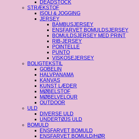
DEADSTOCK
STRÆKSTOF
ISOLI & JOGGING
JERSEY
BAMBUSJERSEY
ENSFARVET BOMULDSJERSEY
BOMULDSJERSEY MED PRINT
RIB-JERSEY
POINTELLE
PUNTO
VISKOSEJERSEY
BOLIGTEKSTIL
GOBELIN
HALVPANAMA
KANVAS
KUNST LÆDER
MØBELSTOF
MØBELVELOUR
OUTDOOR
ULD
DIVERSE ULD
UNDERTØJS ULD
BOMULD
ENSFARVET BOMULD
ENSFARVET BOMULD/HØR