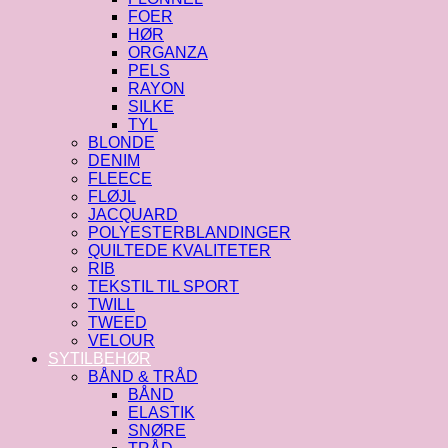
FOER
HØR
ORGANZA
PELS
RAYON
SILKE
TYL
BLONDE
DENIM
FLEECE
FLØJL
JACQUARD
POLYESTERBLANDINGER
QUILTEDE KVALITETER
RIB
TEKSTIL TIL SPORT
TWILL
TWEED
VELOUR
SYTILBEHØR
BÅND & TRÅD
BÅND
ELASTIK
SNØRE