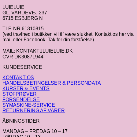
LUIELUIE
GL. VARDEVEJ 237
6715 ESBJERG N
TLF. NR 61310815
(ved travlhed i butikken vil tlf være slukket. Kontakt os her via
mail eller Facebook. Tak for din forståelse).
MAIL: KONTAKTLUIELUIE.DK
CVR DK30871944
KUNDESERVICE
KONTAKT OS
HANDELSBETINGELSER & PERSONDATA
KURSER & EVENTS
STOFPRØVER
FORSENDELSE
SYMASKINE-SERVICE
RETURNERING AF VARER
ÅBNINGSTIDER
MANDAG – FREDAG 10 – 17
LØRDAG 10 – 13