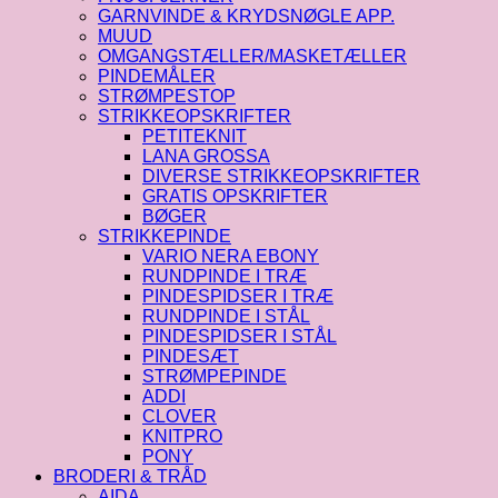
GARNVINDE & KRYDSNØGLE APP.
MUUD
OMGANGSTÆLLER/MASKETÆLLER
PINDEMÅLER
STRØMPESTOP
STRIKKEOPSKRIFTER
PETITEKNIT
LANA GROSSA
DIVERSE STRIKKEOPSKRIFTER
GRATIS OPSKRIFTER
BØGER
STRIKKEPINDE
VARIO NERA EBONY
RUNDPINDE I TRÆ
PINDESPIDSER I TRÆ
RUNDPINDE I STÅL
PINDESPIDSER I STÅL
PINDESÆT
STRØMPEPINDE
ADDI
CLOVER
KNITPRO
PONY
BRODERI & TRÅD
AIDA