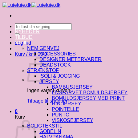
Fortsæt
til
indhold
Søg
efter:
NYHEDER
TILBUD
STOF
Log ind
NEM GENVEJ
ACCESSORIES
Kurv /
kr.
0.00
0
DESIGNER METERVARER
DEADSTOCK
STRÆKSTOF
ISOLI & JOGGING
JERSEY
BAMBUSJERSEY
Ingen varer i kurven.
ENSFARVET BOMULDSJERSEY
BOMULDSJERSEY MED PRINT
Tilbage til shoppen
RIB-JERSEY
POINTELLE
0
PUNTO
Kurv
VISKOSEJERSEY
BOLIGTEKSTIL
GOBELIN
HALVPANAMA