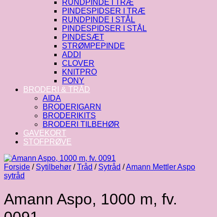
RUNDPINDE I TRÆ
PINDESPIDSER I TRÆ
RUNDPINDE I STÅL
PINDESPIDSER I STÅL
PINDESÆT
STRØMPEPINDE
ADDI
CLOVER
KNITPRO
PONY
BRODERI & TRÅD
AIDA
BRODERIGARN
BRODERIKITS
BRODERI TILBEHØR
GAVEKORT
STOFPRØVE
Forside
/
Sytilbehør
/
Tråd
/
Sytråd
/
Amann Mettler Aspo
sytråd
Amann Aspo, 1000 m, fv.