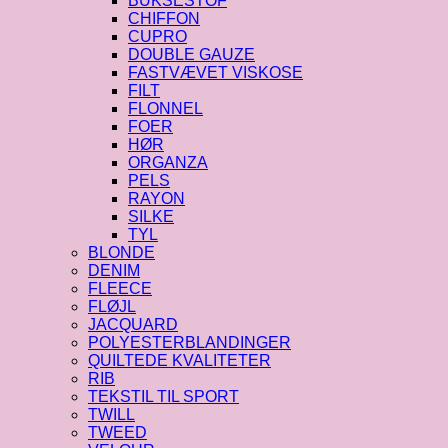
BUKSESTOF
CHIFFON
CUPRO
DOUBLE GAUZE
FASTVÆVET VISKOSE
FILT
FLONNEL
FOER
HØR
ORGANZA
PELS
RAYON
SILKE
TYL
BLONDE
DENIM
FLEECE
FLØJL
JACQUARD
POLYESTERBLANDINGER
QUILTEDE KVALITETER
RIB
TEKSTIL TIL SPORT
TWILL
TWEED