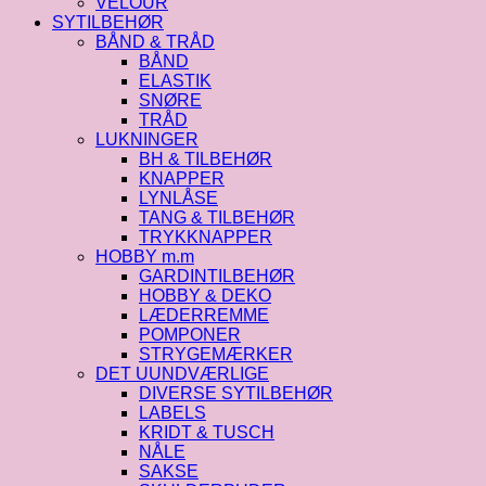
VELOUR
SYTILBEHØR
BÅND & TRÅD
BÅND
ELASTIK
SNØRE
TRÅD
LUKNINGER
BH & TILBEHØR
KNAPPER
LYNLÅSE
TANG & TILBEHØR
TRYKKNAPPER
HOBBY m.m
GARDINTILBEHØR
HOBBY & DEKO
LÆDERREMME
POMPONER
STRYGEMÆRKER
DET UUNDVÆRLIGE
DIVERSE SYTILBEHØR
LABELS
KRIDT & TUSCH
NÅLE
SAKSE