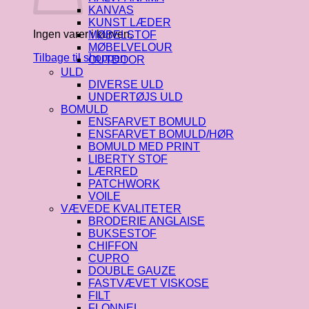
KANVAS
KUNST LÆDER
Ingen varer i kurven.
MØBELSTOF
MØBELVELOUR
Tilbage til shoppen
OUTDOOR
ULD
DIVERSE ULD
UNDERTØJS ULD
BOMULD
ENSFARVET BOMULD
ENSFARVET BOMULD/HØR
BOMULD MED PRINT
LIBERTY STOF
LÆRRED
PATCHWORK
VOILE
VÆVEDE KVALITETER
BRODERIE ANGLAISE
BUKSESTOF
CHIFFON
CUPRO
DOUBLE GAUZE
FASTVÆVET VISKOSE
FILT
FLONNEL