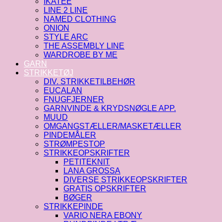
IKATEE
LINE 2 LINE
NAMED CLOTHING
ONION
STYLE ARC
THE ASSEMBLY LINE
WARDROBE BY ME
GARN
STRIKKETØJ
DIV. STRIKKETILBEHØR
EUCALAN
FNUGFJERNER
GARNVINDE & KRYDSNØGLE APP.
MUUD
OMGANGSTÆLLER/MASKETÆLLER
PINDEMÅLER
STRØMPESTOP
STRIKKEOPSKRIFTER
PETITEKNIT
LANA GROSSA
DIVERSE STRIKKEOPSKRIFTER
GRATIS OPSKRIFTER
BØGER
STRIKKEPINDE
VARIO NERA EBONY