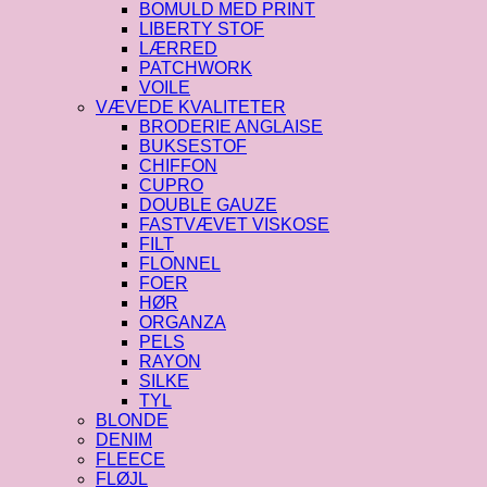
BOMULD MED PRINT
LIBERTY STOF
LÆRRED
PATCHWORK
VOILE
VÆVEDE KVALITETER
BRODERIE ANGLAISE
BUKSESTOF
CHIFFON
CUPRO
DOUBLE GAUZE
FASTVÆVET VISKOSE
FILT
FLONNEL
FOER
HØR
ORGANZA
PELS
RAYON
SILKE
TYL
BLONDE
DENIM
FLEECE
FLØJL