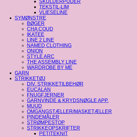
SKULDERPUDER
TEKSTIL-LIM
VLIESELINE
SYMØNSTRE
BØGER
CHA COUD
IKATEE
LINE 2 LINE
NAMED CLOTHING
ONION
STYLE ARC
THE ASSEMBLY LINE
WARDROBE BY ME
GARN
STRIKKETØJ
DIV. STRIKKETILBEHØR
EUCALAN
FNUGFJERNER
GARNVINDE & KRYDSNØGLE APP.
MUUD
OMGANGSTÆLLER/MASKETÆLLER
PINDEMÅLER
STRØMPESTOP
STRIKKEOPSKRIFTER
PETITEKNIT