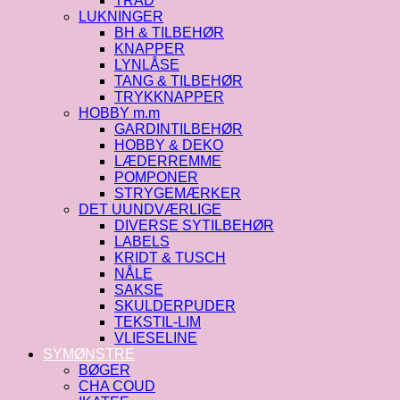
TRÅD
LUKNINGER
BH & TILBEHØR
KNAPPER
LYNLÅSE
TANG & TILBEHØR
TRYKKNAPPER
HOBBY m.m
GARDINTILBEHØR
HOBBY & DEKO
LÆDERREMME
POMPONER
STRYGEMÆRKER
DET UUNDVÆRLIGE
DIVERSE SYTILBEHØR
LABELS
KRIDT & TUSCH
NÅLE
SAKSE
SKULDERPUDER
TEKSTIL-LIM
VLIESELINE
SYMØNSTRE
BØGER
CHA COUD