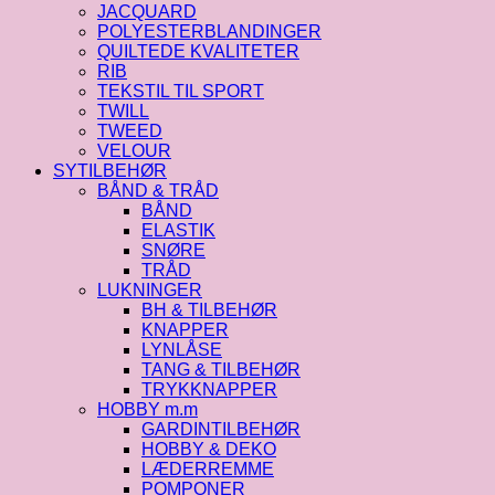
JACQUARD
POLYESTERBLANDINGER
QUILTEDE KVALITETER
RIB
TEKSTIL TIL SPORT
TWILL
TWEED
VELOUR
SYTILBEHØR
BÅND & TRÅD
BÅND
ELASTIK
SNØRE
TRÅD
LUKNINGER
BH & TILBEHØR
KNAPPER
LYNLÅSE
TANG & TILBEHØR
TRYKKNAPPER
HOBBY m.m
GARDINTILBEHØR
HOBBY & DEKO
LÆDERREMME
POMPONER