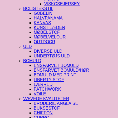
VISKOSEJERSEY
BOLIGTEKSTIL
GOBELIN
HALVPANAMA
KANVAS
KUNST LÆDER
MØBELSTOF
MØBELVELOUR
OUTDOOR
ULD
DIVERSE ULD
UNDERTØJS ULD
BOMULD
ENSFARVET BOMULD
ENSFARVET BOMULD/HØR
BOMULD MED PRINT
LIBERTY STOF
LÆRRED
PATCHWORK
VOILE
VÆVEDE KVALITETER
BRODERIE ANGLAISE
BUKSESTOF
CHIFFON
CUPRO