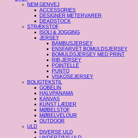
NEM GENVEJ
ACCESSORIES
DESIGNER METERVARER
DEADSTOCK
STRÆKSTOF
ISOLI & JOGGING
JERSEY
BAMBUSJERSEY
ENSFARVET BOMULDSJERSEY
BOMULDSJERSEY MED PRINT
RIB-JERSEY
POINTELLE
PUNTO
VISKOSEJERSEY
BOLIGTEKSTIL
GOBELIN
HALVPANAMA
KANVAS
KUNST LÆDER
MØBELSTOF
MØBELVELOUR
OUTDOOR
ULD
DIVERSE ULD
UNDERTØJS ULD