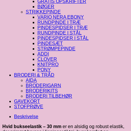
GRATIS OPSKRIFTER
BØGER
STRIKKEPINDE
VARIO NERA EBONY
RUNDPINDE I TRÆ
PINDESPIDSER I TRÆ
RUNDPINDE I STÅL
PINDESPIDSER I STÅL
PINDESÆT
STRØMPEPINDE
ADDI
CLOVER
KNITPRO
PONY
BRODERI & TRÅD
AIDA
BRODERIGARN
BRODERIKITS
BRODERI TILBEHØR
GAVEKORT
STOFPRØVE
Beskrivelse
Hvid bukseelastik – 30 mm
er en alsidig og robust elastik,