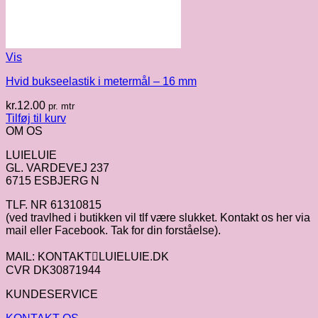
Vis
Hvid bukseelastik i metermål – 16 mm
kr.
12.00
pr. mtr
Tilføj til kurv
OM OS
LUIELUIE
GL. VARDEVEJ 237
6715 ESBJERG N
TLF. NR 61310815
(ved travlhed i butikken vil tlf være slukket. Kontakt os her via
mail eller Facebook. Tak for din forståelse).
MAIL: KONTAKTLUIELUIE.DK
CVR DK30871944
KUNDESERVICE