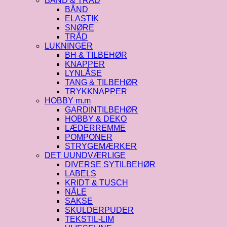
BÅND & TRÅD
BÅND
ELASTIK
SNØRE
TRÅD
LUKNINGER
BH & TILBEHØR
KNAPPER
LYNLÅSE
TANG & TILBEHØR
TRYKKNAPPER
HOBBY m.m
GARDINTILBEHØR
HOBBY & DEKO
LÆDERREMME
POMPONER
STRYGEMÆRKER
DET UUNDVÆRLIGE
DIVERSE SYTILBEHØR
LABELS
KRIDT & TUSCH
NÅLE
SAKSE
SKULDERPUDER
TEKSTIL-LIM