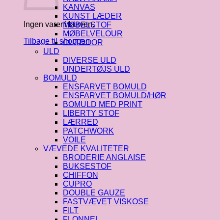
KANVAS
KUNST LÆDER
Ingen varer i kurven.
MØBELSTOF
MØBELVELOUR
Tilbage til shoppen
OUTDOOR
ULD
DIVERSE ULD
UNDERTØJS ULD
BOMULD
ENSFARVET BOMULD
ENSFARVET BOMULD/HØR
BOMULD MED PRINT
LIBERTY STOF
LÆRRED
PATCHWORK
VOILE
VÆVEDE KVALITETER
BRODERIE ANGLAISE
BUKSESTOF
CHIFFON
CUPRO
DOUBLE GAUZE
FASTVÆVET VISKOSE
FILT
FLONNEL