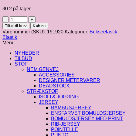
30.2 på lager
30
mm
Tilføj til kurv
Køb nu
hvid
Varenummer (SKU):
191920
Kategorier:
Bukseelastik
,
bukseelastik
Elastik
antal
Menu
NYHEDER
TILBUD
STOF
NEM GENVEJ
ACCESSORIES
DESIGNER METERVARER
DEADSTOCK
STRÆKSTOF
ISOLI & JOGGING
JERSEY
BAMBUSJERSEY
ENSFARVET BOMULDSJERSEY
BOMULDSJERSEY MED PRINT
RIB-JERSEY
POINTELLE
PUNTO