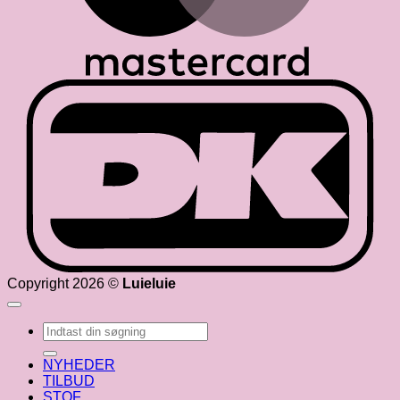
D
Copyright 2026 ©
Luieluie
Søg
efter:
NYHEDER
TILBUD
STOF