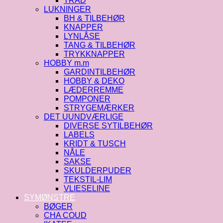
TRÅD
LUKNINGER
BH & TILBEHØR
KNAPPER
LYNLÅSE
TANG & TILBEHØR
TRYKKNAPPER
HOBBY m.m
GARDINTILBEHØR
HOBBY & DEKO
LÆDERREMME
POMPONER
STRYGEMÆRKER
DET UUNDVÆRLIGE
DIVERSE SYTILBEHØR
LABELS
KRIDT & TUSCH
NÅLE
SAKSE
SKULDERPUDER
TEKSTIL-LIM
VLIESELINE
SYMØNSTRE
BØGER
CHA COUD