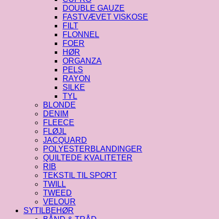
DOUBLE GAUZE
FASTVÆVET VISKOSE
FILT
FLONNEL
FOER
HØR
ORGANZA
PELS
RAYON
SILKE
TYL
BLONDE
DENIM
FLEECE
FLØJL
JACQUARD
POLYESTERBLANDINGER
QUILTEDE KVALITETER
RIB
TEKSTIL TIL SPORT
TWILL
TWEED
VELOUR
SYTILBEHØR