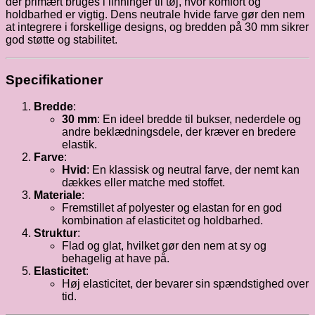
der primært bruges i linninger til tøj, hvor komfort og
holdbarhed er vigtig. Dens neutrale hvide farve gør den nem
at integrere i forskellige designs, og bredden på 30 mm sikrer
god støtte og stabilitet.
Specifikationer
Bredde
:
30 mm
: En ideel bredde til bukser, nederdele og
andre beklædningsdele, der kræver en bredere
elastik.
Farve
:
Hvid
: En klassisk og neutral farve, der nemt kan
dækkes eller matche med stoffet.
Materiale
:
Fremstillet af polyester og elastan for en god
kombination af elasticitet og holdbarhed.
Struktur
:
Flad og glat, hvilket gør den nem at sy og
behagelig at have på.
Elasticitet
:
Høj elasticitet, der bevarer sin spændstighed over
tid.