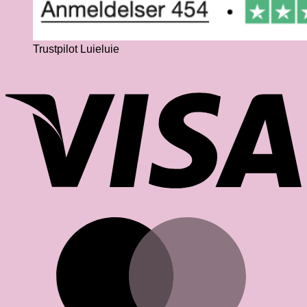
Trustpilot Luieluie
V
M