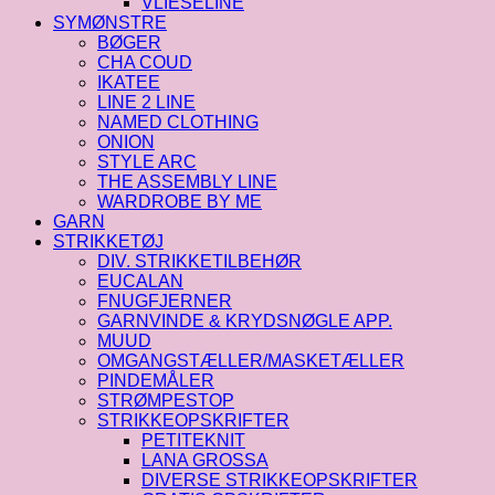
VLIESELINE
SYMØNSTRE
BØGER
CHA COUD
IKATEE
LINE 2 LINE
NAMED CLOTHING
ONION
STYLE ARC
THE ASSEMBLY LINE
WARDROBE BY ME
GARN
STRIKKETØJ
DIV. STRIKKETILBEHØR
EUCALAN
FNUGFJERNER
GARNVINDE & KRYDSNØGLE APP.
MUUD
OMGANGSTÆLLER/MASKETÆLLER
PINDEMÅLER
STRØMPESTOP
STRIKKEOPSKRIFTER
PETITEKNIT
LANA GROSSA
DIVERSE STRIKKEOPSKRIFTER