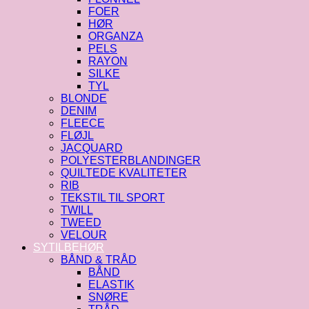
FOER
HØR
ORGANZA
PELS
RAYON
SILKE
TYL
BLONDE
DENIM
FLEECE
FLØJL
JACQUARD
POLYESTERBLANDINGER
QUILTEDE KVALITETER
RIB
TEKSTIL TIL SPORT
TWILL
TWEED
VELOUR
SYTILBEHØR
BÅND & TRÅD
BÅND
ELASTIK
SNØRE