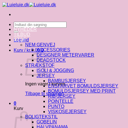
Fortsæt
til
indhold
Søg
efter:
NYHEDER
TILBUD
STOF
Log ind
NEM GENVEJ
ACCESSORIES
Kurv /
kr.
0.00
0
DESIGNER METERVARER
DEADSTOCK
STRÆKSTOF
ISOLI & JOGGING
JERSEY
BAMBUSJERSEY
Ingen varer i kurven.
ENSFARVET BOMULDSJERSEY
BOMULDSJERSEY MED PRINT
Tilbage til shoppen
RIB-JERSEY
POINTELLE
0
PUNTO
Kurv
VISKOSEJERSEY
BOLIGTEKSTIL
GOBELIN
HALVPANAMA