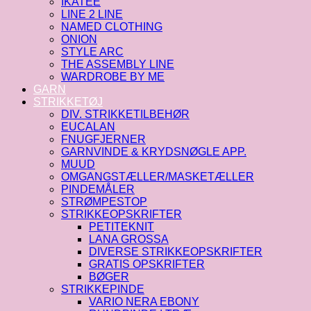
IKATEE
LINE 2 LINE
NAMED CLOTHING
ONION
STYLE ARC
THE ASSEMBLY LINE
WARDROBE BY ME
GARN
STRIKKETØJ
DIV. STRIKKETILBEHØR
EUCALAN
FNUGFJERNER
GARNVINDE & KRYDSNØGLE APP.
MUUD
OMGANGSTÆLLER/MASKETÆLLER
PINDEMÅLER
STRØMPESTOP
STRIKKEOPSKRIFTER
PETITEKNIT
LANA GROSSA
DIVERSE STRIKKEOPSKRIFTER
GRATIS OPSKRIFTER
BØGER
STRIKKEPINDE
VARIO NERA EBONY