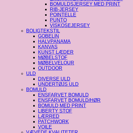
BOMULDSJERSEY MED PRINT
RIB-JERSEY
POINTELLE
PUNTO
VISKOSEJERSEY
BOLIGTEKSTIL
GOBELIN
HALVPANAMA
KANVAS
KUNST LÆDER
MØBELSTOF
MØBELVELOUR
OUTDOOR
ULD
DIVERSE ULD
UNDERTØJS ULD
BOMULD
ENSFARVET BOMULD
ENSFARVET BOMULD/HØR
BOMULD MED PRINT
LIBERTY STOF
LÆRRED
PATCHWORK
VOILE
VÆVEDE KVALITETER