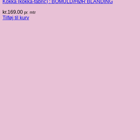
Kokka (kokka-fabric) : BOMULD/HØR BLANDING
kr.
169.00
pr. mtr
Tilføj til kurv