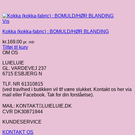
Vis
Kokka (kokka-fabric) : BOMULD/HØR BLANDING
kr.
169.00
pr. mtr
Tilføj til kurv
OM OS
LUIELUIE
GL. VARDEVEJ 237
6715 ESBJERG N
TLF. NR 61310815
(ved travlhed i butikken vil tlf være slukket. Kontakt os her via
mail eller Facebook. Tak for din forståelse).
MAIL: KONTAKTLUIELUIE.DK
CVR DK30871944
KUNDESERVICE
KONTAKT OS