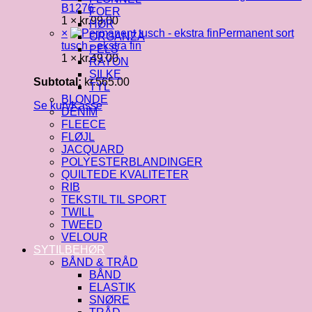
B1276
FOER
1 ×
kr.
99.00
HØR
×
Permanent sort
ORGANZA
tusch - ekstra fin
PELS
1 ×
kr.
49.00
RAYON
SILKE
Subtotal:
kr.
565.00
TYL
BLONDE
Se kurv
Kasse
DENIM
FLEECE
FLØJL
JACQUARD
POLYESTERBLANDINGER
QUILTEDE KVALITETER
RIB
TEKSTIL TIL SPORT
TWILL
TWEED
VELOUR
SYTILBEHØR
BÅND & TRÅD
BÅND
ELASTIK
SNØRE