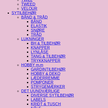
TWEED
VELOUR
SYTILBEHØR
BÅND & TRÅD
BÅND
ELASTIK
SNØRE
TRÅD
LUKNINGER
BH & TILBEHØR
KNAPPER
LYNLÅSE
TANG & TILBEHØR
TRYKKNAPPER
HOBBY m.m
GARDINTILBEHØR
HOBBY & DEKO
LÆDERREMME
POMPONER
STRYGEMÆRKER
DET UUNDVÆRLIGE
DIVERSE SYTILBEHØR
LABELS
KRIDT & TUSCH