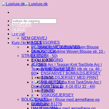
Fortsæt
til
indhold
Søg
efter:
NYHEDER
TILBUD
STOF
Log ind
NEM GENVEJ
ACCESSORIES
Kurv /
kr.
565.00
5
DESIGNER METERVARER
×
DEADSTOCK
Style Arc | Cendrine Woven Blouse str. 10 -
STRÆKSTOF
22 (EU 38 - 50)
ISOLI & JOGGING
1 ×
kr.
139.00
JERSEY
×
Style Arc |
BAMBUSJERSEY
Teagan Knit Top str. 18-30 (dk str. ca. 46 -
ENSFARVET BOMULDSJERSEY
60)
BOMULDSJERSEY MED PRINT
1 ×
kr.
139.00
RIB-JERSEY
×
Style Arc |
POINTELLE
Diana Knit Tank str. 4-16 (EU 32 - 44)
PUNTO
1 ×
kr.
139.00
VISKOSEJERSEY
×
BOLIGTEKSTIL
GOBELIN
HALVPANAMA
Line2Line | Bluse med ærmeflæse og