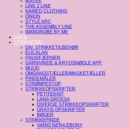
IKATEE
LINE 2 LINE
NAMED CLOTHING
ONION
STYLE ARC
THE ASSEMBLY LINE
WARDROBE BY ME
GARN
STRIKKETØJ
DIV. STRIKKETILBEHØR
EUCALAN
FNUGFJERNER
GARNVINDE & KRYDSNØGLE APP.
MUUD
OMGANGSTÆLLER/MASKETÆLLER
PINDEMÅLER
STRØMPESTOP
STRIKKEOPSKRIFTER
PETITEKNIT
LANA GROSSA
DIVERSE STRIKKEOPSKRIFTER
GRATIS OPSKRIFTER
BØGER
STRIKKEPINDE
VARIO NERA EBONY