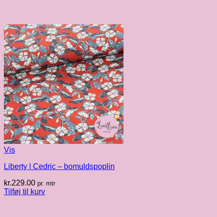
Vis
Liberty | Cedric – bomuldspoplin
kr.
229.00
pr. mtr
Tilføj til kurv