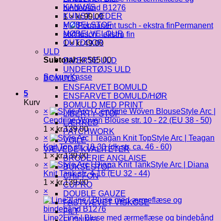
KANVAS
bindebånd B1276
KUNST LÆDER
1 ×
kr.
99.00
MØBELSTOF
×
Permanent
MØBELVELOUR
sort tusch - ekstra fin
OUTDOOR
1 ×
kr.
49.00
ULD
Subtotal:
kr.
565.00
DIVERSE ULD
UNDERTØJS ULD
Se kurv
Kasse
BOMULD
ENSFARVET BOMULD
5
ENSFARVET BOMULD/HØR
Kurv
BOMULD MED PRINT
×
Style Arc |
LIBERTY STOF
Cendrine Woven Blouse str. 10 - 22 (EU 38 - 50)
LÆRRED
1 ×
kr.
139.00
PATCHWORK
×
Style Arc | Teagan
VOILE
Knit Top str. 18-30 (dk str. ca. 46 - 60)
VÆVEDE KVALITETER
1 ×
kr.
139.00
BRODERIE ANGLAISE
×
Style Arc | Diana
BUKSESTOF
Knit Tank str. 4-16 (EU 32 - 44)
CHIFFON
1 ×
kr.
139.00
CUPRO
×
DOUBLE GAUZE
FASTVÆVET VISKOSE
FILT
Line2Line | Bluse med ærmeflæse og bindebånd
FLONNEL