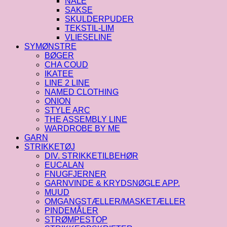
NÅLE
SAKSE
SKULDERPUDER
TEKSTIL-LIM
VLIESELINE
SYMØNSTRE
BØGER
CHA COUD
IKATEE
LINE 2 LINE
NAMED CLOTHING
ONION
STYLE ARC
THE ASSEMBLY LINE
WARDROBE BY ME
GARN
STRIKKETØJ
DIV. STRIKKETILBEHØR
EUCALAN
FNUGFJERNER
GARNVINDE & KRYDSNØGLE APP.
MUUD
OMGANGSTÆLLER/MASKETÆLLER
PINDEMÅLER
STRØMPESTOP