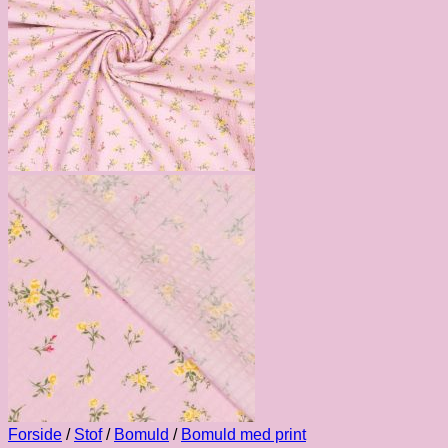
Forside
/
Stof
/
Bomuld
/
Bomuld med print