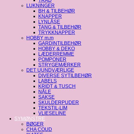
TRÅD
LUKNINGER
BH & TILBEHØR
KNAPPER
LYNLÅSE
TANG & TILBEHØR
TRYKKNAPPER
HOBBY m.m
GARDINTILBEHØR
HOBBY & DEKO
LÆDERREMME
POMPONER
STRYGEMÆRKER
DET UUNDVÆRLIGE
DIVERSE SYTILBEHØR
LABELS
KRIDT & TUSCH
NÅLE
SAKSE
SKULDERPUDER
TEKSTIL-LIM
VLIESELINE
SYMØNSTRE
BØGER
CHA COUD