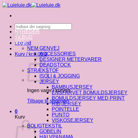
Fortsæt
til
indhold
Søg
efter:
NYHEDER
TILBUD
STOF
Log ind
NEM GENVEJ
ACCESSORIES
Kurv /
kr.
0.00
0
DESIGNER METERVARER
DEADSTOCK
STRÆKSTOF
ISOLI & JOGGING
JERSEY
BAMBUSJERSEY
Ingen varer i kurven.
ENSFARVET BOMULDSJERSEY
BOMULDSJERSEY MED PRINT
Tilbage til shoppen
RIB-JERSEY
POINTELLE
0
PUNTO
Kurv
VISKOSEJERSEY
BOLIGTEKSTIL
GOBELIN
HALVPANAMA