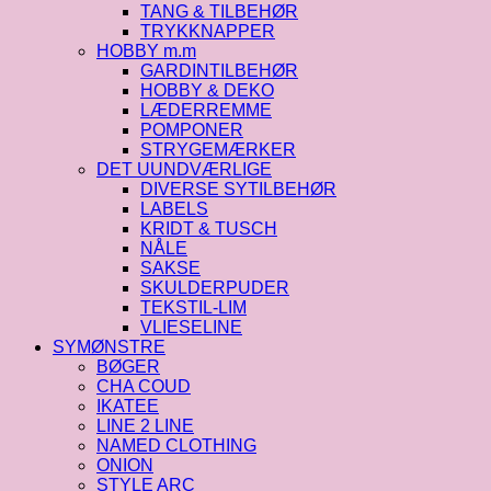
TANG & TILBEHØR
TRYKKNAPPER
HOBBY m.m
GARDINTILBEHØR
HOBBY & DEKO
LÆDERREMME
POMPONER
STRYGEMÆRKER
DET UUNDVÆRLIGE
DIVERSE SYTILBEHØR
LABELS
KRIDT & TUSCH
NÅLE
SAKSE
SKULDERPUDER
TEKSTIL-LIM
VLIESELINE
SYMØNSTRE
BØGER
CHA COUD
IKATEE
LINE 2 LINE
NAMED CLOTHING
ONION
STYLE ARC