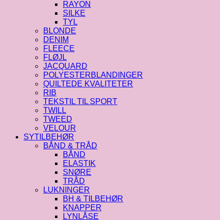
RAYON
SILKE
TYL
BLONDE
DENIM
FLEECE
FLØJL
JACQUARD
POLYESTERBLANDINGER
QUILTEDE KVALITETER
RIB
TEKSTIL TIL SPORT
TWILL
TWEED
VELOUR
SYTILBEHØR
BÅND & TRÅD
BÅND
ELASTIK
SNØRE
TRÅD
LUKNINGER
BH & TILBEHØR
KNAPPER
LYNLÅSE