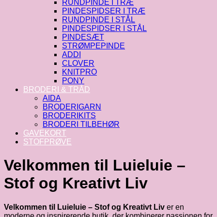
RUNDPINDE I TRÆ
PINDESPIDSER I TRÆ
RUNDPINDE I STÅL
PINDESPIDSER I STÅL
PINDESÆT
STRØMPEPINDE
ADDI
CLOVER
KNITPRO
PONY
BRODERI & TRÅD
AIDA
BRODERIGARN
BRODERIKITS
BRODERI TILBEHØR
GAVEKORT
STOFPRØVE
Velkommen til Luieluie –
Stof og Kreativt Liv
Velkommen til Luieluie – Stof og Kreativt Liv
er en
moderne og inspirerende butik, der kombinerer passionen for