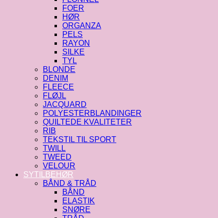
FOER
HØR
ORGANZA
PELS
RAYON
SILKE
TYL
BLONDE
DENIM
FLEECE
FLØJL
JACQUARD
POLYESTERBLANDINGER
QUILTEDE KVALITETER
RIB
TEKSTIL TIL SPORT
TWILL
TWEED
VELOUR
SYTILBEHØR
BÅND & TRÅD
BÅND
ELASTIK
SNØRE