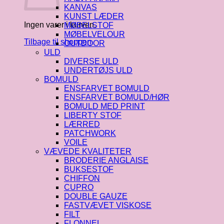
KANVAS
KUNST LÆDER
Ingen varer i kurven.
MØBELSTOF
MØBELVELOUR
Tilbage til shoppen
OUTDOOR
ULD
DIVERSE ULD
UNDERTØJS ULD
BOMULD
ENSFARVET BOMULD
ENSFARVET BOMULD/HØR
BOMULD MED PRINT
LIBERTY STOF
LÆRRED
PATCHWORK
VOILE
VÆVEDE KVALITETER
BRODERIE ANGLAISE
BUKSESTOF
CHIFFON
CUPRO
DOUBLE GAUZE
FASTVÆVET VISKOSE
FILT
FLONNEL