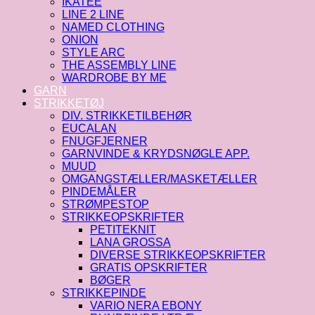
IKATEE
LINE 2 LINE
NAMED CLOTHING
ONION
STYLE ARC
THE ASSEMBLY LINE
WARDROBE BY ME
GARN
STRIKKETØJ
DIV. STRIKKETILBEHØR
EUCALAN
FNUGFJERNER
GARNVINDE & KRYDSNØGLE APP.
MUUD
OMGANGSTÆLLER/MASKETÆLLER
PINDEMÅLER
STRØMPESTOP
STRIKKEOPSKRIFTER
PETITEKNIT
LANA GROSSA
DIVERSE STRIKKEOPSKRIFTER
GRATIS OPSKRIFTER
BØGER
STRIKKEPINDE
VARIO NERA EBONY