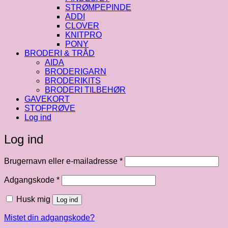
STRØMPEPINDE
ADDI
CLOVER
KNITPRO
PONY
BRODERI & TRÅD
AIDA
BRODERIGARN
BRODERIKITS
BRODERI TILBEHØR
GAVEKORT
STOFPRØVE
Log ind
Log ind
Påkrævet
Brugernavn eller e-mailadresse
*
Påkrævet
Adgangskode
*
Husk mig
Log ind
Mistet din adgangskode?