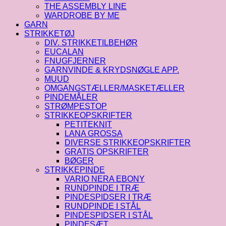
THE ASSEMBLY LINE
WARDROBE BY ME
GARN
STRIKKETØJ
DIV. STRIKKETILBEHØR
EUCALAN
FNUGFJERNER
GARNVINDE & KRYDSNØGLE APP.
MUUD
OMGANGSTÆLLER/MASKETÆLLER
PINDEMÅLER
STRØMPESTOP
STRIKKEOPSKRIFTER
PETITEKNIT
LANA GROSSA
DIVERSE STRIKKEOPSKRIFTER
GRATIS OPSKRIFTER
BØGER
STRIKKEPINDE
VARIO NERA EBONY
RUNDPINDE I TRÆ
PINDESPIDSER I TRÆ
RUNDPINDE I STÅL
PINDESPIDSER I STÅL
PINDESÆT