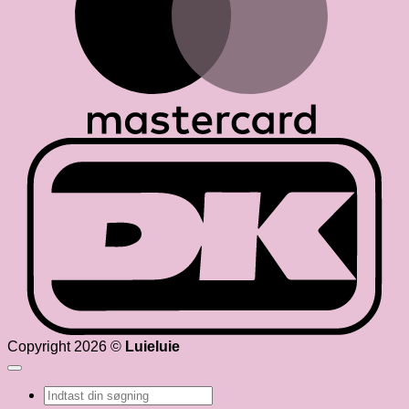
D
Copyright 2026 ©
Luieluie
Søg