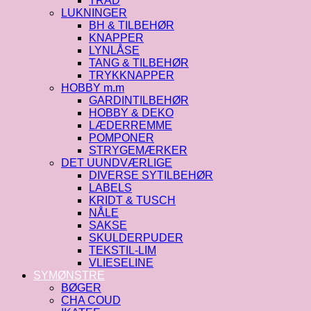
TRÅD
LUKNINGER
BH & TILBEHØR
KNAPPER
LYNLÅSE
TANG & TILBEHØR
TRYKKNAPPER
HOBBY m.m
GARDINTILBEHØR
HOBBY & DEKO
LÆDERREMME
POMPONER
STRYGEMÆRKER
DET UUNDVÆRLIGE
DIVERSE SYTILBEHØR
LABELS
KRIDT & TUSCH
NÅLE
SAKSE
SKULDERPUDER
TEKSTIL-LIM
VLIESELINE
SYMØNSTRE
BØGER
CHA COUD