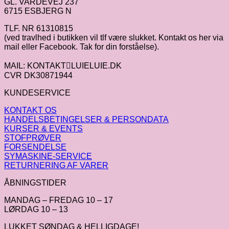
GL. VARDEVEJ 237
6715 ESBJERG N
TLF. NR 61310815
(ved travlhed i butikken vil tlf være slukket. Kontakt os her via
mail eller Facebook. Tak for din forståelse).
MAIL: KONTAKTLUIELUIE.DK
CVR DK30871944
KUNDESERVICE
KONTAKT OS
HANDELSBETINGELSER & PERSONDATA
KURSER & EVENTS
STOFPRØVER
FORSENDELSE
SYMASKINE-SERVICE
RETURNERING AF VARER
ÅBNINGSTIDER
MANDAG – FREDAG 10 – 17
LØRDAG 10 – 13
LUKKET SØNDAG & HELLIGDAGE!