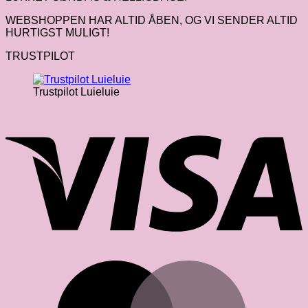
WEBSHOPPEN HAR ALTID ÅBEN, OG VI SENDER ALTID
HURTIGST MULIGT!
TRUSTPILOT
Trustpilot Luieluie
V
M