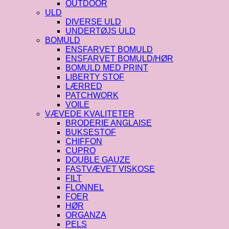
OUTDOOR
ULD
DIVERSE ULD
UNDERTØJS ULD
BOMULD
ENSFARVET BOMULD
ENSFARVET BOMULD/HØR
BOMULD MED PRINT
LIBERTY STOF
LÆRRED
PATCHWORK
VOILE
VÆVEDE KVALITETER
BRODERIE ANGLAISE
BUKSESTOF
CHIFFON
CUPRO
DOUBLE GAUZE
FASTVÆVET VISKOSE
FILT
FLONNEL
FOER
HØR
ORGANZA
PELS