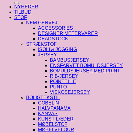
efter:
NYHEDER
TILBUD
STOF
NEM GENVEJ
ACCESSORIES
DESIGNER METERVARER
DEADSTOCK
STRÆKSTOF
ISOLI & JOGGING
JERSEY
BAMBUSJERSEY
ENSFARVET BOMULDSJERSEY
BOMULDSJERSEY MED PRINT
RIB-JERSEY
POINTELLE
PUNTO
VISKOSEJERSEY
BOLIGTEKSTIL
GOBELIN
HALVPANAMA
KANVAS
KUNST LÆDER
MØBELSTOF
MØBELVELOUR