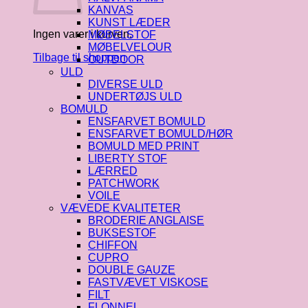
KANVAS
KUNST LÆDER
Ingen varer i kurven.
MØBELSTOF
MØBELVELOUR
Tilbage til shoppen
OUTDOOR
ULD
DIVERSE ULD
UNDERTØJS ULD
BOMULD
ENSFARVET BOMULD
ENSFARVET BOMULD/HØR
BOMULD MED PRINT
LIBERTY STOF
LÆRRED
PATCHWORK
VOILE
VÆVEDE KVALITETER
BRODERIE ANGLAISE
BUKSESTOF
CHIFFON
CUPRO
DOUBLE GAUZE
FASTVÆVET VISKOSE
FILT
FLONNEL