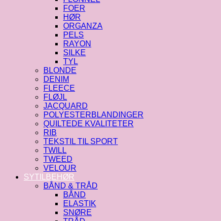
FOER
HØR
ORGANZA
PELS
RAYON
SILKE
TYL
BLONDE
DENIM
FLEECE
FLØJL
JACQUARD
POLYESTERBLANDINGER
QUILTEDE KVALITETER
RIB
TEKSTIL TIL SPORT
TWILL
TWEED
VELOUR
SYTILBEHØR
BÅND & TRÅD
BÅND
ELASTIK
SNØRE