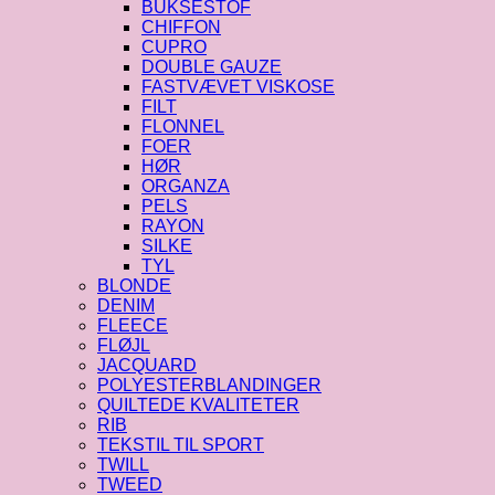
BUKSESTOF
CHIFFON
CUPRO
DOUBLE GAUZE
FASTVÆVET VISKOSE
FILT
FLONNEL
FOER
HØR
ORGANZA
PELS
RAYON
SILKE
TYL
BLONDE
DENIM
FLEECE
FLØJL
JACQUARD
POLYESTERBLANDINGER
QUILTEDE KVALITETER
RIB
TEKSTIL TIL SPORT
TWILL
TWEED