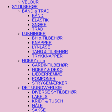
VELOUR
SYTILBEHØR
BÅND & TRÅD
BÅND
ELASTIK
SNØRE
TRÅD
LUKNINGER
BH & TILBEHØR
KNAPPER
LYNLÅSE
TANG & TILBEHØR
TRYKKNAPPER
HOBBY m.m
GARDINTILBEHØR
HOBBY & DEKO
LÆDERREMME
POMPONER
STRYGEMÆRKER
DET UUNDVÆRLIGE
DIVERSE SYTILBEHØR
LABELS
KRIDT & TUSCH
NÅLE
SAKSE