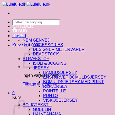
Fortsæt
til
indhold
Søg
efter:
NYHEDER
TILBUD
STOF
Log ind
NEM GENVEJ
ACCESSORIES
Kurv /
kr.
0.00
0
DESIGNER METERVARER
DEADSTOCK
STRÆKSTOF
ISOLI & JOGGING
JERSEY
BAMBUSJERSEY
Ingen varer i kurven.
ENSFARVET BOMULDSJERSEY
BOMULDSJERSEY MED PRINT
Tilbage til shoppen
RIB-JERSEY
POINTELLE
0
PUNTO
Kurv
VISKOSEJERSEY
BOLIGTEKSTIL
GOBELIN
HALVPANAMA