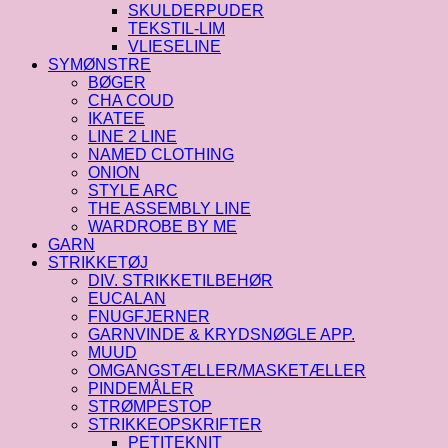
SKULDERPUDER
TEKSTIL-LIM
VLIESELINE
SYMØNSTRE
BØGER
CHA COUD
IKATEE
LINE 2 LINE
NAMED CLOTHING
ONION
STYLE ARC
THE ASSEMBLY LINE
WARDROBE BY ME
GARN
STRIKKETØJ
DIV. STRIKKETILBEHØR
EUCALAN
FNUGFJERNER
GARNVINDE & KRYDSNØGLE APP.
MUUD
OMGANGSTÆLLER/MASKETÆLLER
PINDEMÅLER
STRØMPESTOP
STRIKKEOPSKRIFTER
PETITEKNIT