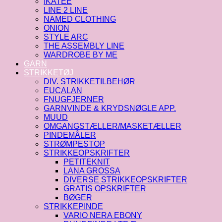
IKATEE
LINE 2 LINE
NAMED CLOTHING
ONION
STYLE ARC
THE ASSEMBLY LINE
WARDROBE BY ME
GARN
STRIKKETØJ
DIV. STRIKKETILBEHØR
EUCALAN
FNUGFJERNER
GARNVINDE & KRYDSNØGLE APP.
MUUD
OMGANGSTÆLLER/MASKETÆLLER
PINDEMÅLER
STRØMPESTOP
STRIKKEOPSKRIFTER
PETITEKNIT
LANA GROSSA
DIVERSE STRIKKEOPSKRIFTER
GRATIS OPSKRIFTER
BØGER
STRIKKEPINDE
VARIO NERA EBONY