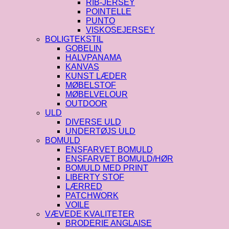
RIB-JERSEY
POINTELLE
PUNTO
VISKOSEJERSEY
BOLIGTEKSTIL
GOBELIN
HALVPANAMA
KANVAS
KUNST LÆDER
MØBELSTOF
MØBELVELOUR
OUTDOOR
ULD
DIVERSE ULD
UNDERTØJS ULD
BOMULD
ENSFARVET BOMULD
ENSFARVET BOMULD/HØR
BOMULD MED PRINT
LIBERTY STOF
LÆRRED
PATCHWORK
VOILE
VÆVEDE KVALITETER
BRODERIE ANGLAISE