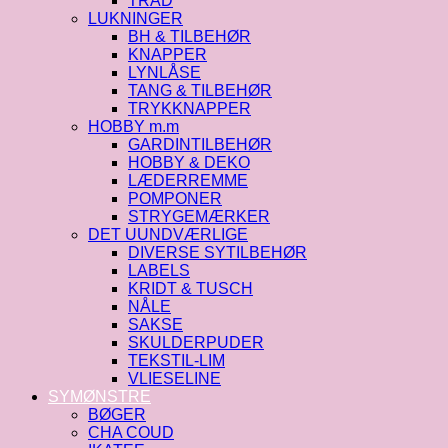
TRÅD
LUKNINGER
BH & TILBEHØR
KNAPPER
LYNLÅSE
TANG & TILBEHØR
TRYKKNAPPER
HOBBY m.m
GARDINTILBEHØR
HOBBY & DEKO
LÆDERREMME
POMPONER
STRYGEMÆRKER
DET UUNDVÆRLIGE
DIVERSE SYTILBEHØR
LABELS
KRIDT & TUSCH
NÅLE
SAKSE
SKULDERPUDER
TEKSTIL-LIM
VLIESELINE
SYMØNSTRE
BØGER
CHA COUD