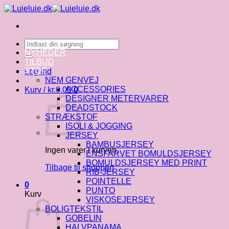
Fortsæt
til
indhold
Søg
efter:
NYHEDER
TILBUD
STOF
Log ind
NEM GENVEJ
ACCESSORIES
Kurv /
kr.
0.00
0
DESIGNER METERVARER
DEADSTOCK
STRÆKSTOF
ISOLI & JOGGING
JERSEY
BAMBUSJERSEY
Ingen varer i kurven.
ENSFARVET BOMULDSJERSEY
BOMULDSJERSEY MED PRINT
Tilbage til shoppen
RIB-JERSEY
POINTELLE
0
PUNTO
Kurv
VISKOSEJERSEY
BOLIGTEKSTIL
GOBELIN
HALVPANAMA