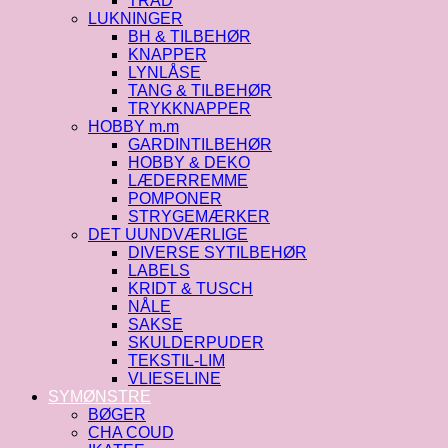
TRÅD
LUKNINGER
BH & TILBEHØR
KNAPPER
LYNLÅSE
TANG & TILBEHØR
TRYKKNAPPER
HOBBY m.m
GARDINTILBEHØR
HOBBY & DEKO
LÆDERREMME
POMPONER
STRYGEMÆRKER
DET UUNDVÆRLIGE
DIVERSE SYTILBEHØR
LABELS
KRIDT & TUSCH
NÅLE
SAKSE
SKULDERPUDER
TEKSTIL-LIM
VLIESELINE
SYMØNSTRE
BØGER
CHA COUD