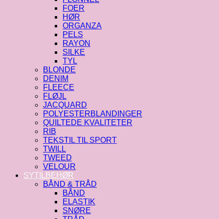
FOER
HØR
ORGANZA
PELS
RAYON
SILKE
TYL
BLONDE
DENIM
FLEECE
FLØJL
JACQUARD
POLYESTERBLANDINGER
QUILTEDE KVALITETER
RIB
TEKSTIL TIL SPORT
TWILL
TWEED
VELOUR
SYTILBEHØR
BÅND & TRÅD
BÅND
ELASTIK
SNØRE