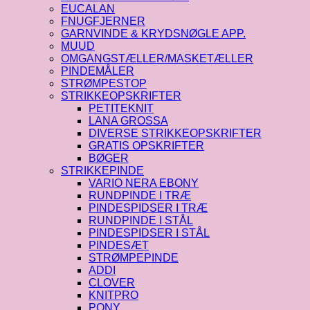
EUCALAN
FNUGFJERNER
GARNVINDE & KRYDSNØGLE APP.
MUUD
OMGANGSTÆLLER/MASKETÆLLER
PINDEMÅLER
STRØMPESTOP
STRIKKEOPSKRIFTER
PETITEKNIT
LANA GROSSA
DIVERSE STRIKKEOPSKRIFTER
GRATIS OPSKRIFTER
BØGER
STRIKKEPINDE
VARIO NERA EBONY
RUNDPINDE I TRÆ
PINDESPIDSER I TRÆ
RUNDPINDE I STÅL
PINDESPIDSER I STÅL
PINDESÆT
STRØMPEPINDE
ADDI
CLOVER
KNITPRO
PONY