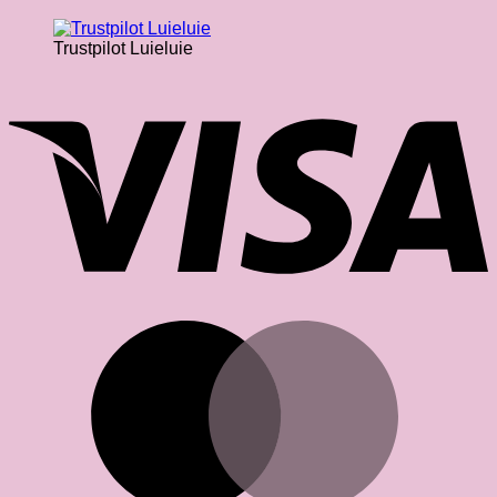
Trustpilot Luieluie
V
M