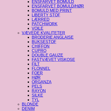
ENSFARVET BOMULD
ENSFARVET BOMULD/HØR
BOMULD MED PRINT
LIBERTY STOF
LÆRRED
PATCHWORK
VOILE
VÆVEDE KVALITETER
BRODERIE ANGLAISE
BUKSESTOF
CHIFFON
CUPRO
DOUBLE GAUZE
FASTVÆVET VISKOSE
FILT
FLONNEL
FOER
HØR
ORGANZA
PELS
RAYON
SILKE
TYL
BLONDE
DENIM