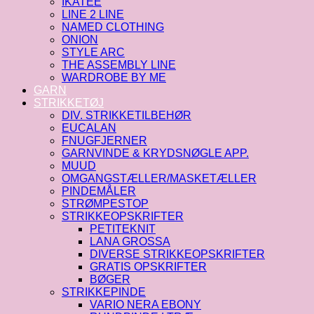
IKATEE
LINE 2 LINE
NAMED CLOTHING
ONION
STYLE ARC
THE ASSEMBLY LINE
WARDROBE BY ME
GARN
STRIKKETØJ
DIV. STRIKKETILBEHØR
EUCALAN
FNUGFJERNER
GARNVINDE & KRYDSNØGLE APP.
MUUD
OMGANGSTÆLLER/MASKETÆLLER
PINDEMÅLER
STRØMPESTOP
STRIKKEOPSKRIFTER
PETITEKNIT
LANA GROSSA
DIVERSE STRIKKEOPSKRIFTER
GRATIS OPSKRIFTER
BØGER
STRIKKEPINDE
VARIO NERA EBONY