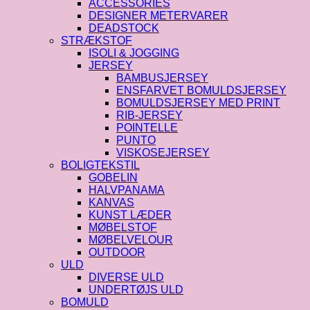
ACCESSORIES
DESIGNER METERVARER
DEADSTOCK
STRÆKSTOF
ISOLI & JOGGING
JERSEY
BAMBUSJERSEY
ENSFARVET BOMULDSJERSEY
BOMULDSJERSEY MED PRINT
RIB-JERSEY
POINTELLE
PUNTO
VISKOSEJERSEY
BOLIGTEKSTIL
GOBELIN
HALVPANAMA
KANVAS
KUNST LÆDER
MØBELSTOF
MØBELVELOUR
OUTDOOR
ULD
DIVERSE ULD
UNDERTØJS ULD
BOMULD