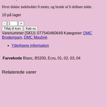
Hver dukke indeholder 8 meter, og består af 6 delbare tråde.
10 på lager
DMC
mouliné
Tilføj til kurv
Køb nu
8m,
Varenummer (SKU):
077540460649
Kategorier:
DMC
fv.
Broderigarn
,
DMC Mouliné
349
antal
Yderligere information
Farvekode
Blanc, B5200, Ecru, 01, 02, 03, 04
Relaterede varer