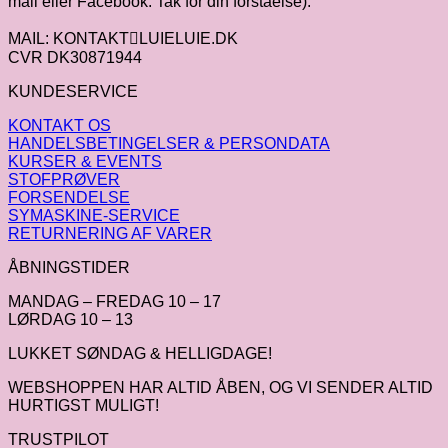
mail eller Facebook. Tak for din forståelse).
MAIL: KONTAKTLUIELUIE.DK
CVR DK30871944
KUNDESERVICE
KONTAKT OS
HANDELSBETINGELSER & PERSONDATA
KURSER & EVENTS
STOFPRØVER
FORSENDELSE
SYMASKINE-SERVICE
RETURNERING AF VARER
ÅBNINGSTIDER
MANDAG – FREDAG 10 – 17
LØRDAG 10 – 13
LUKKET SØNDAG & HELLIGDAGE!
WEBSHOPPEN HAR ALTID ÅBEN, OG VI SENDER ALTID
HURTIGST MULIGT!
TRUSTPILOT