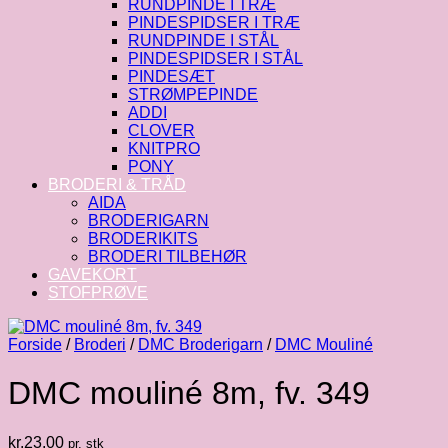
RUNDPINDE I TRÆ
PINDESPIDSER I TRÆ
RUNDPINDE I STÅL
PINDESPIDSER I STÅL
PINDESÆT
STRØMPEPINDE
ADDI
CLOVER
KNITPRO
PONY
BRODERI & TRÅD
AIDA
BRODERIGARN
BRODERIKITS
BRODERI TILBEHØR
GAVEKORT
STOFPRØVE
Forside
/
Broderi
/
DMC Broderigarn
/
DMC Mouliné
DMC mouliné 8m, fv. 349
kr.
23.00
pr. stk