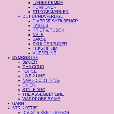
LÆDERREMME
POMPONER
STRYGEMÆRKER
DET UUNDVÆRLIGE
DIVERSE SYTILBEHØR
LABELS
KRIDT & TUSCH
NÅLE
SAKSE
SKULDERPUDER
TEKSTIL-LIM
VLIESELINE
SYMØNSTRE
BØGER
CHA COUD
IKATEE
LINE 2 LINE
NAMED CLOTHING
ONION
STYLE ARC
THE ASSEMBLY LINE
WARDROBE BY ME
GARN
STRIKKETØJ
DIV. STRIKKETILBEHØR