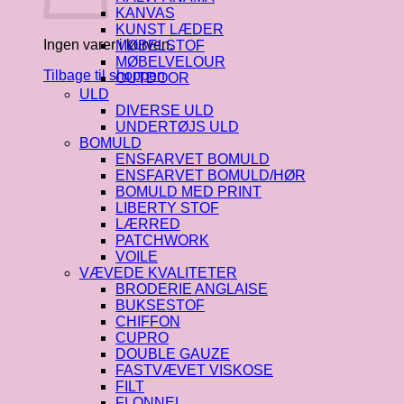
KANVAS
KUNST LÆDER
Ingen varer i kurven.
MØBELSTOF
MØBELVELOUR
Tilbage til shoppen
OUTDOOR
ULD
DIVERSE ULD
UNDERTØJS ULD
BOMULD
ENSFARVET BOMULD
ENSFARVET BOMULD/HØR
BOMULD MED PRINT
LIBERTY STOF
LÆRRED
PATCHWORK
VOILE
VÆVEDE KVALITETER
BRODERIE ANGLAISE
BUKSESTOF
CHIFFON
CUPRO
DOUBLE GAUZE
FASTVÆVET VISKOSE
FILT
FLONNEL