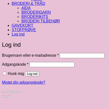
BRODERI & TRÅD
AIDA
BRODERIGARN
BRODERIKITS
BRODERI TILBEHØR
GAVEKORT
STOFPRØVE
Log ind
Log ind
Påkrævet
Brugernavn eller e-mailadresse
*
Påkrævet
Adgangskode
*
Husk mig
Log ind
Mistet din adgangskode?