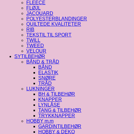
FLEECE
FLØJL
JACQUARD
POLYESTERBLANDINGER
QUILTEDE KVALITETER
RIB
TEKSTIL TIL SPORT
TWILL
TWEED
VELOUR
SYTILBEHØR
BÅND & TRÅD
BÅND
ELASTIK
SNØRE
TRÅD
LUKNINGER
BH & TILBEHØR
KNAPPER
LYNLÅSE
TANG & TILBEHØR
TRYKKNAPPER
HOBBY m.m
GARDINTILBEHØR
HOBBY & DEKO