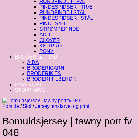
RUNDPINDE I TRÆ
PINDESPIDSER I TRÆ
RUNDPINDE I STÅL
PINDESPIDSER I STÅL
PINDESÆT
STRØMPEPINDE
ADDI
CLOVER
KNITPRO
PONY
BRODERI & TRÅD
AIDA
BRODERIGARN
BRODERIKITS
BRODERI TILBEHØR
GAVEKORT
STOFPRØVE
Forside
/
Stof
/
Jersey, ensfarvet og print
Bomuldsjersey | tawny port fv.
048