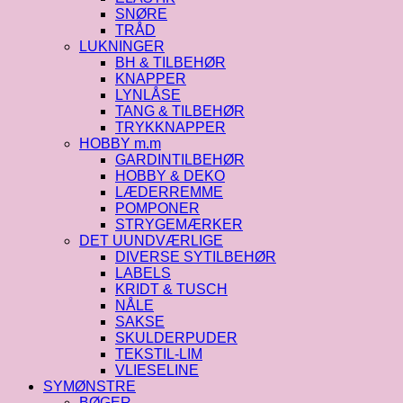
SNØRE
TRÅD
LUKNINGER
BH & TILBEHØR
KNAPPER
LYNLÅSE
TANG & TILBEHØR
TRYKKNAPPER
HOBBY m.m
GARDINTILBEHØR
HOBBY & DEKO
LÆDERREMME
POMPONER
STRYGEMÆRKER
DET UUNDVÆRLIGE
DIVERSE SYTILBEHØR
LABELS
KRIDT & TUSCH
NÅLE
SAKSE
SKULDERPUDER
TEKSTIL-LIM
VLIESELINE
SYMØNSTRE
BØGER