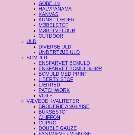
GOBELIN
HALVPANAMA
KANVAS
KUNST LÆDER
MØBELSTOF
MØBELVELOUR
OUTDOOR
ULD
DIVERSE ULD
UNDERTØJS ULD
BOMULD
ENSFARVET BOMULD
ENSFARVET BOMULD/HØR
BOMULD MED PRINT
LIBERTY STOF
LÆRRED
PATCHWORK
VOILE
VÆVEDE KVALITETER
BRODERIE ANGLAISE
BUKSESTOF
CHIFFON
CUPRO
DOUBLE GAUZE
FASTVÆVET VISKOSE