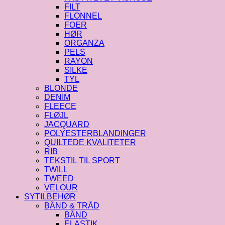
FILT
FLONNEL
FOER
HØR
ORGANZA
PELS
RAYON
SILKE
TYL
BLONDE
DENIM
FLEECE
FLØJL
JACQUARD
POLYESTERBLANDINGER
QUILTEDE KVALITETER
RIB
TEKSTIL TIL SPORT
TWILL
TWEED
VELOUR
SYTILBEHØR
BÅND & TRÅD
BÅND
ELASTIK