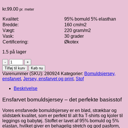
kr.
99.00
pr. meter
Kvalitet:
95% bomuld 5% elasthan
Bredde:
160 cm/m2
Vægt:
220 gram/m2
Vask:
30 grader
Certificering:
Økotex
1.5 på lager
Bomuldsjersey
|
Tilføj til kurv
Køb nu
tawny
Varenummer (SKU):
280924
Kategorier:
Bomuldsjersey,
port
ensfarvet
,
Jersey, ensfarvet og print
,
Stof
fv.
048
Beskrivelse
antal
Ensfarvet bomuldsjersey – det perfekte basisstof
Vores ensfarvede bomuldsjersey er en blød, strækbar og
slidstærk kvalitet, som er perfekt til alt fra T-shirts og kjoler til
leggings og babytøj. Stoffet er lavet af 95% bomuld og 5%
elastan, hvilket giver en behagelig stretch og god pasform,