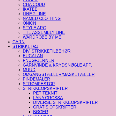
CHA COUD
IKATEE
LINE 2 LINE
NAMED CLOTHING
ONION
STYLE ARC
THE ASSEMBLY LINE
WARDROBE BY ME
GARN
STRIKKETØJ
DIV. STRIKKETILBEHØR
EUCALAN
FNUGFJERNER
GARNVINDE & KRYDSNØGLE APP.
MUUD
OMGANGSTÆLLER/MASKETÆLLER
PINDEMÅLER
STRØMPESTOP
STRIKKEOPSKRIFTER
PETITEKNIT
LANA GROSSA
DIVERSE STRIKKEOPSKRIFTER
GRATIS OPSKRIFTER
BØGER