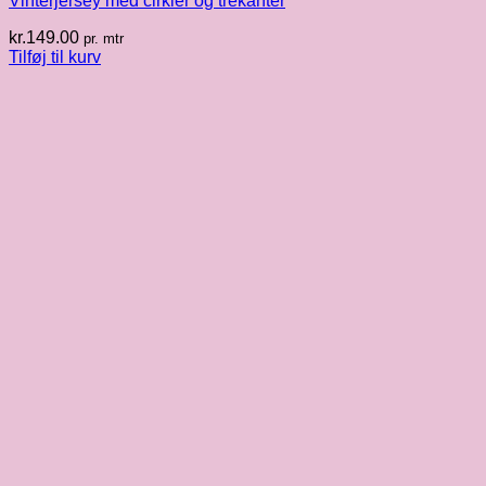
Vinterjersey med cirkler og trekanter
kr.
149.00
pr. mtr
Tilføj til kurv