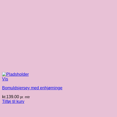
Vis
Bomuldsjersey med enhjørninge
kr.
139.00
pr. mtr
Tilføj til kurv