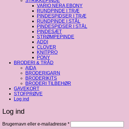
STRIKKEPINDE
VARIO NERA EBONY
RUNDPINDE I TRÆ
PINDESPIDSER I TRÆ
RUNDPINDE I STÅL
PINDESPIDSER I STÅL
PINDESÆT
STRØMPEPINDE
ADDI
CLOVER
KNITPRO
PONY
BRODERI & TRÅD
AIDA
BRODERIGARN
BRODERIKITS
BRODERI TILBEHØR
GAVEKORT
STOFPRØVE
Log ind
Log ind
Påkrævet
Brugernavn eller e-mailadresse
*