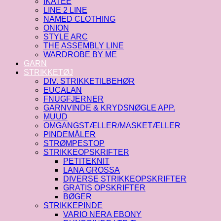
IKATEE
LINE 2 LINE
NAMED CLOTHING
ONION
STYLE ARC
THE ASSEMBLY LINE
WARDROBE BY ME
GARN
STRIKKETØJ
DIV. STRIKKETILBEHØR
EUCALAN
FNUGFJERNER
GARNVINDE & KRYDSNØGLE APP.
MUUD
OMGANGSTÆLLER/MASKETÆLLER
PINDEMÅLER
STRØMPESTOP
STRIKKEOPSKRIFTER
PETITEKNIT
LANA GROSSA
DIVERSE STRIKKEOPSKRIFTER
GRATIS OPSKRIFTER
BØGER
STRIKKEPINDE
VARIO NERA EBONY