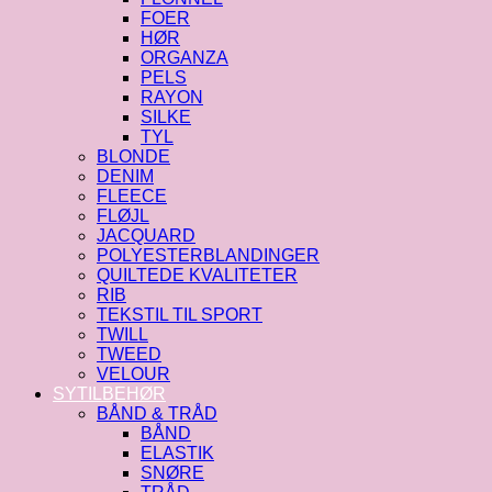
FOER
HØR
ORGANZA
PELS
RAYON
SILKE
TYL
BLONDE
DENIM
FLEECE
FLØJL
JACQUARD
POLYESTERBLANDINGER
QUILTEDE KVALITETER
RIB
TEKSTIL TIL SPORT
TWILL
TWEED
VELOUR
SYTILBEHØR
BÅND & TRÅD
BÅND
ELASTIK
SNØRE