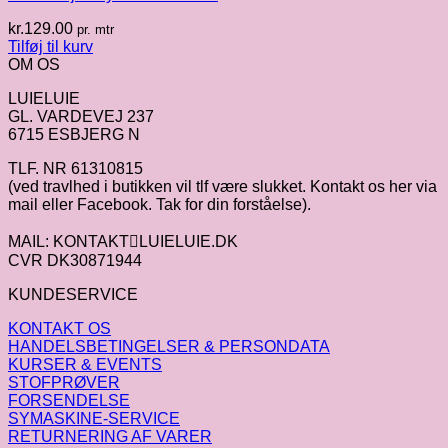
kr.
129.00
pr. mtr
Tilføj til kurv
OM OS
LUIELUIE
GL. VARDEVEJ 237
6715 ESBJERG N
TLF. NR 61310815
(ved travlhed i butikken vil tlf være slukket. Kontakt os her via
mail eller Facebook. Tak for din forståelse).
MAIL: KONTAKTLUIELUIE.DK
CVR DK30871944
KUNDESERVICE
KONTAKT OS
HANDELSBETINGELSER & PERSONDATA
KURSER & EVENTS
STOFPRØVER
FORSENDELSE
SYMASKINE-SERVICE
RETURNERING AF VARER