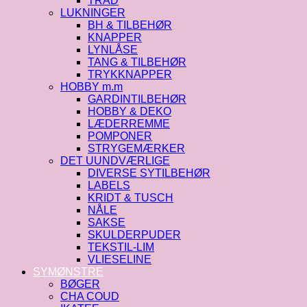
TRÅD
LUKNINGER
BH & TILBEHØR
KNAPPER
LYNLÅSE
TANG & TILBEHØR
TRYKKNAPPER
HOBBY m.m
GARDINTILBEHØR
HOBBY & DEKO
LÆDERREMME
POMPONER
STRYGEMÆRKER
DET UUNDVÆRLIGE
DIVERSE SYTILBEHØR
LABELS
KRIDT & TUSCH
NÅLE
SAKSE
SKULDERPUDER
TEKSTIL-LIM
VLIESELINE
SYMØNSTRE
BØGER
CHA COUD