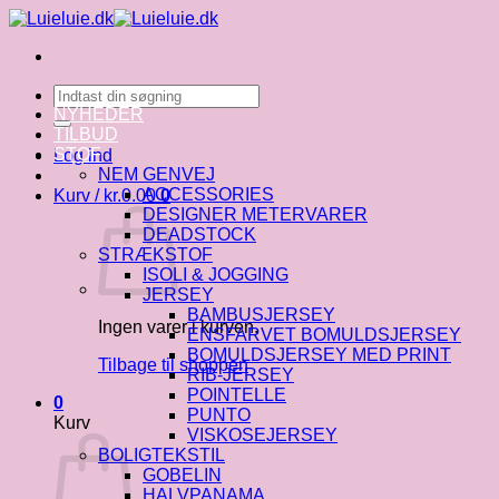
Fortsæt
til
indhold
Søg
efter:
NYHEDER
TILBUD
STOF
Log ind
NEM GENVEJ
ACCESSORIES
Kurv /
kr.
0.00
0
DESIGNER METERVARER
DEADSTOCK
STRÆKSTOF
ISOLI & JOGGING
JERSEY
BAMBUSJERSEY
Ingen varer i kurven.
ENSFARVET BOMULDSJERSEY
BOMULDSJERSEY MED PRINT
Tilbage til shoppen
RIB-JERSEY
POINTELLE
0
PUNTO
Kurv
VISKOSEJERSEY
BOLIGTEKSTIL
GOBELIN
HALVPANAMA