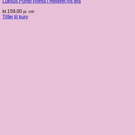
Luksus Punto Roma i meleret lys grå
kr.
159.00
pr. mtr
Tilføj til kurv