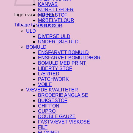
KANVAS
KUNST LÆDER
Ingen varer i kurven.
MØBELSTOF
MØBELVELOUR
Tilbage til shoppen
OUTDOOR
ULD
DIVERSE ULD
UNDERTØJS ULD
BOMULD
ENSFARVET BOMULD
ENSFARVET BOMULD/HØR
BOMULD MED PRINT
LIBERTY STOF
LÆRRED
PATCHWORK
VOILE
VÆVEDE KVALITETER
BRODERIE ANGLAISE
BUKSESTOF
CHIFFON
CUPRO
DOUBLE GAUZE
FASTVÆVET VISKOSE
FILT
FLONNEL