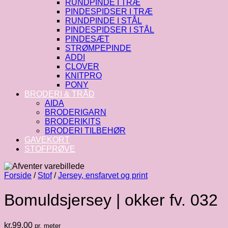
RUNDPINDE I TRÆ
PINDESPIDSER I TRÆ
RUNDPINDE I STÅL
PINDESPIDSER I STÅL
PINDESÆT
STRØMPEPINDE
ADDI
CLOVER
KNITPRO
PONY
BRODERI & TRÅD
AIDA
BRODERIGARN
BRODERIKITS
BRODERI TILBEHØR
GAVEKORT
STOFPRØVE
Forside
/
Stof
/
Jersey, ensfarvet og print
Bomuldsjersey | okker fv. 032
kr.
99.00
pr. meter