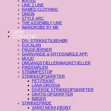
IKATEE
LINE 2 LINE
NAMED CLOTHING
ONION
STYLE ARC
THE ASSEMBLY LINE
WARDROBE BY ME
GARN
STRIKKETØJ
DIV. STRIKKETILBEHØR
EUCALAN
FNUGFJERNER
GARNVINDE & KRYDSNØGLE APP.
MUUD
OMGANGSTÆLLER/MASKETÆLLER
PINDEMÅLER
STRØMPESTOP
STRIKKEOPSKRIFTER
PETITEKNIT
LANA GROSSA
DIVERSE STRIKKEOPSKRIFTER
GRATIS OPSKRIFTER
BØGER
STRIKKEPINDE
VARIO NERA EBONY