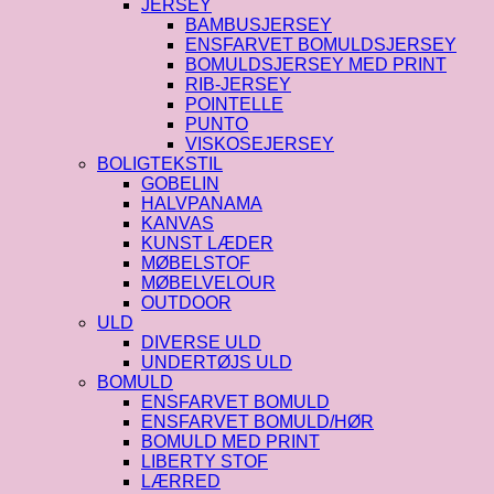
JERSEY
BAMBUSJERSEY
ENSFARVET BOMULDSJERSEY
BOMULDSJERSEY MED PRINT
RIB-JERSEY
POINTELLE
PUNTO
VISKOSEJERSEY
BOLIGTEKSTIL
GOBELIN
HALVPANAMA
KANVAS
KUNST LÆDER
MØBELSTOF
MØBELVELOUR
OUTDOOR
ULD
DIVERSE ULD
UNDERTØJS ULD
BOMULD
ENSFARVET BOMULD
ENSFARVET BOMULD/HØR
BOMULD MED PRINT
LIBERTY STOF
LÆRRED