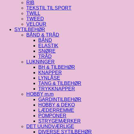
RIB
TEKSTIL TIL SPORT
TWILL
TWEED
VELOUR
SYTILBEHØR
BÅND & TRÅD
BÅND
ELASTIK
SNØRE
TRÅD
LUKNINGER
BH & TILBEHØR
KNAPPER
LYNLÅSE
TANG & TILBEHØR
TRYKKNAPPER
HOBBY m.m
GARDINTILBEHØR
HOBBY & DEKO
LÆDERREMME
POMPONER
STRYGEMÆRKER
DET UUNDVÆRLIGE
DIVERSE SYTILBEHØR