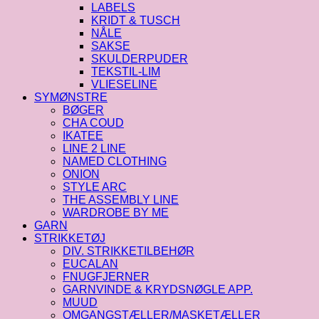
LABELS
KRIDT & TUSCH
NÅLE
SAKSE
SKULDERPUDER
TEKSTIL-LIM
VLIESELINE
SYMØNSTRE
BØGER
CHA COUD
IKATEE
LINE 2 LINE
NAMED CLOTHING
ONION
STYLE ARC
THE ASSEMBLY LINE
WARDROBE BY ME
GARN
STRIKKETØJ
DIV. STRIKKETILBEHØR
EUCALAN
FNUGFJERNER
GARNVINDE & KRYDSNØGLE APP.
MUUD
OMGANGSTÆLLER/MASKETÆLLER