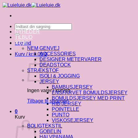
Fortsæt
til
indhold
Søg
efter:
NYHEDER
TILBUD
STOF
Log ind
NEM GENVEJ
ACCESSORIES
Kurv /
kr.
0.00
0
DESIGNER METERVARER
DEADSTOCK
STRÆKSTOF
ISOLI & JOGGING
JERSEY
BAMBUSJERSEY
Ingen varer i kurven.
ENSFARVET BOMULDSJERSEY
BOMULDSJERSEY MED PRINT
Tilbage til shoppen
RIB-JERSEY
POINTELLE
0
PUNTO
Kurv
VISKOSEJERSEY
BOLIGTEKSTIL
GOBELIN
HALVPANAMA