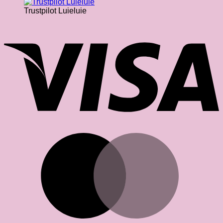
Trustpilot Luieluie
V
M