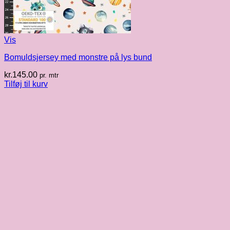
Vis
Bomuldsjersey med monstre på lys bund
kr.
145.00
pr. mtr
Tilføj til kurv