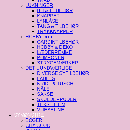
TRÅD
LUKNINGER
BH & TILBEHØR
KNAPPER
LYNLÅSE
TANG & TILBEHØR
TRYKKNAPPER
HOBBY m.m
GARDINTILBEHØR
HOBBY & DEKO
LÆDERREMME
POMPONER
STRYGEMÆRKER
DET UUNDVÆRLIGE
DIVERSE SYTILBEHØR
LABELS
KRIDT & TUSCH
NÅLE
SAKSE
SKULDERPUDER
TEKSTIL-LIM
VLIESELINE
SYMØNSTRE
BØGER
CHA COUD