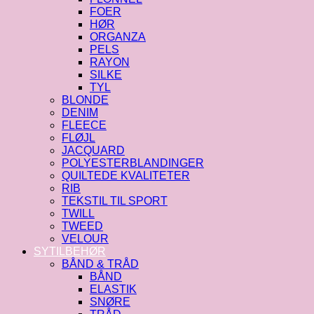
FOER
HØR
ORGANZA
PELS
RAYON
SILKE
TYL
BLONDE
DENIM
FLEECE
FLØJL
JACQUARD
POLYESTERBLANDINGER
QUILTEDE KVALITETER
RIB
TEKSTIL TIL SPORT
TWILL
TWEED
VELOUR
SYTILBEHØR
BÅND & TRÅD
BÅND
ELASTIK
SNØRE