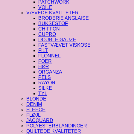
PATCHWORK
VOILE
VÆVEDE KVALITETER
BRODERIE ANGLAISE
BUKSESTOF
CHIFFON
CUPRO
DOUBLE GAUZE
FASTVÆVET VISKOSE
FILT
FLONNEL
FOER
HØR
ORGANZA
PELS
RAYON
SILKE
TYL
BLONDE
DENIM
FLEECE
FLØJL
JACQUARD
POLYESTERBLANDINGER
QUILTEDE KVALITETER