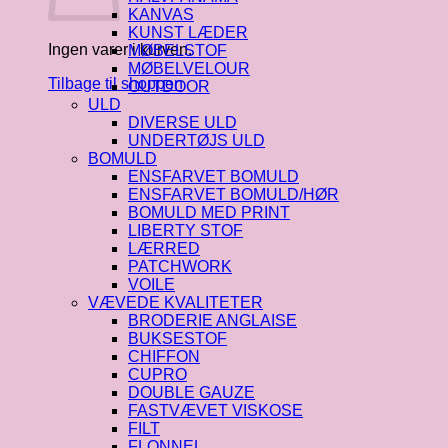
KANVAS
KUNST LÆDER
Ingen varer i kurven.
MØBELSTOF
MØBELVELOUR
Tilbage til shoppen
OUTDOOR
ULD
DIVERSE ULD
UNDERTØJS ULD
BOMULD
ENSFARVET BOMULD
ENSFARVET BOMULD/HØR
BOMULD MED PRINT
LIBERTY STOF
LÆRRED
PATCHWORK
VOILE
VÆVEDE KVALITETER
BRODERIE ANGLAISE
BUKSESTOF
CHIFFON
CUPRO
DOUBLE GAUZE
FASTVÆVET VISKOSE
FILT
FLONNEL