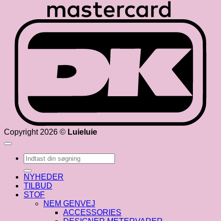
D
Copyright 2026 ©
Luieluie
Søg
efter:
NYHEDER
TILBUD
STOF
NEM GENVEJ
ACCESSORIES