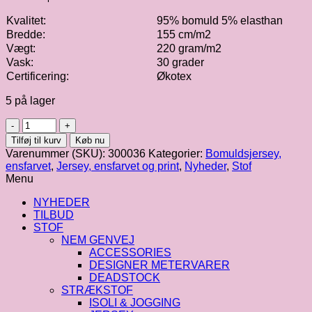
Kvalitet:
95% bomuld 5% elasthan
Bredde:
155 cm/m2
Vægt:
220 gram/m2
Vask:
30 grader
Certificering:
Økotex
5 på lager
Bomuldsjersey
|
Tilføj til kurv
Køb nu
okker
Varenummer (SKU):
300036
Kategorier:
Bomuldsjersey,
fv.
ensfarvet
,
Jersey, ensfarvet og print
,
Nyheder
,
Stof
032
Menu
antal
NYHEDER
TILBUD
STOF
NEM GENVEJ
ACCESSORIES
DESIGNER METERVARER
DEADSTOCK
STRÆKSTOF
ISOLI & JOGGING