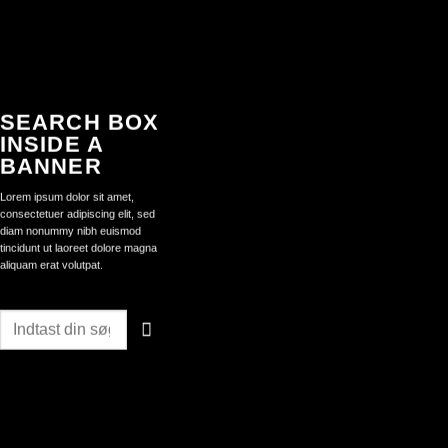
SEARCH BOX
INSIDE A
BANNER
Lorem ipsum dolor sit amet,
consectetuer adipiscing elit, sed
diam nonummy nibh euismod
tincidunt ut laoreet dolore magna
aliquam erat volutpat.
Søg
efter: