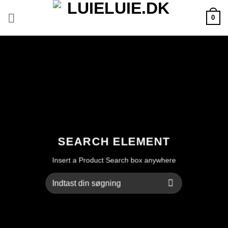
Fortsæt
0
til
indhold
SEARCH ELEMENT
Insert a Product Search box anywhere
Søg
efter: