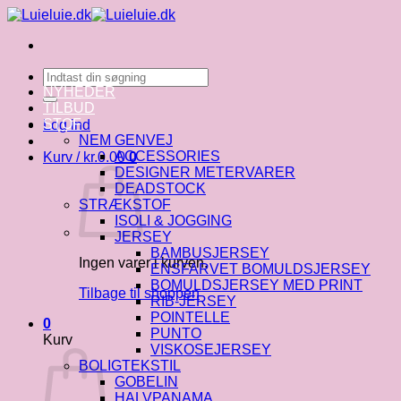
Fortsæt
til
indhold
Søg
efter:
NYHEDER
TILBUD
STOF
Log ind
NEM GENVEJ
ACCESSORIES
Kurv /
kr.
0.00
0
DESIGNER METERVARER
DEADSTOCK
STRÆKSTOF
ISOLI & JOGGING
JERSEY
BAMBUSJERSEY
Ingen varer i kurven.
ENSFARVET BOMULDSJERSEY
BOMULDSJERSEY MED PRINT
Tilbage til shoppen
RIB-JERSEY
POINTELLE
0
PUNTO
Kurv
VISKOSEJERSEY
BOLIGTEKSTIL
GOBELIN
HALVPANAMA