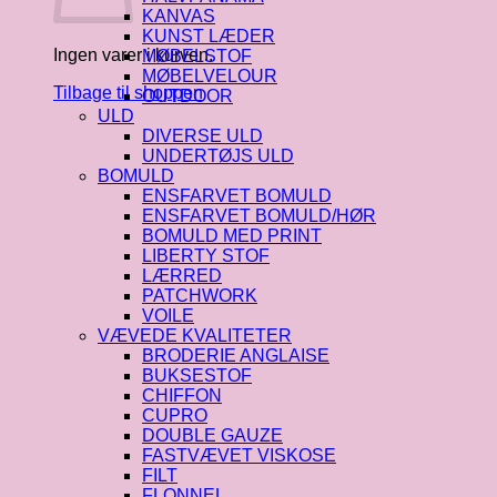
KANVAS
KUNST LÆDER
Ingen varer i kurven.
MØBELSTOF
MØBELVELOUR
Tilbage til shoppen
OUTDOOR
ULD
DIVERSE ULD
UNDERTØJS ULD
BOMULD
ENSFARVET BOMULD
ENSFARVET BOMULD/HØR
BOMULD MED PRINT
LIBERTY STOF
LÆRRED
PATCHWORK
VOILE
VÆVEDE KVALITETER
BRODERIE ANGLAISE
BUKSESTOF
CHIFFON
CUPRO
DOUBLE GAUZE
FASTVÆVET VISKOSE
FILT
FLONNEL