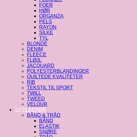
FOER
HØR
ORGANZA
PELS
RAYON
SILKE
TYL
BLONDE
DENIM
FLEECE
FLØJL
JACQUARD
POLYESTERBLANDINGER
QUILTEDE KVALITETER
RIB
TEKSTIL TIL SPORT
TWILL
TWEED
VELOUR
SYTILBEHØR
BÅND & TRÅD
BÅND
ELASTIK
SNØRE