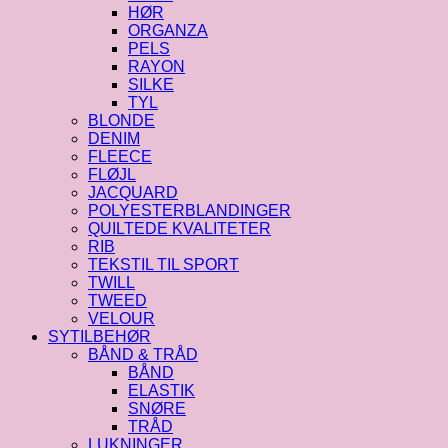
HØR
ORGANZA
PELS
RAYON
SILKE
TYL
BLONDE
DENIM
FLEECE
FLØJL
JACQUARD
POLYESTERBLANDINGER
QUILTEDE KVALITETER
RIB
TEKSTIL TIL SPORT
TWILL
TWEED
VELOUR
SYTILBEHØR
BÅND & TRÅD
BÅND
ELASTIK
SNØRE
TRÅD
LUKNINGER