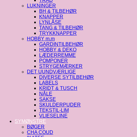
TRÅD
LUKNINGER
BH & TILBEHØR
KNAPPER
LYNLÅSE
TANG & TILBEHØR
TRYKKNAPPER
HOBBY m.m
GARDINTILBEHØR
HOBBY & DEKO
LÆDERREMME
POMPONER
STRYGEMÆRKER
DET UUNDVÆRLIGE
DIVERSE SYTILBEHØR
LABELS
KRIDT & TUSCH
NÅLE
SAKSE
SKULDERPUDER
TEKSTIL-LIM
VLIESELINE
SYMØNSTRE
BØGER
CHA COUD