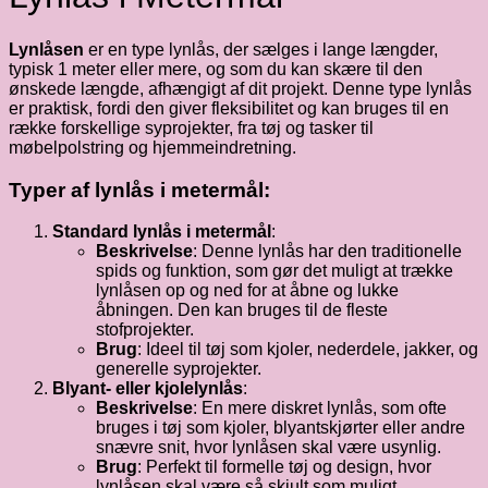
Lynlåsen
er en type lynlås, der sælges i lange længder,
typisk 1 meter eller mere, og som du kan skære til den
ønskede længde, afhængigt af dit projekt. Denne type lynlås
er praktisk, fordi den giver fleksibilitet og kan bruges til en
række forskellige syprojekter, fra tøj og tasker til
møbelpolstring og hjemmeindretning.
Typer af lynlås i metermål:
Standard lynlås i metermål
:
Beskrivelse
: Denne lynlås har den traditionelle
spids og funktion, som gør det muligt at trække
lynlåsen op og ned for at åbne og lukke
åbningen. Den kan bruges til de fleste
stofprojekter.
Brug
: Ideel til tøj som kjoler, nederdele, jakker, og
generelle syprojekter.
Blyant- eller kjolelynlås
:
Beskrivelse
: En mere diskret lynlås, som ofte
bruges i tøj som kjoler, blyantskjørter eller andre
snævre snit, hvor lynlåsen skal være usynlig.
Brug
: Perfekt til formelle tøj og design, hvor
lynlåsen skal være så skjult som muligt.