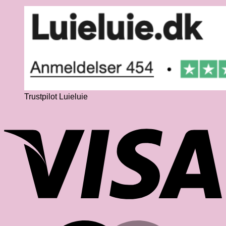
Trustpilot Luieluie
V
M