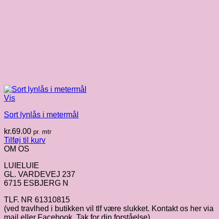
Vis
Sort lynlås i metermål
kr.
69.00
pr. mtr
Tilføj til kurv
OM OS
LUIELUIE
GL. VARDEVEJ 237
6715 ESBJERG N
TLF. NR 61310815
(ved travlhed i butikken vil tlf være slukket. Kontakt os her via
mail eller Facebook. Tak for din forståelse).