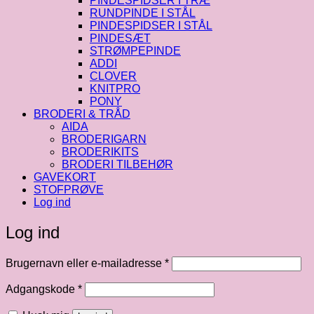
PINDESPIDSER I TRÆ
RUNDPINDE I STÅL
PINDESPIDSER I STÅL
PINDESÆT
STRØMPEPINDE
ADDI
CLOVER
KNITPRO
PONY
BRODERI & TRÅD
AIDA
BRODERIGARN
BRODERIKITS
BRODERI TILBEHØR
GAVEKORT
STOFPRØVE
Log ind
Log ind
Påkrævet
Brugernavn eller e-mailadresse
*
Påkrævet
Adgangskode
*