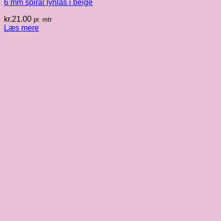
6 mm spiral lynlås i beige
kr.
21.00
pr. mtr
Læs mere