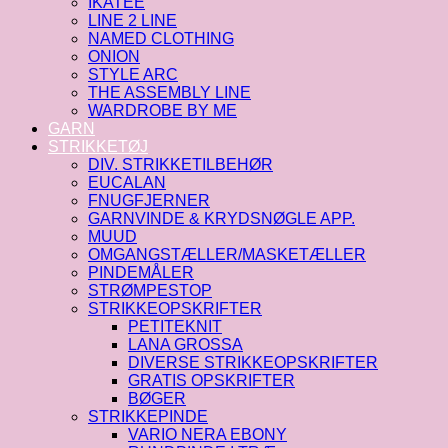
IKATEE
LINE 2 LINE
NAMED CLOTHING
ONION
STYLE ARC
THE ASSEMBLY LINE
WARDROBE BY ME
GARN
STRIKKETØJ
DIV. STRIKKETILBEHØR
EUCALAN
FNUGFJERNER
GARNVINDE & KRYDSNØGLE APP.
MUUD
OMGANGSTÆLLER/MASKETÆLLER
PINDEMÅLER
STRØMPESTOP
STRIKKEOPSKRIFTER
PETITEKNIT
LANA GROSSA
DIVERSE STRIKKEOPSKRIFTER
GRATIS OPSKRIFTER
BØGER
STRIKKEPINDE
VARIO NERA EBONY