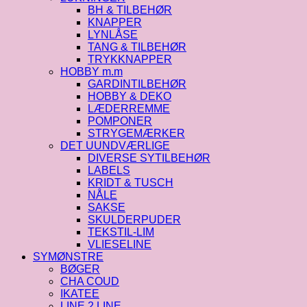
BH & TILBEHØR
KNAPPER
LYNLÅSE
TANG & TILBEHØR
TRYKKNAPPER
HOBBY m.m
GARDINTILBEHØR
HOBBY & DEKO
LÆDERREMME
POMPONER
STRYGEMÆRKER
DET UUNDVÆRLIGE
DIVERSE SYTILBEHØR
LABELS
KRIDT & TUSCH
NÅLE
SAKSE
SKULDERPUDER
TEKSTIL-LIM
VLIESELINE
SYMØNSTRE
BØGER
CHA COUD
IKATEE
LINE 2 LINE