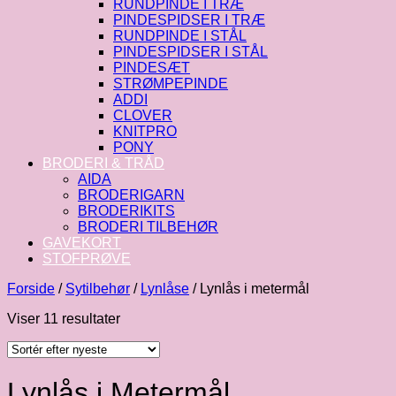
RUNDPINDE I TRÆ
PINDESPIDSER I TRÆ
RUNDPINDE I STÅL
PINDESPIDSER I STÅL
PINDESÆT
STRØMPEPINDE
ADDI
CLOVER
KNITPRO
PONY
BRODERI & TRÅD
AIDA
BRODERIGARN
BRODERIKITS
BRODERI TILBEHØR
GAVEKORT
STOFPRØVE
Forside
/
Sytilbehør
/
Lynlåse
/
Lynlås i metermål
Sorteret
Viser 11 resultater
efter
seneste
Lynlås i Metermål