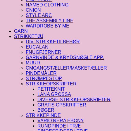
NAMED CLOTHING
ONION
STYLE ARC
THE ASSEMBLY LINE
WARDROBE BY ME
GARN
STRIKKETØJ
DIV. STRIKKETILBEHØR
EUCALAN
FNUGFJERNER
GARNVINDE & KRYDSNØGLE APP.
MUUD
OMGANGSTÆLLER/MASKETÆLLER
PINDEMÅLER
STRØMPESTOP
STRIKKEOPSKRIFTER
PETITEKNIT
LANA GROSSA
DIVERSE STRIKKEOPSKRIFTER
GRATIS OPSKRIFTER
BØGER
STRIKKEPINDE
VARIO NERA EBONY
RUNDPINDE I TRÆ