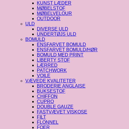
KUNST LÆDER
MØBELSTOF
MØBELVELOUR
OUTDOOR
ULD
DIVERSE ULD
UNDERTØJS ULD
BOMULD
ENSFARVET BOMULD
ENSFARVET BOMULD/HØR
BOMULD MED PRINT
LIBERTY STOF
LÆRRED
PATCHWORK
VOILE
VÆVEDE KVALITETER
BRODERIE ANGLAISE
BUKSESTOF
CHIFFON
CUPRO
DOUBLE GAUZE
FASTVÆVET VISKOSE
FILT
FLONNEL
FOER