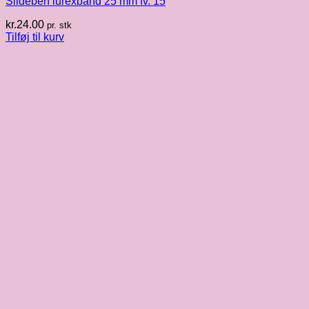
Sildeben lurexbånd 25 mm fv. 15
kr.
24.00
pr. stk
Tilføj til kurv