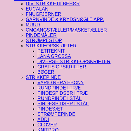
DIV. STRIKKETILBEHØR
EUCALAN
FNUGFJERNER
GARNVINDE & KRYDSNØGLE APP.
MUUD
OMGANGSTÆLLER/MASKETÆLLER
PINDEMÅLER
STRØMPESTOP
STRIKKEOPSKRIFTER
PETITEKNIT
LANA GROSSA
DIVERSE STRIKKEOPSKRIFTER
GRATIS OPSKRIFTER
BØGER
STRIKKEPINDE
VARIO NERA EBONY
RUNDPINDE I TRÆ
PINDESPIDSER I TRÆ
RUNDPINDE I STÅL
PINDESPIDSER I STÅL
PINDESÆT
STRØMPEPINDE
ADDI
CLOVER
KNITPRO