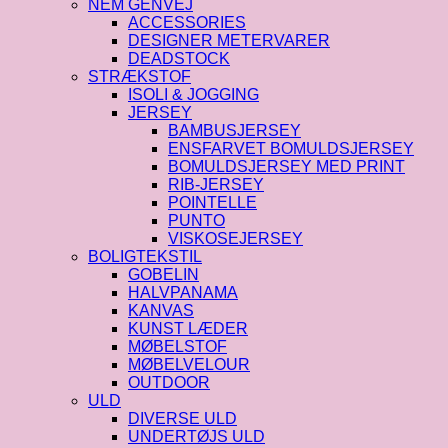
NEM GENVEJ
ACCESSORIES
DESIGNER METERVARER
DEADSTOCK
STRÆKSTOF
ISOLI & JOGGING
JERSEY
BAMBUSJERSEY
ENSFARVET BOMULDSJERSEY
BOMULDSJERSEY MED PRINT
RIB-JERSEY
POINTELLE
PUNTO
VISKOSEJERSEY
BOLIGTEKSTIL
GOBELIN
HALVPANAMA
KANVAS
KUNST LÆDER
MØBELSTOF
MØBELVELOUR
OUTDOOR
ULD
DIVERSE ULD
UNDERTØJS ULD