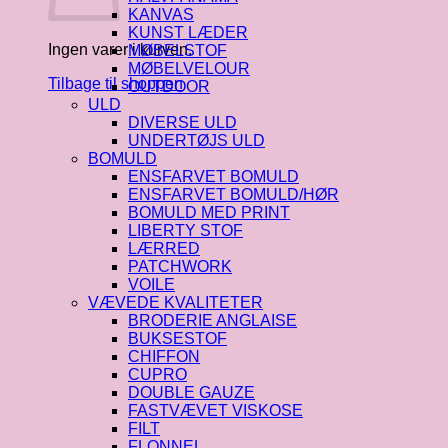
KANVAS
KUNST LÆDER
Ingen varer i kurven.
MØBELSTOF
MØBELVELOUR
Tilbage til shoppen
OUTDOOR
ULD
DIVERSE ULD
UNDERTØJS ULD
BOMULD
ENSFARVET BOMULD
ENSFARVET BOMULD/HØR
BOMULD MED PRINT
LIBERTY STOF
LÆRRED
PATCHWORK
VOILE
VÆVEDE KVALITETER
BRODERIE ANGLAISE
BUKSESTOF
CHIFFON
CUPRO
DOUBLE GAUZE
FASTVÆVET VISKOSE
FILT
FLONNEL