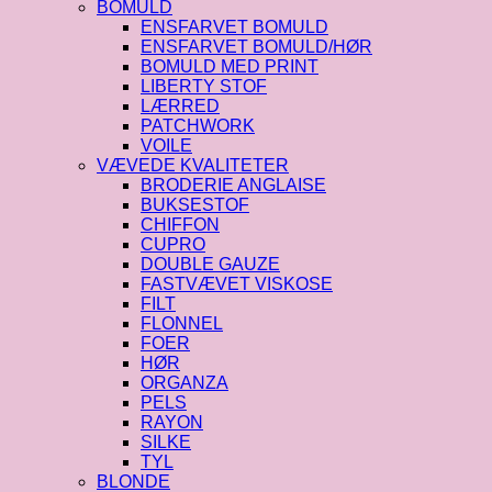
BOMULD
ENSFARVET BOMULD
ENSFARVET BOMULD/HØR
BOMULD MED PRINT
LIBERTY STOF
LÆRRED
PATCHWORK
VOILE
VÆVEDE KVALITETER
BRODERIE ANGLAISE
BUKSESTOF
CHIFFON
CUPRO
DOUBLE GAUZE
FASTVÆVET VISKOSE
FILT
FLONNEL
FOER
HØR
ORGANZA
PELS
RAYON
SILKE
TYL
BLONDE