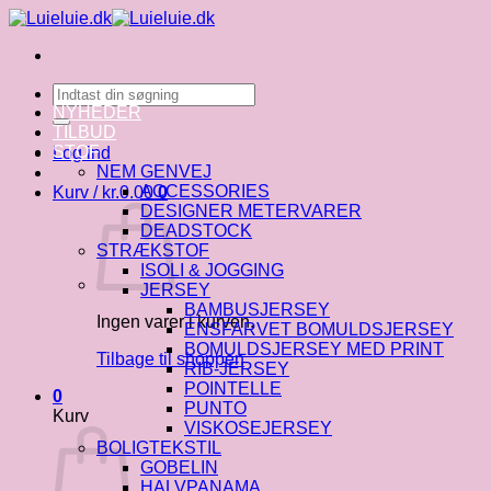
Fortsæt
til
indhold
Søg
efter:
NYHEDER
TILBUD
STOF
Log ind
NEM GENVEJ
ACCESSORIES
Kurv /
kr.
0.00
0
DESIGNER METERVARER
DEADSTOCK
STRÆKSTOF
ISOLI & JOGGING
JERSEY
BAMBUSJERSEY
Ingen varer i kurven.
ENSFARVET BOMULDSJERSEY
BOMULDSJERSEY MED PRINT
Tilbage til shoppen
RIB-JERSEY
POINTELLE
0
PUNTO
Kurv
VISKOSEJERSEY
BOLIGTEKSTIL
GOBELIN
HALVPANAMA