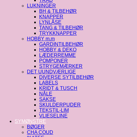
TRÅD
LUKNINGER
BH & TILBEHØR
KNAPPER
LYNLÅSE
TANG & TILBEHØR
TRYKKNAPPER
HOBBY m.m
GARDINTILBEHØR
HOBBY & DEKO
LÆDERREMME
POMPONER
STRYGEMÆRKER
DET UUNDVÆRLIGE
DIVERSE SYTILBEHØR
LABELS
KRIDT & TUSCH
NÅLE
SAKSE
SKULDERPUDER
TEKSTIL-LIM
VLIESELINE
SYMØNSTRE
BØGER
CHA COUD