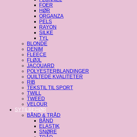
FOER
HØR
ORGANZA
PELS
RAYON
SILKE
TYL
BLONDE
DENIM
FLEECE
FLØJL
JACQUARD
POLYESTERBLANDINGER
QUILTEDE KVALITETER
RIB
TEKSTIL TIL SPORT
TWILL
TWEED
VELOUR
SYTILBEHØR
BÅND & TRÅD
BÅND
ELASTIK
SNØRE