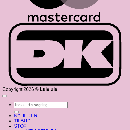
D
Copyright 2026 ©
Luieluie
Søg
efter:
NYHEDER
TILBUD
STOF