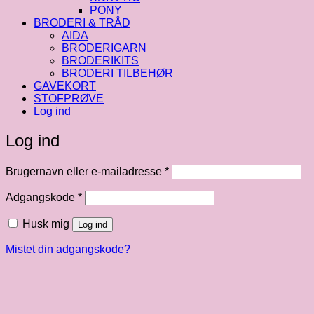
PONY
BRODERI & TRÅD
AIDA
BRODERIGARN
BRODERIKITS
BRODERI TILBEHØR
GAVEKORT
STOFPRØVE
Log ind
Log ind
Påkrævet
Brugernavn eller e-mailadresse
*
Påkrævet
Adgangskode
*
Husk mig
Log ind
Mistet din adgangskode?