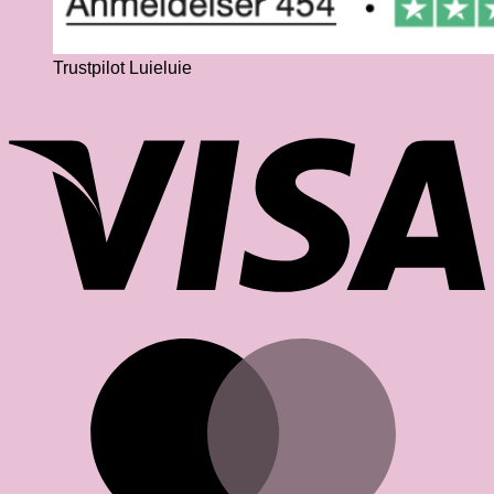
Trustpilot Luieluie
V
M