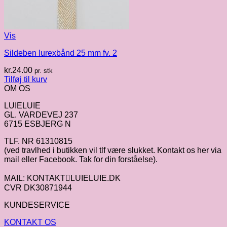
Vis
Sildeben lurexbånd 25 mm fv. 2
kr.
24.00
pr. stk
Tilføj til kurv
OM OS
LUIELUIE
GL. VARDEVEJ 237
6715 ESBJERG N
TLF. NR 61310815
(ved travlhed i butikken vil tlf være slukket. Kontakt os her via
mail eller Facebook. Tak for din forståelse).
MAIL: KONTAKTLUIELUIE.DK
CVR DK30871944
KUNDESERVICE
KONTAKT OS