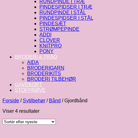
RUNDPINDE I TRÆ
PINDESPIDSER I TRÆ
RUNDPINDE I STÅL
PINDESPIDSER I STÅL
PINDESÆT
STRØMPEPINDE
ADDI
CLOVER
KNITPRO
PONY
BRODERI & TRÅD
AIDA
BRODERIGARN
BRODERIKITS
BRODERI TILBEHØR
GAVEKORT
STOFPRØVE
Forside
/
Sytilbehør
/
Bånd
/
Gjordbånd
Sorteret
Viser 4 resultater
efter
seneste