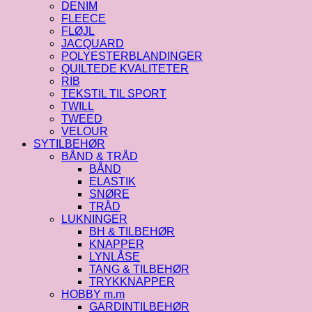
DENIM
FLEECE
FLØJL
JACQUARD
POLYESTERBLANDINGER
QUILTEDE KVALITETER
RIB
TEKSTIL TIL SPORT
TWILL
TWEED
VELOUR
SYTILBEHØR
BÅND & TRÅD
BÅND
ELASTIK
SNØRE
TRÅD
LUKNINGER
BH & TILBEHØR
KNAPPER
LYNLÅSE
TANG & TILBEHØR
TRYKKNAPPER
HOBBY m.m
GARDINTILBEHØR