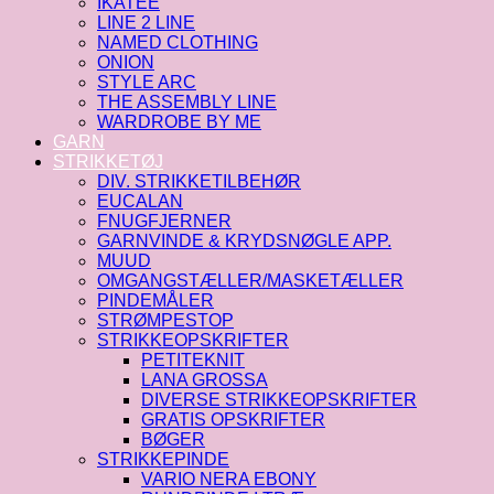
IKATEE
LINE 2 LINE
NAMED CLOTHING
ONION
STYLE ARC
THE ASSEMBLY LINE
WARDROBE BY ME
GARN
STRIKKETØJ
DIV. STRIKKETILBEHØR
EUCALAN
FNUGFJERNER
GARNVINDE & KRYDSNØGLE APP.
MUUD
OMGANGSTÆLLER/MASKETÆLLER
PINDEMÅLER
STRØMPESTOP
STRIKKEOPSKRIFTER
PETITEKNIT
LANA GROSSA
DIVERSE STRIKKEOPSKRIFTER
GRATIS OPSKRIFTER
BØGER
STRIKKEPINDE
VARIO NERA EBONY