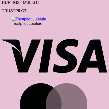
HURTIGST MULIGT!
TRUSTPILOT
Trustpilot Luieluie
V
M