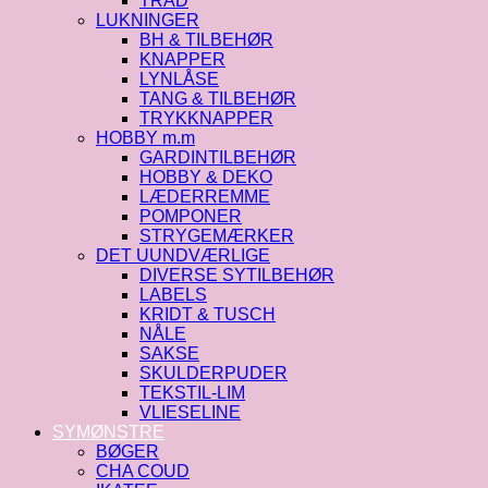
TRÅD
LUKNINGER
BH & TILBEHØR
KNAPPER
LYNLÅSE
TANG & TILBEHØR
TRYKKNAPPER
HOBBY m.m
GARDINTILBEHØR
HOBBY & DEKO
LÆDERREMME
POMPONER
STRYGEMÆRKER
DET UUNDVÆRLIGE
DIVERSE SYTILBEHØR
LABELS
KRIDT & TUSCH
NÅLE
SAKSE
SKULDERPUDER
TEKSTIL-LIM
VLIESELINE
SYMØNSTRE
BØGER
CHA COUD