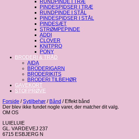
RUNDPINDE I TRÆ
PINDESPIDSER I TRÆ
RUNDPINDE I STÅL
PINDESPIDSER I STÅL
PINDESÆT
STRØMPEPINDE
ADDI
CLOVER
KNITPRO
PONY
BRODERI & TRÅD
AIDA
BRODERIGARN
BRODERIKITS
BRODERI TILBEHØR
GAVEKORT
STOFPRØVE
Forside
/
Sytilbehør
/
Bånd
/
Effekt bånd
Der blev ikke fundet nogle varer, der matcher dit valg.
OM OS
LUIELUIE
GL. VARDEVEJ 237
6715 ESBJERG N