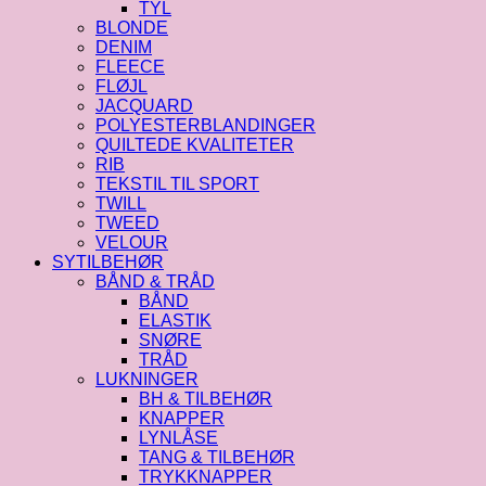
TYL
BLONDE
DENIM
FLEECE
FLØJL
JACQUARD
POLYESTERBLANDINGER
QUILTEDE KVALITETER
RIB
TEKSTIL TIL SPORT
TWILL
TWEED
VELOUR
SYTILBEHØR
BÅND & TRÅD
BÅND
ELASTIK
SNØRE
TRÅD
LUKNINGER
BH & TILBEHØR
KNAPPER
LYNLÅSE
TANG & TILBEHØR
TRYKKNAPPER