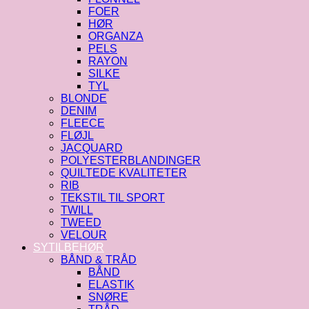
FOER
HØR
ORGANZA
PELS
RAYON
SILKE
TYL
BLONDE
DENIM
FLEECE
FLØJL
JACQUARD
POLYESTERBLANDINGER
QUILTEDE KVALITETER
RIB
TEKSTIL TIL SPORT
TWILL
TWEED
VELOUR
SYTILBEHØR
BÅND & TRÅD
BÅND
ELASTIK
SNØRE