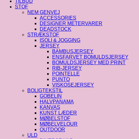
TILBUD
STOF
NEM GENVEJ
ACCESSORIES
DESIGNER METERVARER
DEADSTOCK
STRÆKSTOF
ISOLI & JOGGING
JERSEY
BAMBUSJERSEY
ENSFARVET BOMULDSJERSEY
BOMULDSJERSEY MED PRINT
RIB-JERSEY
POINTELLE
PUNTO
VISKOSEJERSEY
BOLIGTEKSTIL
GOBELIN
HALVPANAMA
KANVAS
KUNST LÆDER
MØBELSTOF
MØBELVELOUR
OUTDOOR
ULD