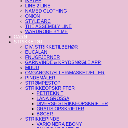
IKATEE
LINE 2 LINE
NAMED CLOTHING
ONION
STYLE ARC
THE ASSEMBLY LINE
WARDROBE BY ME
GARN
STRIKKETØJ
DIV. STRIKKETILBEHØR
EUCALAN
FNUGFJERNER
GARNVINDE & KRYDSNØGLE APP.
MUUD
OMGANGSTÆLLER/MASKETÆLLER
PINDEMÅLER
STRØMPESTOP
STRIKKEOPSKRIFTER
PETITEKNIT
LANA GROSSA
DIVERSE STRIKKEOPSKRIFTER
GRATIS OPSKRIFTER
BØGER
STRIKKEPINDE
VARIO NERA EBONY