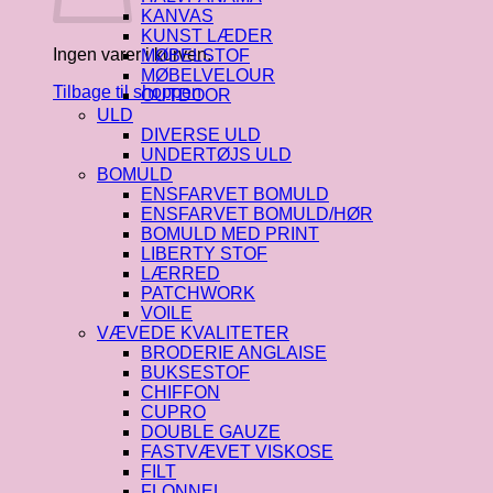
KANVAS
KUNST LÆDER
Ingen varer i kurven.
MØBELSTOF
MØBELVELOUR
Tilbage til shoppen
OUTDOOR
ULD
DIVERSE ULD
UNDERTØJS ULD
BOMULD
ENSFARVET BOMULD
ENSFARVET BOMULD/HØR
BOMULD MED PRINT
LIBERTY STOF
LÆRRED
PATCHWORK
VOILE
VÆVEDE KVALITETER
BRODERIE ANGLAISE
BUKSESTOF
CHIFFON
CUPRO
DOUBLE GAUZE
FASTVÆVET VISKOSE
FILT
FLONNEL