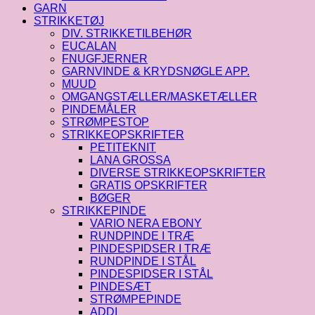
GARN
STRIKKETØJ
DIV. STRIKKETILBEHØR
EUCALAN
FNUGFJERNER
GARNVINDE & KRYDSNØGLE APP.
MUUD
OMGANGSTÆLLER/MASKETÆLLER
PINDEMÅLER
STRØMPESTOP
STRIKKEOPSKRIFTER
PETITEKNIT
LANA GROSSA
DIVERSE STRIKKEOPSKRIFTER
GRATIS OPSKRIFTER
BØGER
STRIKKEPINDE
VARIO NERA EBONY
RUNDPINDE I TRÆ
PINDESPIDSER I TRÆ
RUNDPINDE I STÅL
PINDESPIDSER I STÅL
PINDESÆT
STRØMPEPINDE
ADDI