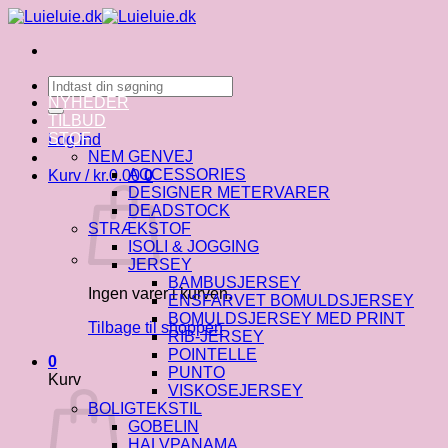
Fortsæt
til
indhold
Søg
efter:
NYHEDER
TILBUD
STOF
Log ind
NEM GENVEJ
ACCESSORIES
Kurv /
kr.
0.00
0
DESIGNER METERVARER
DEADSTOCK
STRÆKSTOF
ISOLI & JOGGING
JERSEY
BAMBUSJERSEY
Ingen varer i kurven.
ENSFARVET BOMULDSJERSEY
BOMULDSJERSEY MED PRINT
Tilbage til shoppen
RIB-JERSEY
POINTELLE
0
PUNTO
Kurv
VISKOSEJERSEY
BOLIGTEKSTIL
GOBELIN
HALVPANAMA