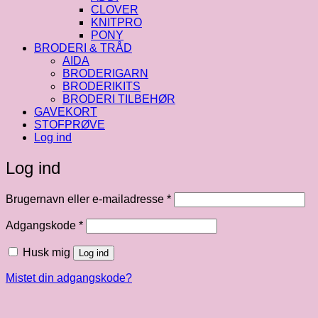
CLOVER
KNITPRO
PONY
BRODERI & TRÅD
AIDA
BRODERIGARN
BRODERIKITS
BRODERI TILBEHØR
GAVEKORT
STOFPRØVE
Log ind
Log ind
Påkrævet
Brugernavn eller e-mailadresse
*
Påkrævet
Adgangskode
*
Husk mig
Log ind
Mistet din adgangskode?