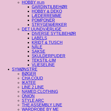
HOBBY m.m
GARDINTILBEHØR
HOBBY & DEKO
LÆDERREMME
POMPONER
STRYGEMÆRKER
DET UUNDVÆRLIGE
DIVERSE SYTILBEHØR
LABELS
KRIDT & TUSCH
NÅLE
SAKSE
SKULDERPUDER
TEKSTIL-LIM
VLIESELINE
SYMØNSTRE
BØGER
CHA COUD
IKATEE
LINE 2 LINE
NAMED CLOTHING
ONION
STYLE ARC
THE ASSEMBLY LINE
WARDROBE BY ME