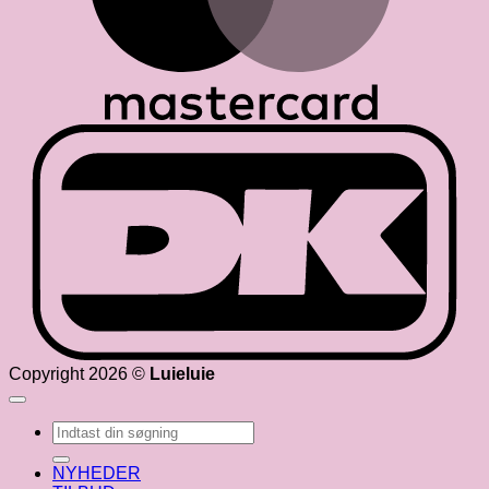
D
Copyright 2026 ©
Luieluie
Søg
efter:
NYHEDER