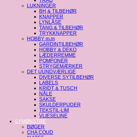
TRÅD
LUKNINGER
BH & TILBEHØR
KNAPPER
LYNLÅSE
TANG & TILBEHØR
TRYKKNAPPER
HOBBY m.m
GARDINTILBEHØR
HOBBY & DEKO
LÆDERREMME
POMPONER
STRYGEMÆRKER
DET UUNDVÆRLIGE
DIVERSE SYTILBEHØR
LABELS
KRIDT & TUSCH
NÅLE
SAKSE
SKULDERPUDER
TEKSTIL-LIM
VLIESELINE
SYMØNSTRE
BØGER
CHA COUD