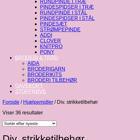
RUNDPINDE I TRÆ
PINDESPIDSER I TRÆ
RUNDPINDE I STÅL
PINDESPIDSER I STÅL
PINDESÆT
STRØMPEPINDE
ADDI
CLOVER
KNITPRO
PONY
BRODERI & TRÅD
AIDA
BRODERIGARN
BRODERIKITS
BRODERI TILBEHØR
GAVEKORT
STOFPRØVE
Forside
/
Hjælpemidler
/
Div. strikketilbehør
Sorteret
Viser 36 resultater
efter
seneste
Div. strikketilbehør