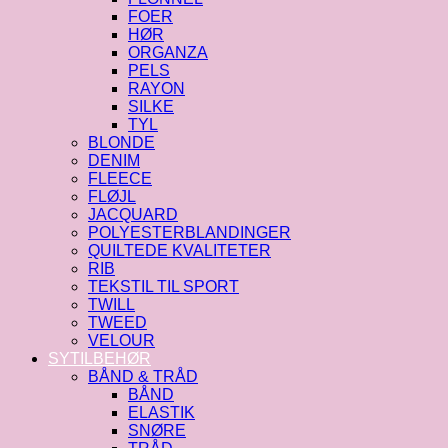
FOER
HØR
ORGANZA
PELS
RAYON
SILKE
TYL
BLONDE
DENIM
FLEECE
FLØJL
JACQUARD
POLYESTERBLANDINGER
QUILTEDE KVALITETER
RIB
TEKSTIL TIL SPORT
TWILL
TWEED
VELOUR
SYTILBEHØR
BÅND & TRÅD
BÅND
ELASTIK
SNØRE