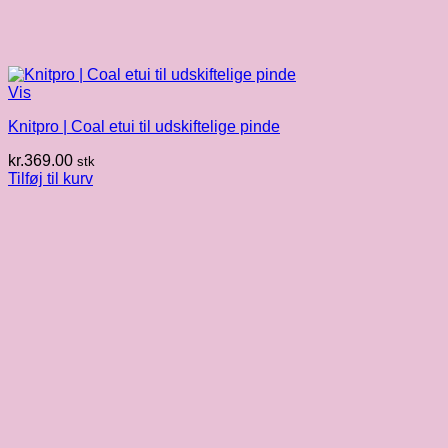
Vis
Knitpro | Coal etui til udskiftelige pinde
kr.
369.00
stk
Tilføj til kurv