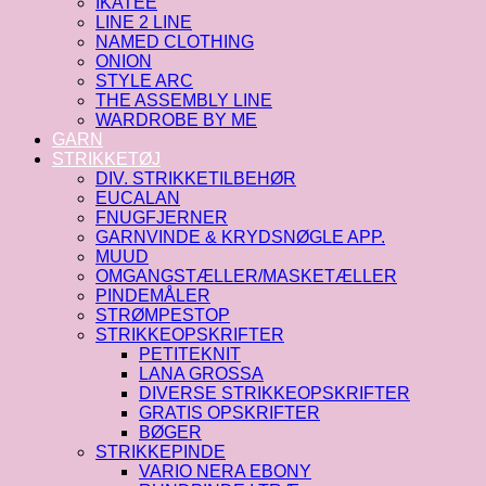
IKATEE
LINE 2 LINE
NAMED CLOTHING
ONION
STYLE ARC
THE ASSEMBLY LINE
WARDROBE BY ME
GARN
STRIKKETØJ
DIV. STRIKKETILBEHØR
EUCALAN
FNUGFJERNER
GARNVINDE & KRYDSNØGLE APP.
MUUD
OMGANGSTÆLLER/MASKETÆLLER
PINDEMÅLER
STRØMPESTOP
STRIKKEOPSKRIFTER
PETITEKNIT
LANA GROSSA
DIVERSE STRIKKEOPSKRIFTER
GRATIS OPSKRIFTER
BØGER
STRIKKEPINDE
VARIO NERA EBONY