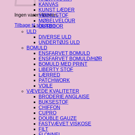
KANVAS
KUNST LÆDER
Ingen varer i kurven.
MØBELSTOF
MØBELVELOUR
Tilbage til shoppen
OUTDOOR
ULD
DIVERSE ULD
UNDERTØJS ULD
BOMULD
ENSFARVET BOMULD
ENSFARVET BOMULD/HØR
BOMULD MED PRINT
LIBERTY STOF
LÆRRED
PATCHWORK
VOILE
VÆVEDE KVALITETER
BRODERIE ANGLAISE
BUKSESTOF
CHIFFON
CUPRO
DOUBLE GAUZE
FASTVÆVET VISKOSE
FILT
FLONNEL