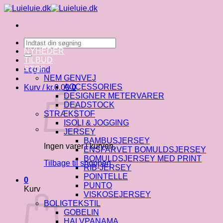
Fortsæt
til
indhold
Søg
efter:
NYHEDER
TILBUD
STOF
Log ind
NEM GENVEJ
ACCESSORIES
Kurv /
kr.
0.00
0
DESIGNER METERVARER
DEADSTOCK
STRÆKSTOF
ISOLI & JOGGING
JERSEY
BAMBUSJERSEY
Ingen varer i kurven.
ENSFARVET BOMULDSJERSEY
BOMULDSJERSEY MED PRINT
Tilbage til shoppen
RIB-JERSEY
POINTELLE
0
PUNTO
Kurv
VISKOSEJERSEY
BOLIGTEKSTIL
GOBELIN
HALVPANAMA