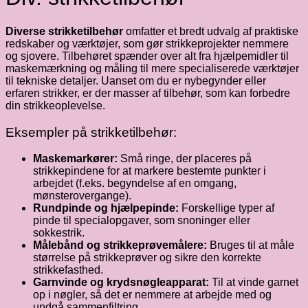
Diverse strikketilbehør
omfatter et bredt udvalg af praktiske
redskaber og værktøjer, som gør strikkeprojekter nemmere
og sjovere. Tilbehøret spænder over alt fra hjælpemidler til
maskemærkning og måling til mere specialiserede værktøjer
til tekniske detaljer. Uanset om du er nybegynder eller
erfaren strikker, er der masser af tilbehør, som kan forbedre
din strikkeoplevelse.
Eksempler på strikketilbehør:
Maskemarkører:
Små ringe, der placeres på
strikkepindene for at markere bestemte punkter i
arbejdet (f.eks. begyndelse af en omgang,
mønsterovergange).
Rundpinde og hjælpepinde:
Forskellige typer af
pinde til specialopgaver, som snoninger eller
sokkestrik.
Målebånd og strikkeprøvemålere:
Bruges til at måle
størrelse på strikkeprøver og sikre den korrekte
strikkefasthed.
Garnvinde og krydsnøgleapparat:
Til at vinde garnet
op i nøgler, så det er nemmere at arbejde med og
undgå sammenfiltring.