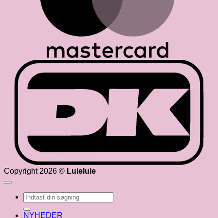
D
Copyright 2026 ©
Luieluie
Søg
efter:
NYHEDER