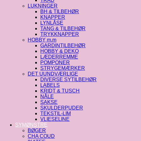
TRÅD
LUKNINGER
BH & TILBEHØR
KNAPPER
LYNLÅSE
TANG & TILBEHØR
TRYKKNAPPER
HOBBY m.m
GARDINTILBEHØR
HOBBY & DEKO
LÆDERREMME
POMPONER
STRYGEMÆRKER
DET UUNDVÆRLIGE
DIVERSE SYTILBEHØR
LABELS
KRIDT & TUSCH
NÅLE
SAKSE
SKULDERPUDER
TEKSTIL-LIM
VLIESELINE
SYMØNSTRE
BØGER
CHA COUD