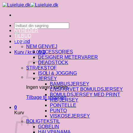
Fortsæt
til
indhold
Søg
efter:
NYHEDER
TILBUD
STOF
Log ind
NEM GENVEJ
ACCESSORIES
Kurv /
kr.
0.00
0
DESIGNER METERVARER
DEADSTOCK
STRÆKSTOF
ISOLI & JOGGING
JERSEY
BAMBUSJERSEY
Ingen varer i kurven.
ENSFARVET BOMULDSJERSEY
BOMULDSJERSEY MED PRINT
Tilbage til shoppen
RIB-JERSEY
POINTELLE
0
PUNTO
Kurv
VISKOSEJERSEY
BOLIGTEKSTIL
GOBELIN
HALVPANAMA