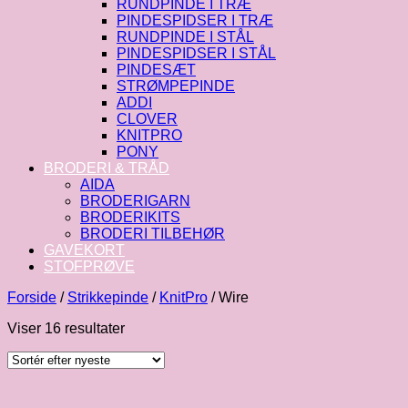
RUNDPINDE I TRÆ
PINDESPIDSER I TRÆ
RUNDPINDE I STÅL
PINDESPIDSER I STÅL
PINDESÆT
STRØMPEPINDE
ADDI
CLOVER
KNITPRO
PONY
BRODERI & TRÅD
AIDA
BRODERIGARN
BRODERIKITS
BRODERI TILBEHØR
GAVEKORT
STOFPRØVE
Forside
/
Strikkepinde
/
KnitPro
/
Wire
Sorteret
Viser 16 resultater
efter
seneste