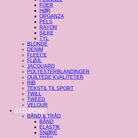
FOER
HØR
ORGANZA
PELS
RAYON
SILKE
TYL
BLONDE
DENIM
FLEECE
FLØJL
JACQUARD
POLYESTERBLANDINGER
QUILTEDE KVALITETER
RIB
TEKSTIL TIL SPORT
TWILL
TWEED
VELOUR
SYTILBEHØR
BÅND & TRÅD
BÅND
ELASTIK
SNØRE