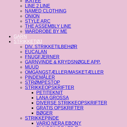
IKATEE
LINE 2 LINE
NAMED CLOTHING
ONION
STYLE ARC
THE ASSEMBLY LINE
WARDROBE BY ME
GARN
STRIKKETØJ
DIV. STRIKKETILBEHØR
EUCALAN
FNUGFJERNER
GARNVINDE & KRYDSNØGLE APP.
MUUD
OMGANGSTÆLLER/MASKETÆLLER
PINDEMÅLER
STRØMPESTOP
STRIKKEOPSKRIFTER
PETITEKNIT
LANA GROSSA
DIVERSE STRIKKEOPSKRIFTER
GRATIS OPSKRIFTER
BØGER
STRIKKEPINDE
VARIO NERA EBONY