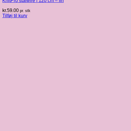
KnitPro stålwire | 120 cm – fin
kr.
59.00
pr. stk
Tilføj til kurv