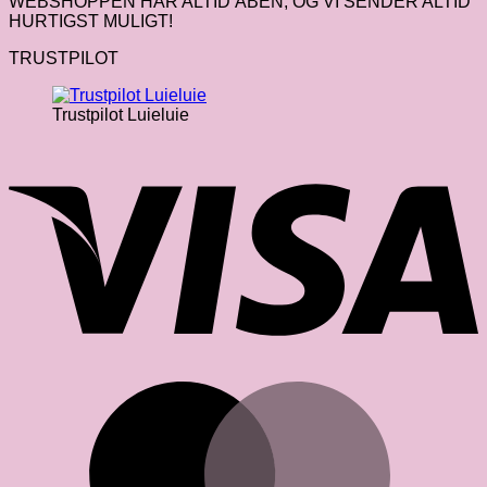
WEBSHOPPEN HAR ALTID ÅBEN, OG VI SENDER ALTID
HURTIGST MULIGT!
TRUSTPILOT
Trustpilot Luieluie
V
M