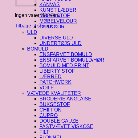
KANVAS
KUNST LÆDER
Ingen varer i kurven.
MØBELSTOF
MØBELVELOUR
Tilbage til shoppen
OUTDOOR
ULD
DIVERSE ULD
UNDERTØJS ULD
BOMULD
ENSFARVET BOMULD
ENSFARVET BOMULD/HØR
BOMULD MED PRINT
LIBERTY STOF
LÆRRED
PATCHWORK
VOILE
VÆVEDE KVALITETER
BRODERIE ANGLAISE
BUKSESTOF
CHIFFON
CUPRO
DOUBLE GAUZE
FASTVÆVET VISKOSE
FILT
FLONNEL