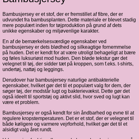
Bambusjersey er et stof, der er fremstillet af fibre, der er
udvundet fra bambusplanten. Dette materiale er blevet stadig
mere populært inden for tøjproduktion på grund af dets
unikke egenskaber og miljøvenlige karakter.
En af de bemærkelsesværdige egenskaber ved
bambusjersey er dets blødhed og silkeagtige fornemmelse
på huden. Det er kendt for at være utroligt behageligt at bære
og føles luksuriøst mod huden. Den bløde tekstur gør det
velegnet til tøj, der sidder tæt på kroppen, som f.eks. t-shirts,
undertøj, nattøj og leggings.
Derudover har bambusjersey naturlige antibakterielle
egenskaber, hvilket gør det til et populært valg for dem, der
søger tøj, der modstår lugt og bakterievækst. Dette gør det
også ideelt til sportstøj og aktivt slid, hvor sved og lugt kan
være et problem.
Bambusjersey er også kendt for sin åndbarhed og evne til at
regulere kropstemperaturen. Det er et stof, der er velegnet til
både køligere og varmere vejrforhold, hvilket gør det til et
alsidigt valg året rundt.