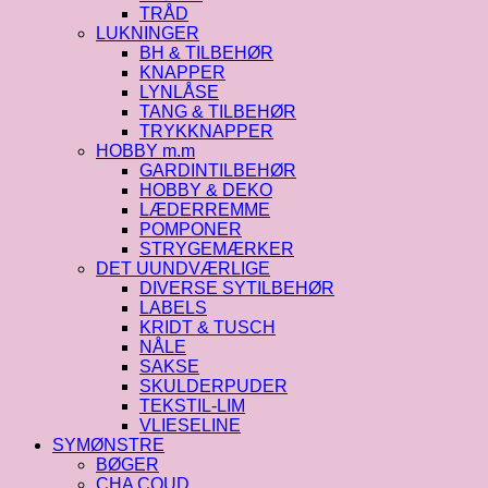
TRÅD
LUKNINGER
BH & TILBEHØR
KNAPPER
LYNLÅSE
TANG & TILBEHØR
TRYKKNAPPER
HOBBY m.m
GARDINTILBEHØR
HOBBY & DEKO
LÆDERREMME
POMPONER
STRYGEMÆRKER
DET UUNDVÆRLIGE
DIVERSE SYTILBEHØR
LABELS
KRIDT & TUSCH
NÅLE
SAKSE
SKULDERPUDER
TEKSTIL-LIM
VLIESELINE
SYMØNSTRE
BØGER
CHA COUD