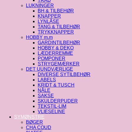
TRÅD
LUKNINGER
BH & TILBEHØR
KNAPPER
LYNLÅSE
TANG & TILBEHØR
TRYKKNAPPER
HOBBY m.m
GARDINTILBEHØR
HOBBY & DEKO
LÆDERREMME
POMPONER
STRYGEMÆRKER
DET UUNDVÆRLIGE
DIVERSE SYTILBEHØR
LABELS
KRIDT & TUSCH
NÅLE
SAKSE
SKULDERPUDER
TEKSTIL-LIM
VLIESELINE
SYMØNSTRE
BØGER
CHA COUD