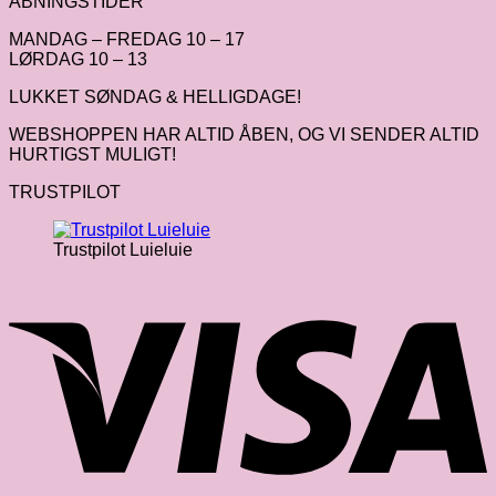
ÅBNINGSTIDER
MANDAG – FREDAG 10 – 17
LØRDAG 10 – 13
LUKKET SØNDAG & HELLIGDAGE!
WEBSHOPPEN HAR ALTID ÅBEN, OG VI SENDER ALTID
HURTIGST MULIGT!
TRUSTPILOT
Trustpilot Luieluie
V