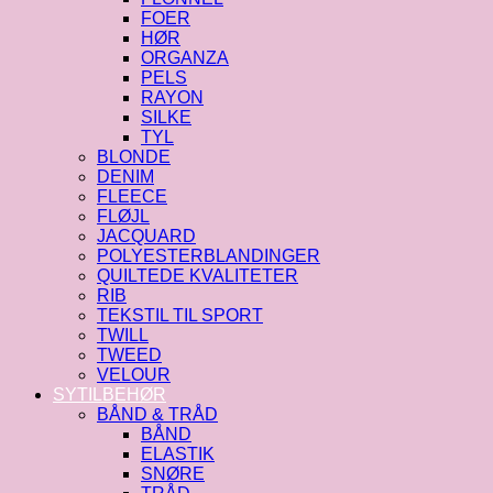
FOER
HØR
ORGANZA
PELS
RAYON
SILKE
TYL
BLONDE
DENIM
FLEECE
FLØJL
JACQUARD
POLYESTERBLANDINGER
QUILTEDE KVALITETER
RIB
TEKSTIL TIL SPORT
TWILL
TWEED
VELOUR
SYTILBEHØR
BÅND & TRÅD
BÅND
ELASTIK
SNØRE