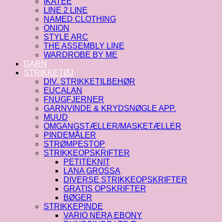
IKATEE
LINE 2 LINE
NAMED CLOTHING
ONION
STYLE ARC
THE ASSEMBLY LINE
WARDROBE BY ME
GARN
STRIKKETØJ
DIV. STRIKKETILBEHØR
EUCALAN
FNUGFJERNER
GARNVINDE & KRYDSNØGLE APP.
MUUD
OMGANGSTÆLLER/MASKETÆLLER
PINDEMÅLER
STRØMPESTOP
STRIKKEOPSKRIFTER
PETITEKNIT
LANA GROSSA
DIVERSE STRIKKEOPSKRIFTER
GRATIS OPSKRIFTER
BØGER
STRIKKEPINDE
VARIO NERA EBONY