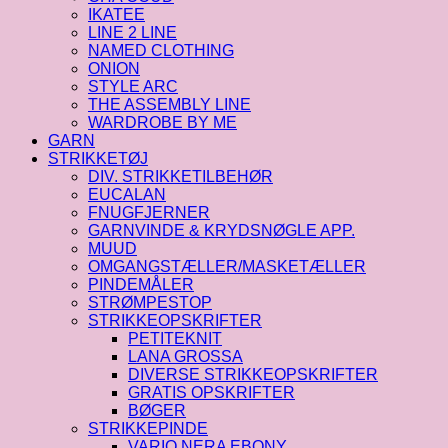
IKATEE
LINE 2 LINE
NAMED CLOTHING
ONION
STYLE ARC
THE ASSEMBLY LINE
WARDROBE BY ME
GARN
STRIKKETØJ
DIV. STRIKKETILBEHØR
EUCALAN
FNUGFJERNER
GARNVINDE & KRYDSNØGLE APP.
MUUD
OMGANGSTÆLLER/MASKETÆLLER
PINDEMÅLER
STRØMPESTOP
STRIKKEOPSKRIFTER
PETITEKNIT
LANA GROSSA
DIVERSE STRIKKEOPSKRIFTER
GRATIS OPSKRIFTER
BØGER
STRIKKEPINDE
VARIO NERA EBONY