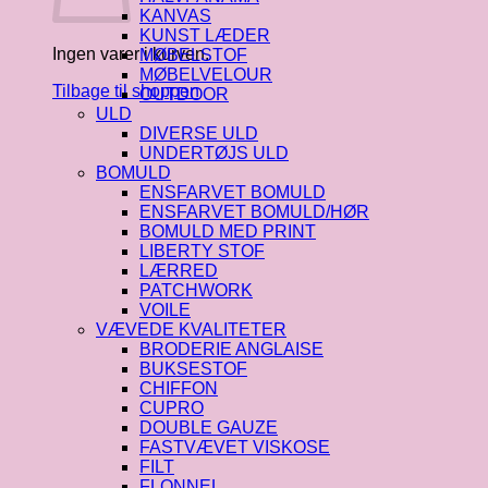
KANVAS
KUNST LÆDER
Ingen varer i kurven.
MØBELSTOF
MØBELVELOUR
Tilbage til shoppen
OUTDOOR
ULD
DIVERSE ULD
UNDERTØJS ULD
BOMULD
ENSFARVET BOMULD
ENSFARVET BOMULD/HØR
BOMULD MED PRINT
LIBERTY STOF
LÆRRED
PATCHWORK
VOILE
VÆVEDE KVALITETER
BRODERIE ANGLAISE
BUKSESTOF
CHIFFON
CUPRO
DOUBLE GAUZE
FASTVÆVET VISKOSE
FILT
FLONNEL