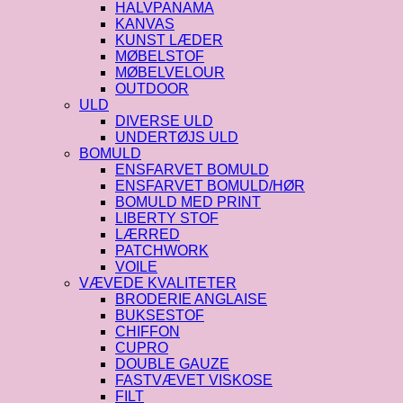
HALVPANAMA
KANVAS
KUNST LÆDER
MØBELSTOF
MØBELVELOUR
OUTDOOR
ULD
DIVERSE ULD
UNDERTØJS ULD
BOMULD
ENSFARVET BOMULD
ENSFARVET BOMULD/HØR
BOMULD MED PRINT
LIBERTY STOF
LÆRRED
PATCHWORK
VOILE
VÆVEDE KVALITETER
BRODERIE ANGLAISE
BUKSESTOF
CHIFFON
CUPRO
DOUBLE GAUZE
FASTVÆVET VISKOSE
FILT