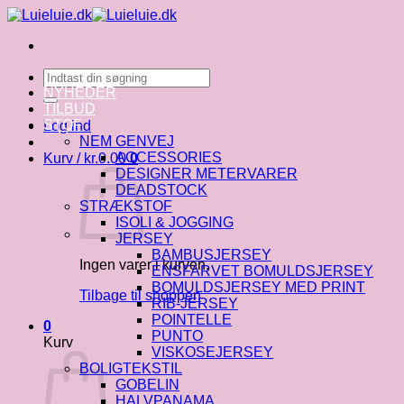
Fortsæt
til
indhold
Søg
efter:
NYHEDER
TILBUD
STOF
Log ind
NEM GENVEJ
ACCESSORIES
Kurv /
kr.
0.00
0
DESIGNER METERVARER
DEADSTOCK
STRÆKSTOF
ISOLI & JOGGING
JERSEY
BAMBUSJERSEY
Ingen varer i kurven.
ENSFARVET BOMULDSJERSEY
BOMULDSJERSEY MED PRINT
Tilbage til shoppen
RIB-JERSEY
POINTELLE
0
PUNTO
Kurv
VISKOSEJERSEY
BOLIGTEKSTIL
GOBELIN
HALVPANAMA