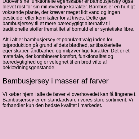
Udover sine funktionelle egenskaber er bambusjersey også
blevet rost for sin miljøvenlige karakter. Bambus er en hurtigt
voksende plante, der kræver meget lidt vand og ingen
pesticider eller kemikalier for at trives. Dette gør
bambusjersey til et mere bæredygtigt alternativ til
traditionelle stoffer fremstillet af bomuld eller syntetiske fibre.
Alt i alt er bambusjersey et populært valg inden for
tøjproduktion på grund af dets blødhed, antibakterielle
egenskaber, åndbarhed og miljøvenlige karakter. Det er et
materiale, der kombinerer komfort, funktionalitet og
bæredygtighed og er velegnet til en bred vifte af
beklædningsgenstande.
Bambusjersey i masser af farver
Vi køber hjem i alle de farver vi overhovedet kan få fingrene i.
Bambusjersey er en standardvare i vores store sortiment. Vi
forhandler kun den bedste kvalitet i markedet.