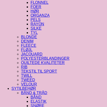
FLONNEL
FOER
HØR
ORGANZA
PELS
RAYON
SILKE
TYL
BLONDE
DENIM
FLEECE
FLØJL
JACQUARD
POLYESTERBLANDINGER
QUILTEDE KVALITETER
RIB
TEKSTIL TIL SPORT
TWILL
TWEED
VELOUR
SYTILBEHØR
BÅND & TRÅD
BÅND
ELASTIK
SNØRE