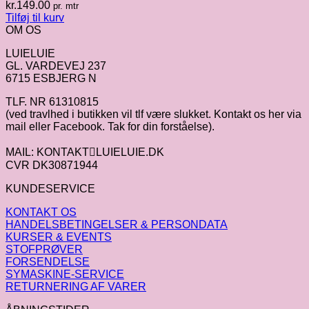
kr.
149.00
pr. mtr
Tilføj til kurv
OM OS
LUIELUIE
GL. VARDEVEJ 237
6715 ESBJERG N
TLF. NR 61310815
(ved travlhed i butikken vil tlf være slukket. Kontakt os her via
mail eller Facebook. Tak for din forståelse).
MAIL: KONTAKTLUIELUIE.DK
CVR DK30871944
KUNDESERVICE
KONTAKT OS
HANDELSBETINGELSER & PERSONDATA
KURSER & EVENTS
STOFPRØVER
FORSENDELSE
SYMASKINE-SERVICE
RETURNERING AF VARER