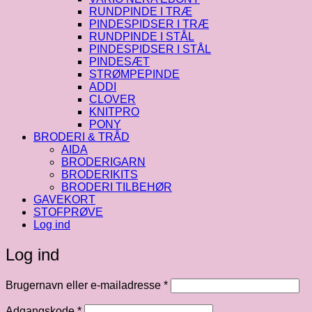
RUNDPINDE I TRÆ
PINDESPIDSER I TRÆ
RUNDPINDE I STÅL
PINDESPIDSER I STÅL
PINDESÆT
STRØMPEPINDE
ADDI
CLOVER
KNITPRO
PONY
BRODERI & TRÅD
AIDA
BRODERIGARN
BRODERIKITS
BRODERI TILBEHØR
GAVEKORT
STOFPRØVE
Log ind
Log ind
Påkrævet
Brugernavn eller e-mailadresse
*
Påkrævet
Adgangskode
*