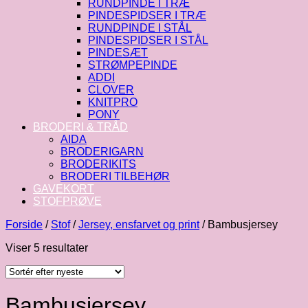
RUNDPINDE I TRÆ
PINDESPIDSER I TRÆ
RUNDPINDE I STÅL
PINDESPIDSER I STÅL
PINDESÆT
STRØMPEPINDE
ADDI
CLOVER
KNITPRO
PONY
BRODERI & TRÅD
AIDA
BRODERIGARN
BRODERIKITS
BRODERI TILBEHØR
GAVEKORT
STOFPRØVE
Forside
/
Stof
/
Jersey, ensfarvet og print
/
Bambusjersey
Sorteret
Viser 5 resultater
efter
seneste
Bambusjersey