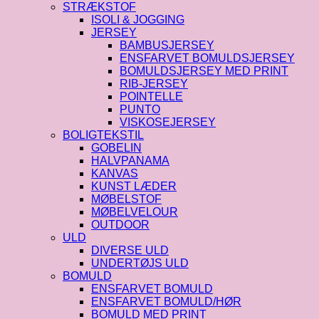
STRÆKSTOF
ISOLI & JOGGING
JERSEY
BAMBUSJERSEY
ENSFARVET BOMULDSJERSEY
BOMULDSJERSEY MED PRINT
RIB-JERSEY
POINTELLE
PUNTO
VISKOSEJERSEY
BOLIGTEKSTIL
GOBELIN
HALVPANAMA
KANVAS
KUNST LÆDER
MØBELSTOF
MØBELVELOUR
OUTDOOR
ULD
DIVERSE ULD
UNDERTØJS ULD
BOMULD
ENSFARVET BOMULD
ENSFARVET BOMULD/HØR
BOMULD MED PRINT