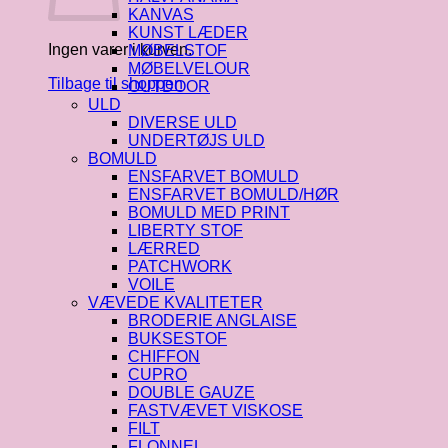
KANVAS
KUNST LÆDER
Ingen varer i kurven.
MØBELSTOF
MØBELVELOUR
Tilbage til shoppen
OUTDOOR
ULD
DIVERSE ULD
UNDERTØJS ULD
BOMULD
ENSFARVET BOMULD
ENSFARVET BOMULD/HØR
BOMULD MED PRINT
LIBERTY STOF
LÆRRED
PATCHWORK
VOILE
VÆVEDE KVALITETER
BRODERIE ANGLAISE
BUKSESTOF
CHIFFON
CUPRO
DOUBLE GAUZE
FASTVÆVET VISKOSE
FILT
FLONNEL