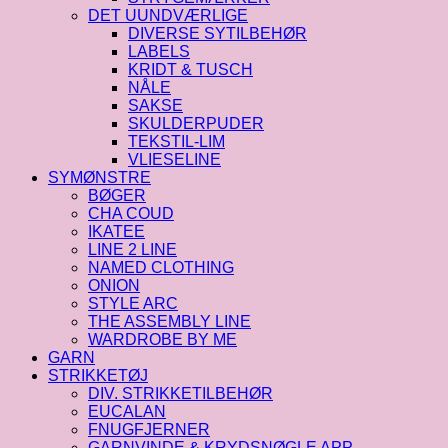
DET UUNDVÆRLIGE
DIVERSE SYTILBEHØR
LABELS
KRIDT & TUSCH
NÅLE
SAKSE
SKULDERPUDER
TEKSTIL-LIM
VLIESELINE
SYMØNSTRE
BØGER
CHA COUD
IKATEE
LINE 2 LINE
NAMED CLOTHING
ONION
STYLE ARC
THE ASSEMBLY LINE
WARDROBE BY ME
GARN
STRIKKETØJ
DIV. STRIKKETILBEHØR
EUCALAN
FNUGFJERNER
GARNVINDE & KRYDSNØGLE APP.