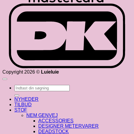
D
Copyright 2026 ©
Luieluie
Søg
efter:
NYHEDER
TILBUD
STOF
NEM GENVEJ
ACCESSORIES
DESIGNER METERVARER
DEADSTOCK