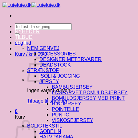
Fortsæt
til
indhold
Søg
efter:
NYHEDER
TILBUD
STOF
Log ind
NEM GENVEJ
ACCESSORIES
Kurv /
kr.
0.00
0
DESIGNER METERVARER
DEADSTOCK
STRÆKSTOF
ISOLI & JOGGING
JERSEY
BAMBUSJERSEY
Ingen varer i kurven.
ENSFARVET BOMULDSJERSEY
BOMULDSJERSEY MED PRINT
Tilbage til shoppen
RIB-JERSEY
POINTELLE
0
PUNTO
Kurv
VISKOSEJERSEY
BOLIGTEKSTIL
GOBELIN
HALVPANAMA