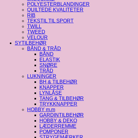
POLYESTERBLANDINGER
QUILTEDE KVALITETER
RIB
TEKSTIL TIL SPORT
TWILL
TWEED
VELOUR
SYTILBEHØR
BÅND & TRÅD
BÅND
ELASTIK
SNØRE
TRÅD
LUKNINGER
BH & TILBEHØR
KNAPPER
LYNLÅSE
TANG & TILBEHØR
TRYKKNAPPER
HOBBY m.m
GARDINTILBEHØR
HOBBY & DEKO
LÆDERREMME
POMPONER
STRYGEMÆRKER