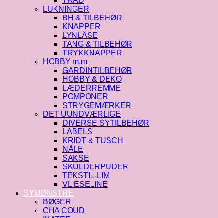
TRÅD
LUKNINGER
BH & TILBEHØR
KNAPPER
LYNLÅSE
TANG & TILBEHØR
TRYKKNAPPER
HOBBY m.m
GARDINTILBEHØR
HOBBY & DEKO
LÆDERREMME
POMPONER
STRYGEMÆRKER
DET UUNDVÆRLIGE
DIVERSE SYTILBEHØR
LABELS
KRIDT & TUSCH
NÅLE
SAKSE
SKULDERPUDER
TEKSTIL-LIM
VLIESELINE
SYMØNSTRE
BØGER
CHA COUD