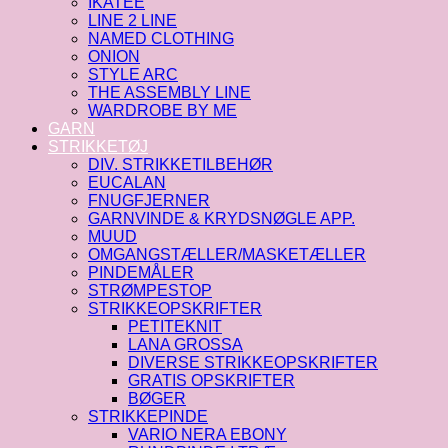
IKATEE
LINE 2 LINE
NAMED CLOTHING
ONION
STYLE ARC
THE ASSEMBLY LINE
WARDROBE BY ME
GARN
STRIKKETØJ
DIV. STRIKKETILBEHØR
EUCALAN
FNUGFJERNER
GARNVINDE & KRYDSNØGLE APP.
MUUD
OMGANGSTÆLLER/MASKETÆLLER
PINDEMÅLER
STRØMPESTOP
STRIKKEOPSKRIFTER
PETITEKNIT
LANA GROSSA
DIVERSE STRIKKEOPSKRIFTER
GRATIS OPSKRIFTER
BØGER
STRIKKEPINDE
VARIO NERA EBONY