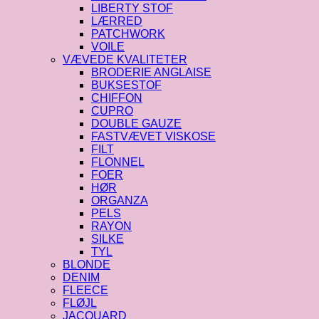
LIBERTY STOF
LÆRRED
PATCHWORK
VOILE
VÆVEDE KVALITETER
BRODERIE ANGLAISE
BUKSESTOF
CHIFFON
CUPRO
DOUBLE GAUZE
FASTVÆVET VISKOSE
FILT
FLONNEL
FOER
HØR
ORGANZA
PELS
RAYON
SILKE
TYL
BLONDE
DENIM
FLEECE
FLØJL
JACQUARD