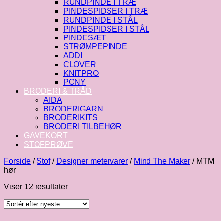
RUNDPINDE I TRÆ
PINDESPIDSER I TRÆ
RUNDPINDE I STÅL
PINDESPIDSER I STÅL
PINDESÆT
STRØMPEPINDE
ADDI
CLOVER
KNITPRO
PONY
BRODERI & TRÅD
AIDA
BRODERIGARN
BRODERIKITS
BRODERI TILBEHØR
GAVEKORT
STOFPRØVE
Forside
/
Stof
/
Designer metervarer
/
Mind The Maker
/
MTM
hør
Sorteret
Viser 12 resultater
efter
seneste