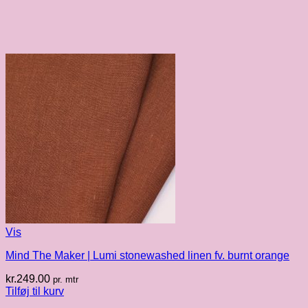
Vis
Mind The Maker | Lumi stonewashed linen fv. burnt orange
kr.
249.00
pr. mtr
Tilføj til kurv