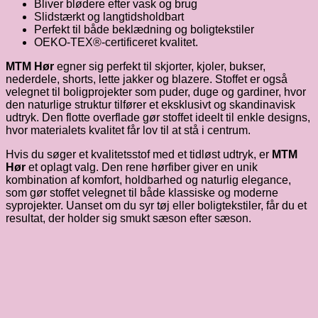
Bliver blødere efter vask og brug
Slidstærkt og langtidsholdbart
Perfekt til både beklædning og boligtekstiler
OEKO-TEX®-certificeret kvalitet.
MTM Hør
egner sig perfekt til skjorter, kjoler, bukser,
nederdele, shorts, lette jakker og blazere. Stoffet er også
velegnet til boligprojekter som puder, duge og gardiner, hvor
den naturlige struktur tilfører et eksklusivt og skandinavisk
udtryk. Den flotte overflade gør stoffet ideelt til enkle designs,
hvor materialets kvalitet får lov til at stå i centrum.
Hvis du søger et kvalitetsstof med et tidløst udtryk, er
MTM
Hør
et oplagt valg. Den rene hørfiber giver en unik
kombination af komfort, holdbarhed og naturlig elegance,
som gør stoffet velegnet til både klassiske og moderne
syprojekter. Uanset om du syr tøj eller boligtekstiler, får du et
resultat, der holder sig smukt sæson efter sæson.