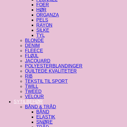
FOER
HØR
ORGANZA
PELS
RAYON
SILKE
TYL
BLONDE
DENIM
FLEECE
FLØJL
JACQUARD
POLYESTERBLANDINGER
QUILTEDE KVALITETER
RIB
TEKSTIL TIL SPORT
TWILL
TWEED
VELOUR
SYTILBEHØR
BÅND & TRÅD
BÅND
ELASTIK
SNØRE