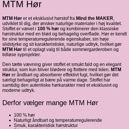
MTM Hør
MTM Hør
er et eksklusivt hørstof fra
Mind the MAKER
,
udviklet til dig, der ønsker naturlige materialer i høj kvalitet.
Stoffet er vævet i
100 % hør
og kombinerer den klassiske
hørstruktur med en blød og behagelig overflade. Hør er kendt
for sine temperaturregulerende egenskaber, sin høje
slidstyrke og sit karakteristiske, naturlige udtryk, hvilket gør
MTM Hør
til et oplagt valg til både sommergarderoben og
tidløse syprojekter.
Den tætte vævning giver stoffet et smukt fald og en elegant
struktur, som kun bliver blødere og flottere med tiden.
MTM
Hør
er åndbart og absorberer effektivt fugt, hvilket gør det
særligt behageligt at bære på varme dage. Stoffet har
samtidig den autentiske hørkarakter med et eksklusivt og
moderne udtryk.
Derfor vælger mange MTM Hør
100 % hør
Naturligt åndbart og temperaturregulerende
Smuk, karakteristisk hørstruktur