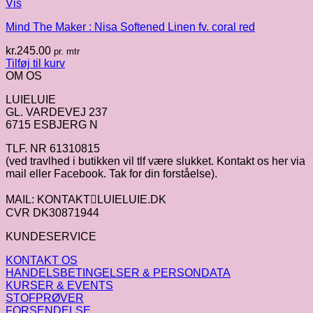
Vis
Mind The Maker : Nisa Softened Linen fv. coral red
kr.
245.00
pr. mtr
Tilføj til kurv
OM OS
LUIELUIE
GL. VARDEVEJ 237
6715 ESBJERG N
TLF. NR 61310815
(ved travlhed i butikken vil tlf være slukket. Kontakt os her via
mail eller Facebook. Tak for din forståelse).
MAIL: KONTAKTLUIELUIE.DK
CVR DK30871944
KUNDESERVICE
KONTAKT OS
HANDELSBETINGELSER & PERSONDATA
KURSER & EVENTS
STOFPRØVER
FORSENDELSE